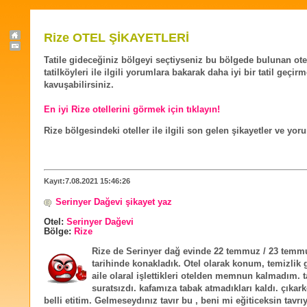
Rize OTEL ŞİKAYETLERİ
Tatile gideceğiniz bölgeyi seçtiyseniz bu bölgede bulunan ote
tatilköyleri ile ilgili yorumlara bakarak daha iyi bir tatil geçir
kavuşabilirsiniz.
En iyi Rize otellerini görmek için tıklayın!
Rize bölgesindeki oteller ile ilgili son gelen şikayetler ve yor
Kayıt:7.08.2021 15:46:26
Serinyer Dağevi şikayet yaz
Otel:
Serinyer Dağevi
Bölge:
Rize
Rize de Serinyer dağ evinde 22 temmuz / 23 temm
tarihinde konakladık. Otel olarak konum, temizlik
aile olaral işlettikleri otelden memnun kalmadım. ta
suratsızdı. kafamıza tabak atmadıkları kaldı. çıka
belli etitim. Gelmeseydınız tavır bu , beni mi eğiticeksin tavrı