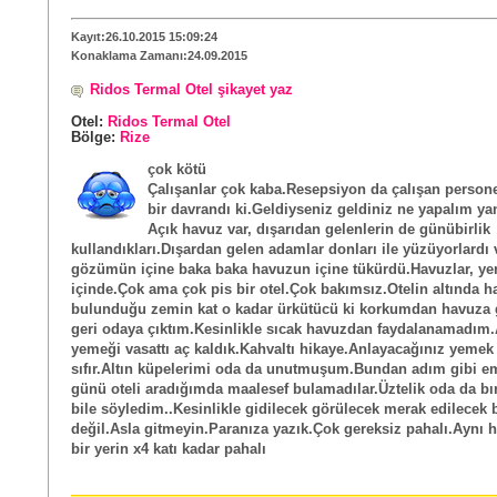
Kayıt:26.10.2015 15:09:24
Konaklama Zamanı:24.09.2015
Ridos Termal Otel şikayet yaz
Otel:
Ridos Termal Otel
Bölge:
Rize
çok kötü
Çalışanlar çok kaba.Resepsiyon da çalışan persone
bir davrandı ki.Geldiyseniz geldiniz ne yapalım yan
Açık havuz var, dışarıdan gelenlerin de günübirlik
kullandıkları.Dışardan gelen adamlar donları ile yüzüyorlardı v
gözümün içine baka baka havuzun içine tükürdü.Havuzlar, yerl
içinde.Çok ama çok pis bir otel.Çok bakımsız.Otelin altında h
bulunduğu zemin kat o kadar ürkütücü ki korkumdan havuza 
geri odaya çıktım.Kesinlikle sıcak havuzdan faydalanamadı
yemeği vasattı aç kaldık.Kahvaltı hikaye.Anlayacağınız yemek 
sıfır.Altın küpelerimi oda da unutmuşum.Bundan adım gibi e
günü oteli aradığımda maalesef bulamadılar.Üztelik oda da bır
bile söyledim..Kesinlikle gidilecek görülecek merak edilecek b
değil.Asla gitmeyin.Paranıza yazık.Çok gereksiz pahalı.Aynı h
bir yerin x4 katı kadar pahalı