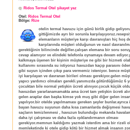
Ridos Termal Otel şikayet yaz
Otel:
Ridos Termal Otel
Bölge:
Rize
otelin termal havuzu için günü birlik gidip geliyor
gittiğimizde ayrı bir sorunla karşılaşıyoruz.reseps
elemanların müşteriye karşı davranışları hiç hoş d
karşılarında müşteri olduğunun ve nasıl davranılm
gerektiğinin bilincinde değiller.çalışan elemana bir soru sor
cevap alamıyor ve elindeki telefonla oynamaya devam ediyor.
kalkmaya üşenen bir kişinin müşteriye ne gibi bir hizmeti ola
kullanımı sırasında su istiyoruz havuzdan kaçıp parasını öd
gibi suyun içinden çıkıp para vermemiz isteniyor. bence müşt
iyi karşılayan ve davranan birileri olması gerekiyor.gelen müş
yapıcı yardımcı olmaları gerekli.yanımızda götürdüğümüz 6 y
çocuktan bile normal yetişkin ücreti alınıyor.çocuk küçük old
havuzdan yararlanamamakta ama ücret tam yetişkin ücreti alı
gelen araplar dan başka kimse yok muş gibi diğer gelen insan
yapılıyor.bir otelde yapılmaması gereken şeyler bunlar.ayrıca i
bayan havuzu suyunun daha kısa zamanlarda değişmesi havu
saçların temizlenmesi , havuzun bulunduğu mekanda havala
daha iyi çalışması ve daha fazla ışıklandırmanın olması
gerekiyor.memnun kaldığımı yazmak isterdim ama bir rizeli o
memleketinde ki otele gidip kötü bir hizmet almak insanın zo