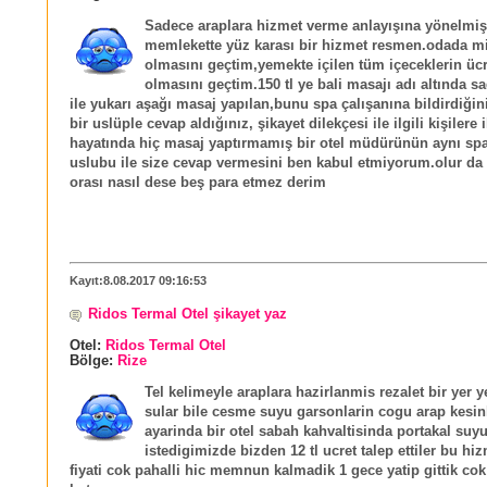
Sadece araplara hizmet verme anlayışına yönelmiş
memlekette yüz karası bir hizmet resmen.odada m
olmasını geçtim,yemekte içilen tüm içeceklerin ücr
olmasını geçtim.150 tl ye bali masajı adı altında sa
ile yukarı aşağı masaj yapılan,bunu spa çalışanına bildirdiğin
bir uslüple cevap aldığınız, şikayet dilekçesi ile ilgili kişilere 
hayatında hiç masaj yaptırmamış bir otel müdürünün aynı spa
uslubu ile size cevap vermesini ben kabul etmiyorum.olur da 
orası nasıl dese beş para etmez derim
Kayıt:8.08.2017 09:16:53
Ridos Termal Otel şikayet yaz
Otel:
Ridos Termal Otel
Bölge:
Rize
Tel kelimeyle araplara hazirlanmis rezalet bir yer 
sular bile cesme suyu garsonlarin cogu arap kesinli
ayarinda bir otel sabah kahvaltisinda portakal suy
istedigimizde bizden 12 tl ucret talep ettiler bu hi
fiyati cok pahalli hic memnun kalmadik 1 gece yatip gittik co