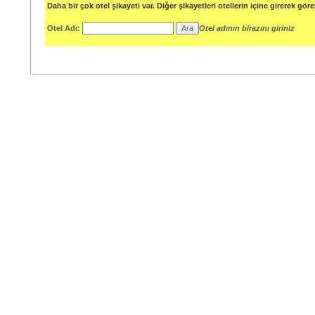
Daha bir çok otel şikayeti var. Diğer şikayetleri otellerin içine girerek göreb
Otel Adı:
Otel adının birazını giriniz