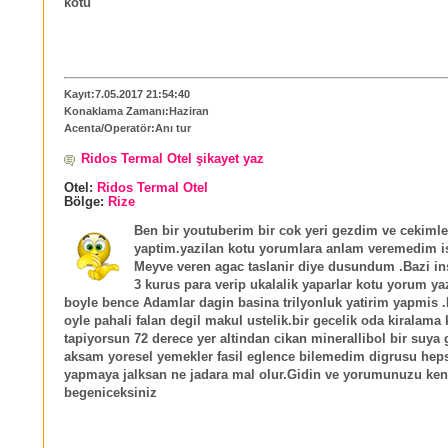
kotu
Kayıt:7.05.2017 21:54:40
Konaklama Zamanı:Haziran
Acenta/Operatör:Anı tur
Ridos Termal Otel şikayet yaz
Otel:
Ridos Termal Otel
Bölge:
Rize
Ben bir youtuberim bir cok yeri gezdim ve cekimle
yaptim.yazilan kotu yorumlara anlam veremedim is
Meyve veren agac taslanir diye dusundum .Bazi ins
3 kurus para verip ukalalik yaparlar kotu yorum ya
boyle bence Adamlar dagin basina trilyonluk yatirim yapmis .
oyle pahali falan degil makul ustelik.bir gecelik oda kiralama 
tapiyorsun 72 derece yer altindan cikan minerallibol bir suya 
aksam yoresel yemekler fasil eglence bilemedim digrusu hepsi
yapmaya jalksan ne jadara mal olur.Gidin ve yorumunuzu ken
begeniceksiniz