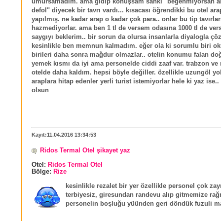
umursamadım. ama gidip konuşsam sanki "begenmiyorsan a
defol" diyecek bir tavrı vardı... kısacası öğrendikki bu otel ara
yapılmış. ne kadar arap o kadar çok para.. onlar bu tip tavırları
hazmediyorlar. ama ben 1 tl de versem odasına 1000 tl de ver
saygıyı beklerim.. bir sorun da olursa insanlarla diyalogla çö
kesinlikle ben memnun kalmadım. eğer ola ki sorumlu biri ok
birileri daha sonra mağdur olmazlar.. otelin konumu falan doğa
yemek kısmı da iyi ama personelde ciddi zaaf var. trabzon ve 
otelde daha kaldım. hepsi böyle değiller. özellikle uzungöl yo
araplara hitap edenler yerli turist istemiyorlar hele ki yaz ise..
olsun
Kayıt:11.04.2016 13:34:53
Ridos Termal Otel şikayet yaz
Otel:
Ridos Termal Otel
Bölge:
Rize
kesinlikle rezalet bir yer özellikle personel çok zay
terbiyesiz, giresundan randevu alıp gitmemize ra
personelin boşluğu yüünden geri döndük fuzuli mas