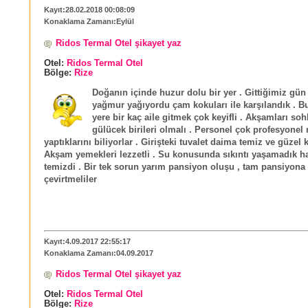
Kayıt:28.02.2018 00:08:09
Konaklama Zamanı:Eylül
Ridos Termal Otel şikayet yaz
Otel:
Ridos Termal Otel
Bölge:
Rize
Doğanın içinde huzur dolu bir yer . Gittiğimiz gü
yağmur yağıyordu çam kokuları ile karşılandık . Bu
yere bir kaç aile gitmek çok keyifli . Akşamları so
gülücek birileri olmalı . Personel çok profesyonel 
yaptıklarını biliyorlar . Girişteki tuvalet daima temiz ve güzel 
Akşam yemekleri lezzetli . Su konusunda sıkıntı yaşamadık h
temizdi . Bir tek sorun yarım pansiyon oluşu , tam pansiyona
çevirtmeliler
Kayıt:4.09.2017 22:55:17
Konaklama Zamanı:04.09.2017
Ridos Termal Otel şikayet yaz
Otel:
Ridos Termal Otel
Bölge:
Rize