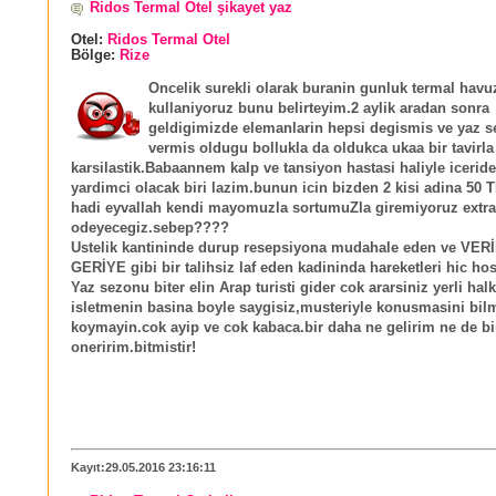
Ridos Termal Otel şikayet yaz
Otel:
Ridos Termal Otel
Bölge:
Rize
Oncelik surekli olarak buranin gunluk termal hav
kullaniyoruz bunu belirteyim.2 aylik aradan sonra
geldigimizde elemanlarin hepsi degismis ve yaz 
vermis oldugu bollukla da oldukca ukaa bir tavirla
karsilastik.Babaannem kalp ve tansiyon hastasi haliyle icerid
yardimci olacak biri lazim.bunun icin bizden 2 kisi adina 50 T
hadi eyvallah kendi mayomuzla sortumuZla giremiyoruz extra
odeyecegiz.sebep????
Ustelik kantininde durup resepsiyona mudahale eden ve VER
GERİYE gibi bir talihsiz laf eden kadininda hareketleri hic hos 
Yaz sezonu biter elin Arap turisti gider cok ararsiniz yerli halk
isletmenin basina boyle saygisiz,musteriyle konusmasini bilm
koymayin.cok ayip ve cok kabaca.bir daha ne gelirim ne de bir
oneririm.bitmistir!
Kayıt:29.05.2016 23:16:11