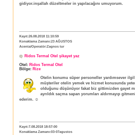
gidiyor.inşallah düzeltmeler in yapılacağını umuyorum.
Kayıt:26.08.2018 11:10:59
Konaklama Zamanı:23 AĞUSTOS
Acenta/Operatör:Zagnos tur
Ridos Termal Otel şikayet yaz
Otel:
Ridos Termal Otel
Bölge:
Rize
Otelin konumu süper personeller yardımsever ilgil
müşteriler otelin yemek ve hizmet konusunda yete
olduğunu düşünüyor fakat biz gittimizden gayet
ayrıldık saçma sapan yorumları aldırmayıp gitmeni
ederim. ☺
Kayıt:7.08.2018 18:57:00
Konaklama Zamanı:03-07agustos