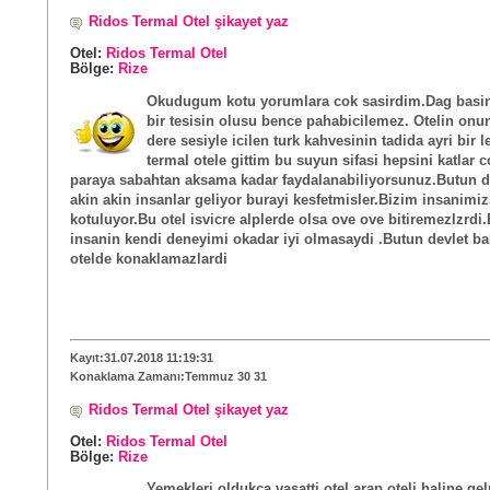
Ridos Termal Otel şikayet yaz
Otel:
Ridos Termal Otel
Bölge:
Rize
Okudugum kotu yorumlara cok sasirdim.Dag basi
bir tesisin olusu bence pahabicilemez. Otelin on
dere sesiyle icilen turk kahvesinin tadida ayri bir l
termal otele gittim bu suyun sifasi hepsini katlar c
paraya sabahtan aksama kadar faydalanabiliyorsunuz.Butun 
akin akin insanlar geliyor burayi kesfetmisler.Bizim insanimi
kotuluyor.Bu otel isvicre alplerde olsa ove ove bitiremezlzrdi
insanin kendi deneyimi okadar iyi olmasaydi .Butun devlet ba
otelde konaklamazlardi
Kayıt:31.07.2018 11:19:31
Konaklama Zamanı:Temmuz 30 31
Ridos Termal Otel şikayet yaz
Otel:
Ridos Termal Otel
Bölge:
Rize
Yemekleri oldukca vasatti otel arap oteli haline ge