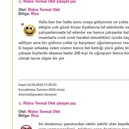
Ridos Termal Otel şikayet yaz
Otel:
Ridos Termal Otel
Bölge:
Rize
Valla ben her hafta sonu oraya gidiyorum ve çokta
ettigim çok güzel biryer fiyatlarına laf edenlerde va
çalışanlarınada laf edenler var bence çalışanlar kali
insanlarla cıvık cıvık haraket etmedikleri içinde ba
ediliyor ama biz gidince çokta iyi karşılanır uğurlanıyoruz r
ki bayan arkadaş zaten oranın bence bel kemiği yüzü güleç bi
çalışan kişilerde akşama kadar 200 kişi ile uğraşıyor bence bir
olmak lazım süper bir yer
Kayıt:12.04.2016 17:26:53
Konaklama Zamanı:2016 nisan
Acenta/Operatör:bireysel
Ridos Termal Otel şikayet yaz
Otel:
Ridos Termal Otel
Bölge:
Rize
bir dostumuz yanımızdan otelin sahibi olan beyefen