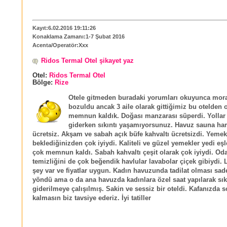
Kayıt:6.02.2016 19:11:26
Konaklama Zamanı:1-7 Şubat 2016
Acenta/Operatör:Xxx
Ridos Termal Otel şikayet yaz
Otel:
Ridos Termal Otel
Bölge:
Rize
Otele gitmeden buradaki yorumları okuyunca mor
bozuldu ancak 3 aile olarak gittiğimiz bu otelden 
memnun kaldık. Doğası manzarası süperdi. Yollar
giderken sıkıntı yaşamıyorsunuz. Havuz sauna ha
ücretsiz. Akşam ve sabah açık büfe kahvaltı ücretsizdi. Yemek
beklediğinizden çok iyiydi. Kaliteli ve güzel yemekler yedi eş
çok memnun kaldı. Sabah kahvaltı çeşit olarak çok iyiydi. Oda
temizliğini de çok beğendik havlular lavabolar çiçek gibiydi. 
şey var ve fiyatlar uygun. Kadın havuzunda tadilat olması sad
yöndü ama o da ana havuzda kadınlara özel saat yapılarak sık
giderilmeye çalışılmış. Sakin ve sessiz bir oteldi. Kafanızda so
kalmasın biz tavsiye ederiz. İyi tatiller