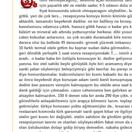
isim vermeyeceğim).. telefonu açan dostumuz tan
için pazarlık etti ve otelde sadec 4-5 odanın dolu
fiyat konusunda sıkıntı olmayacagını söylediler.. ka
gittik. yeri de çok ters... resepsiyona konuyu kimin kiminle 
aktardık. tamamdır beyefendi dediler. ne bir bellboy ne birsey.
bavulumuzu odamıza çıktık. havuza gittik havuz o kadar pis 
kükürt ve mineral adı altında yutturuyrolar herkese. dibi yos
zaten kokudan anlarsınız. su çok sıcaktı duramadık bile norm
derece olur bu belkide 45 derecedir. girmek yüzmek imkansız g
10 farklı termal otele gittim bu kaynar sudan daha görmedim.
geri döndük yerleştik 1 saat sonra resepsiyondaki T.... isimli 
aradı.. o kadar kaba bir üslüpla konusuyor ki. dedim geliyor
yanına. biz otel sahibi beyle görüştük öyle biri aramamış diye 
sanki yalan söylemişiz beleşciymişiz gibi tavırlar. bu parayı v
diye homurdanmalar. trabzonluların bir kısmı kabadır bu da o 
az önce beyefendi diye konuşan adam senli benli konuşmayage
dedim ben parasını vereyim kalmayayım bu otelde ama saat k
denk geldiği için çıkmadım. canın cehenneme ben gelirken ara
alsaydın kalmazdım. 150 tl denen oda bir anda 290 tlye çıktı. 
görevlilerle anlaşabilmeniz için arapça bilmeniz lazım. toplay
getirmişler. türkçe konusanı yoktu eğitmemişler de.. kısacası 
restaurant kısmında türk garsonalr vardı gayet kibar ve ilgiliy
otelin geri kısmı bir değişikti. otelin sahibini de gördüm gidip
resepsiyonun tavrını ve olanları söyleyecektim fakat onun da e
olan üslubundan dolayı gidip birşey demedim. sabaha gidece