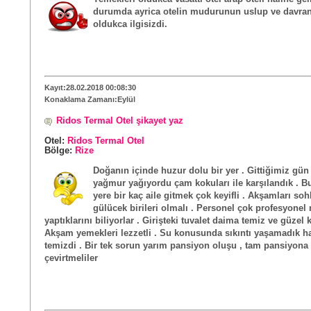
durumda ayrica otelin mudurunun uslup ve davrani
oldukca ilgisizdi.
Kayıt:28.02.2018 00:08:30
Konaklama Zamanı:Eylül
Ridos Termal Otel şikayet yaz
Otel:
Ridos Termal Otel
Bölge:
Rize
Doğanın içinde huzur dolu bir yer . Gittiğimiz gü
yağmur yağıyordu çam kokuları ile karşılandık . Bu
yere bir kaç aile gitmek çok keyifli . Akşamları so
gülücek birileri olmalı . Personel çok profesyonel 
yaptıklarını biliyorlar . Girişteki tuvalet daima temiz ve güzel 
Akşam yemekleri lezzetli . Su konusunda sıkıntı yaşamadık h
temizdi . Bir tek sorun yarım pansiyon oluşu , tam pansiyona
çevirtmeliler