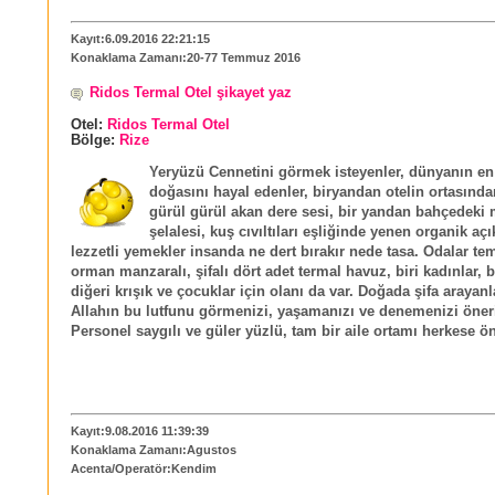
Kayıt:6.09.2016 22:21:15
Konaklama Zamanı:20-77 Temmuz 2016
Ridos Termal Otel şikayet yaz
Otel:
Ridos Termal Otel
Bölge:
Rize
Yeryüzü Cennetini görmek isteyenler, dünyanın 
doğasını hayal edenler, biryandan otelin ortasınd
gürül gürül akan dere sesi, bir yandan bahçedek
şelalesi, kuş cıvıltıları eşliğinde yenen organik aç
lezzetli yemekler insanda ne dert bırakır nede tasa. Odalar te
orman manzaralı, şifalı dört adet termal havuz, biri kadınlar, b
diğeri krışık ve çocuklar için olanı da var. Doğada şifa arayanl
Allahın bu lutfunu görmenizi, yaşamanızı ve denemenizi öner
Personel saygılı ve güler yüzlü, tam bir aile ortamı herkese ö
Kayıt:9.08.2016 11:39:39
Konaklama Zamanı:Agustos
Acenta/Operatör:Kendim