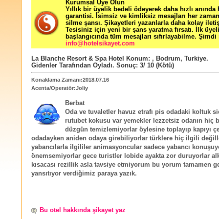
Kurumsal Üye Olun
Yıllık bir üyelik bedeli ödeyerek daha hızlı anında
garantisi. İsimsiz ve kimliksiz mesajları her zama
silme şansı. Şikayetleri yazanlarla daha kolay ileti
Tesisiniz için yeni bir şans yaratma fırsatı. İlk üyel
başlangıcında tüm mesajları sıfırlayabilme. Şimdi 
info@hotelsikayet.com
La Blanche Resort & Spa Hotel
Konum:
,
Bodrum
,
Turkiye
.
Gidenler Tarafından Oyladı
. Sonuç:
3
/
10
(Kötü)
Konaklama Zamanı:2018.07.16
Acenta/Operatör:Joliy
Berbat
Oda ve tuvaletler havuz etrafı pis odadaki koltuk s
rutubet kokusu var yemekler lezzetsiz odanın hiç bi
düzgün temizlemiyorlar öylesine toplayıp kapıyı çe
odadayken aniden odaya girebiliyorlar türklere hiç ilgili değil
yabancılarla ilgililer animasyoncular sadece yabancı konuşuyo
önemsemiyorlar gece turistler lobide ayakta zor duruyorlar a
kısacası rezillik asla tavsiye etmiyorum bu yorum tamamen g
yansıtıyor verdiğimiz paraya yazık.
Bu otel hakkında şikayet yaz