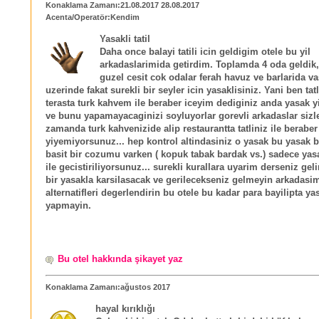
Konaklama Zamanı:21.08.2017 28.08.2017
Acenta/Operatör:Kendim
Yasakli tatil
Daha once balayi tatili icin geldigim otele bu yil
arkadaslarimida getirdim. Toplamda 4 oda geldik,
guzel cesit cok odalar ferah havuz ve barlarida va
uzerinde fakat surekli bir seyler icin yasaklisiniz. Yani ben tat
terasta turk kahvem ile beraber iceyim dediginiz anda yasak 
ve bunu yapamayacaginizi soyluyorlar gorevli arkadaslar sizl
zamanda turk kahvenizide alip restaurantta tatliniz ile beraber
yiyemiyorsunuz... hep kontrol altindasiniz o yasak bu yasak
basit bir cozumu varken ( kopuk tabak bardak vs.) sadece yas
ile gecistiriliyorsunuz... surekli kurallara uyarim derseniz ge
bir yasakla karsilasacak ve gerilecekseniz gelmeyin arkadasi
alternatifleri degerlendirin bu otele bu kadar para bayilipta yasa
yapmayin.
Bu otel hakkında şikayet yaz
Konaklama Zamanı:ağustos 2017
hayal kırıklığı