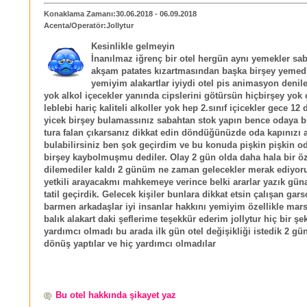
Konaklama Zamanı:30.06.2018 - 06.09.2018
Acenta/Operatör:Jollytur
Kesinlikle gelmeyin
İnanılmaz iğrenç bir otel hergün aynı yemekler sa
akşam patates kızartmasından başka birşey yemed
yemiyim alakartlar iyiydi otel pis animasyon denil
yok alkol içecekler yanında cipslerini götürsün hiçbirşey yok
leblebi hariç kaliteli alkoller yok hep 2.sınıf içicekler gece 12
yicek birşey bulamassınız sabahtan stok yapın bence odaya b
tura falan çıkarsanız dikkat edin döndüğünüzde oda kapınızı 
bulabilirsiniz ben şok geçirdim ve bu konuda pişkin pişkin o
birşey kaybolmuşmu dediler. Olay 2 gün olda daha hala bir öz
dilemediler kaldı 2 günüm ne zaman gelecekler merak ediyor
yetkili arayacakmı mahkemeye verince belki ararlar yazık güna
tatil geçirdik. Gelecek kişiler bunlara dikkat etsin çalışan gar
barmen arkadaşlar iyi insanlar hakkını yemiyim özellikle mars
balık alakart daki şeflerime teşekkür ederim jollytur hiç bir şe
yardımcı olmadı bu arada ilk gün otel değişikliği istedik 2 gü
dönüş yaptılar ve hiç yardımcı olmadılar
Bu otel hakkında şikayet yaz