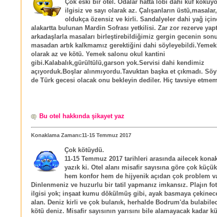
Çok eski bir otel. Odalar hatta lobi dahi küf kokuyo
ilgisiz ve sayı olarak az. Çalışanların üstü,masalar,
oldukça özensiz ve kirli. Sandalyeler dahi yağ için
alakartta bulunan Mardin Sofrası yetkilisi. Zar zor rezerve yapt
arkadaşlarla masaları birleştirebildiğimiz gergin gecenin son
masadan artık kalkmamız gerektiğini dahi söyleyebildi.Yemekl
olarak az ve kötü. Yemek salonu okul kantini
gibi.Kalabalık,gürültülü,garson yok.Servisi dahi kendimiz
açıyorduk.Boşlar alınmıyordu.Tavuktan başka et çıkmadı. Sö
de Türk gecesi olacak onu bekleyin dediler. Hiç tavsiye etmem
Bu otel hakkında şikayet yaz
Konaklama Zamanı:11-15 Temmuz 2017
Çok kötüydü.
11-15 Temmuz 2017 tarihleri arasında ailecek kona
yazık ki. Otel alanı misafir sayısına göre çok küçü
hem konfor hem de hijyenik açıdan çok problem va
Dinlenmeniz ve huzurlu bir tatil yapmanız imkansız. Plajın fot
ilgisi yok; inşaat kumu dökülmüş gibi, ayak basmaya çekinece
alan. Deniz kirli ve çok bulanık, herhalde Bodrum'da bulabile
kötü deniz. Misafir sayısının yarısını bile alamayacak kadar k