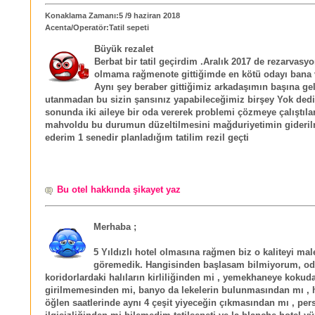
Konaklama Zamanı:5 /9 haziran 2018
Acenta/Operatör:Tatil sepeti
Büyük rezalet
Berbat bir tatil geçirdim .Aralık 2017 de rezarvasy
olmama rağmenote gittiğimde en kötü odayı bana 
Aynı şey beraber gittiğimiz arkadaşımın başına gel
utanmadan bu sizin şansınız yapabileceğimiz birşey Yok ded
sonunda iki aileye bir oda vererek problemi çözmeye çalıştılar
mahvoldu bu durumun düzeltilmesini mağduriyetimin giderilm
ederim 1 senedir planladığım tatilim rezil geçti
Bu otel hakkında şikayet yaz
Merhaba ;
5 Yıldızlı hotel olmasına rağmen biz o kaliteyi mal
göremedik. Hangisinden başlasam bilmiyorum, oda
koridorlardaki halıların kirliliğinden mi , yemekhaneye kokud
girilmemesinden mi, banyo da lekelerin bulunmasından mı ,
öğlen saatlerinde aynı 4 çeşit yiyeceğin çıkmasından mı , per