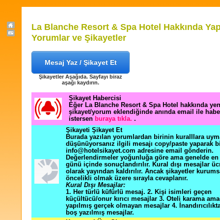
La Blanche Resort & Spa Hotel Hakkında Yap
Yorumlar ve Şikayetler
Mesaj Yaz / Şikayet Et
Şikayetler Aşağıda. Sayfayı biraz
aşağı kaydırın.
Şikayet Habercisi
Eğer La Blanche Resort & Spa Hotel hakkında yen
şikayet/yorum eklendiğinde anında email ile hab
istersen
buraya tıkla.
.
Şikayeti Şikayet Et
Burada yazılan yorumlardan birinin kuralllara uym
düşünüyorsanız ilgili mesajı copy/paste yaparak b
info@hotelsikayet.com adresine email gönderin.
Değerlendirmeler yoğunluğa göre ama genelde en f
günü içinde sonuçlandırılır. Kural dışı mesajlar üc
olarak yayından kaldırılır. Ancak şikayetler kurums
öncelikli olmak üzere sırayla cevaplanır.
Kural Dışı Mesajlar:
1. Her türlü küfürlü mesaj. 2. Kişi isimleri geçen
küçültücü/onur kırıcı mesajlar 3. Oteli karama ama
yapılmış gerçek olmayan mesajlar 4. İnandırıcılık
boş yazılmış mesajlar.