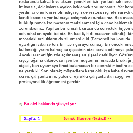
restoranda kahvaltı ve akşam yemekleri için yer bulmak nere
imkansız, dakikalarca ayakta beklemek zorundasınız. Yer kon
yardımcı olan kimse olmadığı için de restoran içinde sürekli 
kendi başınıza yer bulmaya çalışmak zorundasınız. Boş masa
bulduğunuzda ise masanın temizlenmesi için gene beklemek
zorundasınız. Yapılan bu temizlik sırasında servisteki hijyen
çok rahat anlayabilirsiniz. En basiti, kirli masanın silindiği kir
masadaki tuzlukların da silinmesi gibi (Personeli bu konuda
uyardığınızda ise ters bir tavır görüyorsunuz). Bir önceki misa
kullandığı yarım kalmış su şişesinin size servis edilmeye çalı
Ancak ısrar ettiğinizde açılmamış su şişesi getiriliyor. Göz
şişeyi ağzına dikerek su içen bir müşterinin masada bıraktığı
şişesi, ben uyarmaya fırsat bulamadan bir sonraki misafire ser
ne yazık ki! Son olarak; müşterilere karşı oldukça kaba davra
servis çalışanlarının, yabancı uyruklu çalışanlardan saygı ve
profesyonellik öğrenmesi gerekir.
Bu otel hakkında şikayet yaz
Sayfa: 1
Sonraki Şikayetler (Sayfa:2) >>