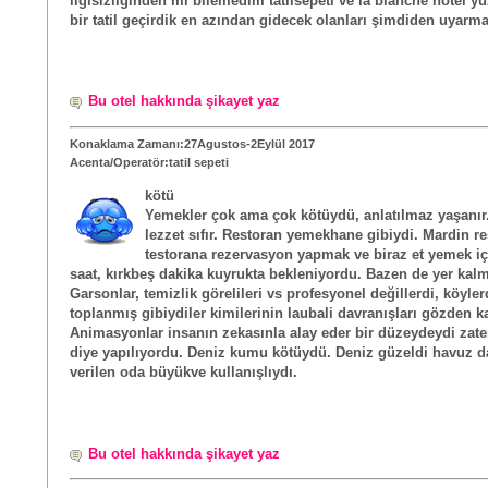
ilgisizliğinden mi bilemedim tatilsepeti ve la blanche hotel 
bir tatil geçirdik en azından gidecek olanları şimdiden uyarm
Bu otel hakkında şikayet yaz
Konaklama Zamanı:27Agustos-2Eylül 2017
Acenta/Operatör:tatil sepeti
kötü
Yemekler çok ama çok kötüydü, anlatılmaz yaşanır.
lezzet sıfır. Restoran yemekhane gibiydi. Mardin re
testorana rezervasyon yapmak ve biraz et yemek iç
saat, kırkbeş dakika kuyrukta bekleniyordu. Bazen de yer kal
Garsonlar, temizlik görelileri vs profesyonel değillerdi, köyle
toplanmış gibiydiler kimilerinin laubali davranışları gözden 
Animasyonlar insanın zekasınla alay eder bir düzeydeydi zate
diye yapılıyordu. Deniz kumu kötüydü. Deniz güzeldi havuz da
verilen oda büyükve kullanışlıydı.
Bu otel hakkında şikayet yaz