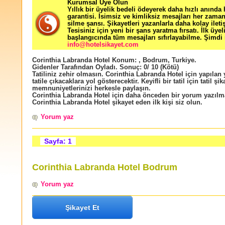
Kurumsal Üye Olun
Yıllık bir üyelik bedeli ödeyerek daha hızlı anında
garantisi. İsimsiz ve kimliksiz mesajları her zama
silme şansı. Şikayetleri yazanlarla daha kolay ileti
Tesisiniz için yeni bir şans yaratma fırsatı. İlk üyel
başlangıcında tüm mesajları sıfırlayabilme. Şimdi 
info@hotelsikayet.com
Corinthia Labranda Hotel
Konum:
,
Bodrum
,
Turkiye
.
Gidenler Tarafından Oyladı
. Sonuç:
0
/
10
(Kötü)
Tatiliniz zehir olmasın. Corinthia Labranda Hotel için yapılan
tatile çıkacaklara yol gösterecektir. Keyifli bir tatil için tatil şik
memnuniyetlerinizi herkesle paylaşın.
Corinthia Labranda Hotel için daha önceden bir yorum yazıl
Corinthia Labranda Hotel şikayet eden ilk kişi siz olun.
Yorum yaz
Sayfa: 1
Corinthia Labranda Hotel Bodrum
Yorum yaz
Şikayet Et