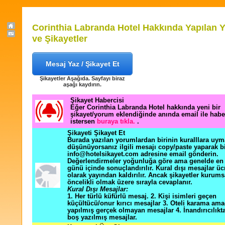
Corinthia Labranda Hotel Hakkında Yapılan 
ve Şikayetler
Mesaj Yaz / Şikayet Et
Şikayetler Aşağıda. Sayfayı biraz
aşağı kaydırın.
Şikayet Habercisi
Eğer Corinthia Labranda Hotel hakkında yeni bir
şikayet/yorum eklendiğinde anında email ile hab
istersen
buraya tıkla.
.
Şikayeti Şikayet Et
Burada yazılan yorumlardan birinin kuralllara uym
düşünüyorsanız ilgili mesajı copy/paste yaparak b
info@hotelsikayet.com adresine email gönderin.
Değerlendirmeler yoğunluğa göre ama genelde en f
günü içinde sonuçlandırılır. Kural dışı mesajlar üc
olarak yayından kaldırılır. Ancak şikayetler kurums
öncelikli olmak üzere sırayla cevaplanır.
Kural Dışı Mesajlar:
1. Her türlü küfürlü mesaj. 2. Kişi isimleri geçen
küçültücü/onur kırıcı mesajlar 3. Oteli karama ama
yapılmış gerçek olmayan mesajlar 4. İnandırıcılık
boş yazılmış mesajlar.