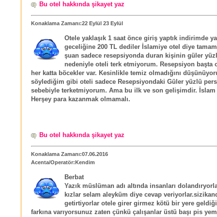
Bu otel hakkında şikayet yaz
Konaklama Zamanı:22 Eylül 23 Eylül
Otele yaklaşık 1 saat önce giriş yaptık indirimde yap
geceliğine 200 TL dediler İslamiye otel diye tamam
şuan sadece resepsiyonda duran kişinin güler yüz
nedeniyle oteli terk etmiyorum. Resepsiyon başta
her katta böcekler var. Kesinlikle temiz olmadığını düşünüyo
söylediğim gibi oteli sadece Resepsiyondaki Güler yüzlü per
sebebiyle terketmiyorum. Ama bu ilk ve son gelişimdir. İslam t
Herşey para kazanmak olmamalı.
Bu otel hakkında şikayet yaz
Konaklama Zamanı:07.06.2016
Acenta/Operatör:Kendim
Berbat
Yazık müslüman adı altında insanları dolandıryorla
kızlar selam aleyküm diye cevap veriyorlar.sizikand
getirtiyorlar otele girer girmez kötü bir yere geldiğ
farkına varıyorsunuz zaten çünkü çalışanlar üstü başı pis ye