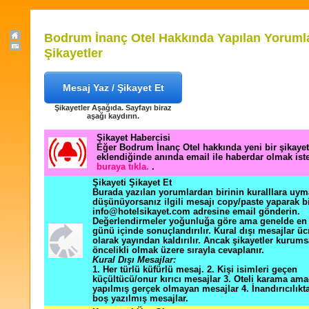
Bodrum İnanç Otel Hakkında Yapılan Yoruml
Şikayetler
Mesaj Yaz / Şikayet Et
Şikayetler Aşağıda. Sayfayı biraz
aşağı kaydırın.
Şikayet Habercisi
Eğer Bodrum İnanç Otel hakkında yeni bir şikaye
eklendiğinde anında email ile haberdar olmak ist
buraya tıkla.
.
Şikayeti Şikayet Et
Burada yazılan yorumlardan birinin kuralllara uym
düşünüyorsanız ilgili mesajı copy/paste yaparak b
info@hotelsikayet.com adresine email gönderin.
Değerlendirmeler yoğunluğa göre ama genelde en f
günü içinde sonuçlandırılır. Kural dışı mesajlar üc
olarak yayından kaldırılır. Ancak şikayetler kurums
öncelikli olmak üzere sırayla cevaplanır.
Kural Dışı Mesajlar:
1. Her türlü küfürlü mesaj. 2. Kişi isimleri geçen
küçültücü/onur kırıcı mesajlar 3. Oteli karama ama
yapılmış gerçek olmayan mesajlar 4. İnandırıcılık
boş yazılmış mesajlar.