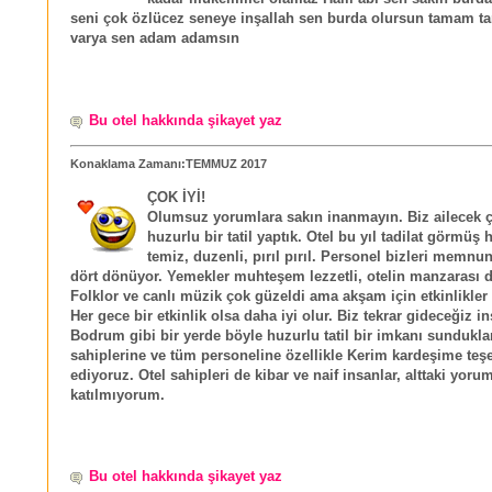
seni çok özlücez seneye inşallah sen burda olursun tamam t
varya sen adam adamsın
Bu otel hakkında şikayet yaz
Konaklama Zamanı:TEMMUZ 2017
ÇOK İYİ!
Olumsuz yorumlara sakın inanmayın. Biz ailecek 
huzurlu bir tatil yaptık. Otel bu yıl tadilat görmüş 
temiz, duzenli, pırıl pırıl. Personel bizleri memnu
dört dönüyor. Yemekler muhteşem lezzetli, otelin manzarası d
Folklor ve canlı müzik çok güzeldi ama akşam için etkinlikler ar
Her gece bir etkinlik olsa daha iyi olur. Biz tekrar gideceğiz in
Bodrum gibi bir yerde böyle huzurlu tatil bir imkanı sunduklar
sahiplerine ve tüm personeline özellikle Kerim kardeşime teş
ediyoruz. Otel sahipleri de kibar ve naif insanlar, alttaki yoru
katılmıyorum.
Bu otel hakkında şikayet yaz