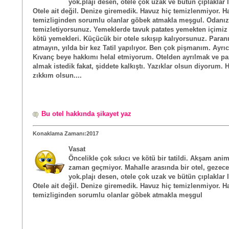
yok.plajı desen, otele çok uzak ve bütün çıplaklar la
Otele ait değil. Denize giremedik. Havuz hiç temizlenmiyor. 
temizliginden sorumlu olanlar göbek atmakla meşgul. Odanızı
temizletiyorsunuz. Yemeklerde tavuk patates yemekten içimiz 
kötü yemekleri. Küçücük bir otele sıkışıp kalıyorsunuz. Paran
atmayın, yılda bir kez Tatil yapılıyor. Ben çok pişmanım. Ayrıc
Kıvanç beye hakkımı helal etmiyorum. Otelden ayrılmak ve pa
almak istedik fakat, şiddete kalkıştı. Yazıklar olsun diyorum.
zıkkım olsun....
Bu otel hakkında şikayet yaz
Konaklama Zamanı:2017
Vasat
Öncelikle çok sıkıcı ve kötü bir tatildi. Akşam an
zaman geçmiyor. Mahalle arasında bir otel, gezecek
yok.plajı desen, otele çok uzak ve bütün çıplaklar la
Otele ait değil. Denize giremedik. Havuz hiç temizlenmiyor. 
temizliginden sorumlu olanlar göbek atmakla meşgul