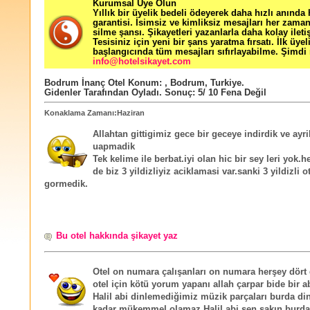
Kurumsal Üye Olun
Yıllık bir üyelik bedeli ödeyerek daha hızlı anında
garantisi. İsimsiz ve kimliksiz mesajları her zama
silme şansı. Şikayetleri yazanlarla daha kolay ileti
Tesisiniz için yeni bir şans yaratma fırsatı. İlk üyel
başlangıcında tüm mesajları sıfırlayabilme. Şimdi 
info@hotelsikayet.com
Bodrum İnanç Otel
Konum:
,
Bodrum
,
Turkiye
.
Gidenler Tarafından Oyladı
. Sonuç:
5
/
10
Fena Değil
Konaklama Zamanı:Haziran
Allahtan gittigimiz gece bir geceye indirdik ve ayril
uapmadik
Tek kelime ile berbat.iyi olan hic bir sey leri yok.he
de biz 3 yildizliyiz aciklamasi var.sanki 3 yildizli o
gormedik.
Bu otel hakkında şikayet yaz
Otel on numara çalışanları on numara herşey dört 
otel için kötü yorum yapanı allah çarpar bide bir a
Halil abi dinlemediğimiz müzik parçaları burda di
kadar mükemmel olamaz Halil abi sen sakın burd