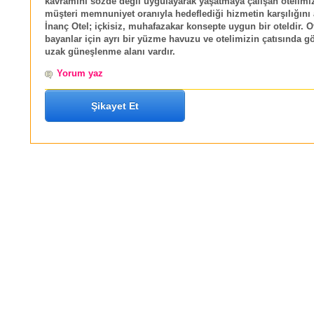
kavramını sözde değil uygulayarak yaşatmaya çalışan otelimi
müşteri memnuniyet oranıyla hedeflediği hizmetin karşılığını 
İnanç Otel; içkisiz, muhafazakar konsepte uygun bir oteldir. 
bayanlar için ayrı bir yüzme havuzu ve otelimizin çatısında g
uzak güneşlenme alanı vardır.
Yorum yaz
Şikayet Et