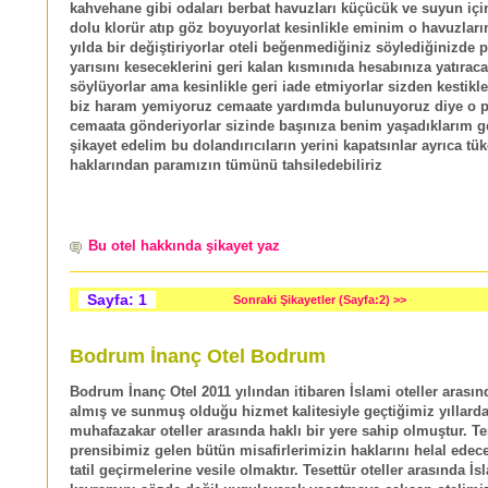
kahvehane gibi odaları berbat havuzları küçücük ve suyun içi
dolu klorür atıp göz boyuyorlat kesinlikle eminim o havuzlar
yılda bir değiştiriyorlar oteli beğenmediğiniz söylediğinizde 
yarısını keseceklerini geri kalan kısmınıda hesabınıza yatıraca
söylüyorlar ama kesinlikle geri iade etmiyorlar sizden kestikle
biz haram yemiyoruz cemaate yardımda bulunuyoruz diye o pa
cemaata gönderiyorlar sizinde başınıza benim yaşadıklarım g
şikayet edelim bu dolandırıcıların yerini kapatsınlar ayrıca tük
haklarından paramızın tümünü tahsiledebiliriz
Bu otel hakkında şikayet yaz
Sayfa: 1
Sonraki Şikayetler (Sayfa:2) >>
Bodrum İnanç Otel Bodrum
Bodrum İnanç Otel 2011 yılından itibaren İslami oteller arasın
almış ve sunmuş olduğu hizmet kalitesiyle geçtiğimiz yıllard
muhafazakar oteller arasında haklı bir yere sahip olmuştur. T
prensibimiz gelen bütün misafirlerimizin haklarını helal edece
tatil geçirmelerine vesile olmaktır. Tesettür oteller arasında İs