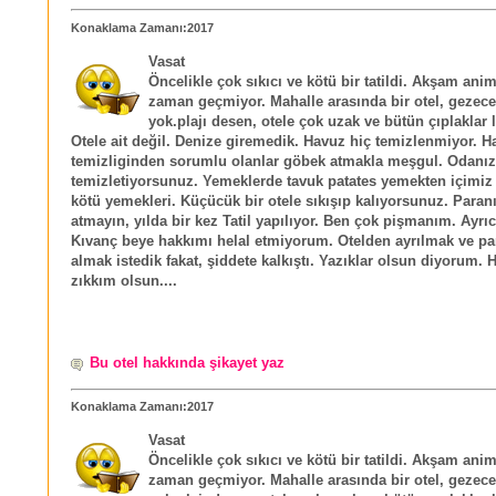
Konaklama Zamanı:2017
Vasat
Öncelikle çok sıkıcı ve kötü bir tatildi. Akşam an
zaman geçmiyor. Mahalle arasında bir otel, gezecek
yok.plajı desen, otele çok uzak ve bütün çıplaklar la
Otele ait değil. Denize giremedik. Havuz hiç temizlenmiyor. 
temizliginden sorumlu olanlar göbek atmakla meşgul. Odanızı
temizletiyorsunuz. Yemeklerde tavuk patates yemekten içimiz 
kötü yemekleri. Küçücük bir otele sıkışıp kalıyorsunuz. Paran
atmayın, yılda bir kez Tatil yapılıyor. Ben çok pişmanım. Ayrıc
Kıvanç beye hakkımı helal etmiyorum. Otelden ayrılmak ve pa
almak istedik fakat, şiddete kalkıştı. Yazıklar olsun diyorum.
zıkkım olsun....
Bu otel hakkında şikayet yaz
Konaklama Zamanı:2017
Vasat
Öncelikle çok sıkıcı ve kötü bir tatildi. Akşam an
zaman geçmiyor. Mahalle arasında bir otel, gezecek