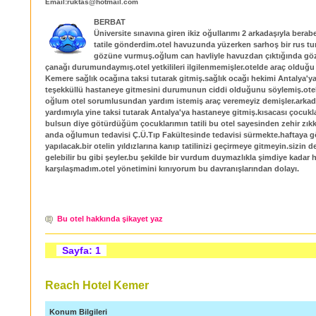
Email:ruktas@hotmail.com
BERBAT
Üniversite sınavına giren ikiz oğullarımı 2 arkadaşıyla berab
tatile gönderdim.otel havuzunda yüzerken sarhoş bir rus t
gözüne vurmuş.oğlum can havliyle havuzdan çıktığında göz
çanağı durumundaymış.otel yetkilileri ilgilenmemişler.otelde araç olduğ
Kemere sağlık ocağına taksi tutarak gitmiş.sağlık ocağı hekimi Antalya'y
teşekküllü hastaneye gitmesini durumunun ciddi olduğunu söylemiş.ote
oğlum otel sorumlusundan yardım istemiş araç veremeyiz demişler.arkad
yardımıyla yine taksi tutarak Antalya'ya hastaneye gitmiş.kısacası çocukl
bulsun diye götürdüğüm çocuklarımın tatili bu otel sayesinden zehir zık
anda oğlumun tedavisi Ç.Ü.Tıp Fakültesinde tedavisi sürmekte.haftaya g
yapılacak.bir otelin yıldızlarına kanıp tatilinizi geçirmeye gitmeyin.sizin d
gelebilir bu gibi şeyler.bu şekilde bir vurdum duymazlıkla şimdiye kadar h
karşılaşmadım.otel yönetimini kınıyorum bu davranışlarından dolayı.
Bu otel hakkında şikayet yaz
Sayfa: 1
Reach Hotel Kemer
Konum Bilgileri