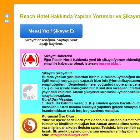
Reach Hotel Hakkında Yapılan Yorumlar ve Şikayet
Mesaj Yaz / Şikayet Et
Şikayetler Aşağıda. Sayfayı biraz
aşağı kaydırın.
Şikayet Habercisi
Eğer Reach Hotel hakkında yeni bir şikayet/yorum eklendi
email ile haberdar olmak istersen
buraya tıkla.
.
Şikayeti Şikayet Et
Burada yazılan yorumlardan birinin kuralllara uymadığını 
ilgili mesajı copy/paste yaparak bize info@hotelsikayet.co
email gönderin. Değerlendirmeler yoğunluğa göre ama gene
15 iş günü içinde sonuçlandırılır. Kural dışı mesajlar ücretsi
yayından kaldırılır. Ancak şikayetler kurumsal üyeler öncelik
sırayla cevaplanır.
Kural Dışı Mesajlar:
1. Her türlü küfürlü mesaj. 2. Kişi isimleri geçen küçültücü/o
mesajlar 3. Oteli karama amacıyla yapılmış gerçek olmayan m
İnandırıcılıktan uzak boş boş yazılmış mesajlar.
Kurumsal Üye Olun
Yıllık bir üyelik bedeli ödeyerek daha hızlı anında hizmet alm
İsimsiz ve kimliksiz mesajları her zaman anında silme şansı. 
yazanlarla daha kolay iletişim şansı. Tesisiniz için yeni bir 
fırsatı. İlk üyelik başlangıcında tüm mesajları sıfırlayabilme.
atın:
info@hotelsikayet.com