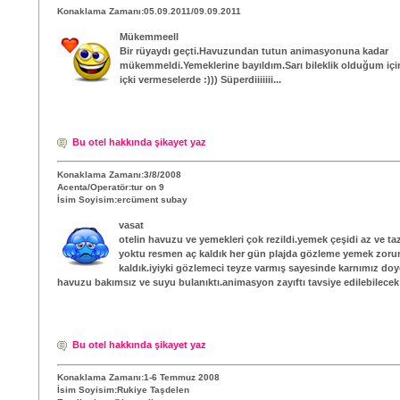
Konaklama Zamanı:05.09.2011/09.09.2011
Mükemmeell
Bir rüyaydı geçti.Havuzundan tutun animasyonuna kadar
mükemmeldi.Yemeklerine bayıldım.Sarı bileklik olduğum içi
içki vermeselerde :))) Süperdiiiiiii...
Bu otel hakkında şikayet yaz
Konaklama Zamanı:3/8/2008
Acenta/Operatör:tur on 9
İsim Soyisim:ercüment subay
vasat
otelin havuzu ve yemekleri çok rezildi.yemek çeşidi az ve t
yoktu resmen aç kaldık her gün plajda gözleme yemek zor
kaldık.iyiyki gözlemeci teyze varmış sayesinde karnımız doy
havuzu bakımsız ve suyu bulanıktı.animasyon zayıftı tavsiye edilebilecek 
Bu otel hakkında şikayet yaz
Konaklama Zamanı:1-6 Temmuz 2008
İsim Soyisim:Rukiye Taşdelen