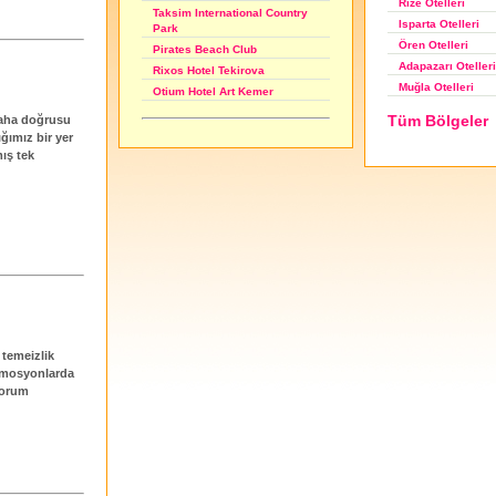
Rize Otelleri
Taksim International Country
Isparta Otelleri
Park
Ören Otelleri
Pirates Beach Club
Adapazarı Otelleri
Rixos Hotel Tekirova
Muğla Otelleri
Otium Hotel Art Kemer
Tüm Bölgeler
 daha doğrusu
ğımız bir yer
mış tek
 temeizlik
nimosyonlarda
iyorum