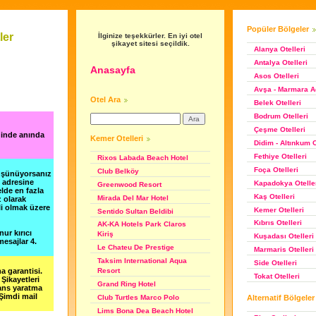
Popüler Bölgeler
ler
İlginize teşekkürler. En iyi otel
şikayet sitesi seçildik.
Alanya Otelleri
Antalya Otelleri
Anasayfa
Asos Otelleri
Avşa - Marmara Ad
Otel Ara
Belek Otelleri
Bodrum Otelleri
Çeşme Otelleri
ğinde anında
Kemer Otelleri
Didim - Altınkum O
Fethiye Otelleri
Rixos Labada Beach Hotel
Foça Otelleri
Club Belköy
düşünüyorsanız
m adresine
Kapadokya Otelle
Greenwood Resort
lde en fazla
Kaş Otelleri
Mirada Del Mar Hotel
z olarak
li olmak üzere
Kemer Otelleri
Sentido Sultan Beldibi
Kıbrıs Otelleri
AK-KA Hotels Park Claros
nur kırıcı
Kiriş
Kuşadası Otelleri
esajlar 4.
Le Chateu De Prestige
Marmaris Otelleri
Taksim International Aqua
Side Otelleri
a garantisi.
Resort
Tokat Otelleri
Şikayetleri
Grand Ring Hotel
şans yaratma
 Şimdi mail
Alternatif Bölgeler
Club Turtles Marco Polo
Lims Bona Dea Beach Hotel