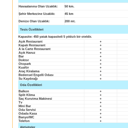
Havaalanına Olan Uzaklık
:
50 km.
Şehir Merkezine Uzaklık:
45 km
Denize Olan Uzaklık:
200 mt.
Tesis Özellikleri
Kapasite:
450 yatak kapasiteli 5 yıldızlı bir oteldir.
Açık Restaurant
+
Kapalı Restaurant
+
A la Carte Restaurant
+
Açık Havuz
+
Bar
+
Doktor
+
Otopark
+
Kuaför
+
Araç Kiralama
+
Bedensel Engelli Odası
+
Su Kaydırağı
+
Oda Özellikleri
Balkon
+
Split Klima
+
Saç Kurutma Makinesi
+
Tv
+
Mini Bar
+
Oda Servisi
+
Odada Kasa
+
Banyo/WC
+
Telefon
+
Aktiviteler