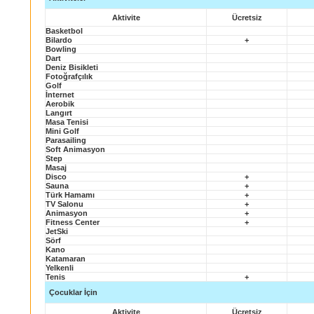
Aktivite
Ücretsiz
Basketbol
Bilardo
+
Bowling
Dart
Deniz Bisikleti
Fotoğrafçılık
Golf
İnternet
Aerobik
Langırt
Masa Tenisi
Mini Golf
Parasailing
Soft Animasyon
Step
Masaj
Disco
+
Sauna
+
Türk Hamamı
+
TV Salonu
+
Animasyon
+
Fitness Center
+
JetSki
Sörf
Kano
Katamaran
Yelkenli
Tenis
+
Çocuklar İçin
Aktivite
Ücretsiz