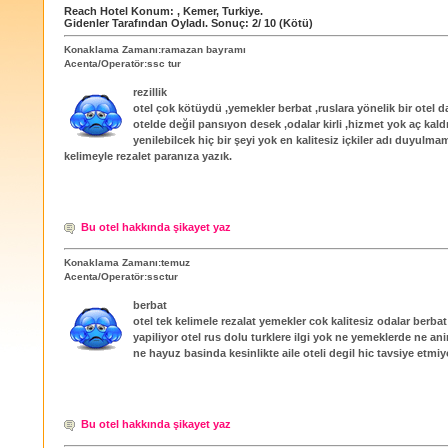
Reach Hotel
Konum:
,
Kemer
,
Turkiye
.
Gidenler Tarafından Oyladı
. Sonuç:
2
/
10
(Kötü)
Konaklama Zamanı:ramazan bayramı
Acenta/Operatör:ssc tur
rezillik
otel çok kötüydü ,yemekler berbat ,ruslara yönelik bir otel
otelde değil pansıyon desek ,odalar kirli ,hizmet yok aç kaldı
yenilebilcek hiç bir şeyi yok en kalitesiz içkiler adı duyulma
kelimeyle rezalet paranıza yazık.
Bu otel hakkında şikayet yaz
Konaklama Zamanı:temuz
Acenta/Operatör:ssctur
berbat
otel tek kelimele rezalat yemekler cok kalitesiz odalar berbat
yapiliyor otel rus dolu turklere ilgi yok ne yemeklerde ne a
ne hayuz basinda kesinlikte aile oteli degil hic tavsiye etm
Bu otel hakkında şikayet yaz