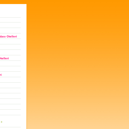
ası Otelleri
telleri
ri