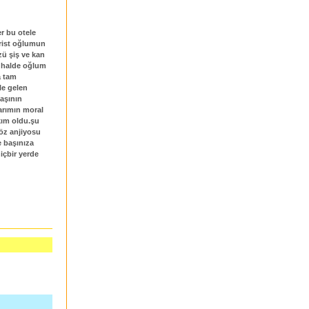
er bu otele
urist oğlumun
ü şiş ve kan
u halde oğlum
a tam
le gelen
aşının
arımın moral
kım oldu.şu
öz anjiyosu
e başınıza
içbir yerde