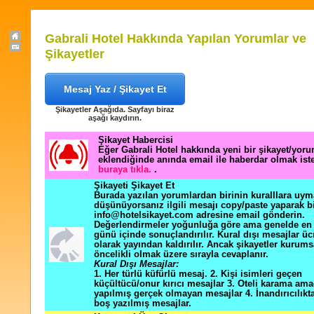
Gabrali Hotel Hakkında Yapılan Yorumlar ve
Şikayetler
Mesaj Yaz / Şikayet Et
Şikayetler Aşağıda. Sayfayı biraz
aşağı kaydırın.
Şikayet Habercisi
Eğer Gabrali Hotel hakkında yeni bir şikayet/yor
eklendiğinde anında email ile haberdar olmak ist
buraya tıkla.
.
Şikayeti Şikayet Et
Burada yazılan yorumlardan birinin kuralllara uym
düşünüyorsanız ilgili mesajı copy/paste yaparak b
info@hotelsikayet.com adresine email gönderin.
Değerlendirmeler yoğunluğa göre ama genelde en f
günü içinde sonuçlandırılır. Kural dışı mesajlar üc
olarak yayından kaldırılır. Ancak şikayetler kurums
öncelikli olmak üzere sırayla cevaplanır.
Kural Dışı Mesajlar:
1. Her türlü küfürlü mesaj. 2. Kişi isimleri geçen
küçültücü/onur kırıcı mesajlar 3. Oteli karama ama
yapılmış gerçek olmayan mesajlar 4. İnandırıcılık
boş yazılmış mesajlar.