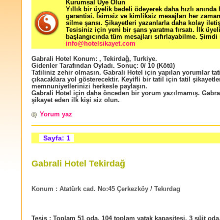
Kurumsal Üye Olun
Yıllık bir üyelik bedeli ödeyerek daha hızlı anında
garantisi. İsimsiz ve kimliksiz mesajları her zama
silme şansı. Şikayetleri yazanlarla daha kolay ileti
Tesisiniz için yeni bir şans yaratma fırsatı. İlk üyel
başlangıcında tüm mesajları sıfırlayabilme. Şimdi 
info@hotelsikayet.com
Gabrali Hotel
Konum:
,
Tekirdağ
,
Turkiye
.
Gidenler Tarafından Oyladı
. Sonuç:
0
/
10
(Kötü)
Tatiliniz zehir olmasın. Gabrali Hotel için yapılan yorumlar tat
çıkacaklara yol gösterecektir. Keyifli bir tatil için tatil şikayetle
memnuniyetlerinizi herkesle paylaşın.
Gabrali Hotel için daha önceden bir yorum yazılmamış. Gabral
şikayet eden ilk kişi siz olun.
Yorum yaz
Sayfa: 1
Gabrali Hotel Tekirdağ
Konum :
Atatürk cad. No:45 Çerkezköy / Tekırdag
Tesis :
Toplam 51 oda, 104 toplam yatak kapasitesi, 3 süit oda