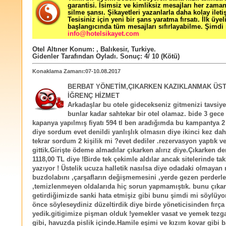
garantisi. İsimsiz ve kimliksiz mesajları her zama
silme şansı. Şikayetleri yazanlarla daha kolay ileti
Tesisiniz için yeni bir şans yaratma fırsatı. İlk üyel
başlangıcında tüm mesajları sıfırlayabilme. Şimdi 
info@hotelsikayet.com
Otel Altıner
Konum:
,
Balıkesir
,
Turkiye
.
Gidenler Tarafından Oyladı
. Sonuç:
4
/
10
(Kötü)
Konaklama Zamanı:07-10.08.2017
BERBAT YÖNETİM,ÇIKARKEN KAZIKLANMAK ÜST
İĞRENÇ HİZMET
Arkadaşlar bu otele gidecekseniz gitmenizi tavsi
bunlar kadar sahtekar bir otel olamaz. bide 3 gec
kapanya yapılmış fiyatı 594 tl ben aradığımda bu kampantya 2 
diye sordum evet denildi yanlışlık olmasın diye ikinci kez da
tekrar sordum 2 kişilik mi ?evet dediler .rezervasyon yaptık v
gittik.Girişte ödeme almadılar çıkarken alırız diye.Çıkarken d
1118,00 TL diye !Birde tek çekimle aldılar ancak sitelerinde tak
yazıyor ! Üstelik ucuza halletik nasılsa diye odadaki olmayan
buzdolabını ,çarşafların değişmemesini ,yerde gezen perderle
,temizlenmeyen oldalarıda hiç sorun yapmamıştık. bunu çıkar
getirdiğimizde sanki hata etmişiz gibi bunu şimdi mi söylüy
önce söyleseydiniz düzeltirdik diye birde yöneticisinden fırça
yedik.gitigimize pişman olduk !yemekler vasat ve yemek tezga
gibi, havuzda pislik içinde.Hamile eşimi ve kızım kovar gibi 