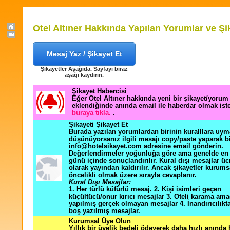
Otel Altıner Hakkında Yapılan Yorumlar ve Şi
Mesaj Yaz / Şikayet Et
Şikayetler Aşağıda. Sayfayı biraz
aşağı kaydırın.
Şikayet Habercisi
Eğer Otel Altıner hakkında yeni bir şikayet/yorum
eklendiğinde anında email ile haberdar olmak ist
buraya tıkla.
.
Şikayeti Şikayet Et
Burada yazılan yorumlardan birinin kuralllara uym
düşünüyorsanız ilgili mesajı copy/paste yaparak b
info@hotelsikayet.com adresine email gönderin.
Değerlendirmeler yoğunluğa göre ama genelde en f
günü içinde sonuçlandırılır. Kural dışı mesajlar üc
olarak yayından kaldırılır. Ancak şikayetler kurums
öncelikli olmak üzere sırayla cevaplanır.
Kural Dışı Mesajlar:
1. Her türlü küfürlü mesaj. 2. Kişi isimleri geçen
küçültücü/onur kırıcı mesajlar 3. Oteli karama ama
yapılmış gerçek olmayan mesajlar 4. İnandırıcılık
boş yazılmış mesajlar.
Kurumsal Üye Olun
Yıllık bir üyelik bedeli ödeyerek daha hızlı anında