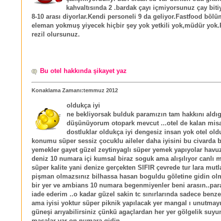
kahvaltısında 2 .bardak çayı içmiyorsunuz çay biti
8-10 arası diyorlar.Kendi personeli 9 da geliyor.Fastfood böl
eleman yokmuş yiyecek hiçbir şey yok yetkili yok,müdür yok.
rezil olursunuz.
Bu otel hakkında şikayet yaz
Konaklama Zamanı:temmuz 2012
oldukça iyi
ne bekliyorsak bulduk paramızın tam hakkını aldı
düşünüyorum otopark mevcut ...otel de kalan misa
dostluklar oldukça iyi dengesiz insan yok otel ol
konumu süper sessiz çocuklu aileler daha iyisini bu civarda 
yemekler gayet güzel zeytinyaglı süper yemek yapıyolar havu
deniz 10 numara içi kumsal biraz soguk ama alışılıyor canlı m
süper kalite yani denize gerçekten SIFIR çevrede tur lara mutla
pişman olmazsınız bilhassa hasan boguldu göletine gidin ol
bir yer ve ambians 10 numara begenmiyenler beni arasın..par
iade ederim ..o kadar güzel sakin tc sınırlarında sadece benzer
ama iyisi yoktur süper piknik yapılacak yer mangal ı unutmay
güneşi arıyabilirsiniz çünkü agaçlardan her yer gölgelik suyu
masalar var on numara gidin