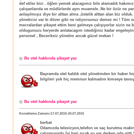
def etiler bizi . öğlen yemek alacagımız bile alamadık hakımız
çalışanlarıda ve müdürlerde aynı muamele .Ne bir özür ne yan
anlaşılmışız diye bir alttan alma ,üstelik alttan alan biz olduk. 
yöneticisi var ki döver gibi ne istiyorsunuz demez mi ! Tüm s
mecralardan şikayet ettim beni gelmeye çalışıyorlar sizin ne b
oldugunuzu heryerde anlatacagım istediğiniz kadar engeleyin
personel , Beceriksiz yönetim ancak güzel mekan !
Bu otel hakkında şikayet yaz
Bayramda otel kaldık otel yönetimden bir haber hi
bilgileri yok hiç memnun kalmadım kimseye tavsı
Bu otel hakkında şikayet yaz
Konaklama Zamanı:17.07.2015-20.07.2015
berbat
Odamızda televizyon,telefon ve saç kurutma maki
çalışmıyordu.İyi bari sıcak su var derken oda gitti