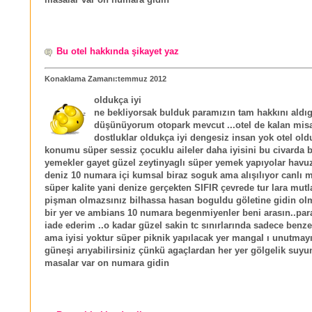
Bu otel hakkında şikayet yaz
Konaklama Zamanı:temmuz 2012
oldukça iyi
ne bekliyorsak bulduk paramızın tam hakkını aldı
düşünüyorum otopark mevcut ...otel de kalan misa
dostluklar oldukça iyi dengesiz insan yok otel ol
konumu süper sessiz çocuklu aileler daha iyisini bu civarda 
yemekler gayet güzel zeytinyaglı süper yemek yapıyolar havu
deniz 10 numara içi kumsal biraz soguk ama alışılıyor canlı m
süper kalite yani denize gerçekten SIFIR çevrede tur lara mutla
pişman olmazsınız bilhassa hasan boguldu göletine gidin ol
bir yer ve ambians 10 numara begenmiyenler beni arasın..par
iade ederim ..o kadar güzel sakin tc sınırlarında sadece benzer
ama iyisi yoktur süper piknik yapılacak yer mangal ı unutmay
güneşi arıyabilirsiniz çünkü agaçlardan her yer gölgelik suyu
masalar var on numara gidin