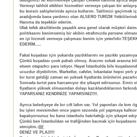
dediğimizi iki ettirmemeye çalışan CANAN hanıma ayrıca teşek
Vermeyi tahhüt ettikleri hizmetleri vermeye çalışan bir anlayı
bu tesisin sahiplerinide ayrıca kutlarım. Tatilimizi geçirmek iç
aradığımda bana yardımcı olan ALSERO TURİZM Yetkilileri
Hanıma da teşekkür ederim.
Ufak tefek aksiliklerde yaşadık ama genel olarak müşteri daim
polıtıkasını benimsemiş bir ekibin etrafımızda pervane olması
en iyi hizmeti vermeye çalışması benim için yeterlidir.TEŞE
EDERİM.....
Fakat kuşadası için yukarıda yazdıklarımı ne yazıkkı yazamıy
Çünkü kuşadası çook pahalı olmuş. Aracımı sokak arasına bil
etsem otaparkcı para istiyor. Hayat İstanbulda bile kuşadasın
ucuzdur diyebilirim. Marketler, cafeler, lokantalar hepsi yerlı
bır turst geldiği zaman en yuksek fıyatlarda ürünlerini pazarlıo
Sonrada turist para harcamıyor die şikayet edirsunuz. Emin ol
fiyatların yüksek olmasından dolayı kazıklandıklarının farkınd
YAPARSANIZ KENDİNİZE YAPARSINIZ!!!!.
Ayrıca beledıyeye de bır cıft lafım var. Yol yapımları ıle kım ıl
bu işleri mevsimden once yapın sezonda yol yapmaya kalkıor
kapatıyorsunuz bu bana istanbulu hatırlattığı için şikayet edı
Çünkü ben İstanbuldan ve trafiğinden kacmak için kuşadasını 
etmiştim.:((((
DENİZ VE PLAJ!!!!