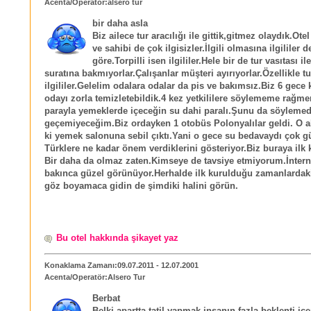
Acenta/Operatör:alsero tur
bir daha asla
Biz ailece tur aracılığı ile gittik,gitmez olaydık.Otel
ve sahibi de çok ilgisizler.İlgili olmasına ilgililer
göre.Torpilli isen ilgililer.Hele bir de tur vasıtası il
suratına bakmıyorlar.Çalışanlar müşteri ayırıyorlar.Özellikle tu
ilgililer.Gelelim odalara odalar da pis ve bakımsız.Biz 6 gece 
odayı zorla temizletebildik.4 kez yetkililere söylememe rağme
parayla yemeklerde içeceğin su dahi paralı.Şunu da söyleme
geçemiyeceğim.Biz ordayken 1 otobüs Polonyalılar geldi. O 
ki yemek salonuna sebil çıktı.Yani o gece su bedavaydı çok g
Türklere ne kadar önem verdiklerini gösteriyor.Biz buraya ilk k
Bir daha da olmaz zaten.Kimseye de tavsiye etmiyorum.İntern
bakınca güzel görünüyor.Herhalde ilk kurulduğu zamanlardaki
göz boyamaca gidin de şimdiki halini görün.
Bu otel hakkında şikayet yaz
Konaklama Zamanı:09.07.2011 - 12.07.2001
Acenta/Operatör:Alsero Tur
Berbat
Belki apartta tatil yapmak insanın fazla beklenti içe