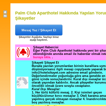
Palm Club Aparthotel Hakkında Yapılan Yoru
Şikayetler
Mesaj Yaz / Şikayet Et
Şikayetler Aşağıda. Sayfayı biraz
aşağı kaydırın.
Şikayet Habercisi
Eğer Palm Club Aparthotel hakkında yeni bir şik
eklendiğinde anında email ile haberdar olmak ist
buraya tıkla.
.
Şikayeti Şikayet Et
Burada yazılan yorumlardan birinin kuralllara uym
düşünüyorsanız ilgili mesajı copy/paste yaparak b
info@hotelsikayet.com adresine email gönderin.
Değerlendirmeler yoğunluğa göre ama genelde en f
günü içinde sonuçlandırılır. Kural dışı mesajlar üc
olarak yayından kaldırılır. Ancak şikayetler kurums
öncelikli olmak üzere sırayla cevaplanır.
Kural Dışı Mesajlar:
1. Her türlü küfürlü mesaj. 2. Kişi isimleri geçen
küçültücü/onur kırıcı mesajlar 3. Oteli karama ama
yapılmış gerçek olmayan mesajlar 4. İnandırıcılık
boş yazılmış mesajlar.