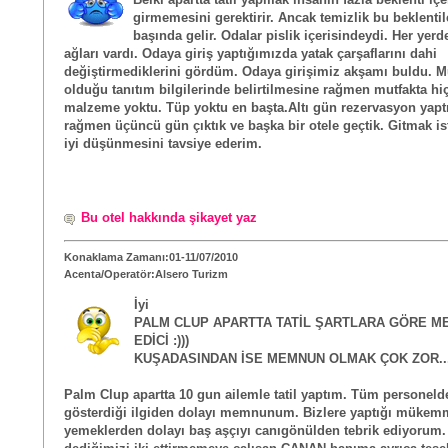
girmemesini gerektirir. Ancak temizlik bu beklentil
başında gelir. Odalar pislik içerisindeydi. Her yer
ağları vardı. Odaya giriş yaptığımızda yatak çarşaflarını dahi
değiştirmediklerini gördüm. Odaya girişimiz akşamı buldu. M
olduğu tanıtım bilgilerinde belirtilmesine rağmen mutfakta hi
malzeme yoktu. Tüp yoktu en başta.Altı gün rezervasyon yap
rağmen üçüncü gün çıktık ve başka bir otele geçtik. Gitmak is
iyi düşünmesini tavsiye ederim.
Bu otel hakkında şikayet yaz
Konaklama Zamanı:01-11/07/2010
Acenta/Operatör:Alsero Turizm
İyi
PALM CLUP APARTTA TATİL ŞARTLARA GÖRE 
EDİCİ :)))
KUŞADASINDAN İSE MEMNUN OLMAK ÇOK ZOR...:(
Palm Clup apartta 10 gun ailemle tatil yaptım. Tüm personeld
gösterdiği ilgiden dolayı memnunum. Bizlere yaptığı mükem
yemeklerden dolayı baş aşçıyı canıgönülden tebrik ediyorum.