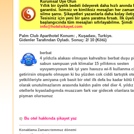
Kurumsal Üye Olun
Yıllık bir üyelik bedeli ödeyerek daha hızlı anında
garantisi. İsimsiz ve kimliksiz mesajları her zama
silme şansı. Şikayetleri yazanlarla daha kolay ileti
Tesisiniz için yeni bir şans yaratma fırsatı. İlk üyel
başlangıcında tüm mesajları sıfırlayabilme. Şimdi 
info@hotelsikayet.com
Palm Club Aparthotel
Konum:
,
Kuşadası
,
Turkiye
.
Gidenler Tarafından Oyladı
. Sonuç:
2
/
10
(Kötü)
berbat
4 yıldızla alakası olmayan kahvaltısı berbat duşu pi
sabun sampuan yok klimalar 15 yıllıkmıs sesten
uyuyamıyosun tek iyi yanı havuzu wi-fi kullanma c
getirirsin otoparkı olmayan ki bu yüzden cok ciddi tartıştık ote
yetkilileriyle amiyana çok basit bir otel ilk defa bu kadar kötü bi
olarak unutulmazlarım arasında kaldın palm otel dier 4. yıldı
otellerle kıyasladıgımda muazzam fark var gidecek olanlara t
pişman olursunuz
Bu otel hakkında şikayet yaz
Konaklama Zamanı:temmuz dönemi