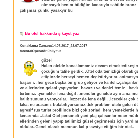
olmasıydı benim bildiğim kadarıyla sahilde bronz
çalışmaz çünkü yasakyır bu
Bu otel hakkında şikayet yaz
Konaklama Zamanı:14.07.2017_23.07.2017
Acenta/Operatör:Jolly tur
güzel
Halen otelde konaklamamiz devam etmektedir.eşim
çocuğum tatile geldik. .Otel oda temizliği olarak gay
ettiginzde herseyi hemen degistiriyorlar..animasyo
başarılı. .her gece başka bir grup geliyor ve kaliteli..çalışanla
ve ellerinden geleni yapıyorlar. .havuzu ve denizi temiz.. havl
tertemiz. .yemekler fena değil ..menüler genelde aynı ama mu
balık sunumu yapıyorlar. .lezzet de fena değil. .icecekler çok b
fakat ne arasaniz bulabiliyorsunuz..tek problem otele gelen dü
agresif rus turist profilinde bizi çok zorladı hem yemeklerde
kenarında ..fakat Otel personeli yani plaj çalışanlarından mü
ellerinden geleni yapıp tatilimizi güzel geçirmeniz için yardım
oldular..Genel olarak memnun kalıp tavsiye ettiğim bir otel..