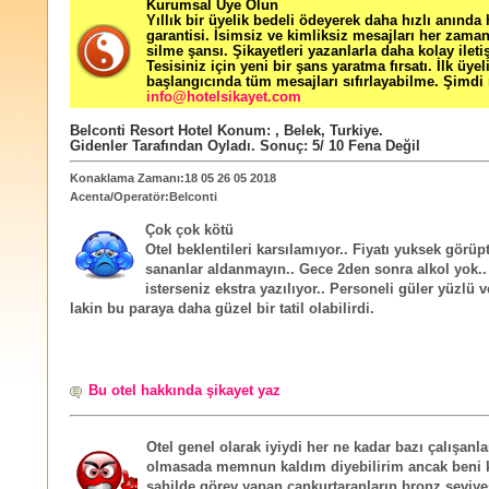
Kurumsal Üye Olun
Yıllık bir üyelik bedeli ödeyerek daha hızlı anında
garantisi. İsimsiz ve kimliksiz mesajları her zama
silme şansı. Şikayetleri yazanlarla daha kolay ileti
Tesisiniz için yeni bir şans yaratma fırsatı. İlk üyel
başlangıcında tüm mesajları sıfırlayabilme. Şimdi 
info@hotelsikayet.com
Belconti Resort Hotel
Konum:
,
Belek
,
Turkiye
.
Gidenler Tarafından Oyladı
. Sonuç:
5
/
10
Fena Değil
Konaklama Zamanı:18 05 26 05 2018
Acenta/Operatör:Belconti
Çok çok kötü
Otel beklentileri karsılamıyor.. Fiyatı yuksek görüpt
sananlar aldanmayın.. Gece 2den sonra alkol yok..
isterseniz ekstra yazılıyor.. Personeli güler yüzlü
lakin bu paraya daha güzel bir tatil olabilirdi.
Bu otel hakkında şikayet yaz
Otel genel olarak iyiydi her ne kadar bazı çalışanla
olmasada memnun kaldım diyebilirim ancak beni k
sahilde görev yapan cankurtaranların bronz seviy