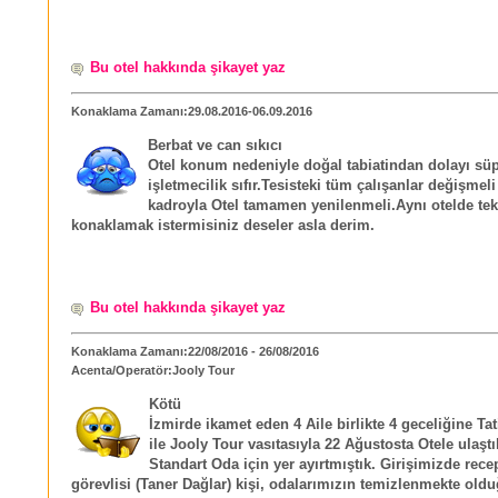
Bu otel hakkında şikayet yaz
Konaklama Zamanı:29.08.2016-06.09.2016
Berbat ve can sıkıcı
Otel konum nedeniyle doğal tabiatindan dolayı sü
işletmecilik sıfır.Tesisteki tüm çalışanlar değişmeli 
kadroyla Otel tamamen yenilenmeli.Aynı otelde tek
konaklamak istermisiniz deseler asla derim.
Bu otel hakkında şikayet yaz
Konaklama Zamanı:22/08/2016 - 26/08/2016
Acenta/Operatör:Jooly Tour
Kötü
İzmirde ikamet eden 4 Aile birlikte 4 geceliğine Ta
ile Jooly Tour vasıtasıyla 22 Ağustosta Otele ulaştı
Standart Oda için yer ayırtmıştık. Girişimizde rece
görevlisi (Taner Dağlar) kişi, odalarımızın temizlenmekte old