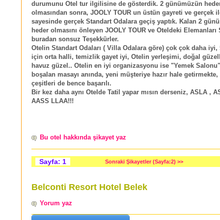
durumunu Otel tur ilgilisine de gösterdik. 2 günümüzün hede
olmasından sonra, JOOLY TOUR un üstün gayreti ve gerçek il
sayesinde gerçek Standart Odalara geçiş yaptık. Kalan 2 gü
heder olmasını önleyen JOOLY TOUR ve Oteldeki Elemanlar
buradan sonsuz Teşekkürler.
Otelin Standart Odaları ( Villa Odalara göre) çok çok daha iyi, 
için orta halli, temizlik gayet iyi, Otelin yerleşimi, doğal güzel
havuz güzel.. Otelin en iyi organizasyonu ise "Yemek Salonu"
boşalan masayı anında, yeni müşteriye hazır hale getirmekte
çeşitleri de bence başarılı.
Bir kez daha aynı Otelde Tatil yapar mısın derseniz, ASLA ,
AASS LLAA!!!
Bu otel hakkında şikayet yaz
Sayfa: 1
Sonraki Şikayetler (Sayfa:2) >>
Belconti Resort Hotel Belek
Yorum yaz