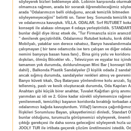
söyleyerek bizleri beklemeye aldı. Lobinin karşısında oturmak
olmamıza rağmen, arada bir sorarak öğrenebileceğimiz söyle
arada "Odalarımızın belli olduğunu, ancak temizlik bitmeden
söyleyemeyeceğini" belirtti sn. Taner bey. Sonunda temizlik 
ve odalarımıza kavuştuk. VİLLA. ODALAR. Sırf RUTUBET kokan
konsepti ile alakası olmayan 4 odaya yerleştirildik. STANDA
bunlar değil diye itiraz etsek de, "Tur Firmanızla sizin aranız
" denilerek geçiştirildik. Odalarımız Rutubet kokulu, kırık dök
Mobilyalı, yataklar son derece rahatsız, Banyo havalandırmala
çalışmayan ( bir tane odamızda ise ters çalışan ve diğer odala
nemini banyoya basan hava fanı) , Bina giriş yolu ve koridor
dışkıları, ölmüş Böcekler vb. , Televizyon ve eşyalar toz içind
tamamen yok durumda, doldurulmayan Mini Bar ( konsept Ult
dahil) , Balkonda Plastik Sandalyeler (3 kişilik odada 2 sanda
ancak sığmış durumda, sandalyeler renkleri atmış ve gevrem
Banyo küveti tıkalı, Duş Bataryası yönlendirme kolu arızalı, Sp
tellenmiş, paslı ve kesik oluşturacak durumda, Oda Kapıları A
Anahtarı gibi küçük birer anahtar, Tuvalet Kağıtları giriş anım
yarımdan az idi ve 2. Güne kadar sürekli söylememize rağme
yenilenmedi, temizlikçi bayanın koridorda bıraktığı torbadan 
odalarımızı kağıda kavuşturdum. Villa(!) larımıza çağırdığımı
İlişkileri Sorumlusu Bayan, şikayetlerimizi dinledi, Standart 
bunlar olduğunu, turumuzla görüşmemizi söyleyerek, önemli b
çıktığı gerekçesi ile daha sonra geleceğini söyleyerek hızla uz
JOOLY TUR ile irtibata geçerek çözüm üretilmesini istedik. O