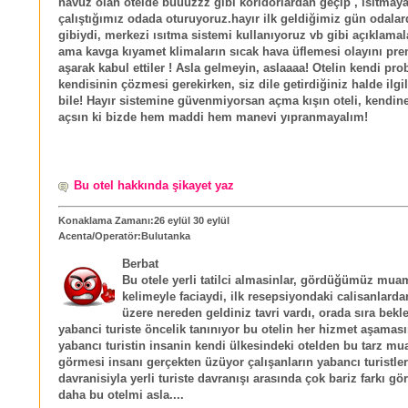
havuz olan otelde buuuzzz gibi koridorlardan geçip , ısıtmay
çalıştığımız odada oturuyoruz.hayır ilk geldiğimiz gün odala
gibiydi, merkezi ısıtma sistemi kullanıyoruz vb gibi açıklamal
ama kavga kıyamet klimaların sıcak hava üflemesi olayını prens
aşarak kabul ettiler ! Asla gelmeyin, aslaaaa! Otelin kendi pro
kendisinin çözmesi gerekirken, siz dile getirdiğiniz halde ilgi
bile! Hayır sistemine güvenmiyorsan açma kışın oteli, kendi
açsın ki bizde hem maddi hem manevi yıpranmayalım!
Bu otel hakkında şikayet yaz
Konaklama Zamanı:26 eylül 30 eylül
Acenta/Operatör:Bulutanka
Berbat
Bu otele yerli tatilci almasinlar, gördüğümüz mua
kelimeyle faciaydi, ilk resepsiyondaki calisanlard
üzere nereden geldiniz tavri vardı, orada sıra bekl
yabanci turiste öncelik tanınıyor bu otelin her hizmet aşamas
yabancı turistin insanin kendi ülkesindeki otelden bu tarz m
görmesi insanı gerçekten üzüyor çalışanların yabancı turistle
davranisiyla yerli turiste davranışı arasında çok bariz farkı gö
daha bu otelmi asla....