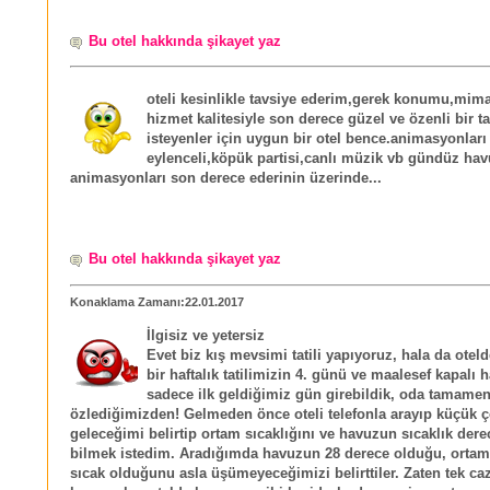
Bu otel hakkında şikayet yaz
oteli kesinlikle tavsiye ederim,gerek konumu,mima
hizmet kalitesiyle son derece güzel ve özenli bir t
isteyenler için uygun bir otel bence.animasyonları
eylenceli,köpük partisi,canlı müzik vb gündüz ha
animasyonları son derece ederinin üzerinde...
Bu otel hakkında şikayet yaz
Konaklama Zamanı:22.01.2017
İlgisiz ve yetersiz
Evet biz kış mevsimi tatili yapıyoruz, hala da oteld
bir haftalık tatilimizin 4. günü ve maalesef kapalı 
sadece ilk geldiğimiz gün girebildik, oda tamamen 
özlediğimizden! Gelmeden önce oteli telefonla arayıp küçük 
geleceğimi belirtip ortam sıcaklığını ve havuzun sıcaklık dere
bilmek istedim. Aradığımda havuzun 28 derece olduğu, ortamı
sıcak olduğunu asla üşümeyeceğimizi belirttiler. Zaten tek caz