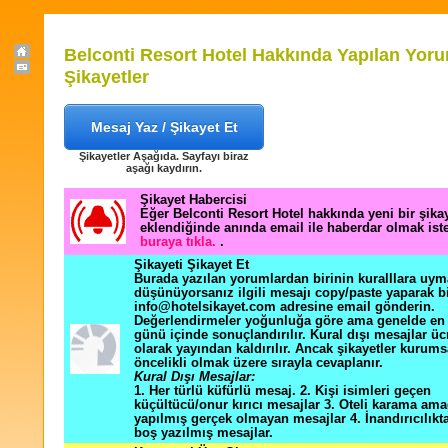
Belconti Resort Hotel Hakkında Yapılan Yoru
Şikayetler
Mesaj Yaz / Şikayet Et
Şikayetler Aşağıda. Sayfayı biraz
aşağı kaydırın.
Şikayet Habercisi
Eğer Belconti Resort Hotel hakkında yeni bir şik
eklendiğinde anında email ile haberdar olmak ist
buraya tıkla.
.
Şikayeti Şikayet Et
Burada yazılan yorumlardan birinin kuralllara uym
düşünüyorsanız ilgili mesajı copy/paste yaparak b
info@hotelsikayet.com adresine email gönderin.
Değerlendirmeler yoğunluğa göre ama genelde en f
günü içinde sonuçlandırılır. Kural dışı mesajlar üc
olarak yayından kaldırılır. Ancak şikayetler kurums
öncelikli olmak üzere sırayla cevaplanır.
Kural Dışı Mesajlar:
1. Her türlü küfürlü mesaj. 2. Kişi isimleri geçen
küçültücü/onur kırıcı mesajlar 3. Oteli karama ama
yapılmış gerçek olmayan mesajlar 4. İnandırıcılık
boş yazılmış mesajlar.