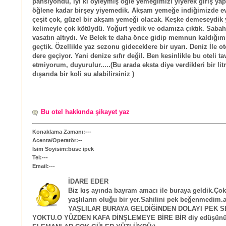
pansiyondu, iyi ki öyleymiş öğle yemeğimizi yiyerek giriş yapt
öğlene kadar birşey yiyemedik. Akşam yemeğe indiğimizde ev
çeşit çok, güzel bir akşam yemeği olacak. Keşke demeseydik 
kelimeyle çok kötüydü. Yoğurt yedik ve odamıza çıktık. Sabah
vasatın altıydı. Ve Belek te daha önce gidip memnun kaldığımı
geçtik. Özellikle yaz sezonu gideceklere bir uyarı. Deniz İle o
dere geçiyor. Yani denize sıfır değil. Ben kesinlikle bu oteli ta
etmiyorum, duyurulur.....(Bu arada eksta diye verdikleri bir litr
dışarıda bir koli su alabilirsiniz )
Bu otel hakkında şikayet yaz
Konaklama Zamanı:---
Acenta/Operatör:--
İsim Soyisim:buse ipek
Tel:---
Email:---
İDARE EDER
Biz kış ayında bayram amacı ile buraya geldik.Çok
yaşlıların oluğu bir yer.Sahilini pek beğenmedim
YAŞLILAR BURAYA GELDİĞİNDEN DOLAYI PEK S
YOKTU.O YÜZDEN KAFA DİNŞLEMEYE BİRE BİR diy edüşün