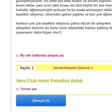
güneşleniyolardı. bir anda beş tane müdür ve anında hepsine
temin ettiler. yani uzun lafın kısası biz dört kişilik bir aile olar
bukadar eğlenmemiştik açıkcası ha bu arada animasyon ekib
teşekkür ediyoruz, ellerinden geleni yaptılar ve bizi çok eğlendi
herkeze çok çok teşekkür ediyoruz yalnız küçük bir şikayetim
şikayetmi önerimi siz karar verin odalardaki halıları kaldırıp f
yaparsanız daha hijyen olur:)
Bu otel hakkında şikayet yaz
Sayfa: 1
Sonraki Şikayetler (Sayfa:2) >>
Vera Club Hotel Paradiso Belek
Yorum yaz
Şikayet Et