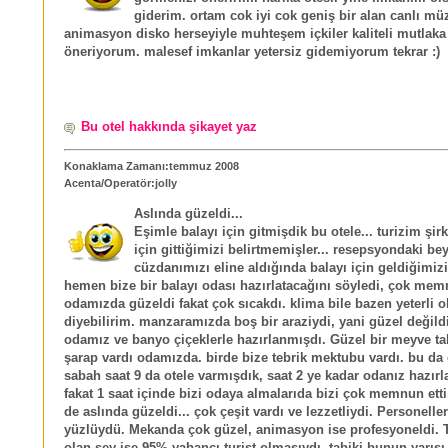
giderim. ortam cok iyi cok geniş bir alan canlı mü
animasyon disko herseyiyle muhteşem içkiler kaliteli mutlaka
öneriyorum. malesef imkanlar yetersiz gidemiyorum tekrar :)
Bu otel hakkında şikayet yaz
Konaklama Zamanı:temmuz 2008
Acenta/Operatör:jolly
Aslında güzeldi...
Eşimle balayı için gitmişdik bu otele... turizim şirk
için gittiğimizi belirtmemişler... resepsyondaki bey
cüzdanımızı eline aldığında balayı için geldiğimizi 
hemen bize bir balayı odası hazırlatacağını söyledi, çok mem
odamızda güzeldi fakat çok sıcakdı. klima bile bazen yeterli
diyebilirim. manzaramızda boş bir araziydi, yani güzel değildi
odamız ve banyo çiçeklerle hazırlanmışdı. Güzel bir meyve ta
şarap vardı odamızda. birde bize tebrik mektubu vardı. bu da
sabah saat 9 da otele varmışdık, saat 2 ye kadar odanız hazır
fakat 1 saat içinde bizi odaya almalarıda bizi çok memnun ett
de aslında güzeldi... çok çeşit vardı ve lezzetliydi. Personelle
yüzlüydü. Mekanda çok güzel, animasyon ise profesyoneldi. 
olan şey ise 95% yabancı turist olmasıydı, tabiki bunun yarısı