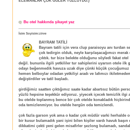
ELEMANLAR ÇOK GÜLER YÜZLÜYDÜ:)
Bu otel hakkında şikayet yaz
İsim Soyisim:zirve
BAYRAM TATİLİ
Bayram tatili için vera clup paraisoyu anı turdan s
çok tedirgin olduk, neyle karşılaşacağımızı merak e
çıktık. tur bize belekte olduğunu söyledi fakat otel
değil. bununla ilgili yetkililer tur sahiplerini uyarsın otele ilk
odayı beğenmedik havuza uzak diye çünki küçük çocuğumuz 
hemen belboylar odadan yetkiliyi aradı ve lafımızı ikiletmede
değiştirdiler ve tatil başladı.
girdiğimiz saatten çıktığımız saate kadar abartısız bütün pers
yüzlü hepsine teşekkür ediyoruz. yiyecek içecek temizlik ilgi 
bu otelde toplanmış bence bir çok otelde konakladık hiçbirin
oda temizlenmiyor. bu otelde hergün oda temizlendi.
çok fazla garson yok ama o kadar çok müdür varki herhalde o
bir kusur bulamadık yani işini bilen kişiler vardı havuk başın 
dikkatimi çekti yeni gelen misafirler şezlong bulamadı, sanda