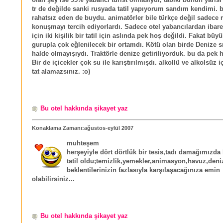
tr de değilde sanki rusyada tatil yapıyorum sandım kendimi. 
rahatsız eden de buydu. animatörler bile türkçe değil sadece 
konuşmayı tercih ediyorlardı. Sadece otel yabancılardan ibar
için iki kişilik bir tatil için aslında pek hoş değildi. Fakat büyü
gurupla çok eğlenilecek bir ortamdı. Kötü olan birde Denize sıf
halde olmayışıydı. Traktörle denize getiriliyorduk. bu da pek h
Bir de içicekler çok su ile karıştırılmışdı. alkollü ve alkolsüz 
tat alamazsınız. :o)
Bu otel hakkında şikayet yaz
Konaklama Zamanı:ağustos-eylül 2007
muhteşem
herşeyiyle dört dörtlük bir tesis,tadı damağımızda 
tatil oldu;temizlik,yemekler,animasyon,havuz,deni
beklentilerinizin fazlasıyla karşılaşacağınıza emin
olabilirsiniz...
Bu otel hakkında şikayet yaz