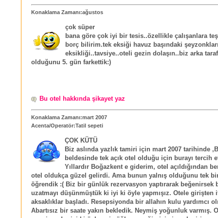
Konaklama Zamanı:ağustos
çok süper
bana göre çok iyi bir tesis..özellikle çalışanlara 
borç bilirim.tek eksiği havuz başındaki şeyzonklar
eksikliği..tavsiye..oteli gezin dolaşın..biz arka tar
olduğunu 5. gün farkettik:)
Bu otel hakkında şikayet yaz
Konaklama Zamanı:mart 2007
Acenta/Operatör:Tatil sepeti
ÇOK KÜTÜ
Biz aslında yazlık tamiri için mart 2007 tarihinde 
beldesinde tek açık otel olduğu için burayı tercih e
Yıllardır Boğazkent e giderim, otel açıldığından be
otel oldukça güzel gelirdi. Ama bunun yalnış olduğunu tek b
öğrendik :( Biz bir günlük rezervasyon yaptırarak beğenirsek b
uzatmayı düşünmüştük ki iyi ki öyle yapmışız. Otele girişten i
aksaklıklar başladı. Resepsiyonda bir allahın kulu yardımcı o
Abartısız bir saate yakın bekledik. Neymiş yoğunluk varmış. O