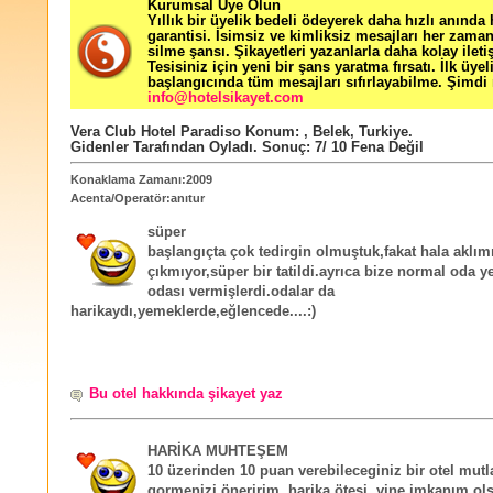
Kurumsal Üye Olun
Yıllık bir üyelik bedeli ödeyerek daha hızlı anında
garantisi. İsimsiz ve kimliksiz mesajları her zama
silme şansı. Şikayetleri yazanlarla daha kolay ileti
Tesisiniz için yeni bir şans yaratma fırsatı. İlk üyel
başlangıcında tüm mesajları sıfırlayabilme. Şimdi 
info@hotelsikayet.com
Vera Club Hotel Paradiso
Konum:
,
Belek
,
Turkiye
.
Gidenler Tarafından Oyladı
. Sonuç:
7
/
10
Fena Değil
Konaklama Zamanı:2009
Acenta/Operatör:anıtur
süper
başlangıçta çok tedirgin olmuştuk,fakat hala aklı
çıkmıyor,süper bir tatildi.ayrıca bize normal oda ye
odası vermişlerdi.odalar da
harikaydı,yemeklerde,eğlencede....:)
Bu otel hakkında şikayet yaz
HARİKA MUHTEŞEM
10 üzerinden 10 puan verebileceginiz bir otel mutl
gormenizi öneririm. harika ötesi. yine imkanım ol