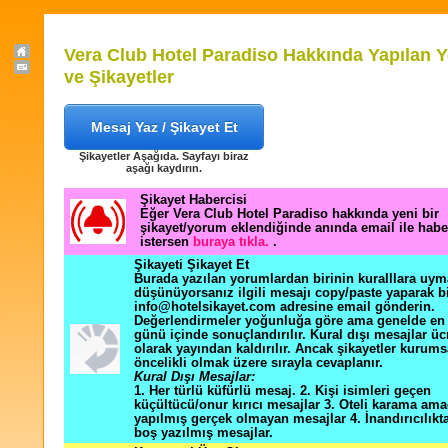
Vera Club Hotel Paradiso Hakkında Yapılan 
ve Şikayetler
Mesaj Yaz / Şikayet Et
Şikayetler Aşağıda. Sayfayı biraz
aşağı kaydırın.
Şikayet Habercisi
Eğer Vera Club Hotel Paradiso hakkında yeni bir
şikayet/yorum eklendiğinde anında email ile hab
istersen
buraya tıkla.
.
Şikayeti Şikayet Et
Burada yazılan yorumlardan birinin kuralllara uym
düşünüyorsanız ilgili mesajı copy/paste yaparak b
info@hotelsikayet.com adresine email gönderin.
Değerlendirmeler yoğunluğa göre ama genelde en f
günü içinde sonuçlandırılır. Kural dışı mesajlar üc
olarak yayından kaldırılır. Ancak şikayetler kurums
öncelikli olmak üzere sırayla cevaplanır.
Kural Dışı Mesajlar:
1. Her türlü küfürlü mesaj. 2. Kişi isimleri geçen
küçültücü/onur kırıcı mesajlar 3. Oteli karama ama
yapılmış gerçek olmayan mesajlar 4. İnandırıcılık
boş yazılmış mesajlar.