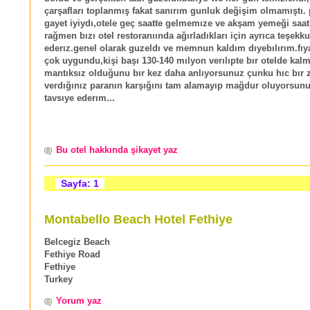
çarşafları toplanmış fakat sanırım gunluk değişim olmamıştı.
gayet iyiydı,otele geç saatte gelmemıze ve akşam yemeği saa
rağmen bızı otel restoranıında ağırladıkları için ayrıca teşekku
ederız.genel olarak guzeldı ve memnun kaldım dıyebılırım.fıya
çok uygundu,kişi başı 130-140 mılyon verılıpte bır otelde kal
mantıksız olduğunu bır kez daha anlıyorsunuz çunku hıc bır
verdığınız paranın karşığını tam alamayıp mağdur oluyorsunuz
tavsıye ederım...
Bu otel hakkında şikayet yaz
Sayfa: 1
Montabello Beach Hotel Fethiye
Belcegiz Beach
Fethiye Road
Fethiye
Turkey
Yorum yaz