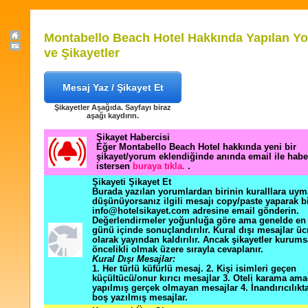
Montabello Beach Hotel Hakkında Yapılan Y
ve Şikayetler
Mesaj Yaz / Şikayet Et
Şikayetler Aşağıda. Sayfayı biraz
aşağı kaydırın.
Şikayet Habercisi
Eğer Montabello Beach Hotel hakkında yeni bir
şikayet/yorum eklendiğinde anında email ile hab
istersen
buraya tıkla.
.
Şikayeti Şikayet Et
Burada yazılan yorumlardan birinin kuralllara uym
düşünüyorsanız ilgili mesajı copy/paste yaparak b
info@hotelsikayet.com adresine email gönderin.
Değerlendirmeler yoğunluğa göre ama genelde en f
günü içinde sonuçlandırılır. Kural dışı mesajlar üc
olarak yayından kaldırılır. Ancak şikayetler kurums
öncelikli olmak üzere sırayla cevaplanır.
Kural Dışı Mesajlar:
1. Her türlü küfürlü mesaj. 2. Kişi isimleri geçen
küçültücü/onur kırıcı mesajlar 3. Oteli karama ama
yapılmış gerçek olmayan mesajlar 4. İnandırıcılık
boş yazılmış mesajlar.