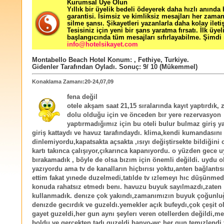
Kurumsal Üye Olun
Yıllık bir üyelik bedeli ödeyerek daha hızlı anında
garantisi. İsimsiz ve kimliksiz mesajları her zama
silme şansı. Şikayetleri yazanlarla daha kolay ileti
Tesisiniz için yeni bir şans yaratma fırsatı. İlk üyel
başlangıcında tüm mesajları sıfırlayabilme. Şimdi 
info@hotelsikayet.com
Montabello Beach Hotel
Konum:
,
Fethiye
,
Turkiye
.
Gidenler Tarafından Oyladı
. Sonuç:
9
/
10
(Mükemmel)
Konaklama Zamanı:20-24,07,09
fena değil
otele akşam saat 21,15 sıralarında kayıt yaptırdık, 
dolu olduğu için ve önceden bır yere rezervasyon
yaptırmadığımız için bu oteli bulur bulmaz giriş y
giriş kattaydı ve havuz tarafındaydı. klima,kendi kumandasını
dinlemiyordu,kapatsakta açsakta ,ısıyı değiştirsekte bildiğini
kartı takınca çalışıyor,çıkarınca kapanıyordu. o yüzden gece 
bırakamadık , böyle de olsa bızım için önemli değildi. uydu 
yazıyordu ama tv de kanalların hiçbırısı yoktu,anten bağlantıs
ettim fakat yınede duzelmedi,tatılde tv ızlemeyı hıc düşünmed
konuda rahatsız etmedı benı. havuzu buyuk sayılmazdı,zaten
kullanmadık. denıze çok yakındı,zamanımızın buyuk çoğunl
denızde gecırdık ve guzeldı.yemekler açık bufeydı,çok çeşit 
gayet guzeldi,her gun aynı şeylerı veren otellerden değildi,mez
boldu ve gerçekten tadı guzeldi.banyo-wc her gun temızlendi,