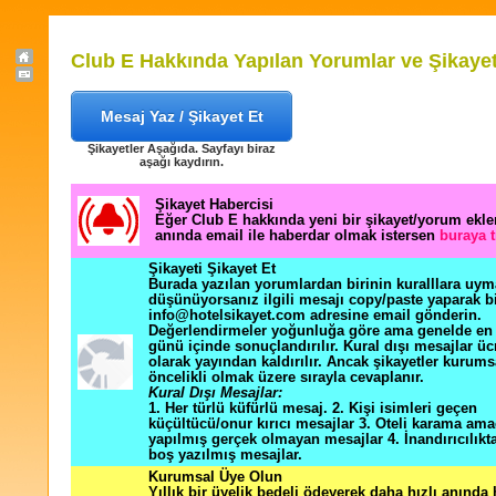
Club E Hakkında Yapılan Yorumlar ve Şikayet
Mesaj Yaz / Şikayet Et
Şikayetler Aşağıda. Sayfayı biraz
aşağı kaydırın.
Şikayet Habercisi
Eğer Club E hakkında yeni bir şikayet/yorum ekl
anında email ile haberdar olmak istersen
buraya t
Şikayeti Şikayet Et
Burada yazılan yorumlardan birinin kuralllara uym
düşünüyorsanız ilgili mesajı copy/paste yaparak b
info@hotelsikayet.com adresine email gönderin.
Değerlendirmeler yoğunluğa göre ama genelde en f
günü içinde sonuçlandırılır. Kural dışı mesajlar üc
olarak yayından kaldırılır. Ancak şikayetler kurums
öncelikli olmak üzere sırayla cevaplanır.
Kural Dışı Mesajlar:
1. Her türlü küfürlü mesaj. 2. Kişi isimleri geçen
küçültücü/onur kırıcı mesajlar 3. Oteli karama ama
yapılmış gerçek olmayan mesajlar 4. İnandırıcılık
boş yazılmış mesajlar.
Kurumsal Üye Olun
Yıllık bir üyelik bedeli ödeyerek daha hızlı anında