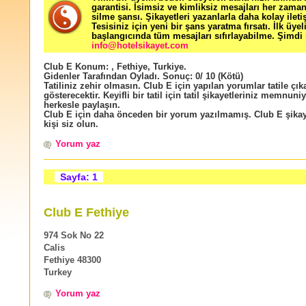
garantisi. İsimsiz ve kimliksiz mesajları her zama
silme şansı. Şikayetleri yazanlarla daha kolay ileti
Tesisiniz için yeni bir şans yaratma fırsatı. İlk üyel
başlangıcında tüm mesajları sıfırlayabilme. Şimdi 
info@hotelsikayet.com
Club E
Konum:
,
Fethiye
,
Turkiye
.
Gidenler Tarafından Oyladı
. Sonuç:
0
/
10
(Kötü)
Tatiliniz zehir olmasın. Club E için yapılan yorumlar tatile çık
gösterecektir. Keyifli bir tatil için tatil şikayetleriniz memnuniy
herkesle paylaşın.
Club E için daha önceden bir yorum yazılmamış. Club E şikay
kişi siz olun.
Yorum yaz
Sayfa: 1
Club E Fethiye
974 Sok No 22
Calis
Fethiye 48300
Turkey
Yorum yaz