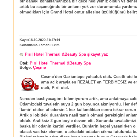
bir dahaki konaklamanızda bir gece hediyemiz olsun vs deneb
arttık bu seçeneğinde bir anlamı yok zor durumumda yardımc
olmadıkları için Grand Hotel ontur ailesine üzüldüğümü belir
Kayıt:18.10.2020 21:47:44
Konaklama Zamanı:Ekim
Pırıl Hotel Thermal &Beauty Spa şikayet yaz
Otel:
Pırıl Hotel Thermal &Beauty Spa
Bölge:
Çeşme
Cesme´den Gaziantepe yolculuk ettik. Cesitli otelle
ama acik arayla en REZALET en TERBIYESIZ ve e
oteli, Piril otel.
Nereden basliyacagimi bilemiyorum artik, ama anlatmaya cal
Odamizdaki tuvaletin suyu 2 gun boyunca akmiyordu. Her de
´tamir´ ettiler, af edersin 1 kez kullandiktan sonra tekrar sorun
Artik o lobideki duranlara nasil tamir olmasi gerektigini anla
olduk. Araliksiz 2 gun boyle devam etti. Sonunda tuvalatimizi
baska bir odanin kartini verdiler. Bunlarin hepsi yasanirken
olacak vasifsiz eleman, o arkadaki odadan cikma lutufunda b