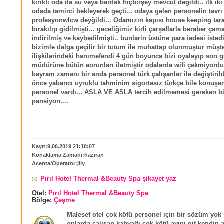
kırıktı oda da su veya bardak hiçbirşey mevcut değildi.. ilk i
odada tamirci bekleyerek geçti... odaya gelen personelin tavrı
profesyonwlcw deyğildi... Odamızın kapısı house keeping tara
bırakılıp gidilmişti... geceliğimiz kirli çarşaflarla beraber ça
indirilmiş ve kaybedilmişti.. bunlarin üstüne para iadesi iste
bizimle dalga geçilir bir tutum ile muhattap olunmuştur müşte
ilişkilerindeki hanımefendi 4 gün boyunca bizi oyalayıp son 
müdürüne bütün aorunları iletmiştir odalarda wifi çekmiyordu.
bayram zamanı bir anda peraonel türk çalışanlar ile değiştiril
önce yabancı uyruklu tahminim sigortasız türkçe bile konuş
personel vardı... ASLA VE ASLA tercih edilmemesi gereken bir
pansiyon....
Kayıt:9.06.2019 21:10:07
Konaklama Zamanı:haziran
Acenta/Operatör:jlly
Pırıl Hotel Thermal &Beauty Spa şikayet yaz
Otel:
Pırıl Hotel Thermal &Beauty Spa
Bölge:
Çeşme
Malesef otel çok kötü personel için bir sözüm yok 