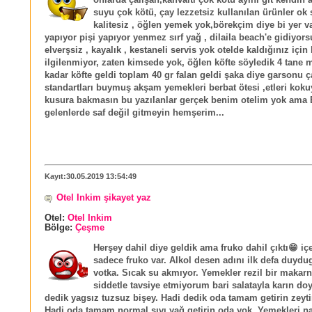
onlarda çalışan,kahvaltı çok kötü ayını git kendin 
suyu çok kötü, çay lezzetsiz kullanılan ürünler ok 
kalitesiz , öğlen yemek yok,börekçim diye bi yer 
yapıyor pişi yapıyor yenmez sırf yağ , dilaila beach'e gidiyor
elverşsiz , kayalık , kestaneli servis yok otelde kaldığınız için
ilgilenmiyor, zaten kimsede yok, öğlen köfte söyledik 4 tane
kadar köfte geldi toplam 40 gr falan geldi şaka diye garsonu 
standartları buymuş akşam yemekleri berbat ötesi ,etleri koku
kusura bakmasın bu yazılanlar gerçek benim otelim yok ama B
gelenlerde saf değil gitmeyin hemşerim...
Kayıt:30.05.2019 13:54:49
Otel Inkim şikayet yaz
Otel:
Otel Inkim
Bölge:
Çeşme
Herşey dahil diye geldik ama fruko dahil çıktı😁 iç
sadece fruko var. Alkol desen adını ilk defa duyd
votka. Sıcak su akmıyor. Yemekler rezil bir makarn
siddetle tavsiye etmiyorum bari salatayla karın do
dedik yagsız tuzsuz bişey. Hadi dedik oda tamam getirin zeyti
Hadi oda tamam normal sıvı yağ getirin oda yok. Yemekleri na