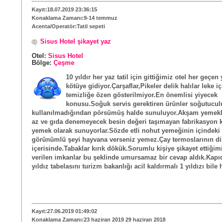
Kayıt:18.07.2019 23:36:15
Konaklama Zamanı:9-14 temmuz
Acenta/Operatör:Tatil sepeti
Sisus Hotel şikayet yaz
Otel:
Sisus Hotel
Bölge:
Çeşme
10 yıldır her yaz tatil için gittiğimiz otel her geçen
kötüye gidiyor.Çarşaflar,Pikeler delik halılar leke i
temizliğe özen gösterilmiyor.En önemlisi yiyecek
konusu.Soğuk servis gerektiren ürünler soğutucul
kullanılmadığından pörsümüş halde sunuluyor.Akşam yemekle
az ve gıda denemeyecek besin değeri taşımayan fabrikasyon k
yemek olarak sunuyorlar.Sözde etli nohut yemeğinin içindeki 
görünümlü şeyi hayvana verseniz yemez.Çay termoslarının di
içerisinde.Tabaklar kırık dökük.Sorumlu kişiye şikayet ettiğim
verilen imkanlar bu şeklinde umursamaz bir cevap aldık.Kapıd
yıldız tabelasını turizm bakanlığı acil kaldırmalı 1 yıldızı bile
Kayıt:27.06.2019 01:49:02
Konaklama Zamanı:23 haziran 2019 29 haziran 2018