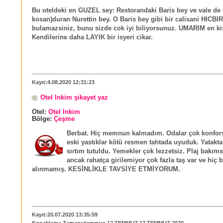
Bu oteldeki en GUZEL sey: Restorandaki Baris bey ve vale de 
kosan)duran Nurettin bey. O Baris bey gibi bir calisani HIC
bulamazsiniz, bunu sizde cok iyi biliyorsunuz. UMARIM en k
Kendilerine daha LAYIK bir isyeri cikar.
Kayıt:4.08.2020 12:31:23
Otel Inkim şikayet yaz
Otel:
Otel Inkim
Bölge:
Çeşme
Berbat. Hiç memnun kalmadım. Odalar çok konfors
eski yastıklar kötü resmen tahtada uyuduk. Yatakta
sırtım tutuldu. Yemekler çok lezzetsiz. Plaj bakıms
ancak rahatça girilemiyor çok fazla taş var ve hiç 
alınmamış. KESİNLİKLE TAVSİYE ETMİYORUM.
Kayıt:20.07.2020 13:35:59
Konaklama Zamanı:temmuz 12 TEMMUZ 17 TEMMUZ 2020