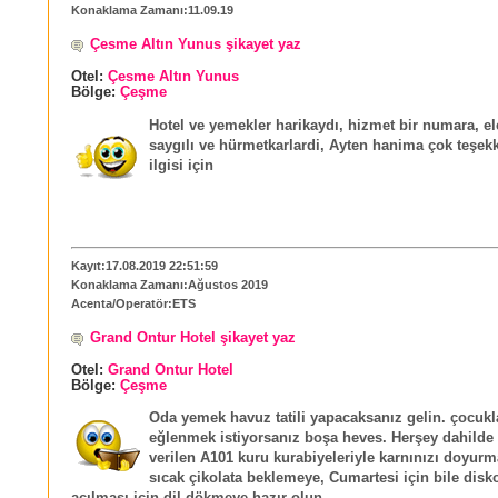
Konaklama Zamanı:11.09.19
Çesme Altın Yunus şikayet yaz
Otel:
Çesme Altın Yunus
Bölge:
Çeşme
Hotel ve yemekler harikaydı, hizmet bir numara, e
saygılı ve hürmetkarlardi, Ayten hanima çok teşek
ilgisi için
Kayıt:17.08.2019 22:51:59
Konaklama Zamanı:Ağustos 2019
Acenta/Operatör:ETS
Grand Ontur Hotel şikayet yaz
Otel:
Grand Ontur Hotel
Bölge:
Çeşme
Oda yemek havuz tatili yapacaksanız gelin. çocukla
eğlenmek istiyorsanız boşa heves. Herşey dahilde
verilen A101 kuru kurabiyeleriyle karnınızı doyurm
sıcak çikolata beklemeye, Cumartesi için bile dis