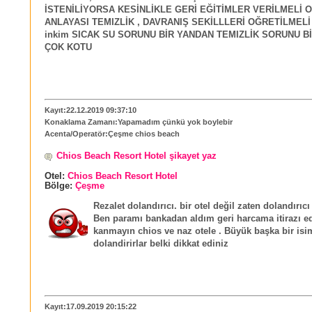
İSTENİLİYORSA KESİNLİKLE GERİ EĞİTİMLER VERİLMELİ O
ANLAYASI TEMIZLİK , DAVRANIŞ SEKİLLLERİ OĞRETİLMELİ
inkim SICAK SU SORUNU BİR YANDAN TEMIZLİK SORUNU B
ÇOK KOTU
Kayıt:22.12.2019 09:37:10
Konaklama Zamanı:Yapamadım çünkü yok boylebir
Acenta/Operatör:Çeşme chios beach
Chios Beach Resort Hotel şikayet yaz
Otel:
Chios Beach Resort Hotel
Bölge:
Çeşme
Rezalet dolandırıcı. bir otel değil zaten dolandırıcı
Ben paramı bankadan aldım geri harcama itirazı e
kanmayın chios ve naz otele . Büyük başka bir isim
dolandirirlar belki dikkat ediniz
Kayıt:17.09.2019 20:15:22