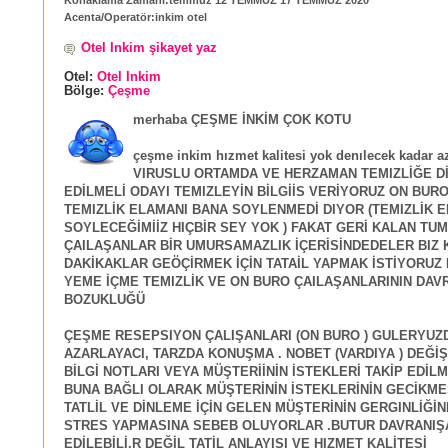
Acenta/Operatör:inkim otel
Otel Inkim şikayet yaz
Otel:
Otel Inkim
Bölge:
Çeşme
merhaba ÇEŞME İNKİM ÇOK KOTU
çeşme inkim hızmet kalitesi yok denılecek kadar a
VIRUSLU ORTAMDA VE HERZAMAN TEMIZLİĞE D
EDİLMELİ ODAYI TEMIZLEYİN BİLGİİS VERİYORUZ ON BUR
TEMIZLİK ELAMANI BANA SOYLENMEDİ DIYOR (TEMIZLİK 
SOYLECEĞİMİİZ HIÇBİR SEY YOK ) FAKAT GERİ KALAN TUM
ÇAILAŞANLAR BİR UMURSAMAZLIK İÇERİSİNDEDELER BIZ K
DAKİKAKLAR GEÖÇİRMEK İÇİN TATAİL YAPMAK İSTİYORUZ
YEME İÇME TEMIZLİK VE ON BURO ÇAILAŞANLARININ DAV
BOZUKLUĞÜ
ÇEŞME RESEPSIYON ÇALIŞANLARI (ON BURO ) GULERYUZ
AZARLAYACI, TARZDA KONUŞMA . NOBET (VARDIYA ) DEĞİ
BİLGİ NOTLARI VEYA MÜŞTERİİNİN İSTEKLERİ TAKİP EDİL
BUNA BAĞLI OLARAK MÜŞTERİNİN İSTEKLERİNİN GECİKME
TATLİL VE DİNLEME İÇİN GELEN MÜŞTERİNİN GERGINLİĞİN
STRES YAPMASINA SEBEB OLUYORLAR .BUTUR DAVRANIŞ
EDİLEBİLİ,R DEĞİL TATİL ANLAYIŞI VE HIZMET KALİTESİ