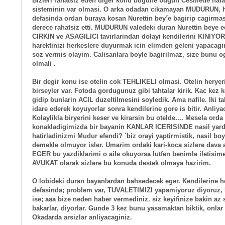
Bizleri rahatsiz eden diger konu bugune bugun Cesmede hala
sisteminin var olmasi. O arka odadan cikamayan MUDURUN, 
defasinda ordan buraya kosan Nurettin bey´e bagirip cagirmas
derece rahatsiz etti. MUDURUN valedeki duran Nurettin beye e
CIRKIN ve ASAGILICI tavirlarindan dolayi kendilerini KINIYO
harektinizi herkeslere duyurmak icin elimden geleni yapacag
soz vermis olayim. Calisanlara boyle bagirilmaz, size bunu og
olmali .
Bir degir konu ise otelin cok TEHLIKELI olmasi. Otelin heryer
birseyler var. Fotoda gordugunuz gibi tahtalar kirik. Kac kez 
gidip bunlarin ACIL duzeltilmesini soyledik. Ama nafile. Iki ta
idare ederek koyuyorlar sonra kendilerine gore is bitir. Anliya
Kolaylikla biryerini keser ve kirarsin bu otelde.... Mesela orda
konakladigimizda bir bayanin KANLAR ICERISINDE nasil yardi
hatirladinizmi Mudur efendi? ´biz orayi yaptirmistik, nasil boy
demekle olmuyor isler. Umarim ordaki kari-koca sizlere dava a
EGER bu yazdiklarimi o aile okuyorsa lutfen benimle iletisime
AVUKAT olarak sizlere bu konuda destek olmaya hazirim.
O lobideki duran bayanlardan bahsedecek eger. Kendilerine h
defasinda; problem var, TUVALETIMIZI yapamiyoruz diyoruz, 
ise; aaa bize neden haber vermediniz. siz keyifinize bakin az
bakarlar, diyorlar. Gunde 3 kez bunu yasamaktan biktik, onlar
Okadarda arsizlar anliyacaginiz.