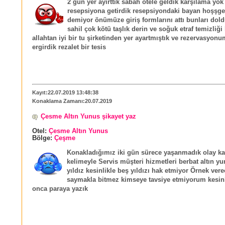
2 gün yer ayırttık sabah otele geldik karşılama yok 
resepsiyona getirdik resepsiyondaki bayan hoşşgel
demiyor önümüze giriş formlarını attı bunları dol
sahil çok kötü taşlık derin ve soğuk etraf temizliği
allahtan iyi bir tu şirketinden yer ayartmıştık ve rezervasyonu
ergirdik rezalet bir tesis
Kayıt:22.07.2019 13:48:38
Konaklama Zamanı:20.07.2019
Çesme Altın Yunus şikayet yaz
Otel:
Çesme Altın Yunus
Bölge:
Çeşme
Konakladığımız iki gün sürece yaşanmadık olay ka
kelimeyle Servis müşteri hizmetleri berbat altın y
yıldız kesinlikle beş yıldızı hak etmiyor Örnek ver
saymakla bitmez kimseye tavsiye etmiyorum kesinl
onca paraya yazık