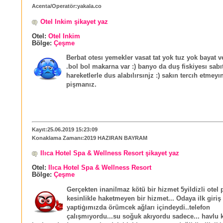
Acenta/Operatör:yakala.co
Otel Inkim şikayet yaz
Otel:
Otel Inkim
Bölge:
Çeşme
Berbat otesı yemekler vasat tat yok tuz yok bayat v
.bol bol makarna var :) banyo da duş fiskiyesı sabı
hareketlerle dus alabılırsınjz :) sakın tercıh etmeyı
pişmanız.
Kayıt:25.06.2019 15:23:09
Konaklama Zamanı:2019 HAZIRAN BAYRAM
Ilıca Hotel Spa & Wellness Resort şikayet yaz
Otel:
Ilıca Hotel Spa & Wellness Resort
Bölge:
Çeşme
Gerçekten inanilmaz kötü bir hizmet 5yildizli otel 
kesinlikle haketmeyen bir hizmet... Odaya ilk giriş
yaptiģımızda örümcek ağları içindeydi..telefon
çalışmıyordu...su soğuk akıyordu sadece... havlu 