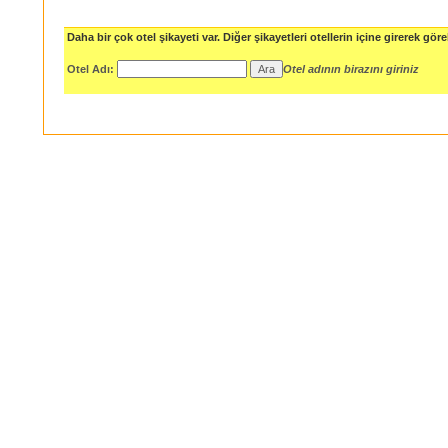
Daha bir çok otel şikayeti var. Diğer şikayetleri otellerin içine girerek göreb
Otel Adı:
Otel adının birazını giriniz