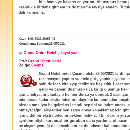
bile hamsiye hakaret ediyorum. Altınyunus batmış
kesinlikle birdaha gitmem ve dostlarıma tavsiye etmem. Tutul
dalı kalmamış.
Kayıt:1.06.2021 20:55:42
Konaklama Zamanı:29/05/2021
Grand Ontur Hotel şikayet yaz
Otel:
Grand Ontur Hotel
Bölge:
Çeşme
Grand Hotel ontur Çeşme otele 29/05/2021 tarihi iç
rezervasyon yaptım ve otele giriş yaptık eşyaları 
sahilde loca kiralayıp tatilimize başladık 1 saat so
geldi ve babam düşmüş kalça kırığı oluşmuş hek
için ameliyatını planlayıp hemen Bursa ya döndük 2 saat için 
oda parası kadar ekstra ödedim odayı hiç kullanmadan boşaltt
bizden ameliyat belgeleri vs istendi hepsini yolladım ancak i
olmayacağını söylediler ben zaten oraya konaklamak için gitti
için ciddi bir ekstra ödedim beklenmedik acil bir durum yüz
ayrıldım böyle kurumsal bir gurubun daha yardımcı olmasını
ne akşam yemeği ne kahvaltısını ne de odasını kullanmadım 