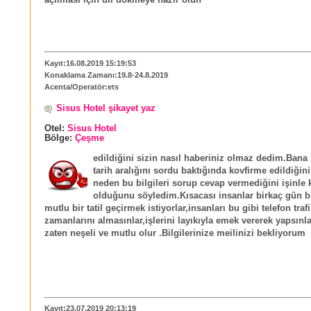
açılması için dil dökmeye hazır olun
Kayıt:16.08.2019 15:19:53
Konaklama Zamanı:19.8-24.8.2019
Acenta/Operatör:ets
Sisus Hotel şikayet yaz
Otel:
Sisus Hotel
Bölge:
Çeşme
edildiğini sizin nasıl haberiniz olmaz dedim.Bana
tarih aralığını sordu baktığında kovfirme edildiğin
neden bu bilgileri sorup cevap vermediğini işinle k
olduğunu söyledim.Kısacası insanlar birkaç gün bi
mutlu bir tatil geçirmek istiyorlar,insanları bu gibi telefon trafi
zamanlarını almasınlar,işlerini layıkıyla emek vererek yapsınl
zaten neşeli ve mutlu olur .Bilgilerinize meilinizi bekliyorum
Kayıt:23.07.2019 20:13:19