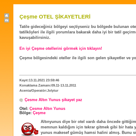
Çeşme OTEL ŞİKAYETLERİ
Tatile gideceğiniz bölgeyi seçtiyseniz bu bölgede bulunan ote
tatilköyleri ile ilgili yorumlara bakarak daha iyi bir tatil geçir
kavuşabilirsiniz.
En iyi Çeşme otellerini görmek için tıklayın!
Çeşme bölgesindeki oteller ile ilgili son gelen şikayetler ve y
Kayıt:13.11.2021 23:59:46
Konaklama Zamanı:09.11-13.11.2011
Acenta/Operatör:Jolytur
Çesme Altın Yunus şikayet yaz
Otel:
Çesme Altın Yunus
Bölge:
Çeşme
Altınyunus diye bir otel vardı daha öncede gittiği
memnun kaldığım için tekrar gitmek gibi bir hata y
yunus makesef gümüş hamsi halini almış. Bunu s