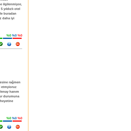
se ilgilenmiyor,
 yıldızlı otel
bile buradan
z daha iyi
%0
%0
%0
mesine rağmen
l etmyioruz
selenay hanım
ğdur durumuna
 heyetine
%0
%0
%0