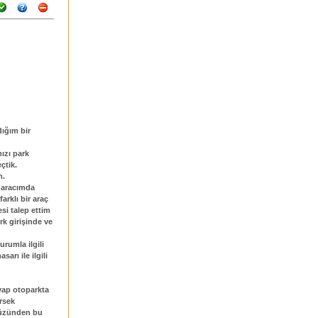
ığım bir
ızı park
çtik.
m.
e aracımda
arklı bir araç
si talep ettim
k girişinde ve
rumla ilgili
arı ile ilgili
vap otoparkta
irsek
yüzünden bu