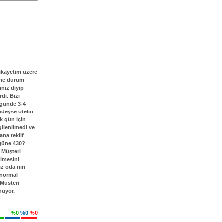
Şikayetim üzere
yine durum
nız diyip
dı. Bizi
 günde 3-4
edeyse otelin
k gün için
gilenilmedi ve
ana teklif
üğüne 430?
e Müşteri
elmesini
ız oda nın
 normal
 Müsteri
nuyor.
%0
%0
%0