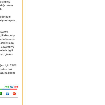
esinlikle
ndığı ortam
ı.
bir ilgisi
siyon kaptık.
nsancıl
gili davranıp
ğımda bana şu
cak işte, bu
 yaşandı ve
arla ilgili
dı ve çözüm
ğım için 7.500
 tutarı hak
 bugüne kadar
%0
%0
%0