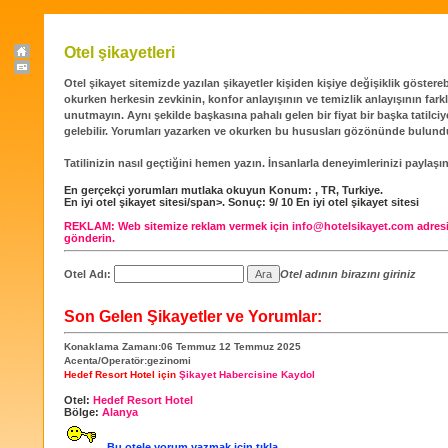
Otel şikayetleri
Otel şikayet sitemizde yazılan şikayetler kişiden kişiye değişiklik gösterebi
okurken herkesin zevkinin, konfor anlayışının ve temizlik anlayışının far
unutmayın. Aynı şekilde başkasına pahalı gelen bir fiyat bir başka tatilci
gelebilir. Yorumları yazarken ve okurken bu hususları gözönünde bulund
Tatilinizin nasıl geçtiğini hemen yazın. İnsanlarla deneyimlerinizi paylaşın
En gerçekçi yorumları mutlaka okuyun
Konum:
,
TR
,
Turkiye
.
En iyi otel şikayet sitesi/span>. Sonuç:
9
/
10
En iyi otel şikayet sitesi
REKLAM:
Web sitemize reklam vermek için
info@hotelsikayet.com
adresi
gönderin.
Otel Adı:
Otel adının birazını giriniz
Son Gelen Şikayetler ve Yorumlar:
Konaklama Zamanı:06 Temmuz 12 Temmuz 2025
Acenta/Operatör:gezinomi
Hedef Resort Hotel için
Şikayet Habercisine Kaydol
Otel:
Hedef Resort Hotel
Bölge:
Alanya
Bu otele yorum yazmak için tıkla