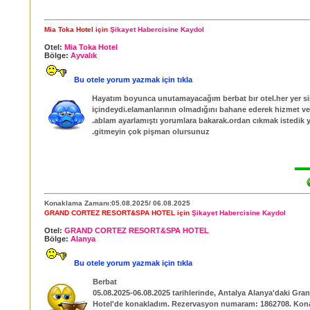
Mia Toka Hotel için
Şikayet Habercisine Kaydol
Otel:
Mia Toka Hotel
Bölge:
Ayvalık
Bu otele yorum yazmak için tıkla
Hayatım boyunca unutamayacağım berbat bır otel.her yer sin
içindeydi.elamanlarının olmadığını bahane ederek hizmet ve
.ablam ayarlamıştı yorumlara bakarak.ordan cıkmak istedik 
.gitmeyin çok pişman olursunuz
Konaklama Zamanı:05.08.2025/ 06.08.2025
GRAND CORTEZ RESORT&SPA HOTEL için
Şikayet Habercisine Kaydol
Otel:
GRAND CORTEZ RESORT&SPA HOTEL
Bölge:
Alanya
Bu otele yorum yazmak için tıkla
Berbat
05.08.2025-06.08.2025 tarihlerinde, Antalya Alanya'daki Gra
Hotel'de konakladım. Rezervasyon numaram: 1862708. Ko