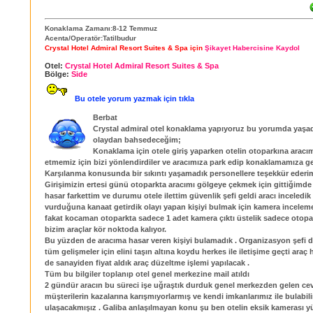
Konaklama Zamanı:8-12 Temmuz
Acenta/Operatör:Tatilbudur
Crystal Hotel Admiral Resort Suites & Spa için
Şikayet Habercisine Kaydol
Otel:
Crystal Hotel Admiral Resort Suites & Spa
Bölge:
Side
Bu otele yorum yazmak için tıkla
Berbat
Crystal admiral otel konaklama yapıyoruz bu yorumda yaşad
olaydan bahsedeceğim;
Konaklama için otele giriş yaparken otelin otoparkına aracım
etmemiz için bizi yönlendirdiler ve aracımıza park edip konaklamamıza ge
Karşılanma konusunda bir sıkıntı yaşamadık personellere teşekkür ederi
Girişimizin ertesi günü otoparkta aracımı gölgeye çekmek için gittiğimd
hasar farkettim ve durumu otele ilettim güvenlik şefi geldi aracı inceledik f
vurduğuna kanaat getirdik olayı yapan kişiyi bulmak için kamera inceleme
fakat kocaman otoparkta sadece 1 adet kamera çıktı üstelik sadece otopar
bizim araçlar kör noktoda kalıyor.
Bu yüzden de aracıma hasar veren kişiyi bulamadık . Organizasyon şefi du
tüm gelişmeler için elini taşın altına koydu herkes ile iletişime geçti araç has
de sanayiden fiyat aldık araç düzeltme işlemi yapılacak .
Tüm bu bilgiler toplanıp otel genel merkezine mail atıldı
2 gündür aracın bu süreci işe uğraştık durduk genel merkezden gelen ce
müşterilerin kazalarına karışmıyorlarmış ve kendi imkanlarımız ile bulabil
ulaşacakmışız . Galiba anlaşılmayan konu şu ben otelin eksik kamerası 