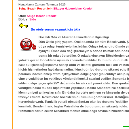
Konaklama Zamanı:Temmuz 2025
Selge Beach Resort için
Şikayet Habercisine Kaydol
Otel:
Selge Beach Resort
Bölge:
Side
Bu otele yorum yazmak için tıkla
Böcekli Oda ve Müsteri Hizmetlerinin Ilgisizligi
Dün Otele giriş yaptım. Otel odamda bir süre Böcek vardı. 
güya odayı temizleyip ilaçladılar. Odaya tekrar girdiğimde 
aynıydı. Önce oda değiştiremeyiz o odada kalmak zorundası
sonra bir oda gösterdiler. O odada yine aynı Böceklerden var
yatakta gezen Böceklerle uyumak zorunda bıraktılar. Bütün bu durum ilk
saat bu işlerle uğraşmama sebep oldu ve ilk otel günümü rezil etti ve ner
hiçbir hizmetinden faydalanamadim. İkinci gün bu durumu şikayet edip il
paramın iadesini talep ettim. Şikayetimle dalge geçer gibi ciddiye alınıp il
yine o yetkiliden bu yetkileye yönlendirilerek 2 saatimi yediler. Sonunda b
edilen dalga geçer gibi 25? değerinde bir ala cart yemek oldu. Ben günl
verdigim halde muadil hiçbir teklif yapılmadı. Kalite Standardı ve özellikl
Memnuniyeti anlayışları sıfır. Bir daha bu otele gelmem ve kimsenin de g
tavsiye etmem. Resimlerde böceklerin durumunu görebilirsiniz. Kaldığım
heryerinde vardı. Temizlik yeterli olmadığından olan bu durumu Yetkililer
karsiladi. Benden hariç başka Maisafirler de bu durumdan şikayetçi oldu.
Hizmetleri sorun ceken Misafirleri menun etme degil savma hizmetleri su