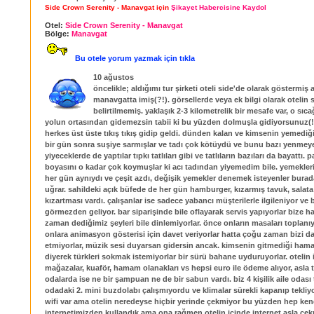
Side Crown Serenity - Manavgat için
Şikayet Habercisine Kaydol
Otel:
Side Crown Serenity - Manavgat
Bölge:
Manavgat
Bu otele yorum yazmak için tıkla
10 ağustos
öncelikle; aldığımı tur şirketi oteli side'de olarak göstermiş 
manavgatta imiş(?!). görsellerde veya ek bilgi olarak otelin s
belirtilmemiş. yaklaşık 2-3 kilometrelik bir mesafe var, o sıc
yolun ortasından gidemezsin tabii ki bu yüzden dolmuşla gidiyorsunuz(!)
herkes üst üste tıkış tıkış gidip geldi. dünden kalan ve kimsenin yemediğ
bir gün sonra suşiye sarmışlar ve tadı çok kötüydü ve bunu bazı yenmey
yiyeceklerde de yaptılar tıpkı tatlıları gibi ve tatlıların bazıları da bayattı.
boyasını o kadar çok koymuşlar ki acı tadından yiyemedim bile. yemekler
her gün aynıydı ve çeşit azdı, değişik yemekler denemek isteyenler bura
uğrar. sahildeki açık büfede de her gün hamburger, kızarmış tavuk, salata
kızartması vardı. çalışanlar ise sadece yabancı müşterilerle ilgileniyor ve b
görmezden geliyor. bar siparişinde bile oflayarak servis yapıyorlar bize h
zaman dediğimiz şeyleri bile dinlemiyorlar. önce onların masaları toplanı
onlara animasyon gösterisi için davet veriyorlar hatta çoğu zaman bizi da
etmiyorlar, müzik sesi duyarsan gidersin ancak. kimsenin gitmediği ham
diyerek türkleri sokmak istemiyorlar bir sürü bahane uyduruyorlar. otelin 
mağazalar, kuaför, hamam olanakları vs hepsi euro ile ödeme alıyor, asla tü
odalarda ise ne bir şampuan ne de bir sabun vardı. biz 4 kişilik aile odası
odadaki 2. mini buzdolabı çalışmıyordu ve klimalar sürekli kapanıp tekliy
wifi var ama otelin neredeyse hiçbir yerinde çekmiyor bu yüzden hep ken
internetimizden kullandık ama ona rağmen otelin içinde internet asla çe