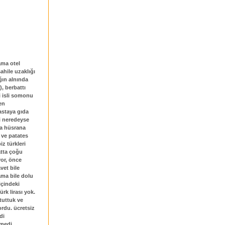
ama otel
ahile uzaklığı
ağın alnında
, berbattı
i isli somonu
en
 pastaya gıda
i neredeyse
da hüsrana
 ve patates
iz türkleri
atta çoğu
yor, önce
vet bile
ama bile dolu
içindeki
rk lirası yok.
 tuttuk ve
ordu. ücretsiz
di
kmedi.