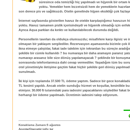
süresince oda temizliği hiç yapılmadı ve hijyenik bir ortam k
yoktu. Yemekler hem lezzetsizdi hem de yemeklerin hazırla
son derece pis ve sağlıksızdı. Otelin genelinde hijyen eksikliği çok fazlayd
İnternet sayfasında gösterilen havuz ile otelde karşılaştığımız havuzun hiç
yoktu. Havuz tamamen pislik içerisindeydi ve hijyenik olmadığı için enfek
Ayrıca Aqua parkları da kırıktı ve kullanılabilecek durumda değildi.
Personellerin tavırları da oldukça olumsuzdu; misafirlere karşı ilgisiz ve i
olmayan bir yaklaşım sergilediler. Rezervasyon aşamasında bizimle çok il
ikna etmeye çalıştılar, fakat iade talebim için tekrardan bu süreçte aradı
şekilde bir cümle kullanıldı ? bu numaraya bir daha aramayın paranız yata
numarayı arasanız bile size dönüş yapılamayacak ? şeklinde bir konuşma
sonrasında telefonlarımıza dahi cevap vermediler. Yaşadığım tüm bu sorunl
otel yönetimiyle iletişime geçtim fakat hiçbir şekilde geri dönüş yapılma
sunulmadı.
İki kişi için toplamda 37.500 TL ödeme yaptım. Sadece bir gece konakladı
TL kesinti yapıldı. Ancak otelin sunduğu hizmet ve koşullar, kesinlikle bu
etmiyor. 30.000 ₺ tutarındaki para iadesini yapacaklarını söylediler fakat
herhangi bir ödeme yapılmadı. Ücretimin iadesini talep ediyorum.
Konaklama Zamanı:5 ağustos
Acenta/Operatör:jolly tur