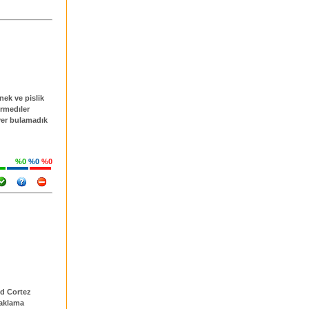
ek ve pislik
rmedıler
yer bulamadık
%0
%0
%0
nd Cortez
naklama