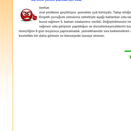
berbat
otel pislikten geçilmiyor. yemekler çok kötüydü. Talep ettiğ
Engelli çocuğum olmasına sebebiyle aşağı katlardan oda tal
buna rağmen 5. kattan odalarımız verildi. Değiştirilmesini 
rağmen oda girişinin yapıldığını ve düzeltemeyeceklerini bey
temizliğini 6 gün boyunca yaptıramadık. yemekhanede sıra beklemekten 
kesinlikle bir daha gitmem ve kimseyede tavsiye etmem.