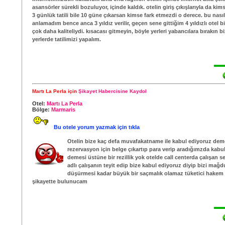
asansörler sürekli bozuluyor, içinde kaldık. otelin giriş çıkışlarıyla da kim
3 günlük tatili bile 10 güne çıkarsan kimse fark etmezdi o derece. bu nasıl 5
anlamadım bence anca 3 yıldız verilir, geçen sene gittiğim 4 yıldızlı otel 
çok daha kaliteliydi. kısacası gitmeyin, böyle yerleri yabancılara bırakın bi
yerlerde tatilimizi yapalım.
Martı La Perla için
Şikayet Habercisine Kaydol
Otel:
Martı La Perla
Bölge:
Marmaris
Bu otele yorum yazmak için tıkla
Otelin bize kaç defa muvafakatname ile kabul ediyoruz de
rezervasyon için belge çıkartıp para verip aradığımzda kabu
demesi üstüne bir rezillik yok otelde call centerda çalışan 
adlı çalışanın teyit edip bize kabul ediyoruz diyip bizi ma
düşürmesi kadar büyük bir saçmalık olamaz tüketici hakem
şikayette bulunucam