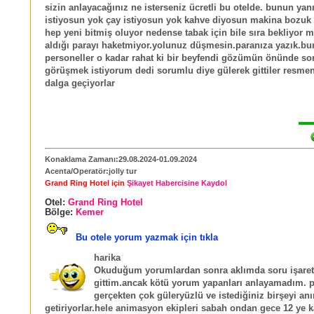
sizin anlayacağınız ne isterseniz ücretli bu otelde. bunun yan
istiyosun yok çay istiyosun yok kahve diyosun makina bozu
hep yeni bitmiş oluyor nedense tabak için bile sıra bekliyor mi
aldığı parayı haketmiyor.yolunuz düşmesin.paranıza yazık.b
personeller o kadar rahat ki bir beyfendi gözümün önünde s
görüşmek istiyorum dedi sorumlu diye gülerek gittiler resmen
dalga geçiyorlar
Konaklama Zamanı:29.08.2024-01.09.2024
Acenta/Operatör:jolly tur
Grand Ring Hotel için
Şikayet Habercisine Kaydol
Otel:
Grand Ring Hotel
Bölge:
Kemer
Bu otele yorum yazmak için tıkla
harika
Okuduğum yorumlardan sonra aklımda soru işaretl
gittim.ancak kötü yorum yapanları anlayamadım. 
gerçekten çok güleryüzlü ve istediğiniz birşeyi an
getiriyorlar.hele animasyon ekipleri sabah ondan gece 12 ye 