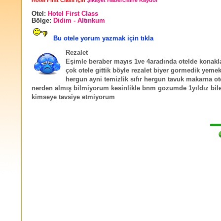
Hotel First Class için
Şikayet Habercisine Kaydol
Otel:
Hotel First Class
Bölge:
Didim - Altınkum
Bu otele yorum yazmak için tıkla
Rezalet
Eşimle beraber mayıs 1ve 4aradında otelde konaklad
çok otele gittik böyle rezalet biyer gormedik yemek
hergun ayni temizlik sıfır hergun tavuk makarna ote
nerden almış bilmiyorum kesinlikle bnm gozumde 1yıldız bil
kimseye tavsiye etmiyorum