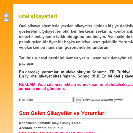
Otel şikayetleri
Otel şikayet sitemizde yazılan şikayetler kişiden kişiye değişik
gösterebilir. Şikayetleri okurken herkesin zevkinin, konfor anl
temizlik anlayışının farklı olduğunu unutmayın. Aynı şekilde 
pahalı gelen bir fiyat bir başka tatilciye ucuz gelebilir. Yorum
ve okurken bu hususları gözönünde bulundurun.
Tatilinizin nasıl geçtiğini hemen yazın. İnsanlarla deneyimleri
paylaşın.
En gerçekçi yorumları mutlaka okuyun
Konum:
,
TR
,
Turkiye
.
En iyi otel şikayet sitesi/span>. Sonuç:
9
/
10
En iyi otel şikaye
REKLAM:
Web sitemize reklam vermek için
info@hotelsikaye
adresine email gönderin.
Otel Adı:
Otel adının birazını giriniz
Son Gelen Şikayetler ve Yorumlar:
Konaklama Zamanı:1mayıs 4mayıs arasi
Acenta/Operatör:Tatil budur