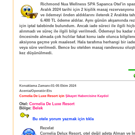
Richmond Nua Wellness SPA Sapanca Otel'in spa
Aralık 2024 tarihi için 2 kişilik masaj rezervasyon
ve ödemeyi önden aldıklarını ileterek 2 Aralıkta tahs
6.400 TL ödeme aldılar. Aynı günün akşamında re
için iptal talebinde bulundum. Ancak iade süreci ile ilgili hiçb
alınmadı ve süreç ile ilgili bilgi verilmedi. Ödemeyi bu kadar 
öncesinde almada çok hızlılar fakat konu iade olunca bilgile
aksiyona geçme yok maalesef. Hala tarafıma herhangi bir iad
veya süre verilmedi. Bence bu otelden masaj randevusu oluşt
kez düşünülmedi.
Konaklama Zamanı:01-05 Ekim 2024
Acenta/Operatör:Ets
Cornelia De Luxe Resort için
Şikayet Habercisine Kaydol
Otel:
Cornelia De Luxe Resort
Bölge:
Belek
Bu otele yorum yazmak için tıkla
Rezelat
Cornelia Delux Resort, otel değil adeta Alman ve İn