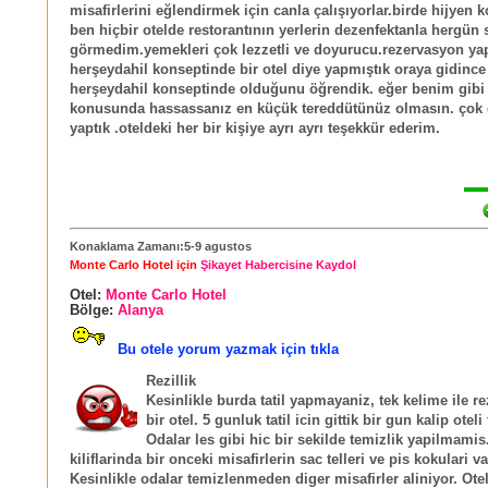
misafirlerini eğlendirmek için canla çalışıyorlar.birde hijyen 
ben hiçbir otelde restorantının yerlerin dezenfektanla hergün s
görmedim.yemekleri çok lezzetli ve doyurucu.rezervasyon ya
herşeydahil konseptinde bir otel diye yapmıştık oraya gidince 
herşeydahil konseptinde olduğunu öğrendik. eğer benim gibi 
konusunda hassassanız en küçük tereddütünüz olmasın. çok g
yaptık .oteldeki her bir kişiye ayrı ayrı teşekkür ederim.
Konaklama Zamanı:5-9 agustos
Monte Carlo Hotel için
Şikayet Habercisine Kaydol
Otel:
Monte Carlo Hotel
Bölge:
Alanya
Bu otele yorum yazmak için tıkla
Rezillik
Kesinlikle burda tatil yapmayaniz, tek kelime ile r
bir otel. 5 gunluk tatil icin gittik bir gun kalip oteli 
Odalar les gibi hic bir sekilde temizlik yapilmamis
kiliflarinda bir onceki misafirlerin sac telleri ve pis kokulari va
Kesinlikle odalar temizlenmeden diger misafirler aliniyor. Ote