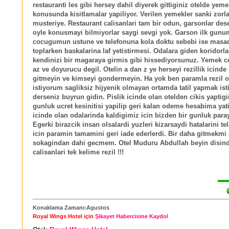
restauranti les gibi hersey dahil diyerek gittiginiz otelde yeme
konusunda kisitlamalar yapiliyor. Verilen yemekler sanki zorla
musteriye. Restaurant calisanlari tam bir odun, garsonlar des
oyle konusmayi bilmiyorlar saygi sevgi yok. Garson ilk gun
cocugumun ustune ve telefonuna kola doktu sebebi ise masad
toplarken baskalarina laf yetistirmesi. Odalara giden koridorla
kendinizi bir magaraya girmis gibi hissediyorsunuz. Yemek ce
az ve doyurucu degil. Otelin a dan z ye herseyi rezillik icinde 
gitmeyin ve kimseyi gondermeyin. Ha yok ben paramla rezil 
istiyorum sagliksiz hijyenik olmayan ortamda tatil yapmak is
derseniz buyrun gidin. Pislik icinde olan otelden cikis yaptig
gunluk ucret kesinitisi yapilip geri kalan odeme hesabima yatir
icinde olan odalarinda kaldigimiz icin bizden bir gunluk parayi
Egerki birazcik insan olsalardi yuzleri kizarsaydi hatalarini te
icin paramin tamamini geri iade ederlerdi. Bir daha gitmekmi 
sokagindan dahi gecmem. Otel Muduru Abdullah beyin disind
calisanlari tek kelime rezil !!!
Konaklama Zamanı:Agustos
Royal Wings Hotel için
Şikayet Habercisine Kaydol