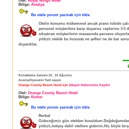
Otel:
Royal Wings Hotel
Bölge:
Antalya
Bu otele yorum yazmak için tıkla
Otelin konumu mükemmel ancak piano lobide çal
personel müşterilere karşı duyarsız ceplerine 3-5 d
sıkıştıran müşterilerin masasında pervane oluyorl
yıldızlı otelde bu hususta ne şefleri ne de bar soru
duyardılar.
Konaklama Zamanı:10 _15 Ağustos
Acenta/Operatör:Tatil sepeti
Orange County Resort Hotel için
Şikayet Habercisine Kaydol
Otel:
Orange County Resort Hotel
Bölge:
Kemer
Bu otele yorum yazmak için tıkla
Berbat
Gideceğimiz gün otelden kovuldum.Doğduğumdan
yıldızlı,hetşey dahil otellere giderim.Hiç böyle bir