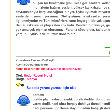
oluşan bir kıraathane gibi. Gece geç saatlere kada
İngilizlerin bağırış sesleri, yüksek kahkahaları ve 
davranışlarıyla karşılaşacağınız bir yer. Uyku uyumak istiyo
seslerden uyuyamıyorsunuz. Otel işletmesine şikayet ediyors
ilgilenmiyorlar ve Türk misafirlere karşı önyargılı bir yaklaşıml
Denizi, iskelesi ve plajı zaten çok kötü. Benden bir tavsiye, ge
çok ama çok pişman olursunuz. Paranız çöpe gider, tatilden e
yorgun, uykusuz ve mutsuz dönersiniz.
Konaklama Zamanı:03-06 eylül
Acenta/Operatör:jolly tur
Hedef Resort Hotel için
Şikayet Habercisine Kaydol
Otel:
Hedef Resort Hotel
Bölge:
Alanya
Bu otele yorum yazmak için tıkla
berbattı
otelde plaj havlusu istedik ücretli dediler dondurm
varmı dedik hani ultra herşey dahil ya ücretli kend
dedi personel. gözleme alayım dedim bahşişli dedi