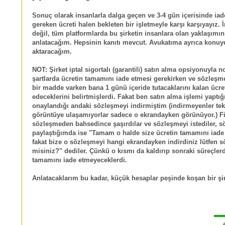
Sonuç olarak insanlarla dalga geçen ve 3-4 gün içerisinde iad
gereken ücreti halen bekleten bir işletmeyle karşı karşıyayız. İ
değil, tüm platformlarda bu şirketin insanlara olan yaklaşımın
anlatacağım. Hepsinin kanıtı mevcut. Avukatıma ayrıca konuy
aktaracağım.
NOT: Şirket iptal sigortalı (garantili) satın alma opsiyonuyla 
şartlarda ücretin tamamını iade etmesi gerekirken ve sözleşm
bir madde varken bana 1 günü içeride tutacaklarını kalan ücret
edeceklerini belirtmişlerdi. Fakat ben satın alma işlemi yaptı
onaylandığı andaki sözleşmeyi indirmiştim (indirmeyenler tek
görüntüye ulaşamıyorlar sadece o ekrandayken görünüyor.) F
sözleşmeden bahsedince şaşırdılar ve sözleşmeyi istediler, 
paylaştığımda ise "Tamam o halde size ücretin tamamını iade
fakat bize o sözleşmeyi hangi ekrandayken indirdiniz lütfen s
misiniz?" dediler. Çünkü o kısmı da kaldırıp sonraki süreçler
tamamını iade etmeyeceklerdi.
Anlatacaklarım bu kadar, küçük hesaplar peşinde koşan bir şir