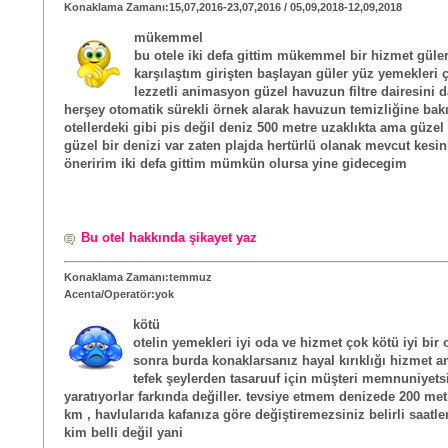
Konaklama Zamanı:15,07,2016-23,07,2016 / 05,09,2018-12,09,2018
mükemmel
bu otele iki defa gittim mükemmel bir hizmet güler
karşılaştım girişten başlayan güler yüz yemekleri ç
lezzetli animasyon güzel havuzun filtre dairesini
herşey otomatik sürekli örnek alarak havuzun temizliğine bakı
otellerdeki gibi pis değil deniz 500 metre uzaklıkta ama güzel
güzel bir denizi var zaten plajda hertürlü olanak mevcut kesin
öneririm iki defa gittim mümkün olursa yine gidecegim
Bu otel hakkında şikayet yaz
Konaklama Zamanı:temmuz
Acenta/Operatör:yok
kötü
otelin yemekleri iyi oda ve hizmet çok kötü iyi bir 
sonra burda konaklarsanız hayal kırıklığı hizmet an
tefek şeylerden tasaruuf için müşteri memnuniyetsi
yaratıyorlar farkında değiller. tevsiye etmem denizede 200 met
km , havlularıda kafanıza göre değiştiremezsiniz belirli saatle
kim belli değil yani