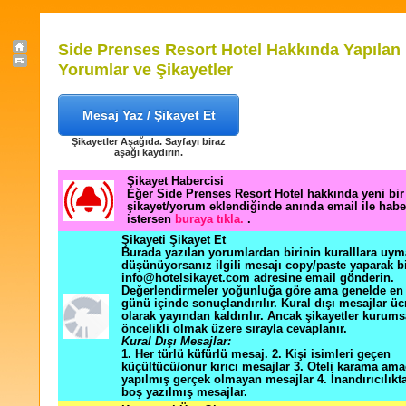
Side Prenses Resort Hotel Hakkında Yapılan
Yorumlar ve Şikayetler
Mesaj Yaz / Şikayet Et
Şikayetler Aşağıda. Sayfayı biraz
aşağı kaydırın.
Şikayet Habercisi
Eğer Side Prenses Resort Hotel hakkında yeni bir
şikayet/yorum eklendiğinde anında email ile hab
istersen
buraya tıkla.
.
Şikayeti Şikayet Et
Burada yazılan yorumlardan birinin kuralllara uym
düşünüyorsanız ilgili mesajı copy/paste yaparak b
info@hotelsikayet.com adresine email gönderin.
Değerlendirmeler yoğunluğa göre ama genelde en f
günü içinde sonuçlandırılır. Kural dışı mesajlar üc
olarak yayından kaldırılır. Ancak şikayetler kurums
öncelikli olmak üzere sırayla cevaplanır.
Kural Dışı Mesajlar:
1. Her türlü küfürlü mesaj. 2. Kişi isimleri geçen
küçültücü/onur kırıcı mesajlar 3. Oteli karama ama
yapılmış gerçek olmayan mesajlar 4. İnandırıcılık
boş yazılmış mesajlar.