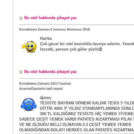
Bu otel hakkında şikayet yaz
Konaklama Zamanı:2 temmuz 8temmuz 2018
Harika
Çok güzel bir otel kesinlikle tavsiye ederim. Yemek
lezzetli, person çok güler yüzlü👏
Bu otel hakkında şikayet yaz
Konaklama Zamanı:15/17 haziran
Acenta/Operatör:tatil sepeti
iğrenç
TESİSTE BAYRAM DÖNEMİ KALDIK TESİS 5 YILDI
GİTTİK AMA 3* YILDIZ STANDARTLARINDA GÜNLÜ
300 TL KALDIĞIMIZ TESİSTE HİÇ YEMEK YİYEM
SADECE ÇEŞİT YEMEK VARDI PATATES KIZARTMASI PİLA
VE NE OLDUĞU BELLI OLMAYAN 2-3 ÇEŞİT YEMEK YEMEK
OLMADIĞINDAN DOLAYI HERKES OLAN PATATES KIZARTMAS