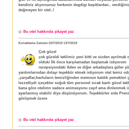
kendiniz alıyorsunuz herkesin degdigi kaşıklardan.. verdiğini
değmeyen bir otel..!
Bu otel hakkında şikayet yaz
Konaklama Zamanı:10/7/2019 13/7/2019
Çok güzel
çok güzeldi tatilimiz yeni bitti ve sizden ayrılmak 
olduki İlk önce karşılamadan başlamak istiyorum
recepsiyondaki Aden ve diğer arkadaşlara güler yü
yardımlarından dolayı teşekkür etmek istiyorum otel temiz od
,çarşaflar,havluların temizliğinden memnun kaldık yemekleri 
lezzetliydi içeçekler soğuk tüm personel sıcak kanlı güzel tati
bana göre otelimn sadece animasyonu zayıf ama dinlenmek is
ayarlanmış olabilir diye düşünüyorum. Teşekkürler side Prens
görüşmek üzere
Bu otel hakkında şikayet yaz