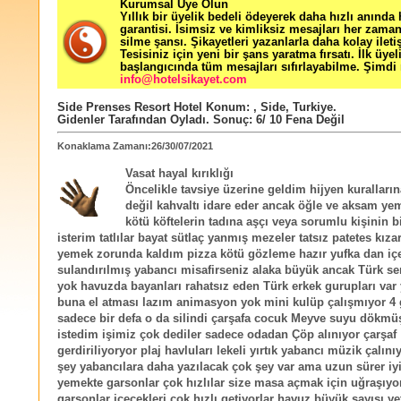
Kurumsal Üye Olun
Yıllık bir üyelik bedeli ödeyerek daha hızlı anında
garantisi. İsimsiz ve kimliksiz mesajları her zama
silme şansı. Şikayetleri yazanlarla daha kolay ileti
Tesisiniz için yeni bir şans yaratma fırsatı. İlk üyel
başlangıcında tüm mesajları sıfırlayabilme. Şimdi 
info@hotelsikayet.com
Side Prenses Resort Hotel
Konum:
,
Side
,
Turkiye
.
Gidenler Tarafından Oyladı
. Sonuç:
6
/
10
Fena Değil
Konaklama Zamanı:26/30/07/2021
Vasat hayal kırıklığı
Öncelikle tavsiye üzerine geldim hijyen kuralları
değil kahvaltı idare eder ancak öğle ve aksam ye
kötü köftelerin tadına aşçı veya sorumlu kişinin 
isterim tatlılar bayat sütlaç yanmış mezeler tatsız patetes kıza
yemek zorunda kaldım pizza kötü gözleme hazır yufka dan iç
sulandırılmış yabancı misafirseniz alaka büyük ancak Türk se
yok havuzda bayanları rahatsız eden Türk erkek gurupları var
buna el atması lazım animasyon yok mini kulüp çalışmıyor 4 
sadece bir defa o da silindi çarşafa cocuk Meyve suyu dökmü
istedim işimiz çok dediler sadece odadan Çöp alınıyor çarşaf
gerdiriliyoryor plaj havluları lekeli yırtık yabancı müzik çalını
şey yabancılara daha yazılacak çok şey var ama uzun sürer iyi 
yemekte garsonlar çok hızlılar size masa açmak için uğraşıyo
garsonlar içecekleri çok hızlı getiyorlar havuz büyük sayısı yet