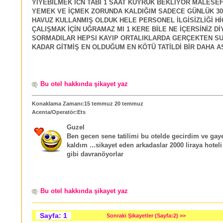
YIYEBILMEK ICN TABİ 1 SAAT KUYRUK BEKLİYOR MALESE
YEMEK VE İÇMEK ZORUNDA KALDIĞIM SADECE GÜNLÜK 30
HAVUZ KULLANMIŞ OLDUK HELE PERSONEL İLGİSİZLİĞİ HİÇ
ÇALIŞMAK İÇİN UĞRAMAZ MI 1 KERE BİLE NE İÇERSİNİZ Dİ
SORMADILAR HEPSI KAYIP ORTALIKLARDA GERÇEKTEN SU
KADAR GİTMİŞ EN OLDUĞUM EN KÖTÜ TATİLDİ BİR DAHA AS
Bu otel hakkında şikayet yaz
Konaklama Zamanı:15 temmuz 20 temmuz
Acenta/Operatör:Ets
Guzel
Ben gecen sene tatilimi bu otelde gecirdim ve g
kaldım ...sikayet eden arkadaslar 2000 liraya hoteli
gibi davranöyorlar
Bu otel hakkında şikayet yaz
Sayfa: 1
Sonraki Şikayetler (Sayfa:2) >>