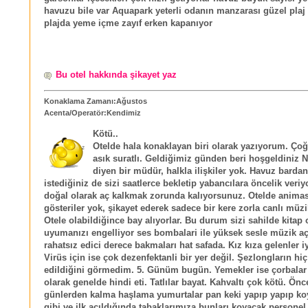
havuzu bile var Aquapark yeterli odanın manzarası güzel plaj 
plajda yeme içme zayıf erken kapanıyor
Bu otel hakkında şikayet yaz
Konaklama Zamanı:Ağustos
Acenta/Operatör:Kendimiz
Kötü..
Otelde hala konaklayan biri olarak yazıyorum. Ço
asık suratlı. Geldiğimiz günden beri hoşgeldiniz N
diyen bir müdür, halkla ilişkiler yok. Havuz bard
istediğiniz de sizi saatlerce bekletip yabancılara öncelik veriy
doğal olarak aç kalkmak zorunda kalıyorsunuz. Otelde anima
gösteriler yok, şikayet ederek sadece bir kere zorla canlı müzik
Otele olabildiğince bay alıyorlar. Bu durum sizi sahilde kitap
uyumanızı engelliyor ses bombalari ile yüksek sesle müzik açı
rahatsız edici derece bakmaları hat safada. Kız kıza gelenler 
Virüs için ise çok dezenfektanli bir yer değil. Şezlongların hi
edildiğini görmedim. 5. Günüm bugün. Yemekler ise çorbalar 
olarak genelde hindi eti. Tatlılar bayat. Kahvaltı çok kötü. Önc
günlerden kalma haşlama yumurtalar pan keki yapıp yapıp k
gibi ve ilk açıldığında tabaklarımıza bunları koyacak personel