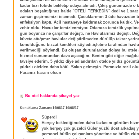
konuşmaları ile kendisinin ne kadar öküz olduğunu gösterdi.
kadar bizi lobide bekletip odaya almadı. Çıkış günümüzde o k
odaları boşalttığımız halde "OTELİ TERKEDİN" dedi ve 1 saat 
zaman geçirmemizi istemedi. Çocuklarımın 3 üde havuzdan ba
enfeksiyon kaptı. Acil hastaneye kaldırmak zorunda kaldık. Ve 
zehir oldu. Havuzlar temizlenmiyor. Odamıza temizlik yapılma
gün boyunca ne çarşaflar değişti, ne Havlularımız değişti. De
küvete attığımız havlular değiştirilmeden dürülüp tekrar yerin
konulduğunu bizzat kendileri söyledi.işletme tarafından havlu
verilmediği söylendi. Bu oluşan durumlardan dolayı bu otele 
hizmet sunumundan dava açacağım. Benim gibi diğer mağdu
tavsiye ederim. 5 yıldız diye adlandırılan otelde yıldız görünt
yıldızlı otelden daha kötü. Sakın gelmeyin. Paranızla rezil ol
Paramız haram olsun
Bu otel hakkında şikayet yaz
Konaklama Zamanı:14/0817 19/08/17
Süperdi
Herşey beklediğimden daha fazlasını gördüm hizme
yok herşey çok güzeldi Güler yüzlü dost arkadaş y
personel bütün çalışanlara yönetime ve bütün ekin