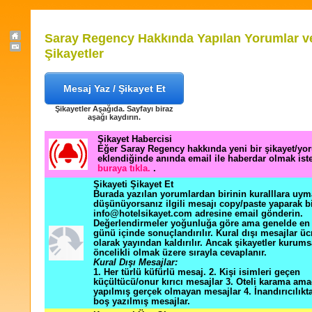
Saray Regency Hakkında Yapılan Yorumlar v
Şikayetler
Mesaj Yaz / Şikayet Et
Şikayetler Aşağıda. Sayfayı biraz
aşağı kaydırın.
Şikayet Habercisi
Eğer Saray Regency hakkında yeni bir şikayet/yo
eklendiğinde anında email ile haberdar olmak ist
buraya tıkla.
.
Şikayeti Şikayet Et
Burada yazılan yorumlardan birinin kuralllara uym
düşünüyorsanız ilgili mesajı copy/paste yaparak b
info@hotelsikayet.com adresine email gönderin.
Değerlendirmeler yoğunluğa göre ama genelde en f
günü içinde sonuçlandırılır. Kural dışı mesajlar üc
olarak yayından kaldırılır. Ancak şikayetler kurums
öncelikli olmak üzere sırayla cevaplanır.
Kural Dışı Mesajlar:
1. Her türlü küfürlü mesaj. 2. Kişi isimleri geçen
küçültücü/onur kırıcı mesajlar 3. Oteli karama ama
yapılmış gerçek olmayan mesajlar 4. İnandırıcılık
boş yazılmış mesajlar.