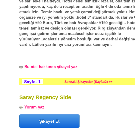
ve sarı lekeli haldeydi. Hotel genel temizlik rezalet, oda temizl
yapılmıyordu, kaç defa reception aradım öğle 4 de oda temizli
etmek için. Temiz havlu ve yatak çarşaf değiştirmek yoktu. Ho
organize ve iyi yönetim yoktu..hotel 3* standart da. Ruslar ve
geceliği ₺50 Euro, Türk ve batı Avrupalılar ₺150 geceliği.. hot
temel tamirat ve design olması gerekiyor..Kırgızisyandan den
genç işçi getirmişler ama maalesef işler ucuz işçilik le
yürümüyor...adaletsiz yönetim boşluğu var ve derhal değişime 
vardır. Lütfen yazılın iyi cici yorumlara kanmayın.
Bu otel hakkında şikayet yaz
Sayfa: 1
Sonraki Şikayetler (Sayfa:2) >>
Saray Regency Side
Yorum yaz
Şikayet Et