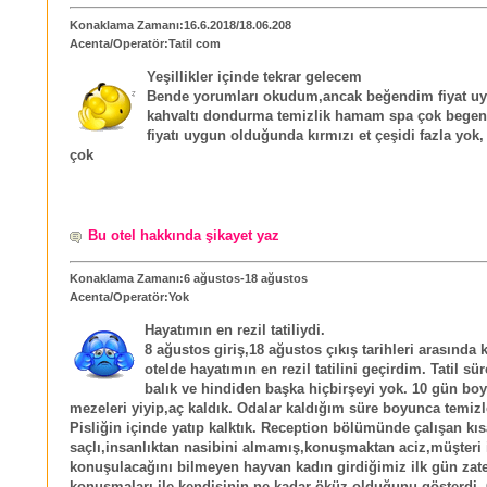
Konaklama Zamanı:16.6.2018/18.06.208
Acenta/Operatör:Tatil com
Yeşillikler içinde tekrar gelecem
Bende yorumları okudum,ancak beğendim fiyat u
kahvaltı dondurma temizlik hamam spa çok begen
fiyatı uygun olduğunda kırmızı et çeşidi fazla yok, b
çok
Bu otel hakkında şikayet yaz
Konaklama Zamanı:6 ağustos-18 ağustos
Acenta/Operatör:Yok
Hayatımın en rezil tatiliydi.
8 ağustos giriş,18 ağustos çıkış tarihleri arasında
otelde hayatımın en rezil tatilini geçirdim. Tatil s
balık ve hindiden başka hiçbirşeyi yok. 10 gün bo
mezeleri yiyip,aç kaldık. Odalar kaldığım süre boyunca temiz
Pisliğin içinde yatıp kalktık. Reception bölümünde çalışan kıs
saçlı,insanlıktan nasibini almamış,konuşmaktan aciz,müşteri i
konuşulacağını bilmeyen hayvan kadın girdiğimiz ilk gün zat