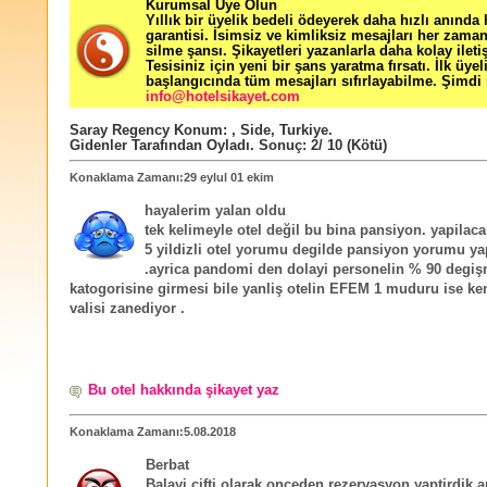
Kurumsal Üye Olun
Yıllık bir üyelik bedeli ödeyerek daha hızlı anında
garantisi. İsimsiz ve kimliksiz mesajları her zama
silme şansı. Şikayetleri yazanlarla daha kolay ileti
Tesisiniz için yeni bir şans yaratma fırsatı. İlk üyel
başlangıcında tüm mesajları sıfırlayabilme. Şimdi 
info@hotelsikayet.com
Saray Regency
Konum:
,
Side
,
Turkiye
.
Gidenler Tarafından Oyladı
. Sonuç:
2
/
10
(Kötü)
Konaklama Zamanı:29 eylul 01 ekim
hayalerim yalan oldu
tek kelimeyle otel değil bu bina pansiyon. yapilac
5 yildizli otel yorumu degilde pansiyon yorumu y
.ayrica pandomi den dolayi personelin % 90 degiş
katogorisine girmesi bile yanliş otelin EFEM 1 muduru ise ke
valisi zanediyor .
Bu otel hakkında şikayet yaz
Konaklama Zamanı:5.08.2018
Berbat
Balayi cifti olarak onceden rezervasyon yaptirdik 