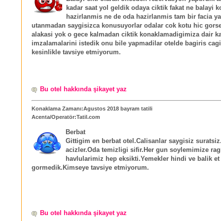
kadar saat yol geldik odaya ciktik fakat ne balayi k
hazirlanmis ne de oda hazirlanmis tam bir facia ya
utanmadan saygisizca konusuyorlar odalar cok kotu hic gorse
alakasi yok o gece kalmadan ciktik konaklamadigimiza dair ka
imzalamalarini istedik onu bile yapmadilar otelde bagiris cagir
kesinlikle tavsiye etmiyorum.
Bu otel hakkında şikayet yaz
Konaklama Zamanı:Agustos 2018 bayram tatili
Acenta/Operatör:Tatil.com
Berbat
Gittigim en berbat otel.Calisanlar saygisiz surats
acizler.Oda temizligi sifir.Her gun soylemimize r
havlularimiz hep eksikti.Yemekler hindi ve balik e
gormedik.Kimseye tavsiye etmiyorum.
Bu otel hakkında şikayet yaz