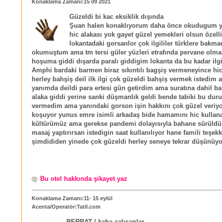
Konaklama Zamanı:15 09 2021
Güzeldi bi kac eksiklik dışında
Şuan halen konaklıyorum daha önce okudugum y
hic alakası yok gayet güzel yemekleri olsun özelli
lokantadaki gorsanlor çok ilgililer türklere bakmad
okumuştum ama tm tersi güler yüzleri etrafında pervane olma
hoşuma giddi dışarda paralı giddigim lokanta da bu kadar il
Amphi bardaki barmen biraz sıkıntılı bagşiş vermeneyince hic
herley bahşiş deil ilk ilgi çok güzeldi bahşiş vermek istedim
yanımda deildi para ertesi gün getirdim ama suratına dahil ba
alaka giddi yerine sanki düşmanlık geldi bende tabiki bu du
vermedim ama yanındaki gorson işin hakkını çok güzel veriy
koşuyor yunus emre isimli arkadaş bide hamamını hic kulla
kültürümüz ama gerekse pandemi dolayısıyla bahane sürüld
masaj yaptırırsan istedigin saat kullanılıyor hane famili teşekk
şimdididen yinede çok güzeldi herley seneye tekrar düşünüy
Bu otel hakkında şikayet yaz
Konaklama Zamanı:11- 15 eylül
Acenta/Operatör:Tatil.com
BERBAT / kaba çalışanlar