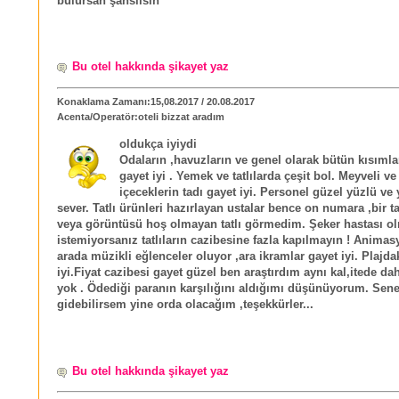
bulursan şanslısın
Bu otel hakkında şikayet yaz
Konaklama Zamanı:15,08.2017 / 20.08.2017
Acenta/Operatör:oteli bizzat aradım
oldukça iyiydi
Odaların ,havuzların ve genel olarak bütün kısımla
gayet iyi . Yemek ve tatlılarda çeşit bol. Meyveli ve
içeceklerin tadı gayet iyi. Personel güzel yüzlü ve
sever. Tatlı ürünleri hazırlayan ustalar bence on numara ,bir ta
veya görüntüsü hoş olmayan tatlı görmedim. Şeker hastası o
istemiyorsanız tatlıların cazibesine fazla kapılmayın ! Animas
arada müzikli eğlenceler oluyor ,ara ikramlar gayet iyi. Plajda
iyi.Fiyat cazibesi gayet güzel ben araştırdım aynı kal,itede d
yok . Ödediği paranın karşılığını aldığımı düşünüyorum. Sen
gidebilirsem yine orda olacağım ,teşekkürler...
Bu otel hakkında şikayet yaz