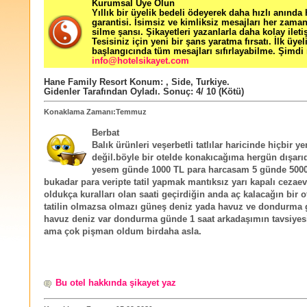
Kurumsal Üye Olun
Yıllık bir üyelik bedeli ödeyerek daha hızlı anında
garantisi. İsimsiz ve kimliksiz mesajları her zama
silme şansı. Şikayetleri yazanlarla daha kolay ileti
Tesisiniz için yeni bir şans yaratma fırsatı. İlk üyel
başlangıcında tüm mesajları sıfırlayabilme. Şimdi 
info@hotelsikayet.com
Hane Family Resort
Konum:
,
Side
,
Turkiye
.
Gidenler Tarafından Oyladı
. Sonuç:
4
/
10
(Kötü)
Konaklama Zamanı:Temmuz
Berbat
Balık ürünleri veşerbetli tatlılar haricinde hiçbir 
değil.böyle bir otelde konakıcağıma hergün dışar
yesem günde 1000 TL para harcasam 5 günde 5000
bukadar para veripte tatil yapmak mantıksız yarı kapalı cezaev
oldukça kuralları olan saati geçirdiğin anda aç kalacağın bir o
tatilin olmazsa olmazı güneş deniz yada havuz ve dondurma 
havuz deniz var dondurma günde 1 saat arkadaşımın tavsiyes
ama çok pişman oldum birdaha asla.
Bu otel hakkında şikayet yaz