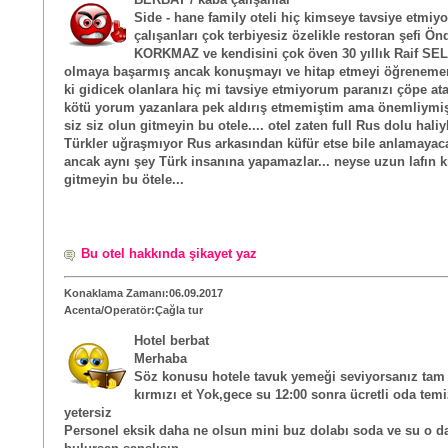
Side - hane family oteli hiç kimseye tavsiye etmiy
çalışanları çok terbiyesiz özelikle restoran şefi Ön
KORKMAZ ve kendisini çok öven 30 yıllık Raif SEL
olmaya başarmış ancak konuşmayı ve hitap etmeyi öğreneme
ki gidicek olanlara hiç mi tavsiye etmiyorum paranızı çöpe at
kötü yorum yazanlara pek aldırış etmemiştim ama önemliymi
siz siz olun gitmeyin bu otele.... otel zaten full Rus dolu haliy
Türkler uğraşmıyor Rus arkasından küfür etse bile anlamayaca
ancak aynı şey Türk insanına yapamazlar... neyse uzun lafın k
gitmeyin bu ötele...
Bu otel hakkında şikayet yaz
Konaklama Zamanı:06.09.2017
Acenta/Operatör:Çağla tur
Hotel berbat
Merhaba
Söz konusu hotele tavuk yemeği seviyorsanız tam 
kırmızı et Yok,gece su 12:00 sonra ücretli oda temi
yetersiz
Personel eksik daha ne olsun mini buz dolabı soda ve su o d