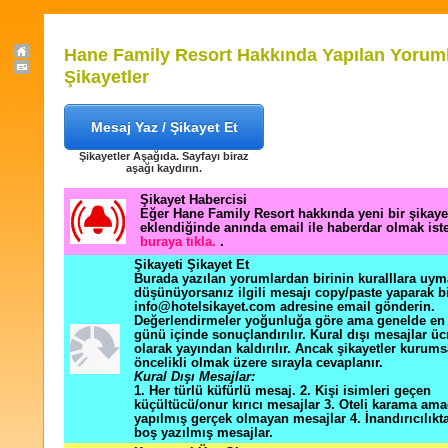
Hane Family Resort Hakkında Yapılan Yoruml
Şikayetler
Mesaj Yaz / Şikayet Et
Şikayetler Aşağıda. Sayfayı biraz
aşağı kaydırın.
Şikayet Habercisi
Eğer Hane Family Resort hakkında yeni bir şikay
eklendiğinde anında email ile haberdar olmak ist
buraya tıkla.
.
Şikayeti Şikayet Et
Burada yazılan yorumlardan birinin kuralllara uym
düşünüyorsanız ilgili mesajı copy/paste yaparak b
info@hotelsikayet.com adresine email gönderin.
Değerlendirmeler yoğunluğa göre ama genelde en f
günü içinde sonuçlandırılır. Kural dışı mesajlar üc
olarak yayından kaldırılır. Ancak şikayetler kurums
öncelikli olmak üzere sırayla cevaplanır.
Kural Dışı Mesajlar:
1. Her türlü küfürlü mesaj. 2. Kişi isimleri geçen
küçültücü/onur kırıcı mesajlar 3. Oteli karama ama
yapılmış gerçek olmayan mesajlar 4. İnandırıcılık
boş yazılmış mesajlar.