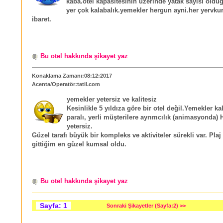
kaba.otel kapasitesinin üzerinde yatak sayisi olduğ
yer çok kalabalık.yemekler hergun ayni.her yervku
ibaret.
Bu otel hakkında şikayet yaz
Konaklama Zamanı:08:12:2017
Acenta/Operatör:tatil.com
yemekler yetersiz ve kalitesiz
Kesinlikle 5 yıldıza göre bir otel değil.Yemekler kal
paralı, yerli müşterilere ayrımcılık (animasyonda) 
yetersiz.
Güzel tarafı büyük bir kompleks ve aktiviteler sürekli var. Pla
gittiğim en güzel kumsal oldu.
Bu otel hakkında şikayet yaz
Sayfa: 1
Sonraki Şikayetler (Sayfa:2) >>