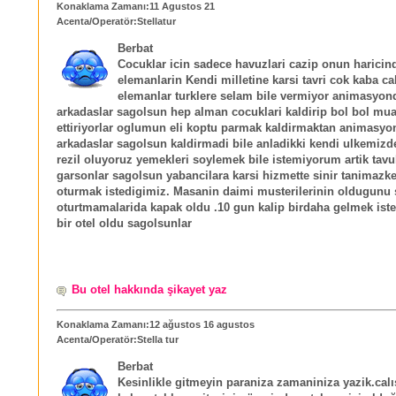
Konaklama Zamanı:11 Agustos 21
Acenta/Operatör:Stellatur
Berbat
Cocuklar icin sadece havuzlari cazip onun haricin
elemanlarin Kendi milletine karsi tavri cok kaba ca
elemanlar turklere selam bile vermiyor animasyon
arkadaslar sagolsun hep alman cocuklari kaldirip bol bol mu
ettiriyorlar oglumun eli koptu parmak kaldirmaktan animasyo
arkadaslar sagolsun kaldirmadi bile anladikki kendi ulkemizd
rezil oluyoruz yemekleri soylemek bile istemiyorum artik tavu
garsonlar sagolsun yabancilara karsi hizmette sinir tanimazk
oturmak istedigimiz. Masanin daimi musterilerinin oldugunu 
oturtmamalarida kapak oldu .10 gun kalip birdaha gelmek is
bir otel oldu sagolsunlar
Bu otel hakkında şikayet yaz
Konaklama Zamanı:12 ağustos 16 agustos
Acenta/Operatör:Stella tur
Berbat
Kesinlikle gitmeyin paraniza zamaniniza yazik.calı