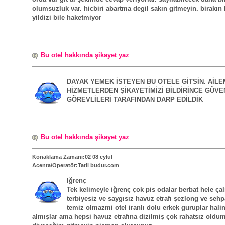
olumsuzluk var. hicbiri abartma degil sakın gitmeyin. birakın b
yildizi bile haketmiyor
Bu otel hakkında şikayet yaz
DAYAK YEMEK İSTEYEN BU OTELE GİTSİN. AİLE
HİZMETLERDEN ŞİKAYETİMİZİ BİLDİRİNCE GÜVE
GÖREVLİLERİ TARAFINDAN DARP EDİLDİK
Bu otel hakkında şikayet yaz
Konaklama Zamanı:02 08 eylul
Acenta/Operatör:Tatil budur.com
Iğrenç
Tek kelimeyle iğrenç çok pis odalar berbat hele çal
terbiyesiz ve saygısız havuz etrafı şezlong ve sehp
temiz olmazmi otel iranlı dolu erkek guruplar hali
almışlar ama hepsi havuz etrafına dizilmiş çok rahatsız oldu