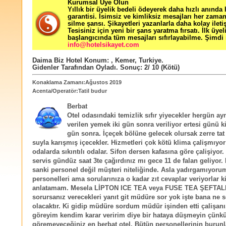
Kurumsal Üye Olun
Yıllık bir üyelik bedeli ödeyerek daha hızlı anında
garantisi. İsimsiz ve kimliksiz mesajları her zama
silme şansı. Şikayetleri yazanlarla daha kolay ileti
Tesisiniz için yeni bir şans yaratma fırsatı. İlk üyel
başlangıcında tüm mesajları sıfırlayabilme. Şimdi 
info@hotelsikayet.com
Daima Biz Hotel
Konum:
,
Kemer
,
Turkiye
.
Gidenler Tarafından Oyladı
. Sonuç:
2
/
10
(Kötü)
Konaklama Zamanı:Ağustos 2019
Acenta/Operatör:Tatil budur
Berbat
Otel odasındaki temizlik sıfır yiyecekler hergün a
verilen yemek iki gün sonra veriliyor ertesi günü 
gün sonra. İçeçek bölüne gelecek olursak zerre tat
suyla karışmış içecekler. Hizmetleri çok kötü klima çalişmıyor
odalarda sıkıntılı odalar. Sifon dersen kafasına göre çalişiyor.
servis gündüz saat 3te çağırdınız mı gece 11 de falan geliyor. 
sanki personel değil müşteri niteliğinde. Asla yadırgamıyoru
personelleri ama sorularınıza o kadar zıt cevaplar veriyorlar k
anlatamam. Mesela LİPTON ICE TEA veya FUSE TEA ŞEFTALI
sorursanız verecekleri yanıt git müdüre sor yok işte bana ne
olacaktır. Ki gidip müdüre sordum müdür işinden etti çalişanı
göreyim kendim karar veririm diye bir hataya düşmeyin çünk
göremeyeceğiniz en berbat otel. Bütün personellerinin burunla