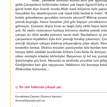
hotel.. yemekler kötünün kötüsü tarifi yok 5günlü
gittik.Çalışanların birbirinden haberi yok hepsi ilgisiz!!!Jolly t
güzel hotel diye önerdi onuda Allah nasıl biliyorsa öyle yapsı
Gerçekten hiç abartmıyorum çok vasat kötü berbat bi hotel.. B
hotele gitmektense gerçekten evinizde oturun!!! Mikrop yuvası
yemek kuyruğu, havuz kenarları jilet gibi kayıyor çocuklarınız
gelmeyin. Çenesini dişini kıran az değil.Jolly ekibi hepsi berb
yok. İki otelin restoranını kullana bilirsiniz dediler yemek orta
çalışan siz öbür tarafta yemeniz lazım dedi. Bardakların içi pis
çalışanların kıyafetleri öyle kirli yemeği bırakıp çıkarsınız. Ç
emziği düşüyor çalışan kaldırıp yıkıyacağına çöpe atıyor. Rez
tuvaletler berbat. Otobüs tesisleri pansiyonlar bile burdan te
herşey dahil odadaki buzdolabı birkere Cola fanta ile doluyor.
odası suntayla ortadan bölmüşler. Banyonun içi kıl saç yumağ
Şenzlonglar pis kırık. Havuzda ve etrafında çocuklar için gölge
Girdiğimden beri gün sayıyorum. Hakkımızı hiç kimseye hela
Allahından bulsunlar....
Bu otel hakkında şikayet yaz
Konaklama Zamanı:31temuz 6avstos
Acenta/Operatör:joli tur