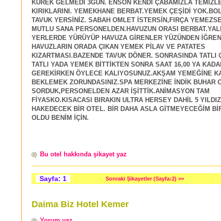
KÜREK GELMEDİ 3GÜN. ENSON KENDİ ÇABAMIZLA TEMİZL
KIRIKLARINI. YEMEKHANE BERBAT.YEMEK ÇEŞİDİ YOK.BO
TAVUK YERSİNİZ. SABAH OMLET İSTERSİN,FIRÇA YEMEZS
MUTLU SANA PERSONELDEN.HAVUZUN ORASI BERBAT.YALI
YERLERDE YÜRÜYÜP HAVUZA GİRENLER YÜZÜNDEN İĞRE
HAVUZLARIN ORADA ÇIKAN YEMEK PİLAV VE PATATES
KIZARTMASI.BAZENDE TAVUK DÖNER. SONRASINDA TATLI Ç
TATLI YADA YEMEK BİTTİKTEN SONRA SAAT 16,00 YA KAD
GEREKİRKEN ÖYLECE KALIYOSUNUZ.AKŞAM YEMEĞİNE K
BEKLEMEK ZORUNDASINIZ.SPA MERKEZİNE İNDİK BUHAR O
SORDUK,PERSONELDEN AZAR İŞİTTİK.ANİMASYON TAM
FİYASKO.KISACASI BIRAKIN ULTRA HERSEY DAHİL 5 YILDIZI.
HAKEDECEK BİR OTEL. BİR DAHA ASLA GİTMEYECEĞİM Bİ
OLDU BENİM İÇİN.
Bu otel hakkında şikayet yaz
Sayfa: 1
Sonraki Şikayetler (Sayfa:2) >>
Daima Biz Hotel Kemer
Yorum yaz