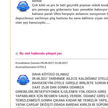
berbat
Çok kötü ve pis bi tatil geçirdik pişman olduk tuva
pis yemeye geç giderseniz bazı yemekler kalmıyor
kahvesi paralı Ultra herşeyin anlamını soruyorum 
depozitosuz verilmiyo plaj havlusu bu sene tatilimiz ziyan ol
olan şey havuzuydu.....
Bu otel hakkında şikayet yaz
Konaklama Zamanı:09.08.2017-12.08.2017
Acenta/Operatör:OTELZ
DAHA KÖTÜSÜ OLAMAZ
09.08.2017 TARİHİNDE AİLECE KALDIĞIMIZ OTEL
BAHSEDEYİM.OTELE GİRİŞLE BİRLİKTE SORUN 
SAAT 15,00 DAN SONRA ODAMIZA
GİREBİLDİK.RESEPSİYONDA İLGİLENEN YOK.ODAYA GİRİŞ
YAPABİLMEK İÇİN RESMEN SAVAŞ VERDİK. ODAMIZ GİRİŞ 
TEMİZLENMİŞTİ.SONRA ÇIKANA KADAR NE TEMİZLİK YAPIL
YATAK ÇARŞAF DEĞİŞTİ.ODADA BARDAK KIRILDI.Bİ SÜPÜR