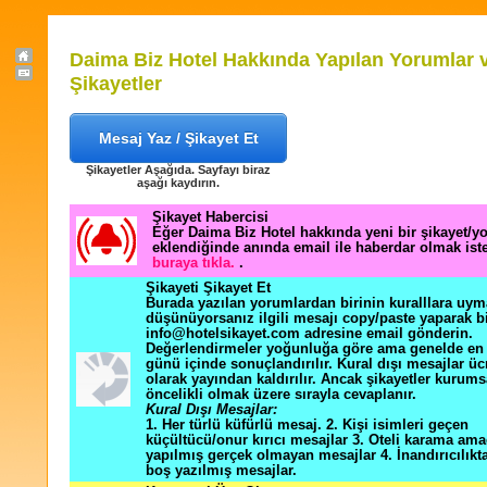
Daima Biz Hotel Hakkında Yapılan Yorumlar 
Şikayetler
Mesaj Yaz / Şikayet Et
Şikayetler Aşağıda. Sayfayı biraz
aşağı kaydırın.
Şikayet Habercisi
Eğer Daima Biz Hotel hakkında yeni bir şikayet/
eklendiğinde anında email ile haberdar olmak ist
buraya tıkla.
.
Şikayeti Şikayet Et
Burada yazılan yorumlardan birinin kuralllara uym
düşünüyorsanız ilgili mesajı copy/paste yaparak b
info@hotelsikayet.com adresine email gönderin.
Değerlendirmeler yoğunluğa göre ama genelde en f
günü içinde sonuçlandırılır. Kural dışı mesajlar üc
olarak yayından kaldırılır. Ancak şikayetler kurums
öncelikli olmak üzere sırayla cevaplanır.
Kural Dışı Mesajlar:
1. Her türlü küfürlü mesaj. 2. Kişi isimleri geçen
küçültücü/onur kırıcı mesajlar 3. Oteli karama ama
yapılmış gerçek olmayan mesajlar 4. İnandırıcılık
boş yazılmış mesajlar.