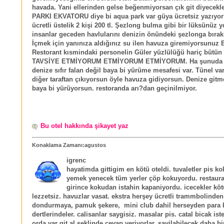
havada. Yani ellerinden gelse beğenmiyorsan çık git diyecek
PARKI EKVATORU diye bi aqua park var güya ücretsiz yazıyor
ücretli üstelik 2 kişi 200 tl. Şezlong bulma gibi bir lüksünüz 
insanlar geceden havlularını denizin önündeki şezlonga bırakı
İçmek için yanınıza aldığınız su ilen havuza giremiyorsunuz 
Restorant kısmindaki personelin Güler yüzlülüğü hariç bütün 
TAVSİYE ETMİYORUM ETMİYORUM ETMİYORUM. Ha şunuda 
denize sıfır falan değil baya bi yürüme mesafesi var. Tünel var
diğer taraftan çıkıyorsun öyle havuza gidiyorsun. Denize gitm
baya bi yürüyorsun. restoranda arı?dan geçinilmiyor.
Bu otel hakkında şikayet yaz
Konaklama Zamanı:agustos
igrenc
hayatimda gittigim en kötü oteldi. tuvaletler pis ko
yemek yenecek tüm yerler çöp kokuyordu. restaura
girince kokudan istahin kapaniyordu. icecekler kö
lezzetsiz. havuzlar vasat. ekstra herşey ücretli trammbolinden
dondurmaya, pamuk şekere, mini club dahil herseyden para
dertlerindeler. calisanlar saygisiz. masalar pis. catal bicak ist
orda var git al şeklinde cevap veriyorlar. sayilabilecek daha bi