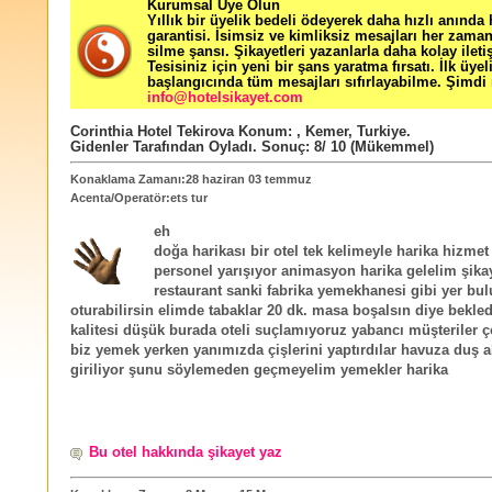
Kurumsal Üye Olun
Yıllık bir üyelik bedeli ödeyerek daha hızlı anında
garantisi. İsimsiz ve kimliksiz mesajları her zama
silme şansı. Şikayetleri yazanlarla daha kolay ileti
Tesisiniz için yeni bir şans yaratma fırsatı. İlk üyel
başlangıcında tüm mesajları sıfırlayabilme. Şimdi 
info@hotelsikayet.com
Corinthia Hotel Tekirova
Konum:
,
Kemer
,
Turkiye
.
Gidenler Tarafından Oyladı
. Sonuç:
8
/
10
(Mükemmel)
Konaklama Zamanı:28 haziran 03 temmuz
Acenta/Operatör:ets tur
eh
doğa harikası bir otel tek kelimeyle harika hizme
personel yarışıyor animasyon harika gelelim şika
restaurant sanki fabrika yemekhanesi gibi yer bu
oturabilirsin elimde tabaklar 20 dk. masa boşalsın diye bekle
kalitesi düşük burada oteli suçlamıyoruz yabancı müşteriler ç
biz yemek yerken yanımızda çişlerini yaptırdılar havuza duş 
giriliyor şunu söylemeden geçmeyelim yemekler harika
Bu otel hakkında şikayet yaz