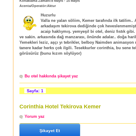
Konaklama Zamanı:8 Mayıs - 15 Mayıs
Acenta/Operatör:Aktur
Huzurlu
Valla ne yalan söliim, Kemer tarafında ilk tatilim..
arkadaşım tekirova dediğinde çok heveslenmemişt
acaip haklıymış. yemyeşil bi otel, deniz fıstık gibi.
ve sakin. arkasında dağ manzarası, önünde adalar.. doğa harik
Yemekleri leziz, aşçı yı tebrikler, belboy Naimden animasyo
tanere kadar herks çok ilgili. Tesekkurler corinthia, bu sene te
görüsürüz (bunu kızım söylüyor)
Bu otel hakkında şikayet yaz
Sayfa: 1
Corinthia Hotel Tekirova Kemer
Yorum yaz
Şikayet Et