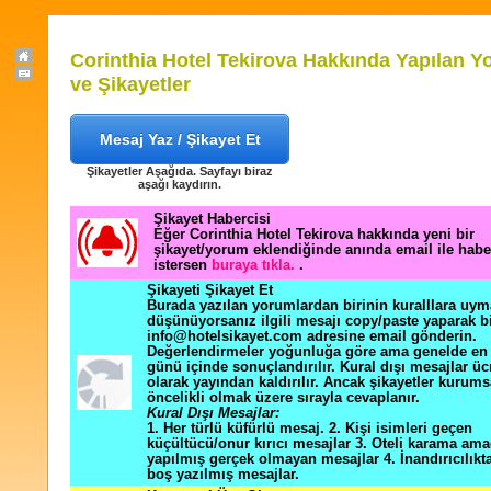
Corinthia Hotel Tekirova Hakkında Yapılan Y
ve Şikayetler
Mesaj Yaz / Şikayet Et
Şikayetler Aşağıda. Sayfayı biraz
aşağı kaydırın.
Şikayet Habercisi
Eğer Corinthia Hotel Tekirova hakkında yeni bir
şikayet/yorum eklendiğinde anında email ile hab
istersen
buraya tıkla.
.
Şikayeti Şikayet Et
Burada yazılan yorumlardan birinin kuralllara uym
düşünüyorsanız ilgili mesajı copy/paste yaparak b
info@hotelsikayet.com adresine email gönderin.
Değerlendirmeler yoğunluğa göre ama genelde en f
günü içinde sonuçlandırılır. Kural dışı mesajlar üc
olarak yayından kaldırılır. Ancak şikayetler kurums
öncelikli olmak üzere sırayla cevaplanır.
Kural Dışı Mesajlar:
1. Her türlü küfürlü mesaj. 2. Kişi isimleri geçen
küçültücü/onur kırıcı mesajlar 3. Oteli karama ama
yapılmış gerçek olmayan mesajlar 4. İnandırıcılık
boş yazılmış mesajlar.