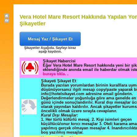
Vera Hotel Mare Resort Hakkında Yapılan Yo
Şikayetler
Mesaj Yaz / Şikayet Et
Şikayetler Aşağıda. Sayfayı biraz
aşağı kaydırın.
Şikayet Habercisi
Eğer Vera Hotel Mare Resort hakkında yeni bir şi
eklendiğinde anında email ile haberdar olmak ist
buraya tıkla.
.
Şikayeti Şikayet Et
Burada yazılan yorumlardan birinin kuralllara uym
düşünüyorsanız ilgili mesajı copy/paste yaparak b
info@hotelsikayet.com adresine email gönderin.
Değerlendirmeler yoğunluğa göre ama genelde en f
günü içinde sonuçlandırılır. Kural dışı mesajlar üc
olarak yayından kaldırılır. Ancak şikayetler kurums
öncelikli olmak üzere sırayla cevaplanır.
Kural Dışı Mesajlar:
1. Her türlü küfürlü mesaj. 2. Kişi isimleri geçen
küçültücü/onur kırıcı mesajlar 3. Oteli karama ama
yapılmış gerçek olmayan mesajlar 4. İnandırıcılık
boş yazılmış mesajlar.