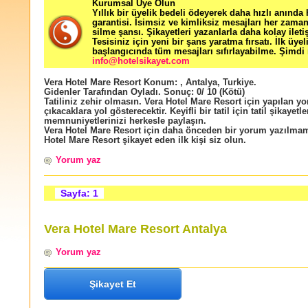
Kurumsal Üye Olun
Yıllık bir üyelik bedeli ödeyerek daha hızlı anında
garantisi. İsimsiz ve kimliksiz mesajları her zama
silme şansı. Şikayetleri yazanlarla daha kolay ileti
Tesisiniz için yeni bir şans yaratma fırsatı. İlk üyel
başlangıcında tüm mesajları sıfırlayabilme. Şimdi 
info@hotelsikayet.com
Vera Hotel Mare Resort
Konum:
,
Antalya
,
Turkiye
.
Gidenler Tarafından Oyladı
. Sonuç:
0
/
10
(Kötü)
Tatiliniz zehir olmasın. Vera Hotel Mare Resort için yapılan yo
çıkacaklara yol gösterecektir. Keyifli bir tatil için tatil şikayetle
memnuniyetlerinizi herkesle paylaşın.
Vera Hotel Mare Resort için daha önceden bir yorum yazılmam
Hotel Mare Resort şikayet eden ilk kişi siz olun.
Yorum yaz
Sayfa: 1
Vera Hotel Mare Resort Antalya
Yorum yaz
Şikayet Et