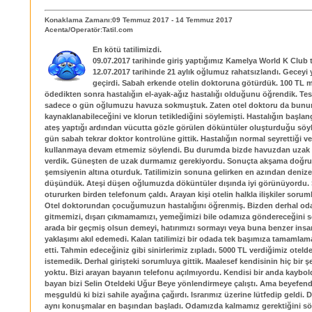
Konaklama Zamanı:09 Temmuz 2017 - 14 Temmuz 2017
Acenta/Operatör:Tatil.com
En kötü tatilimizdi.
09.07.2017 tarihinde giriş yaptığımız Kamelya World K Club 
12.07.2017 tarihinde 21 aylık oğlumuz rahatsızlandı. Geceyi 
geçirdi. Sabah erkende otelin doktoruna götürdük. 100 TL 
ödedikten sonra hastalığın el-ayak-ağız hastalığı olduğunu öğrendik. Tes
sadece o gün oğlumuzu havuza sokmuştuk. Zaten otel doktoru da bun
kaynaklanabileceğini ve klorun tetiklediğini söylemişti. Hastalığın başla
ateş yaptığı ardından vücutta gözle görülen döküntüler oluşturduğu söyl
gün sabah tekrar doktor kontrolüne gittik. Hastalığın normal seyrettiği ve
kullanmaya devam etmemiz söylendi. Bu durumda bizde havuzdan uzak 
verdik. Güneşten de uzak durmamız gerekiyordu. Sonuçta akşama doğru 
şemsiyenin altına oturduk. Tatilimizin sonuna gelirken en azından denize
düşündük. Ateşi düşen oğlumuzda döküntüler dışında iyi görünüyordu. 
otururken birden telefonum çaldı. Arayan kişi otelin halkla ilişkiler sor
Otel doktorundan çocuğumuzun hastalığını öğrenmiş. Bizden derhal od
gitmemizi, dışarı çıkmamamızı, yemeğimizi bile odamıza göndereceğini s
arada bir geçmiş olsun demeyi, hatırımızı sormayı veya buna benzer insan
yaklaşımı akıl edemedi. Kalan tatilimizi bir odada tek başımıza tamamlam
etti. Tahmin edeceğiniz gibi sinirlerimiz zıpladı. 5000 TL verdiğimiz otel
istemedik. Derhal girişteki sorumluya gittik. Maalesef kendisinin hiç bir 
yoktu. Bizi arayan bayanın telefonu açılmıyordu. Kendisi bir anda kaybold
bayan bizi Selin Oteldeki Uğur Beye yönlendirmeye çalıştı. Ama beyefend
meşguldü ki bizi sahile ayağına çağırdı. Israrımız üzerine lütfedip geldi.
aynı konuşmalar en başından başladı. Odamızda kalmamız gerektiğini sö