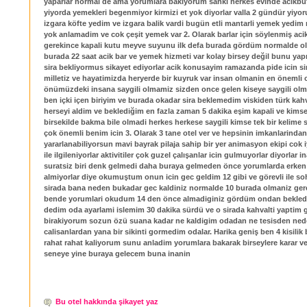
yaparlar normal de ama yorumlara bakiyorum sanki herkes evinde acikb
yiyorda yemekleri begenmiyor kirmizi et yok diyorlar valla 2 gündür yiyo
izgara köfte yedim ve izgara balik vardi bugün etli mantarli yemek yedim n
yok anlamadim ve cok çeşit yemek var 2. Olarak barlar için söylenmiş a
gerekince kapali kutu meyve suyunu ilk defa burada gördüm normalde o
burada 22 saat acik bar ve yemek hizmeti var kolay birsey değil bunu ya
sira bekliyormus sikayet ediyorlar acik konusayim ramazanda pide icin sir
milletiz ve hayatimizda heryerde bir kuyruk var insan olmanin en önemli o
önümüzdeki insana saygili olmamiz sizden once gelen kiseye saygili ol
ben içki içen biriyim ve burada okadar sira beklemedim viskiden türk kah
herseyi aldim ve beklediğim en fazla zaman 5 dakika eşim kapali ve kimse
birsekilde bakma bile olmadi herkes herkese saygili kimse tek bir kelime
çok önemli benim icin 3. Olarak 3 tane otel ver ve hepsinin imkanlarindan
yararlanabiliyorsun mavi bayrak pilaja sahip bir yer animasyon ekipi cok iy
ile ilgileniyorlar aktivitiler çok guzel çalışanlar icin gulmuyorlar diyorlar 
suratsiz biri denk gelmedi daha buraya gelmeden önce yorumlarda erken
almiyorlar diye okumuştum onun icin gec geldim 12 gibi ve görevli ile so
sirada bana neden bukadar gec kaldiniz normalde 10 burada olmaniz gere
bende yorumlari okudum 14 den önce almadiginiz gördüm ondan bekled
dedim oda ayarlami islemim 30 dakika sürdü ve o sirada kahvalti yaptim g
birakiyorum sozun özü suana kadar ne kaldigim odadan ne tesisden ne
calisanlardan yana bir sikinti gormedim odalar. Harika geniş ben 4 kisilik 
rahat rahat kaliyorum sunu anladim yorumlara bakarak birseylere karar v
seneye yine buraya gelecem buna inanin
Bu otel hakkında şikayet yaz