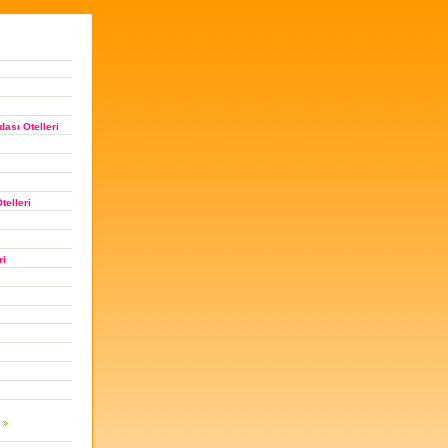
ası Otelleri
telleri
ri