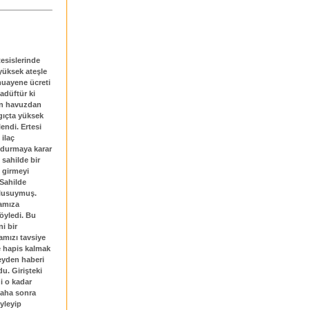
tesislerinde
yüksek ateşle
muayene ücreti
adüftür ki
un havuzdan
ngıçta yüksek
endi. Ertesi
 ilaç
durmaya karar
sahilde bir
 girmeyi
Sahilde
umlusuymuş.
amıza
öyledi. Bu
i bir
amızı tavsiye
de hapis kalmak
şeyden haberi
u. Girişteki
i o kadar
 Daha sonra
yleyip