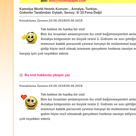
atın:
info@hotelsikayet.com
Kamelya World Hotels
Konum:
,
Antalya
,
Turkiye
.
Gidenler Tarafından Oyladı
. Sonuç:
5
/
10
Fena Değil
Konaklama Zamanı:24.06.2018/29.06.2018
Tek kelime ile harika bir otel
Ben bu insanları anlamıyorum bu oteli beğenmeyenleri anl
Antalya bölgesinin en büyük tesisi 2. Gidisim ve son gittiğ
memnun kaldık personeli çevresi herşeyi ile mükemmel başk
gidip hiçte rezil olmak istemem gerçekten herkese tavsiye 
herşey için çok teşekkür ederiz
Bu otel hakkında şikayet yaz
Konaklama Zamanı:24.06.2018/29.06.2018
Tek kelime ile harika bir otel
Ben bu insanları anlamıyorum bu oteli beğenmeyenleri anl
Antalya bölgesinin en büyük tesisi 2. Gidisim ve son gittiğ
memnun kaldık personeli çevresi herşeyi ile mükemmel başk
gıdım hiçte rezil olmamak gerçekten herkese tavsiye ediyor
çok teşekkür ederiz