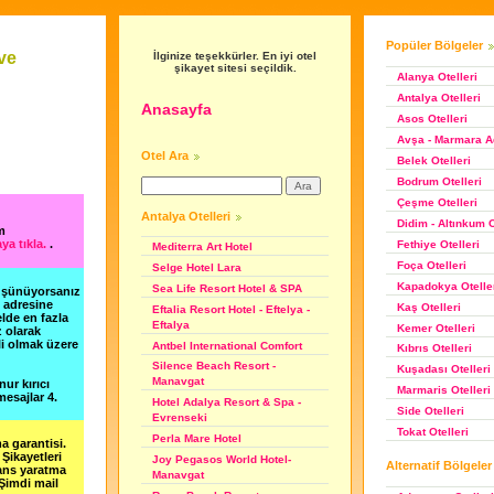
Popüler Bölgeler
ve
İlginize teşekkürler. En iyi otel
şikayet sitesi seçildik.
Alanya Otelleri
Antalya Otelleri
Anasayfa
Asos Otelleri
Avşa - Marmara Ad
Otel Ara
Belek Otelleri
Bodrum Otelleri
Çeşme Otelleri
Antalya Otelleri
Didim - Altınkum O
m
ya tıkla.
.
Fethiye Otelleri
Mediterra Art Hotel
Foça Otelleri
Selge Hotel Lara
Kapadokya Otelle
Sea Life Resort Hotel & SPA
düşünüyorsanız
m adresine
Kaş Otelleri
Eftalia Resort Hotel - Eftelya -
lde en fazla
Eftalya
Kemer Otelleri
z olarak
li olmak üzere
Antbel International Comfort
Kıbrıs Otelleri
Silence Beach Resort -
Kuşadası Otelleri
Manavgat
nur kırıcı
Marmaris Otelleri
esajlar 4.
Hotel Adalya Resort & Spa -
Side Otelleri
Evrenseki
Tokat Otelleri
Perla Mare Hotel
a garantisi.
Şikayetleri
Joy Pegasos World Hotel-
Alternatif Bölgeler
şans yaratma
Manavgat
 Şimdi mail