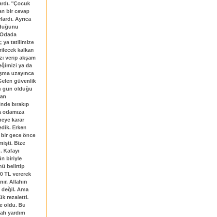
ardı. "Çocuk
n bir cevap
lardı. Ayrıca
urduğunu
. Odada
 ya tatilimize
rilecek kalkan
ızı verip akşam
eğimizi ya da
ışma uzayınca
Gelen güvenlik
on gün olduğu
yan
inde bırakıp
ra odamıza
meye karar
edik. Erken
ü bir gece önce
işti. Bize
. Kafayı
n biriyle
ü belirtip
00 TL vererek
ır. Allahın
 değil. Ama
 rezaletti.
e oldu. Bu
lah yardım