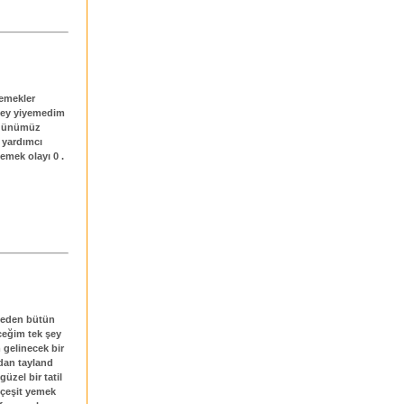
emekler
şey yiyemedim
i günümüz
ı yardımcı
emek olayı 0 .
meden bütün
ceğim tek şey
m gelinecek bir
dan tayland
üzel bir tatil
 çeşit yemek