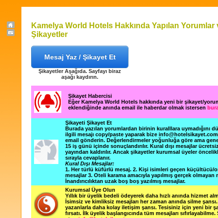
Kamelya World Hotels Hakkında Yapılan Yorumlar 
Şikayetler
Mesaj Yaz / Şikayet Et
Şikayetler Aşağıda. Sayfayı biraz
aşağı kaydırın.
Şikayet Habercisi
Eğer Kamelya World Hotels hakkında yeni bir şikayet/yoru
eklendiğinde anında email ile haberdar olmak istersen
bura
Şikayeti Şikayet Et
Burada yazılan yorumlardan birinin kuralllara uymadığını 
ilgili mesajı copy/paste yaparak bize info@hotelsikayet.co
email gönderin. Değerlendirmeler yoğunluğa göre ama gene
15 iş günü içinde sonuçlandırılır. Kural dışı mesajlar ücretsi
yayından kaldırılır. Ancak şikayetler kurumsal üyeler öncelik
sırayla cevaplanır.
Kural Dışı Mesajlar:
1. Her türlü küfürlü mesaj. 2. Kişi isimleri geçen küçültücü/o
mesajlar 3. Oteli karama amacıyla yapılmış gerçek olmayan m
İnandırıcılıktan uzak boş boş yazılmış mesajlar.
Kurumsal Üye Olun
Yıllık bir üyelik bedeli ödeyerek daha hızlı anında hizmet alm
İsimsiz ve kimliksiz mesajları her zaman anında silme şansı. 
yazanlarla daha kolay iletişim şansı. Tesisiniz için yeni bir 
fırsatı. İlk üyelik başlangıcında tüm mesajları sıfırlayabilme.