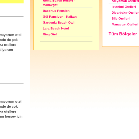
Roma Beach Resort -
Adıyaman Otelleri
Manavgat
İstanbul Otelleri
Bacchus Pension
Diyarbakır Oteller
Gül Pansiyon - Kalkan
Şile Otelleri
Gardenia Beach Otel
Manavgat Otelleri
Lara Beach Hotel
Tüm Bölgeler
Ring Otel
amıyorum otel
imde de çok
a otellere
ediyorum
amıyorum otel
imde de çok
a otellere
um herşey için