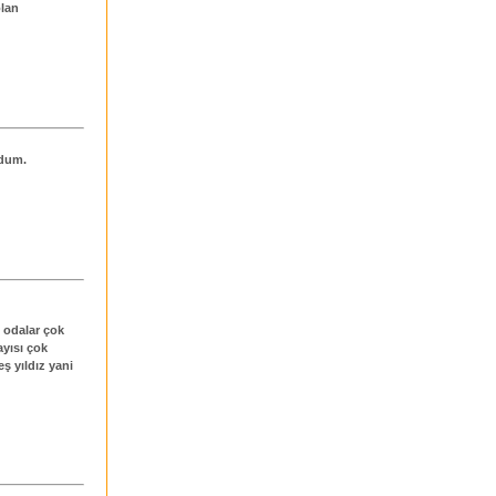
olan
ldum.
 odalar çok
ayısı çok
ş yıldız yani