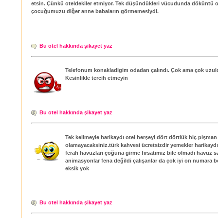
etsin. Çünkü oteldekiler etmiyor. Tek düşündükleri vücudunda döküntü 
çocuğumuzu diğer anne babaların görmemesiydi.
Bu otel hakkında şikayet yaz
Telefonum konakladigim odadan çalındı. Çok ama çok uzu
Kesinlikle tercih etmeyin
Bu otel hakkında şikayet yaz
Tek kelimeyle harikaydı otel herşeyi dört dörtlük hiç pişman
olamayacaksiniz.türk kahvesi ücretsizdir yemekler harikaydı
ferah havuzları çoğuna girme fırsatımız bile olmadı havuz s
animasyonlar fena değildi çalışanlar da çok iyi on numara be
eksik yok
Bu otel hakkında şikayet yaz