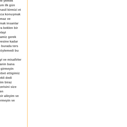
ufe yemek
rum ilk gün
asil kirmizi et
cikca konuşmak
lmaz ve
pmak insanlar
a beklen bir
layi
mamiz gerek
vesine kadar
 burada ters
 söylemedi bu
i ve misafirler
inanin bana
 girmeyin
hbet ettigimiz
kli dedi
im biraz
erisini size
den
bir aileyim ve
ermeyin ve