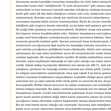
duruyorlar ancak hastalığın havuzdan bulaştığını bir türlü kabul etmiyorl
havuzdan hasta oldu" dediğimizde "O sizin düşünceniz" gibi saçma sapa
veriyorlardı ve bize havuzun temizlik raporları olduğunu söyleyip duruyor
bizim gibi sekiz (8) aile daha olduğunu onların uslu uslu odalarında ot
söylüyorlardı. Bundan emin olmak için telefonla da kontrol ediyorlarmış
oturmamız dışında hiçbir çözüm önermiyorlardı. Bizde iki çözüm önerdik;
bildiğimiz gibi özgürce devam edecektik, ya da kalan tatil paramız geri ve
ilk uçağa bilet ayarlanıp eve göndereceklerdi. Verdikleri cevap oda param
bizi kapının önüne koyabilecekleri oldu. Sideden havaalanına nasıl gidec
uçağa nasıl bineceğimizi sorduğumuzda sadece yüzümüze baktılar. Tart
sonunda güvenlik müdürü geldi. Sanırım personeli biraz korkutmuştuk. 
müdürünün çocuğumuzla ilgili teşhisi bu hastalığın kuluçka süresinin 
yani aslında çocuğumuz geldiğinde hasta olduğuydu. Hiçbir yere varma
tartışmamız bir saat daha sürdükten sonra iki sorumluda bizi otelin lobis
ortadan kayboldu. Biz beyefendilerin teşrifini 20 dakika bekledikten son
döndük. Zaten keyfimizde kalmadığı ve tatil zehir olduğu için erken dön
verdik. Sabah kalkıp hazırlandık. Biletimizi öne almak için 280 TL. fark öd
çıktığımızı gösteren bir tutanağı otelden istemek için lobiye gittik. Çünk
bu belgeyi vereceklerini söylemişlerdi. Ama saat sabah 9 da kimse gelmem
telefon numarası bırakmamızı arayacaklarını söylediler (Dalga geçer gibi!)
yememek için ya sabır çekerek Selin Otele gittik ve sonunda ilk kez düzgü
konuşabildik. Refide Hanım konunun bu kadar uzamasına çok üzüldüğün
hemen belgeyi hazırladı. Bu kabus otelinden kurtulmak için bir taksiye 2
havaalanına ulaştık. Çünkü transferimizide yakmıştık. İnsan herşeye katlan
günü tavuk yemek problem değil. Hatta bazen pişmemiş olması da sorun
çocuğunuz hasta olmuşken sadece başlarından atmayı düşünmeleri büyük
Biz bu oteli bebek dostu olduğu için seçmiştik. Sonunda olan bebeğimiz
kadar uzun yorum okunurmu bilmem ama bebekle buraya gideceklere Al