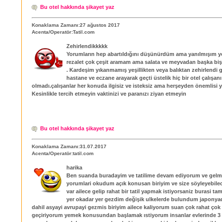
Bu otel hakkında şikayet yaz
Konaklama Zamanı:27 ağustos 2017
Acenta/Operatör:Tatil.com
Zehirlendikkkkk
Yorumların hep abartıldığını düşünürdüm ama yanılmışım y
rezalet çok çeşit aramam ama salata ve meyvadan başka bi
. Kardeşim yıkanmamış yeşillikten veya balıktan zehirlend
hastane ve eczane arayarak geçti üstelik hiç bir otel çalışan
olmadı.çalışanlar her konuda ilgisiz ve isteksiz ama herşeyden önemlisi y
Kesinlikle tercih etmeyin vaktinizi ve paranızı ziyan etmeyin
Bu otel hakkında şikayet yaz
Konaklama Zamanı:31.07.2017
Acenta/Operatör:tatil.com
harika
Ben suanda buradayim ve tatilime devam ediyorum ve gel
yorumlari okudum açık konusan biriyim ve size söyleyebile
var ailece gelip rahat bir tatil yapmak istiyorsaniz burasi ta
yer okadar yer gezdim değişik ulkelerde bulundum japonya
dahil asyayi avrupayi gezmis biriyim ailece kaliyorum suan çok rahat çok g
geçiriyorum yemek konusundan başlamak ıstiyorum insanlar evlerinde 3