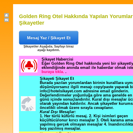
Golden Ring Otel Hakkında Yapılan Yorumlar
Şikayetler
Mesaj Yaz / Şikayet Et
Şikayetler Aşağıda. Sayfayı biraz
aşağı kaydırın.
Şikayet Habercisi
Eğer Golden Ring Otel hakkında yeni bir şikayet
eklendiğinde anında email ile haberdar olmak ist
buraya tıkla.
.
Şikayeti Şikayet Et
Burada yazılan yorumlardan birinin kuralllara uym
düşünüyorsanız ilgili mesajı copy/paste yaparak b
info@hotelsikayet.com adresine email gönderin.
Değerlendirmeler yoğunluğa göre ama genelde en f
günü içinde sonuçlandırılır. Kural dışı mesajlar üc
olarak yayından kaldırılır. Ancak şikayetler kurums
öncelikli olmak üzere sırayla cevaplanır.
Kural Dışı Mesajlar:
1. Her türlü küfürlü mesaj. 2. Kişi isimleri geçen
küçültücü/onur kırıcı mesajlar 3. Oteli karama ama
yapılmış gerçek olmayan mesajlar 4. İnandırıcılık
boş yazılmış mesajlar.