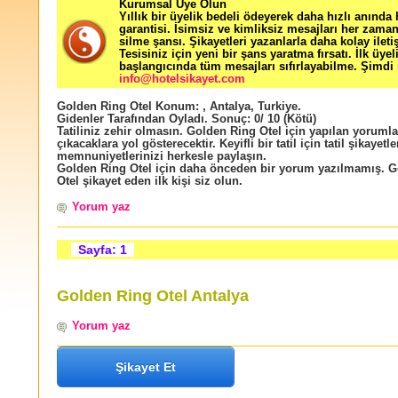
Kurumsal Üye Olun
Yıllık bir üyelik bedeli ödeyerek daha hızlı anında
garantisi. İsimsiz ve kimliksiz mesajları her zama
silme şansı. Şikayetleri yazanlarla daha kolay ileti
Tesisiniz için yeni bir şans yaratma fırsatı. İlk üyel
başlangıcında tüm mesajları sıfırlayabilme. Şimdi 
info@hotelsikayet.com
Golden Ring Otel
Konum:
,
Antalya
,
Turkiye
.
Gidenler Tarafından Oyladı
. Sonuç:
0
/
10
(Kötü)
Tatiliniz zehir olmasın. Golden Ring Otel için yapılan yorumlar
çıkacaklara yol gösterecektir. Keyifli bir tatil için tatil şikayetle
memnuniyetlerinizi herkesle paylaşın.
Golden Ring Otel için daha önceden bir yorum yazılmamış. 
Otel şikayet eden ilk kişi siz olun.
Yorum yaz
Sayfa: 1
Golden Ring Otel Antalya
Yorum yaz
Şikayet Et