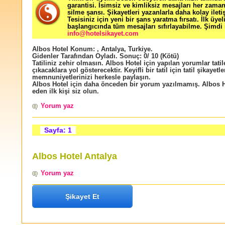
garantisi. İsimsiz ve kimliksiz mesajları her zama
silme şansı. Şikayetleri yazanlarla daha kolay ileti
Tesisiniz için yeni bir şans yaratma fırsatı. İlk üyel
başlangıcında tüm mesajları sıfırlayabilme. Şimdi 
info@hotelsikayet.com
Albos Hotel
Konum:
,
Antalya
,
Turkiye
.
Gidenler Tarafından Oyladı
. Sonuç:
0
/
10
(Kötü)
Tatiliniz zehir olmasın. Albos Hotel için yapılan yorumlar tatil
çıkacaklara yol gösterecektir. Keyifli bir tatil için tatil şikayetle
memnuniyetlerinizi herkesle paylaşın.
Albos Hotel için daha önceden bir yorum yazılmamış. Albos H
eden ilk kişi siz olun.
Yorum yaz
Sayfa: 1
Albos Hotel Antalya
Yorum yaz
Şikayet Et