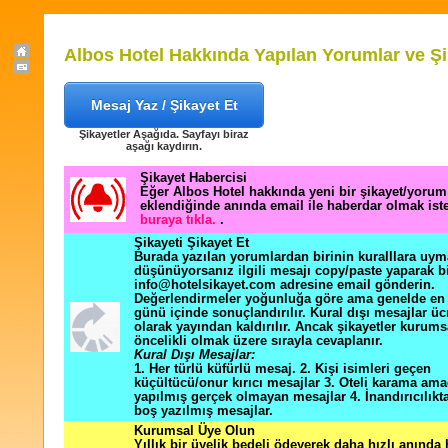
Albos Hotel Hakkında Yapılan Yorumlar ve Şi
Mesaj Yaz / Şikayet Et
Şikayetler Aşağıda. Sayfayı biraz
aşağı kaydırın.
Şikayet Habercisi
Eğer Albos Hotel hakkında yeni bir şikayet/yorum
eklendiğinde anında email ile haberdar olmak ist
buraya tıkla.
.
Şikayeti Şikayet Et
Burada yazılan yorumlardan birinin kuralllara uym
düşünüyorsanız ilgili mesajı copy/paste yaparak b
info@hotelsikayet.com adresine email gönderin.
Değerlendirmeler yoğunluğa göre ama genelde en f
günü içinde sonuçlandırılır. Kural dışı mesajlar üc
olarak yayından kaldırılır. Ancak şikayetler kurums
öncelikli olmak üzere sırayla cevaplanır.
Kural Dışı Mesajlar:
1. Her türlü küfürlü mesaj. 2. Kişi isimleri geçen
küçültücü/onur kırıcı mesajlar 3. Oteli karama ama
yapılmış gerçek olmayan mesajlar 4. İnandırıcılık
boş yazılmış mesajlar.
Kurumsal Üye Olun
Yıllık bir üyelik bedeli ödeyerek daha hızlı anında