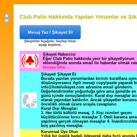
Club Patio Hakkında Yapılan Yorumlar ve Şik
Mesaj Yaz / Şikayet Et
Şikayetler Aşağıda. Sayfayı biraz
aşağı kaydırın.
Şikayet Habercisi
Eğer Club Patio hakkında yeni bir şikayet/yorum
eklendiğinde anında email ile haberdar olmak ist
buraya tıkla.
.
Şikayeti Şikayet Et
Burada yazılan yorumlardan birinin kuralllara uym
düşünüyorsanız ilgili mesajı copy/paste yaparak b
info@hotelsikayet.com adresine email gönderin.
Değerlendirmeler yoğunluğa göre ama genelde en f
günü içinde sonuçlandırılır. Kural dışı mesajlar üc
olarak yayından kaldırılır. Ancak şikayetler kurums
öncelikli olmak üzere sırayla cevaplanır.
Kural Dışı Mesajlar:
1. Her türlü küfürlü mesaj. 2. Kişi isimleri geçen
küçültücü/onur kırıcı mesajlar 3. Oteli karama ama
yapılmış gerçek olmayan mesajlar 4. İnandırıcılık
boş yazılmış mesajlar.
Kurumsal Üye Olun
Yıllık bir üyelik bedeli ödeyerek daha hızlı anında