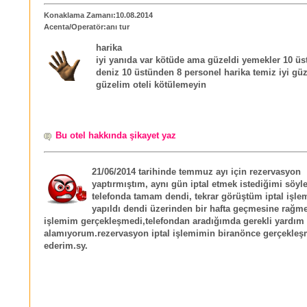
Konaklama Zamanı:10.08.2014
Acenta/Operatör:anı tur
harika
iyi yanıda var kötüde ama güzeldi yemekler 10 ü
deniz 10 üstünden 8 personel harika temiz iyi güz
güzelim oteli kötülemeyin
Bu otel hakkında şikayet yaz
21/06/2014 tarihinde temmuz ayı için rezervasyon
yaptırmıştım, aynı gün iptal etmek istediğimi söyl
telefonda tamam dendi, tekrar görüştüm iptal işle
yapıldı dendi üzerinden bir hafta geçmesine rağme
işlemim gerçekleşmedi,telefondan aradığımda gerekli yardım v
alamıyorum.rezervasyon iptal işlemimin biranönce gerçekleşm
ederim.sy.