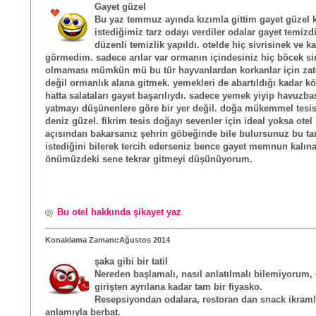
Gayet güzel
Bu yaz temmuz ayında kızımla gittim gayet güzel k
istediğimiz tarz odayı verdiler odalar gayet temizd
düzenli temizlik yapıldı. otelde hiç sivrisinek ve k
görmedim. sadece arılar var ormanın içindesiniz hiç böcek si
olmaması mümkün mü bu tür hayvanlardan korkanlar için za
değil ormanlık alana gitmek. yemekleri de abartıldığı kadar kö
hatta salataları gayet başarılıydı. sadece yemek yiyip havuzba
yatmayı düşünenlere göre bir yer değil. doğa mükemmel tesis
deniz güzel. fikrim tesis doğayı sevenler için ideal yoksa otel
açısından bakarsanız şehrin göbeğinde bile bulursunuz bu tar
istediğini bilerek tercih ederseniz bence gayet memnun kalınab
önümüzdeki sene tekrar gitmeyi düşünüyorum.
Bu otel hakkında şikayet yaz
Konaklama Zamanı:Ağustos 2014
şaka gibi bir tatil
Nereden başlamalı, nasıl anlatılmalı bilemiyorum, 
girişten ayrılana kadar tam bir fiyasko.
Resepsiyondan odalara, restoran dan snack ikram
anlamıyla berbat.