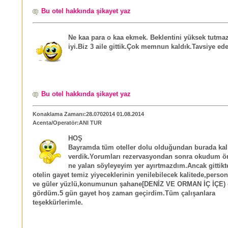
Bu otel hakkında şikayet yaz
Ne kaa para o kaa ekmek. Beklentini yüksek tutma
iyi.Biz 3 aile gittik.Çok memnun kaldık.Tavsiye ed
Bu otel hakkında şikayet yaz
Konaklama Zamanı:28.0702014 01.08.2014
Acenta/Operatör:ANI TUR
HOŞ
Bayramda tüm oteller dolu olduğundan burada ka
verdik.Yorumları rezervasyondan sonra okudum 
ne yalan söyleyeyim yer ayırtmazdım.Ancak gittikt
otelin gayet temiz yiyeceklerinin yenilebilecek kalitede,persone
ve güler yüzlü,konumunun şahane[DENİZ VE ORMAN İÇ İÇE)
gördüm.5 gün gayet hoş zaman geçirdim.Tüm çalışanlara
teşekkürlerimle.