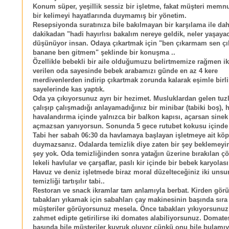
Konum süper, yeşillik sessiz bir işletme, fakat müşteri memnu
bir kelimeyi hayatlarında duymamış bir yönetim.
Resepsiyonda suratınıza bile bakılmayan bir karşılama ile dah
dakikadan "hadi hayırlısı bakalım nereye geldik, neler yaşaya
düşünüyor insan. Odaya çıkartmak için "ben çıkarmam sen çık
banane ben gitmem" şeklinde bir konuşma ..
Özellikle bebekli bir aile olduğumuzu belirtmemize rağmen ik
verilen oda sayesinde bebek arabamızı günde en az 4 kere
merdivenlerden indirip çıkartmak zorunda kalarak eşimle birli
sayelerinde kas yaptık.
Oda ya çıkıyorsunuz ayrı bir hezimet. Musluklardan gelen tuz
çalışıp çalışmadığı anlayamadığınız bir minibar (tabiki boş), 
havalandırma içinde yalnızca bir balkon kapısı, açarsan sinek
açmazsan yanıyorsun. Sonunda 5 gece rutubet kokusu içinde
Tabi her sabah 06:30 da havlamaya başlayan işletmeye ait köp
duymazsanız. Odalarda temizlik diye zaten bir şey beklemeyin
şey yok. Oda temizliğinden sonra yatağın üzerine bırakılan çö
lekeli havlular ve çarşaflar, paslı kir içinde bir bebek karyolası
Havuz ve deniz işletmede biraz moral düzelteceğiniz iki unsu
temizliği tartışılır tabi..
Restoran ve snack ikramlar tam anlamıyla berbat. Kirden gö
tabakları yıkamak için sabahları çay makinesinin başında sıra
müşteriler görüyorsunuz mesela. Önce tabakları yıkıyorsunuz
zahmet edipte getirilirse iki domates alabiliyorsunuz. Domate
başında bile müşteriler kuyruk oluyor çünkü onu bile bulamı