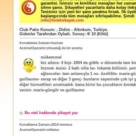
garantisi. İsimsiz ve kimliksiz mesajları her zama
silme şansı. Şikayetleri yazanlarla daha kolay ileti
Tesisiniz için yeni bir şans yaratma fırsatı. İlk üyel
başlangıcında tüm mesajları sıfırlayabilme. Şimdi 
info@hotelsikayet.com
Club Patio
Konum:
,
Didim - Altınkum
,
Turkiye
.
Gidenler Tarafından Oyladı
. Sonuç:
4
/
10
(Kötü)
Konaklama Zamanı:haziran
Acenta/Operatör:elmadağ da bir acenta
mükemmel
biz ailece- 4 kişi- 2004 de gittik- o dönemde tam b
hizmet- tesisi- 2 katlı villa lar- lokanta bölümü- ye
eğlenceler- tam anlamıyla 1 no. özellikle- marie-g
guillaume- serap ve diğer 3 genç- bunların sayesinde çok iyi ge
diğer hizmetlileri unutmadık- bana birisi bu çocukların kontak 
versin- marie-güngör ve guillaume
Bu otel hakkında şikayet yaz
Konaklama Zamanı:2014 temmuz
Acenta/Operatör:mikatur