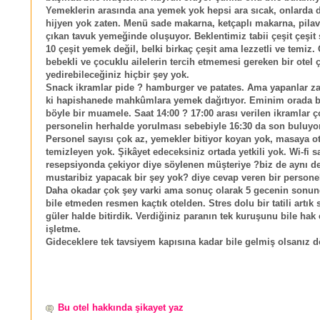
Yemeklerin arasında ana yemek yok hepsi ara sıcak, onlarda d
hijyen yok zaten. Menü sade makarna, ketçaplı makarna, pilav
çıkan tavuk yemeğinde oluşuyor. Beklentimiz tabii çeşit çeşit s
10 çeşit yemek değil, belki birkaç çeşit ama lezzetli ve temiz. 
bebekli ve çocuklu ailelerin tercih etmemesi gereken bir otel
yedirebileceğiniz hiçbir şey yok.
Snack ikramlar pide ? hamburger ve patates. Ama yapanlar z
ki hapishanede mahkûmlara yemek dağıtıyor. Eminim orada bi
böyle bir muamele. Saat 14:00 ? 17:00 arası verilen ikramlar ç
personelin herhalde yorulması sebebiyle 16:30 da son buluyor
Personel sayısı çok az, yemekler bitiyor koyan yok, masaya o
temizleyen yok. Şikâyet edeceksiniz ortada yetkili yok. Wi-fi 
resepsiyonda çekiyor diye söylenen müşteriye ?biz de aynı de
mustaribiz yapacak bir şey yok? diye cevap veren bir persone
Daha okadar çok şey varki ama sonuç olarak 5 gecenin sonun
bile etmeden resmen kaçtık otelden. Stres dolu bir tatili artık 
güler halde bitirdik. Verdiğiniz paranın tek kuruşunu bile hak
işletme.
Gideceklere tek tavsiyem kapısına kadar bile gelmiş olsanız 
Bu otel hakkında şikayet yaz