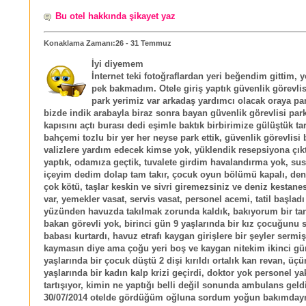
Bu otel hakkında şikayet yaz
Konaklama Zamanı:26 - 31 Temmuz
İyi diyemem
İnternet teki fotoğraflardan yeri beğendim gittim, 
pek bakmadım. Otele giriş yaptık güvenlik görevli
park yerimiz var arkadaş yardımcı olacak oraya pa
bizde indik arabayla biraz sonra bayan güvenlik görevlisi park
kapısını açtı burası dedi eşimle baktık birbirimize gülüştük t
bahçemi tozlu bir yer her neyse park ettik, güvenlik görevlisi 
valizlere yardım edecek kimse yok, yüklendik resepsiyona çıkt
yaptık, odamıza geçtik, tuvalete girdim havalandırma yok, su
içeyim dedim dolap tam takır, çocuk oyun bölümü kapalı, de
çok kötü, taşlar keskin ve sivri giremezsiniz ve deniz kestane
var, yemekler vasat, servis vasat, personel acemi, tatil başlad
yüzünden havuzda takılmak zorunda kaldık, bakıyorum bir ta
bakan görevli yok, birinci gün 9 yaşlarında bir kız çocuğunu
babası kurtardı, havuz etrafı kaygan girişlere bir şeyler sermiş
kaymasın diye ama çoğu yeri boş ve kaygan nitekim ikinci gü
yaşlarında bir çocuk düştü 2 dişi kırıldı ortalık kan revan, üç
yaşlarında bir kadın kalp krizi geçirdi, doktor yok personel yak
tartışıyor, kimin ne yaptığı belli değil sonunda ambulans geld
30/07/2014 otelde gördüğüm oğluna sordum yoğun bakımda