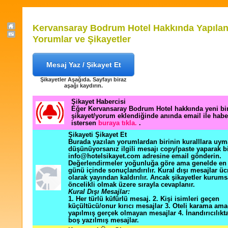
Kervansaray Bodrum Hotel Hakkında Yapıla
Yorumlar ve Şikayetler
Mesaj Yaz / Şikayet Et
Şikayetler Aşağıda. Sayfayı biraz
aşağı kaydırın.
Şikayet Habercisi
Eğer Kervansaray Bodrum Hotel hakkında yeni bi
şikayet/yorum eklendiğinde anında email ile hab
istersen
buraya tıkla.
.
Şikayeti Şikayet Et
Burada yazılan yorumlardan birinin kuralllara uym
düşünüyorsanız ilgili mesajı copy/paste yaparak b
info@hotelsikayet.com adresine email gönderin.
Değerlendirmeler yoğunluğa göre ama genelde en f
günü içinde sonuçlandırılır. Kural dışı mesajlar üc
olarak yayından kaldırılır. Ancak şikayetler kurums
öncelikli olmak üzere sırayla cevaplanır.
Kural Dışı Mesajlar:
1. Her türlü küfürlü mesaj. 2. Kişi isimleri geçen
küçültücü/onur kırıcı mesajlar 3. Oteli karama ama
yapılmış gerçek olmayan mesajlar 4. İnandırıcılık
boş yazılmış mesajlar.