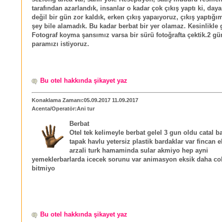
tarafından azarlandık, insanlar o kadar çok çıkış yaptı ki, daya
değil bir gün zor kaldık, erken çıkış yapaıyoruz, çıkış yaptığım
şey bile alamadık. Bu kadar berbat bir yer olamaz. Kesinlikle
Fotograf koyma şansımız varsa bir sürü fotoğrafta çektik.2 gü
paramızı istiyoruz.
Bu otel hakkında şikayet yaz
Konaklama Zamanı:05.09.2017 11.09.2017
Acenta/Operatör:Ani tur
Berbat
Otel tek kelimeyle berbat gelel 3 gun oldu catal b
tapak havlu yetersiz plastik bardaklar var fincan 
arzali turk hamaminda sular akmiyo hep ayni
yemeklerbarlarda icecek sorunu var animasyon eksik daha c
bitmiyo
Bu otel hakkında şikayet yaz