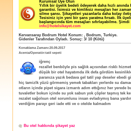
Kurumsal Üye Olun
Yıllık bir üyelik bedeli ödeyerek daha hızlı anında
garantisi. İsimsiz ve kimliksiz mesajları her zama
silme şansı. Şikayetleri yazanlarla daha kolay ileti
Tesisiniz için yeni bir şans yaratma fırsatı. İlk üyel
başlangıcında tüm mesajları sıfırlayabilme. Şimdi 
info@hotelsikayet.com
Kervansaray Bodrum Hotel
Konum:
,
Bodrum
,
Turkiye
.
Gidenler Tarafından Oyladı
. Sonuç:
3
/
10
(Kötü)
Konaklama Zamanı:20.09.2017
Acenta/Operatör:tatil sepeti
iğrenç
rezallet benböyle pis sağlık açısından risklı hizmet
düşük bir otel hayatımda ilk defa gördüm kesinlikl
paranıza yazık bedava gel tatil yap deseler ebedi 
hiç tamizlk yüzü görmemiş yemek tabakları yerlerde su dama
otların içinde pipet sigara izmarıtı adım ettığınız her yerede bu
tuvaletler bokun içinde su yok sabun yok çöpler taşmış tek ke
rezalet sağolsun otel sorumlusu insan evladıymış bana yardı
verdiğim parayı geri iade etti ve o otelde kalmadım
Bu otel hakkında şikayet yaz