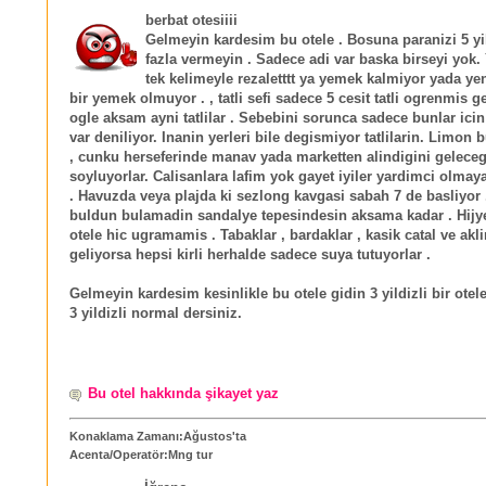
berbat otesiiii
Gelmeyin kardesim bu otele . Bosuna paranizi 5 yi
fazla vermeyin . Sadece adi var baska birseyi yok.
tek kelimeyle rezaletttt ya yemek kalmiyor yada ye
bir yemek olmuyor . , tatli sefi sadece 5 cesit tatli ogrenmis 
ogle aksam ayni tatlilar . Sebebini sorunca sadece bunlar ic
var deniliyor. Inanin yerleri bile degismiyor tatlilarin. Limon
, cunku herseferinde manav yada marketten alindigini geleceg
soyluyorlar. Calisanlara lafim yok gayet iyiler yardimci olmaya
. Havuzda veya plajda ki sezlong kavgasi sabah 7 de basliyor 
buldun bulamadin sandalye tepesindesin aksama kadar . Hij
otele hic ugramamis . Tabaklar , bardaklar , kasik catal ve akl
geliyorsa hepsi kirli herhalde sadece suya tutuyorlar .
Gelmeyin kardesim kesinlikle bu otele gidin 3 yildizli bir otel
3 yildizli normal dersiniz.
Bu otel hakkında şikayet yaz
Konaklama Zamanı:Ağustos'ta
Acenta/Operatör:Mng tur