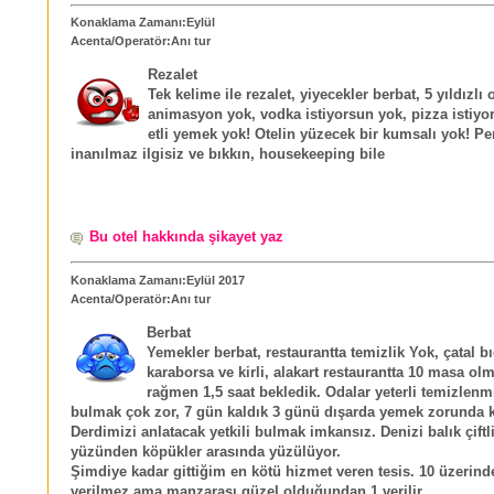
Konaklama Zamanı:Eylül
Acenta/Operatör:Anı tur
Rezalet
Tek kelime ile rezalet, yiyecekler berbat, 5 yıldızlı 
animasyon yok, vodka istiyorsun yok, pizza istiyo
etli yemek yok! Otelin yüzecek bir kumsalı yok! Pe
inanılmaz ilgisiz ve bıkkın, housekeeping bile
Bu otel hakkında şikayet yaz
Konaklama Zamanı:Eylül 2017
Acenta/Operatör:Anı tur
Berbat
Yemekler berbat, restaurantta temizlik Yok, çatal b
karaborsa ve kirli, alakart restaurantta 10 masa ol
rağmen 1,5 saat bekledik. Odalar yeterli temizlenm
bulmak çok zor, 7 gün kaldık 3 günü dışarda yemek zorunda k
Derdimizi anlatacak yetkili bulmak imkansız. Denizi balık çiftli
yüzünden köpükler arasında yüzülüyor.
Şimdiye kadar gittiğim en kötü hizmet veren tesis. 10 üzerind
verilmez ama manzarası güzel olduğundan 1 verilir.