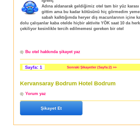
İğrenç
Adına aldanarak geldiğimiz otel tam bir yüz karası 
gittim ama bu kadar kötüsünü hiç görmedim yemek
sabah kalktığımda heryer diş macunlarının içine k
dolu çalışanlar kaba otelde hiçbir aktivite YÖK saat 10 da her
çekiliyor kesinlikle tercih edilmemesi gereken bir otel
Bu otel hakkında şikayet yaz
Sayfa: 1
Sonraki Şikayetler (Sayfa:2) >>
Kervansaray Bodrum Hotel Bodrum
Yorum yaz
Şikayet Et