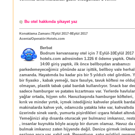
Bu otel hakkında şikayet yaz
Konaklama Zamanı:7Eylül 2017-8Eylül 2017
Acenta/Operatör:Hotels.com
Berbat
Bodrum kervansaray otel için 7 Eylül-10Eylül 2017 t
hotels.com adresinden 1.226 tl ödeme yaptık. Otele
14:00 giriş yaptık, ilk önce bellboydan arabamızı
parkedemeyeceğimiz yönünde azar işittik, bellboy vale herhal
zamanda. Hayatımda bu kadar pis bir 5 yıldızlı otel gördüm.
bir fiyasko , kabak yemeği, taze fasulye, tavuk köftesi ne oldu
olmayan, plastik tabak çatal bardak kullanılıyor. Snack bar ded
sadece hamburger ve patates kızartması var. Yerlerde havlular
yağlar ortada, hijyen sıfır. Havuzbaşında hamburger köfteleri,
kırık ve minder yırtık, içmek istediğiniz kahveler plastik barda
makinalarda kahve yok, odamızda yatakta leke var, kahvaltıd
üzerinde sinek vardı, yumurta pişirdikleri ızgara felaket altınd
Yemeğinizi alıp dısarda oturacak yer bulmanız imkansız, resta
, insanlar kuyrukta böyle acayip bir durum olamaz. Havuz da 
bulmak imkansız zaten hijyende değil. Denize girmek imkansı
sezlong anca var, sahil yok. Reseptiyon, satış müdürü resmen