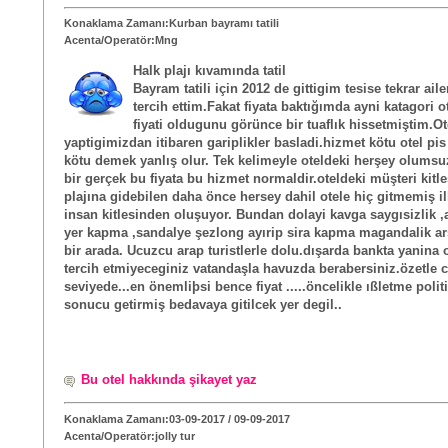
Konaklama Zamanı:Kurban bayramı tatili
Acenta/Operatör:Mng
Halk plajı kıvamında tatil
Bayram tatili için 2012 de gittigim tesise tekrar ail
tercih ettim.Fakat fiyata baktığımda ayni katagori ot
fiyati oldugunu görünce bir tuaflık hissetmiştim.Ot
yaptigimizdan itibaren gariplikler basladi.hizmet kötu otel pi
kötu demek yanlış olur. Tek kelimeyle oteldeki herşey olumsu
bir gerçek bu fiyata bu hizmet normaldir.oteldeki müşteri kitle
plajına gidebilen daha önce hersey dahil otele hiç gitmemiş i
insan kitlesinden oluşuyor. Bundan dolayi kavga saygısizlik ,a
yer kapma ,sandalye şezlong ayırip sira kapma magandalik ars
bir arada. Ucuzcu arap turistlerle dolu.dışarda bankta yanina
tercih etmiyeceginiz vatandaşla havuzda berabersiniz.özetle 
seviyede...en önemliþsi bence fiyat .....öncelikle ıßletme polit
sonucu getirmiş bedavaya gitilcek yer degil..
Bu otel hakkında şikayet yaz
Konaklama Zamanı:03-09-2017 / 09-09-2017
Acenta/Operatör:jolly tur