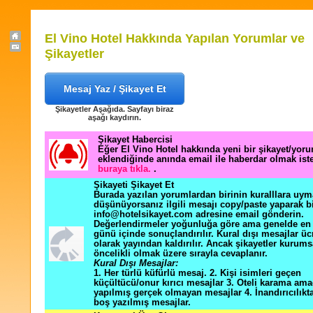
El Vino Hotel Hakkında Yapılan Yorumlar ve
Şikayetler
Mesaj Yaz / Şikayet Et
Şikayetler Aşağıda. Sayfayı biraz
aşağı kaydırın.
Şikayet Habercisi
Eğer El Vino Hotel hakkında yeni bir şikayet/yor
eklendiğinde anında email ile haberdar olmak ist
buraya tıkla.
.
Şikayeti Şikayet Et
Burada yazılan yorumlardan birinin kuralllara uym
düşünüyorsanız ilgili mesajı copy/paste yaparak b
info@hotelsikayet.com adresine email gönderin.
Değerlendirmeler yoğunluğa göre ama genelde en f
günü içinde sonuçlandırılır. Kural dışı mesajlar üc
olarak yayından kaldırılır. Ancak şikayetler kurums
öncelikli olmak üzere sırayla cevaplanır.
Kural Dışı Mesajlar:
1. Her türlü küfürlü mesaj. 2. Kişi isimleri geçen
küçültücü/onur kırıcı mesajlar 3. Oteli karama ama
yapılmış gerçek olmayan mesajlar 4. İnandırıcılık
boş yazılmış mesajlar.