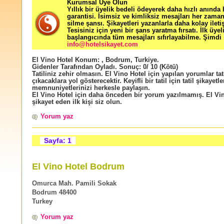
Kurumsal Üye Olun
Yıllık bir üyelik bedeli ödeyerek daha hızlı anında
garantisi. İsimsiz ve kimliksiz mesajları her zama
silme şansı. Şikayetleri yazanlarla daha kolay ileti
Tesisiniz için yeni bir şans yaratma fırsatı. İlk üyel
başlangıcında tüm mesajları sıfırlayabilme. Şimdi 
info@hotelsikayet.com
El Vino Hotel
Konum:
,
Bodrum
,
Turkiye
.
Gidenler Tarafından Oyladı
. Sonuç:
0
/
10
(Kötü)
Tatiliniz zehir olmasın. El Vino Hotel için yapılan yorumlar tat
çıkacaklara yol gösterecektir. Keyifli bir tatil için tatil şikayetle
memnuniyetlerinizi herkesle paylaşın.
El Vino Hotel için daha önceden bir yorum yazılmamış. El Vi
şikayet eden ilk kişi siz olun.
Yorum yaz
Sayfa: 1
El Vino Hotel Bodrum
Omurca Mah. Pamili Sokak
Bodrum 48400
Turkey
Yorum yaz