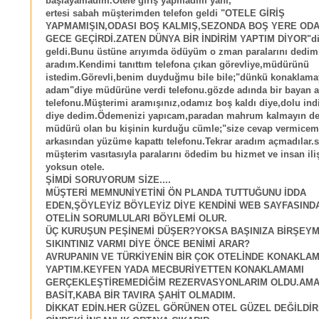
başlayamadım.Otele giriş yapmadım yani,
ertesi sabah müşterimden telefon geldi "OTELE GİRİŞ
YAPMAMIŞIN,ODASI BOŞ KALMIŞ,SEZONDA BOŞ YERE ODA
GECE GEÇİRDİ.ZATEN DÜNYA BİR İNDİRİM YAPTIM DİYOR"die 
geldi.Bunu üstüne arıyımda ödüyüm o zman paralarını dedim 
aradım.Kendimi tanıttım telefona çıkan görevliye,müdürünü
istedim.Görevli,benim duyduğmu bile bile;"dünkü konaklam
adam"diye müdürüne verdi telefonu.gözde adında bir bayan a
telefonu.Müşterimi aramışınız,odamız boş kaldı diye,dolu ind
diye dedim.Ödemenizi yapıcam,paradan mahrum kalmayın de
müdürü olan bu kişinin kurduğu cümle;"size cevap vermicem
arkasından yüzüme kapattı telefonu.Tekrar aradım açmadılar.
müşterim vasıtasıyla paralarını ödedim bu hizmet ve insan ili
yoksun otele.
ŞİMDİ SORUYORUM SİZE....
MÜŞTERİ MEMNUNİYETİNİ ÖN PLANDA TUTTUĞUNU İDDA
EDEN,ŞÖYLEYİZ BÖYLEYİZ DİYE KENDİNİ WEB SAYFASIND
OTELİN SORUMLULARI BÖYLEMİ OLUR.
ÜÇ KURUŞUN PEŞİNEMİ DÜŞER?YOKSA BAŞINIZA BİRŞEYMİ
SIKINTINIZ VARMI DİYE ÖNCE BENİMİ ARAR?
AVRUPANIN VE TÜRKİYENİN BİR ÇOK OTELİNDE KONAKLA
YAPTIM.KEYFEN YADA MECBURİYETTEN KONAKLAMAMI
GERÇEKLEŞTİREMEDİĞİM REZERVASYONLARIM OLDU.AMA
BASİT,KABA BİR TAVIRA ŞAHİT OLMADIM.
DİKKAT EDİN.HER GÜZEL GÖRÜNEN OTEL GÜZEL DEĞİLDİR