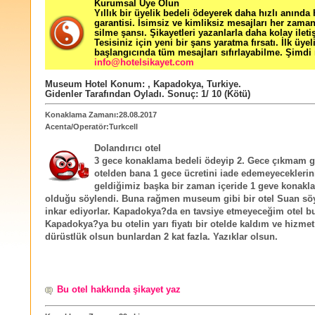
Kurumsal Üye Olun
Yıllık bir üyelik bedeli ödeyerek daha hızlı anında
garantisi. İsimsiz ve kimliksiz mesajları her zama
silme şansı. Şikayetleri yazanlarla daha kolay ileti
Tesisiniz için yeni bir şans yaratma fırsatı. İlk üyel
başlangıcında tüm mesajları sıfırlayabilme. Şimdi 
info@hotelsikayet.com
Museum Hotel
Konum:
,
Kapadokya
,
Turkiye
.
Gidenler Tarafından Oyladı
. Sonuç:
1
/
10
(Kötü)
Konaklama Zamanı:28.08.2017
Acenta/Operatör:Turkcell
Dolandırıcı otel
3 gece konaklama bedeli ödeyip 2. Gece çıkmam g
otelden bana 1 gece ücretini iade edemeyecekleri
geldiğimiz başka bir zaman içeride 1 geve konak
olduğu söylendi. Buna rağmen museum gibi bir otel Suan söy
inkar ediyorlar. Kapadokya?da en tavsiye etmeyeceğim otel bu
Kapadokya?ya bu otelin yarı fiyatı bir otelde kaldım ve hizmet
dürüstlük olsun bunlardan 2 kat fazla. Yazıklar olsun.
Bu otel hakkında şikayet yaz