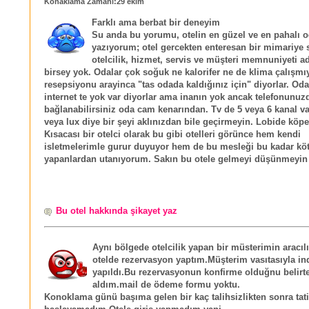
Konaklama Zamanı:29 ekim
Farklı ama berbat bir deneyim
Su anda bu yorumu, otelin en güzel ve en pahalı 
yazıyorum; otel gercekten enteresan bir mimariye s
otelcilik, hizmet, servis ve müşteri memnuniyeti a
birsey yok. Odalar çok soğuk ne kalorifer ne de klima çalışmı
resepsiyonu arayinca "tas odada kaldığınız için" diyorlar. Od
internet te yok var diyorlar ama inanın yok ancak telefonunuz
bağlanabilirsiniz oda cam kenarından. Tv de 5 veya 6 kanal va
veya lux diye bir şeyi aklınızdan bile geçirmeyin. Lobide köpe
Kısacası bir otelci olarak bu gibi otelleri görünce hem kendi
isletmelerimle gurur duyuyor hem de bu mesleği bu kadar kö
yapanlardan utanıyorum. Sakın bu otele gelmeyi düşünmeyin 
Bu otel hakkında şikayet yaz
Aynı bölgede otelcilik yapan bir müsterimin aracıl
otelde rezervasyon yaptım.Müşterim vasıtasıyla in
yapıldı.Bu rezervasyonun konfirme olduğnu belirte
aldım.mail de ödeme formu yoktu.
Konoklama günü başıma gelen bir kaç talihsizlikten sonra tat