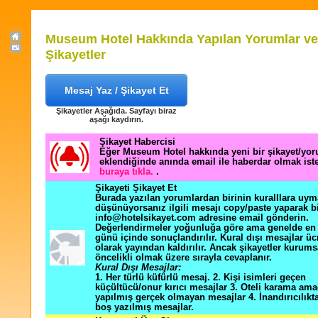
Museum Hotel Hakkında Yapılan Yorumlar ve
Şikayetler
Mesaj Yaz / Şikayet Et
Şikayetler Aşağıda. Sayfayı biraz
aşağı kaydırın.
Şikayet Habercisi
Eğer Museum Hotel hakkında yeni bir şikayet/yo
eklendiğinde anında email ile haberdar olmak ist
buraya tıkla.
.
Şikayeti Şikayet Et
Burada yazılan yorumlardan birinin kuralllara uym
düşünüyorsanız ilgili mesajı copy/paste yaparak b
info@hotelsikayet.com adresine email gönderin.
Değerlendirmeler yoğunluğa göre ama genelde en f
günü içinde sonuçlandırılır. Kural dışı mesajlar üc
olarak yayından kaldırılır. Ancak şikayetler kurums
öncelikli olmak üzere sırayla cevaplanır.
Kural Dışı Mesajlar:
1. Her türlü küfürlü mesaj. 2. Kişi isimleri geçen
küçültücü/onur kırıcı mesajlar 3. Oteli karama ama
yapılmış gerçek olmayan mesajlar 4. İnandırıcılık
boş yazılmış mesajlar.