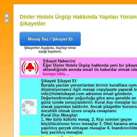
Dinler Hotels Ürgüp Hakkında Yapılan Yorum
Şikayetler
Mesaj Yaz / Şikayet Et
Şikayetler Aşağıda. Sayfayı biraz
aşağı kaydırın.
Şikayet Habercisi
Eğer Dinler Hotels Ürgüp hakkında yeni bir şikay
eklendiğinde anında email ile haberdar olmak ist
buraya tıkla.
.
Şikayeti Şikayet Et
Burada yazılan yorumlardan birinin kuralllara uym
düşünüyorsanız ilgili mesajı copy/paste yaparak b
info@hotelsikayet.com adresine email gönderin.
Değerlendirmeler yoğunluğa göre ama genelde en f
günü içinde sonuçlandırılır. Kural dışı mesajlar üc
olarak yayından kaldırılır. Ancak şikayetler kurums
öncelikli olmak üzere sırayla cevaplanır.
Kural Dışı Mesajlar:
1. Her türlü küfürlü mesaj. 2. Kişi isimleri geçen
küçültücü/onur kırıcı mesajlar 3. Oteli karama ama
yapılmış gerçek olmayan mesajlar 4. İnandırıcılık
boş yazılmış mesajlar.