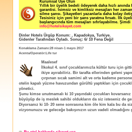
Kurumsal Üye Olun
Yıllık bir üyelik bedeli ödeyerek daha hızlı anında
garantisi. İsimsiz ve kimliksiz mesajları her zama
silme şansı. Şikayetleri yazanlarla daha kolay ileti
Tesisiniz için yeni bir şans yaratma fırsatı. İlk üyel
başlangıcında tüm mesajları sıfırlayabilme. Şimdi 
info@hotelsikayet.com
Dinler Hotels Ürgüp
Konum:
,
Kapadokya
,
Turkiye
.
Gidenler Tarafından Oyladı
. Sonuç:
6
/
10
Fena Değil
Konaklama Zamanı:28 nisan-1 mayıs 2017
Acenta/Operatör:Life tur
Maalesef
İlkokul 4. sınıf çocuklarımızla kültür turu için gitt
ikiye ayırabiliriz. Bir tarafta ellerinden geleni yap
çırpınan sıcak samimi alt ve orta kademe persone
otelin kapalı yüzme havuzundan gürültü yaptıkları için çocukl
yönetici.
Şunu kimse unutmamalı ki 10 yaşındaki çocukları kovarsanız
büyüyüp de iş meslek sahibi oldukların da siz isteseniz de ge
Diyorsanız ki 10- 20 sene sonrasına kim öle kim kala bu da si
vizyonunuzu ve geleceğe bakışınızın uzun vadeli olmadığını g
Bu otel hakkında şikayet yaz