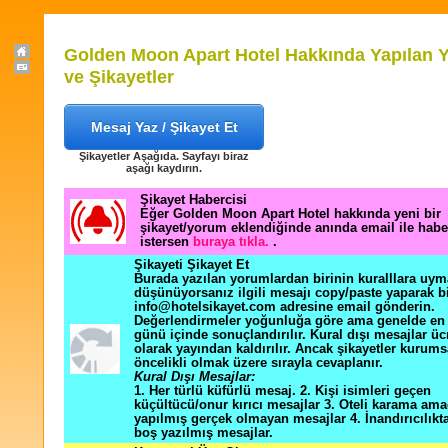
Golden Moon Apart Hotel Hakkında Yapılan 
ve Şikayetler
Mesaj Yaz / Şikayet Et
Şikayetler Aşağıda. Sayfayı biraz
aşağı kaydırın.
Şikayet Habercisi
Eğer Golden Moon Apart Hotel hakkında yeni bir
şikayet/yorum eklendiğinde anında email ile hab
istersen
buraya tıkla.
.
Şikayeti Şikayet Et
Burada yazılan yorumlardan birinin kuralllara uym
düşünüyorsanız ilgili mesajı copy/paste yaparak b
info@hotelsikayet.com adresine email gönderin.
Değerlendirmeler yoğunluğa göre ama genelde en f
günü içinde sonuçlandırılır. Kural dışı mesajlar üc
olarak yayından kaldırılır. Ancak şikayetler kurums
öncelikli olmak üzere sırayla cevaplanır.
Kural Dışı Mesajlar:
1. Her türlü küfürlü mesaj. 2. Kişi isimleri geçen
küçültücü/onur kırıcı mesajlar 3. Oteli karama ama
yapılmış gerçek olmayan mesajlar 4. İnandırıcılık
boş yazılmış mesajlar.