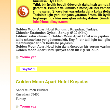
Kurumsal Üye Olun
Yıllık bir üyelik bedeli ödeyerek daha hızlı anında
garantisi. İsimsiz ve kimliksiz mesajları her zama
silme şansı. Şikayetleri yazanlarla daha kolay ileti
Tesisiniz için yeni bir şans yaratma fırsatı. İlk üyel
başlangıcında tüm mesajları sıfırlayabilme. Şimdi 
info@hotelsikayet.com
Golden Moon Apart Hotel
Konum:
,
Kuşadası
,
Turkiye
.
Gidenler Tarafından Oyladı
. Sonuç:
0
/
10
(Kötü)
Tatiliniz zehir olmasın. Golden Moon Apart Hotel için yapılan
tatile çıkacaklara yol gösterecektir. Keyifli bir tatil için tatil şik
memnuniyetlerinizi herkesle paylaşın.
Golden Moon Apart Hotel için daha önceden bir yorum yazıl
Golden Moon Apart Hotel şikayet eden ilk kişi siz olun.
Yorum yaz
Sayfa: 1
Golden Moon Apart Hotel Kuşadası
Sabri Mumcu Bulvari
Kusadasi 09400
Turkey
Yorum yaz