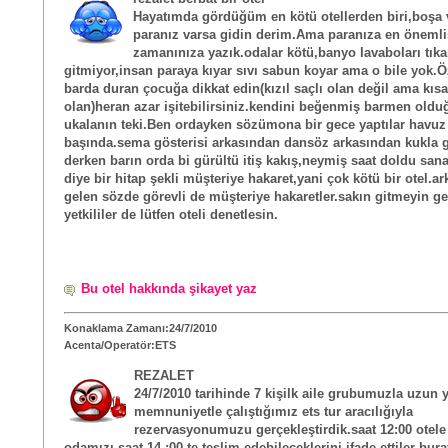
Hayatımda gördüğüm en kötü otellerden biri,boşa 
paranız varsa gidin derim.Ama paranıza en önemli
zamanınıza yazık.odalar kötü,banyo lavaboları tıka
gitmiyor,insan paraya kıyar sıvı sabun koyar ama o bile yok.Öz
barda duran çocuğa dikkat edin(kızıl saçlı olan değil ama kıs
olan)heran azar işitebilirsiniz.kendini beğenmiş barmen old
ukalanın teki.Ben ordayken sözümona bir gece yaptılar havuz
başında.sema gösterisi arkasından dansöz arkasından kukla g
derken barın orda bi gürültü itiş kakış,neymiş saat doldu sana
diye bir hitap şekli müşteriye hakaret,yani çok kötü bir otel.a
gelen sözde görevli de müşteriye hakaretler.sakın gitmeyin ge
yetkililer de lütfen oteli denetlesin.
Bu otel hakkında şikayet yaz
Konaklama Zamanı:24/7/2010
Acenta/Operatör:ETS
REZALET
24/7/2010 tarihinde 7 kişilk aile grubumuzla uzun yı
memnuniyetle çalıştığımız ets tur aracılığıyla
rezervasyonumuzu gerçekleştirdik.saat 12:00 otele 