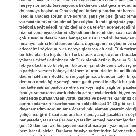
odamızı saat 14 :00 te teslim edebileceklerini ifade ettiler bur
herşey normaldi.Resepsiyonda beklerken vakit geçirmek adın
dolaşmaya başladım.O susadığımı farkedip bardan bir bardak
istedim.Oradaki sorumlu ve sorunlu şahsiyet bileliğimiz olm
vermesinin mümkün olmadığını söyledi bende girişimiz yapıl
telefonla teyit edebilirsiniz dedim o da telefon edemeyeceğin
hizmet veremeyeceklerini söyledi bende kendisine şuan cadde
çok susadım desem bana her geçen su alır verirdi herşeyden
insaniyet adına kendisinden utanç duyduğumu söyledim ve şi
edeceğimi söyledim o da nereye gidersen git dedi.Türk turizm
bir leke olan bu kişiden bir Türk olarak utanç duydum burad
yabancı misafirlerimizden bir Türk olarak özür diliyorum.Su
lobiye ulaştım ve bileliğimi taktırdım şimdide ben sizden iç
siparişler versem bahçeye döksem olurmu dedim bu adilik o
dedim haklısınız dediler sizin yaptığınızda bundan farklı birş
dedim.o arada öğle yemeği saati geldi yemekte büyük bir şok
markette satılan pastörize etlerden koymuşlar yağlı bir patates
fasulye ve makarna vardı dahada acısı tuvaletlerdeki hijyen rez
benzeride burada yaşanıyordu karpuz ve peynirle karnımızı 
sonra oadamızın hazırlanmasını bekledik saat 14:30 gibi artık
dayanamadım sordum ama öğrendimki eleman yetersiz olduğ
yetişemediğini 1 saat sonrara hazırlamaya çalışacaklarını söyl
her yerede yazı asmışlar oadayı teslim etmeyi beceremiyorlar
gün 12 den sonraki herşeyden ücret alınacağını yazmışlar h
hem beceriksizler...Bunların Antalya turizminden öğrenecek o