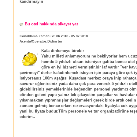
kandırmayın
Bu otel hakkında şikayet yaz
Konaklama Zamanı:28.06.2010 - 05.07.2010
Acenta/Operatör:Didim tur
Kafa dinlemeye birebir
Yahu milleti anlamıyorum ne bekliyorlar hem ucu
hemde 5 yıldızlı olsun isteniyor galiba bence otel
göre en iyi hizmeti vermiştir,bir laf vardır "ver ka
çevirmeyi" derler kafadinlemek isteyen için paraya göre çok 
istiyorsanız 100m aşağısı Kuşadası merkez oraya inip rahatça
savurur eğlenirsiniz yada daha çok para vererek 5 yıldızlı otel
gidebilirsiniz yemeklerinide beğendim personel yardımcı olm
elinden geleni yaptı yalnız tek şikayetim çarşaflar ve havlular
yıkanmaktan yıpranmışlar değişmeleri gerek birde artık otelin 
zamanı gelmiş bence erken rezervasyondaki fiyatıyla çok uygu
yani bu fiyata budur.Tüm personele ve tur organizatörüne teş
ederim..