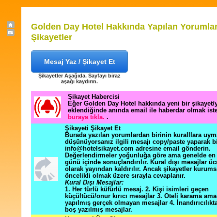
Golden Day Hotel Hakkında Yapılan Yorumlar
Şikayetler
Mesaj Yaz / Şikayet Et
Şikayetler Aşağıda. Sayfayı biraz
aşağı kaydırın.
Şikayet Habercisi
Eğer Golden Day Hotel hakkında yeni bir şikayet
eklendiğinde anında email ile haberdar olmak ist
buraya tıkla.
.
Şikayeti Şikayet Et
Burada yazılan yorumlardan birinin kuralllara uym
düşünüyorsanız ilgili mesajı copy/paste yaparak b
info@hotelsikayet.com adresine email gönderin.
Değerlendirmeler yoğunluğa göre ama genelde en f
günü içinde sonuçlandırılır. Kural dışı mesajlar üc
olarak yayından kaldırılır. Ancak şikayetler kurums
öncelikli olmak üzere sırayla cevaplanır.
Kural Dışı Mesajlar:
1. Her türlü küfürlü mesaj. 2. Kişi isimleri geçen
küçültücü/onur kırıcı mesajlar 3. Oteli karama ama
yapılmış gerçek olmayan mesajlar 4. İnandırıcılık
boş yazılmış mesajlar.