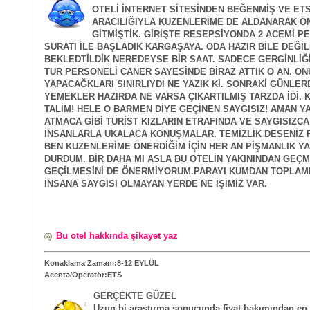
OTELİ İNTERNET SİTESİNDEN BEĞENMİŞ VE ET
ARACILIĞIYLA KUZENLERİME DE ALDANARAK Ö
GİTMİŞTİK. GİRİŞTE RESEPSİYONDA 2 ACEMİ P
SURATI İLE BAŞLADIK KARGAŞAYA. ODA HAZIR BİLE DEĞİL
BEKLEDTİLDİK NEREDEYSE BİR SAAT. SADECE GERGİNLİĞİ
TUR PERSONELİ CANER SAYESİNDE BİRAZ ATTIK O AN. ON
YAPACAĞKLARI SINIRLIYDI NE YAZIK Kİ. SONRAKİ GÜNLER
YEMEKLER HAZIRDA NE VARSA ÇIKARTILMIŞ TARZDA İDİ.
TALİM! HELE O BARMEN DİYE GEÇİNEN SAYGISIZ! AMAN Y
ATMACA GİBİ TURİST KIZLARIN ETRAFINDA VE SAYGISIZCA
İNSANLARLA UKALACA KONUŞMALAR. TEMİZLİK DESENİZ 
BEN KUZENLERİME ÖNERDİĞİM İÇİN HER AN PİŞMANLIK Y
DURDUM. BİR DAHA MI ASLA BU OTELİN YAKININDAN GEÇ
GEÇİLMESİNİ DE ÖNERMİYORUM.PARAYI KUMDAN TOPLAM
İNSANA SAYGISI OLMAYAN YERDE NE İŞİMİZ VAR.
Bu otel hakkında şikayet yaz
Konaklama Zamanı:8-12 EYLÜL
Acenta/Operatör:ETS
GERÇEKTE GÜZEL
Uzun bi araştırma sonucunda fiyat bakımından en