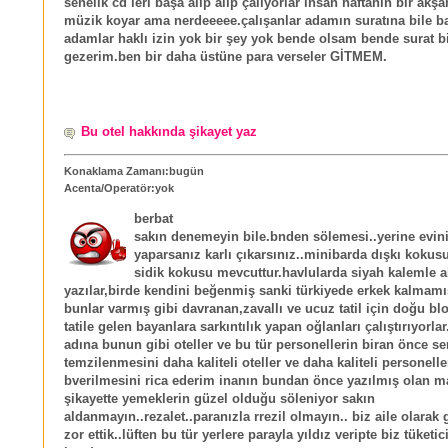
senelik cd leri başa alıp alıp çalıyorlar insan haftanın bir akşa
müzik koyar ama nerdeeeee.çalışanlar adamın suratına bile b
adamlar haklı izin yok bir şey yok bende olsam bende surat bi
gezerim.ben bir daha üstüne para verseler GİTMEM.
Bu otel hakkında şikayet yaz
Konaklama Zamanı:bugün
Acenta/Operatör:yok
berbat
sakın denemeyin bile.bnden sölemesi..yerine eviniz
yaparsanız karlı çıkarsınız..minibarda dışkı kokus
sidik kokusu mevcuttur.havlularda siyah kalemle 
yazılar,birde kendini beğenmiş sanki türkiyede erkek kalmamı
bunlar varmış gibi davranan,zavallı ve ucuz tatil için doğu b
tatile gelen bayanlara sarkıntılık yapan oğlanları çalıştırıyorlar
adına bunun gibi oteller ve bu tür personellerin biran önce s
temzilenmesini daha kaliteli oteller ve daha kaliteli personel
bverilmesini rica ederim inanın bundan önce yazılmış olan m
şikayette yemeklerin güzel olduğu söleniyor sakın
aldanmayın..rezalet..paranızla rrezil olmayın.. biz aile olarak 
zor ettik..lüften bu tür yerlere parayla yıldız veripte biz tüketici