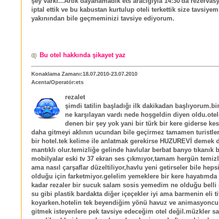
şey varki...Artık dayanamadık ets aracığıyla 14:30'da rezerv
iptal ettik ve bu kabustan kurtulup oteli terkettik size tavsiyem
yakınından bile geçmeminizi tavsiye ediyorum.
Bu otel hakkında şikayet yaz
Konaklama Zamanı:18.07.2010-23.07.2010
Acenta/Operatör:ets
rezalet
şimdi tatilin başladığı ilk dakikadan başlıyorum.bir 
ne karşılayan vardı nede hoşgeldin diyen oldu.ote
denen bir şey yok yani bir türk bir kere giderse kesi
daha gitmeyi aklının ucundan bile geçirmez tamamen turistler
bir hotel.tek kelime ile anlatmak gerekirse HUZUREVİ demek 
mantıklı olur.temizliğe gelinde havlular berbat banyo tıkanık 
mobilyalar eski tv 37 ekran ses çıkmıyor,tamam hergün temizl
ama nasıl çarşaflar düzeltiliyor,havlu yeni getirseler bile heps
olduğu için farketmiyor.gelelim yemeklere bir kere hayatımda
kadar rezaler bir sucuk salam sosis yemedim ne olduğu belli d
su gibi plastik bardakta diğer içeçekler iyi ama barmenin eli ti
koyarken.hotelin tek beyendiğim yönü havuz ve animasyoncu 
gitmek isteyenlere pek tavsiye edeceğim otel değil.müzkler sa