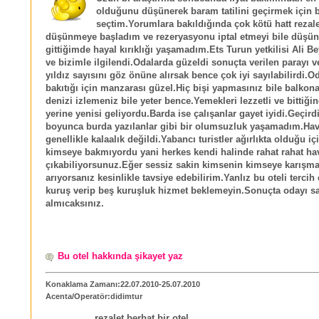
olduğunu düşünerek baram tatilini geçirmek için b
seçtim.Yorumlara bakıldığında çok kötü hatt rezal
düşünmeye başladım ve rezeryasyonu iptal etmeyi bile düşü
gittiğimde hayal kırıklığı yaşamadım.Ets Turun yetkilisi Ali Be
ve bizimle ilgilendi.Odalarda güzeldi sonuçta verilen parayı v
yıldız sayısını göz önüne alırsak bence çok iyi sayılabilirdi.O
bakıtığı için manzarası güzel.Hiç bişi yapmasınız bile balkona
denizi izlemeniz bile yeter bence.Yemekleri lezzetli ve bittiğin
yerine yenisi geliyordu.Barda ise çalışanlar gayet iyidi.Geçir
boyunca burda yazılanlar gibi bir olumsuzluk yaşamadım.Ha
genellikle kalaalık değildi.Yabancı turistler ağırlıkta olduğu i
kimseye bakmıyordu yani herkes kendi halinde rahat rahat ha
çıkabiliyorsunuz.Eğer sessiz sakin kimsenin kimseye karışmad
arıyorsanız kesinlikle tavsiye edebilirim.Yanlız bu oteli tercih
kuruş verip beş kuruşluk hizmet beklemeyin.Sonuçta odayı sa
almıcaksınız.
Bu otel hakkında şikayet yaz
Konaklama Zamanı:22.07.2010-25.07.2010
Acenta/Operatör:didimtur
rezalet berbat bir otel