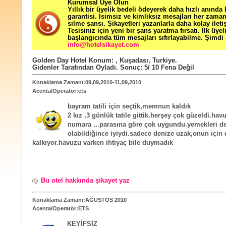
Kurumsal Üye Olun
Yıllık bir üyelik bedeli ödeyerek daha hızlı anında
garantisi. İsimsiz ve kimliksiz mesajları her zama
silme şansı. Şikayetleri yazanlarla daha kolay ileti
Tesisiniz için yeni bir şans yaratma fırsatı. İlk üyel
başlangıcında tüm mesajları sıfırlayabilme. Şimdi 
info@hotelsikayet.com
Golden Day Hotel
Konum:
,
Kuşadası
,
Turkiye
.
Gidenler Tarafından Oyladı
. Sonuç:
5
/
10
Fena Değil
Konaklama Zamanı:09,09,2010-11,09,2010
Acenta/Operatör:ets
bayram tatili için seçtik,memnun kaldık
2 kız ,3 günlük tatile gittik.herşey çok güzeldi.hav
numara ...parasına göre çok uygundu.yemekleri d
olabildiğince iyiydi.sadece denize uzak,onun için 
kalkıyor.havuzu varken ihtiyaç bile duymadık
Bu otel hakkında şikayet yaz
Konaklama Zamanı:AĞUSTOS 2010
Acenta/Operatör:ETS
KEYİFSİZ