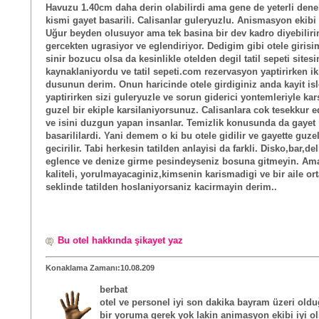
Havuzu 1.40cm daha derin olabilirdi ama gene de yeterli deneb
kismi gayet basarili. Calisanlar guleryuzlu. Anismasyon ekibi
Uğur beyden olusuyor ama tek basina bir dev kadro diyebilir
gercekten ugrasiyor ve eglendiriyor. Dedigim gibi otele girisi
sinir bozucu olsa da kesinlikle otelden degil tatil sepeti sites
kaynaklaniyordu ve tatil sepeti.com rezervasyon yaptirirken ik
dusunun derim. Onun haricinde otele girdiginiz anda kayit isl
yaptirirken sizi guleryuzle ve sorun giderici yontemleriyle kar
guzel bir ekiple karsilaniyorsunuz. Calisanlara cok tesekkur e
ve isini duzgun yapan insanlar. Temizlik konusunda da gayet
basarililardi. Yani demem o ki bu otele gidilir ve gayette guzel 
gecirilir. Tabi herkesin tatilden anlayisi da farkli. Disko,bar,del
eglence ve denize girme pesindeyseniz bosuna gitmeyin. Am
kaliteli, yorulmayacaginiz,kimsenin karismadigi ve bir aile or
seklinde tatilden hoslaniyorsaniz kacirmayin derim..
Bu otel hakkında şikayet yaz
Konaklama Zamanı:10.08.209
berbat
otel ve personel iyi son dakika bayram üzeri oldu
bir yoruma gerek yok lakin animasyon ekibi iyi o