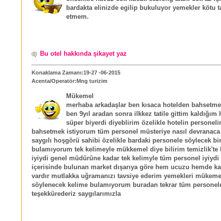
bardakta elinizde egilip bukuluyor yemekler kötu t
etmem.
Bu otel hakkında şikayet yaz
Konaklama Zamanı:19-27 -06-2015
Acenta/Operatör:Mng turizim
Mükemel
merhaba arkadaşlar ben kısaca hotelden bahsetme
ben 9yıl aradan sonra ilkkez tatile gittim kaldığım
süper biyerdi diyeblirim özelikle hotelin personel
bahsetmek istiyorum tüm personel müsteriye nasıl devranaca
saygılı hoşgörü sahibi özelikle bardaki personele söylecek bi
bulamıyorum tek kelimeyle mükkemel diye bilirim temizlik'te 
iyiydi genel müdürüne kadar tek kelimyle tüm personel iyiydi
içerisinde bulunan market dışarıya göre hem ucuzu hemde kali
vardır mutlakka uğramanızı tavsiye ederim yemekleri mükeme
söylenecek kelime bulamıyorum buradan tekrar tüm personel
teşekkürederiz saygılarımızla