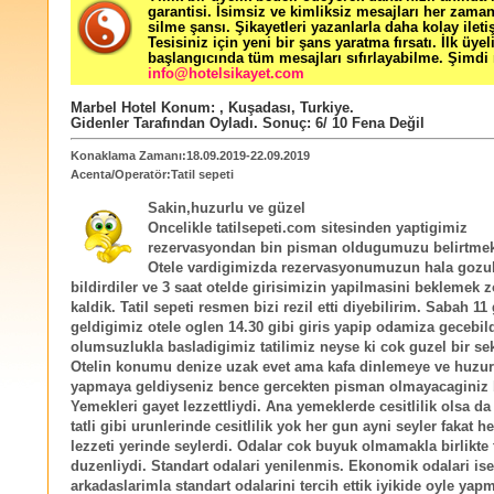
garantisi. İsimsiz ve kimliksiz mesajları her zama
silme şansı. Şikayetleri yazanlarla daha kolay ileti
Tesisiniz için yeni bir şans yaratma fırsatı. İlk üyel
başlangıcında tüm mesajları sıfırlayabilme. Şimdi 
info@hotelsikayet.com
Marbel Hotel
Konum:
,
Kuşadası
,
Turkiye
.
Gidenler Tarafından Oyladı
. Sonuç:
6
/
10
Fena Değil
Konaklama Zamanı:18.09.2019-22.09.2019
Acenta/Operatör:Tatil sepeti
Sakin,huzurlu ve güzel
Oncelikle tatilsepeti.com sitesinden yaptigimiz
rezervasyondan bin pisman oldugumuzu belirtmek
Otele vardigimizda rezervasyonumuzun hala gozu
bildirdiler ve 3 saat otelde girisimizin yapilmasini beklemek 
kaldik. Tatil sepeti resmen bizi rezil etti diyebilirim. Sabah 11 
geldigimiz otele oglen 14.30 gibi giris yapip odamiza gecebil
olumsuzlukla basladigimiz tatilimiz neyse ki cok guzel bir seki
Otelin konumu denize uzak evet ama kafa dinlemeye ve huzurlu
yapmaya geldiyseniz bence gercekten pisman olmayacaginiz b
Yemekleri gayet lezzettliydi. Ana yemeklerde cesitlilik olsa d
tatli gibi urunlerinde cesitlilik yok her gun ayni seyler fakat h
lezzeti yerinde seylerdi. Odalar cok buyuk olmamakla birlikte
duzenliydi. Standart odalari yenilenmis. Ekonomik odalari ise
arkadaslarimla standart odalarini tercih ettik iyikide oyle yapm