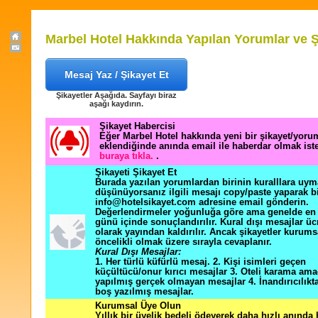
Marbel Hotel Hakkında Yapılan Yorumlar ve Ş
Mesaj Yaz / Şikayet Et
Şikayetler Aşağıda. Sayfayı biraz
aşağı kaydırın.
Şikayet Habercisi
Eğer Marbel Hotel hakkında yeni bir şikayet/yoru
eklendiğinde anında email ile haberdar olmak ist
buraya tıkla.
.
Şikayeti Şikayet Et
Burada yazılan yorumlardan birinin kuralllara uym
düşünüyorsanız ilgili mesajı copy/paste yaparak b
info@hotelsikayet.com adresine email gönderin.
Değerlendirmeler yoğunluğa göre ama genelde en f
günü içinde sonuçlandırılır. Kural dışı mesajlar üc
olarak yayından kaldırılır. Ancak şikayetler kurums
öncelikli olmak üzere sırayla cevaplanır.
Kural Dışı Mesajlar:
1. Her türlü küfürlü mesaj. 2. Kişi isimleri geçen
küçültücü/onur kırıcı mesajlar 3. Oteli karama ama
yapılmış gerçek olmayan mesajlar 4. İnandırıcılık
boş yazılmış mesajlar.
Kurumsal Üye Olun
Yıllık bir üyelik bedeli ödeyerek daha hızlı anında