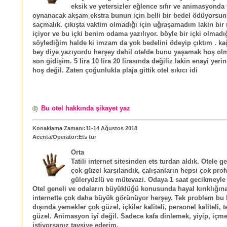
eksik ve yetersizler eğlence sıfır ve animasyonda
oynanacak akşam ekstra bunun için belli bir bedel ödüyorsun
saçmalık. çıkışta vaktim olmadığı için uğraşamadım lakin bir 
içiyor ve bu içki benim odama yazılıyor. böyle bir içki olmadı
söylediğim halde ki imzam da yok bedelini ödeyip çıktım . kağ
bey diye yazıyordu herşey dahil otelde bunu yaşamak hoş olma
son gidişim. 5 lira 10 lira 20 lirasında değiliz lakin enayi yer
hoş değil. Zaten çoğunlukla plaja gittik otel sıkıcı idi
Bu otel hakkında şikayet yaz
Konaklama Zamanı:11-14 Ağustos 2018
Acenta/Operatör:Ets tur
Orta
Tatili internet sitesinden ets turdan aldık. Otele 
çok güzel karşılandık, çalışanların hepsi çok prof
güleryüzlü ve mütevazi. Odaya 1 saat gecikmeyle 
Otel geneli ve odaların büyüklüğü konusunda hayal kırıklığın
internette çok daha büyük görünüyor herşey. Tek problem bu
dışında yemekler çok güzel, içkiler kaliteli, personel kaliteli, 
güzel. Animasyon iyi değil. Sadece kafa dinlemek, yiyip, içm
istiyorsanız tavsiye ederim.