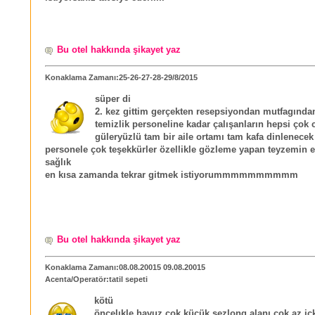
Bu otel hakkında şikayet yaz
Konaklama Zamanı:25-26-27-28-29/8/2015
süper di
2. kez gittim gerçekten resepsiyondan mutfagında
temizlik personeline kadar çalışanların hepsi çok
güleryüzlü tam bir aile ortamı tam kafa dinlenecek
personele çok teşekkürler özellikle gözleme yapan teyzemin e
sağlık
en kısa zamanda tekrar gitmek istiyorummmmmmmmmm
Bu otel hakkında şikayet yaz
Konaklama Zamanı:08.08.20015 09.08.20015
Acenta/Operatör:tatil sepeti
kötü
öncelıkle havuz cok kücük sezlong alanı cok az içk