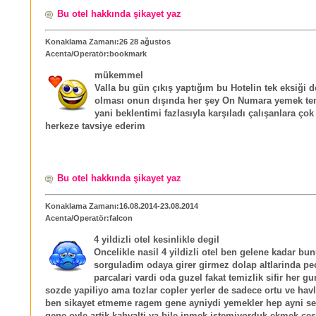
Bu otel hakkında şikayet yaz
Konaklama Zamanı:26 28 ağustos
Acenta/Operatör:bookmark
mükemmel
Valla bu gün çıkış yaptığım bu Hotelin tek eksiği 
olması onun dışında her şey On Numara yemek te
yani beklentimi fazlasıyla karşıladı çalışanlara ço
herkeze tavsiye ederim
Bu otel hakkında şikayet yaz
Konaklama Zamanı:16.08.2014-23.08.2014
Acenta/Operatör:falcon
4 yildizli otel kesinlikle degil
Oncelikle nasil 4 yildizli otel ben gelene kadar bu
sorguladim odaya girer girmez dolap altlarinda pec
parcalari vardi oda guzel fakat temizlik sifir her gu
sozde yapiliyo ama tozlar copler yerler de sadece ortu ve hav
ben sikayet etmeme ragem gene ayniydi yemekler hep ayni sey
gene oyle artik kahvalti ya bile inmek istemiyorduk ekmek cesit