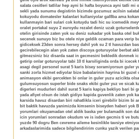
salata cesitleri tatlilar hep ayni bi hafta boyunca ayni tatli mi 
sekli yada sunumu degistirin bizimde gozumuz acilsin salatal
kokuyodu domatesler kalanlari kullaniyolar gal8ba ama kokan
kullanmayin bari sulari cok kotuydu tadi hic su icemedik me
oralet portakal suyu 2 euroydu rezalet deniz uzak goturselerd
otelin girisinde zaten yok su deniz sukadar yok baska otel bu
secenek sunuyo biz bu otele niye geldik ozaman para verip ba
gidiceksek 23den sonra hersey dahil yok su 2 tl havuzdan b
gecirebilecegin alan yok zaten discoya goturuyolar berbat akl
gitmezsiniz biz disarda saat in gecmesini bekledik donmek ic
getirip onlar goturuyolar tabi 10 tl karsiliginda orda bi icecek
asagi degil personel surat 5 karis bisey soramiyorsun guler y
sanki zorla hizmet ediyolar bize babalarinin hayrina bi guzel 
animasyon ekibi gercekten bi onlar in guler yuzu azicikta ols
gulumsuyosun superler bide snaks ekibi guler yuz ve sicak k
digerleri mudurleri dahil surat 5 karis kapiya bekliyo bari bi 
yada afiyet olsun de istah gidiyo kapida guvenlik zaten yok k
karsida havuz disardan biri rahatlikla iceri girebilir bizim bi 
bit baktik havuzda yanimizda kimsenin biseyden haberi yok 
yorumlari okuyamadan otel aldik baska yer bulamadik son da
icin yorumlari sonradan okudum ve is isden gecmis ti ve but
yuzde 90 dogru Ben cevreme aileme kesinlikle tavsiye etmiy
arkadaslarimida sadece bilgilendiririm cunku yazik verilen par