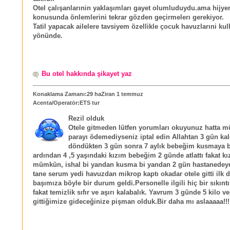
Otel çalışanlarınin yaklaşımları gayet olumluduydu.ama hijye
konusunda önlemlerini tekrar gözden geçirmelerı gerekiyor.
Tatil yapacak ailelere tavsiyem özellikle çocuk havuzlarıni ku
yönünde.
Bu otel hakkında şikayet yaz
Konaklama Zamanı:29 haZiran 1 temmuz
Acenta/Operatör:ETS tur
Rezil olduk
Otele gitmeden lütfen yorumları okuyunuz hatta
parayı ödemediyseniz iptal edin Allahtan 3 gün kal
döndükten 3 gün sonra 7 aylık bebeğim kusmaya b
ardından 4 ,5 yaşındaki kızım bebeğim 2 günde atlattı fakat k
mümkün, ishal bi yandan kusma bi yandan 2 gün hastanedey
tane serum yedi havuzdan mikrop kaptı okadar otele gitti ilk d
başımıza böyle bir durum geldi.Personelle ilgili hiç bir sıkın
fakat temizlik sıfır ve aşırı kalabalık. Yavrum 3 günde 5 kilo ve
gittiğimize gideceğinize pişman olduk.Bir daha mı aslaaaaa!!!!