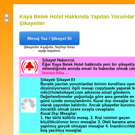
Kaya Belek Hotel Hakkında Yapılan Yorumlar
Şikayetler
Mesaj Yaz / Şikayet Et
Şikayetler Aşağıda. Sayfayı biraz
aşağı kaydırın.
Şikayet Habercisi
Eğer Kaya Belek Hotel hakkında yeni bir şikayet/
eklendiğinde anında email ile haberdar olmak ist
buraya tıkla.
.
Şikayeti Şikayet Et
Burada yazılan yorumlardan birinin kuralllara uym
düşünüyorsanız ilgili mesajı copy/paste yaparak b
info@hotelsikayet.com adresine email gönderin.
Değerlendirmeler yoğunluğa göre ama genelde en f
günü içinde sonuçlandırılır. Kural dışı mesajlar üc
olarak yayından kaldırılır. Ancak şikayetler kurums
öncelikli olmak üzere sırayla cevaplanır.
Kural Dışı Mesajlar:
1. Her türlü küfürlü mesaj. 2. Kişi isimleri geçen
küçültücü/onur kırıcı mesajlar 3. Oteli karama ama
yapılmış gerçek olmayan mesajlar 4. İnandırıcılık
boş yazılmış mesajlar.