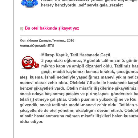
hersey benziyordu..self servis gala..rezalet
Bu otel hakkında şikayet yaz
Konaklama Zamanı:Temmuz 2016
Acenta/Operatör:ETS
Mikrop Kaptık, Tatil Hastanede Geçti
3 yaşındaki oğlumuz, 9 günlük tatilimizin 5. günü
mikrop kaptı ve amipli dizanteri oldu. Tatilimiz ha
geçti, maddi kaybımızı kenara bıraktık, çocuğum
ateş, kusma, ishali nedeniyle yaşadığımız manevi yıkım netice
manevi olarak zehir oldu. Oteldeki 7-8 aile ile hastanede karşıl
benzer şikayetleri vardı. Otelin misafir ilişkilerine şikayetimizi 
ancak odaya haşlanmış patates ve pirinç lapası göndererek hat
telafi (!) etmeye çalıştılar. Otelin puanının yüksekliğine ve Ri
güvendik, ancak tatilimiz maddi-manevi zehir oldu. Tatilden s
şikayetlerde de otel yönetimi ukalalığını devam ettirdi. Otelde
misafir hastalanmasına rağmen misafir ilişkileri halen kusur
iddia ediyor.