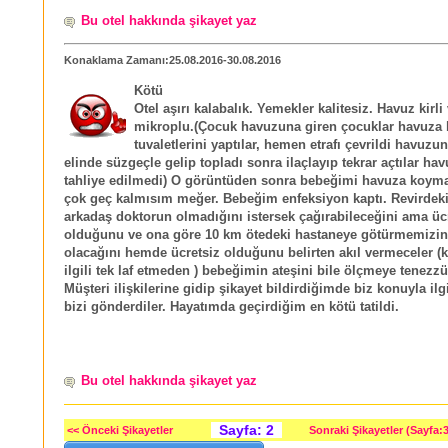
Bu otel hakkında şikayet yaz
Konaklama Zamanı:25.08.2016-30.08.2016
Kötü
Otel aşırı kalabalık. Yemekler kalitesiz. Havuz kirli
mikroplu.(Çocuk havuzuna giren çocuklar havuza
tuvaletlerini yaptılar, hemen etrafı çevrildi havuzun
elinde süzgeçle gelip topladı sonra ilaçlayıp tekrar açtılar ha
tahliye edilmedi) O görüntüden sonra bebeğimi havuza koy
çok geç kalmısım meğer. Bebeğim enfeksiyon kaptı. Revirdek
arkadaş doktorun olmadığını istersek çağırabileceğini ama ücr
olduğunu ve ona göre 10 km ötedeki hastaneye götürmemizin
olacağını hemde ücretsiz olduğunu belirten akıl vermeceler (ki
ilgili tek laf etmeden ) bebeğimin ateşini bile ölçmeye tenezzü
Müşteri ilişkilerine gidip şikayet bildirdiğimde biz konuyla ilgi
bizi gönderdiler. Hayatımda geçirdiğim en kötü tatildi.
Bu otel hakkında şikayet yaz
Sayfa: 2
<< Önceki Şikayetler
Sonraki Şikayetler (Sayfa:3