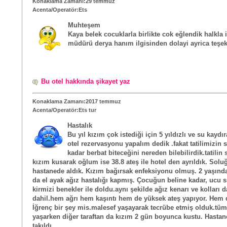
Konaklama Zamanı:29 temmuz
Acenta/Operatör:Ets
Muhteşem
Kaya belek cocuklarla birlikte cok eğlendik halkla i
müdürü derya hanım ilgisinden dolayi ayrica teşek
Bu otel hakkında şikayet yaz
Konaklama Zamanı:2017 temmuz
Acenta/Operatör:Ets tur
Hastalık
Bu yıl kızım çok istediği için 5 yıldızlı ve su kaydır
otel rezervasyonu yapalım dedik .fakat tatilimizin
kadar berbat biteceğini nereden bilebilirdik.tatilin
kızım kusarak oğlum ise 38.8 ateş ile hotel den ayrıldık. Solu
hastanede aldık. Kızım bağırsak enfeksiyonu olmuş. 2 yaşınd
da el ayak ağız hastalığı kapmış. Çocuğun beline kadar, ucu 
kirmizi benekler ile doldu.aynı şekilde ağız kenarı ve kolları 
dahil.hem ağrı hem kaşıntı hem de yüksek ateş yapıyor. Hem d
İğrenç bir şey mis.malesef yaşayarak tecrübe etmiş olduk.tüm
yaşarken diğer taraftan da kızım 2 gün boyunca kustu. Hasta
takıldı.