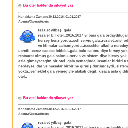
Bu otel hakkında şikayet yaz
Konaklama Zamanı:30.12.2016..01.01.2017
Acenta/Operatör:ets
rezalet yilbaşı gala
rezaler bir otel..2016.2017 yilbasi gala ordaydik.g
hersey benziyordu..self servis gala..rezalet..otel o
ve klimalar calismiyordu..icecekler alkollu nerede
ucretli..cerez sadece leblebi..gala balo salonu diye birsey yo
restaurat olmuş gala salonu..servis ve sistem diye birsey yok
asla gitmeyecegim bir otel..gala yemeginde insanlar birbiri us
nerdeyse..dar ve masalar birbirine girmiş durumdaydi..sistem
yoktu..yemeklef gala yemegiyle alakali degil..kisaca asla gidi
otel..
Bu otel hakkında şikayet yaz
Konaklama Zamanı:30.12.2016..01.01.2017
Acenta/Operatör:ets
rezalet yilbaşı gala
rezaler bir otel..2016.2017 yilbasi gala ordaydik.g