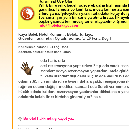
Kurumsal Üye Olun
Yıllık bir üyelik bedeli ödeyerek daha hızlı anında
garantisi. İsimsiz ve kimliksiz mesajları her zama
silme şansı. Şikayetleri yazanlarla daha kolay ileti
Tesisiniz için yeni bir şans yaratma fırsatı. İlk üyel
başlangıcında tüm mesajları sıfırlayabilme. Şimdi 
info@hotelsikayet.com
Kaya Belek Hotel
Konum:
,
Belek
,
Turkiye
.
Gidenler Tarafından Oyladı
. Sonuç:
5
/
10
Fena Değil
Konaklama Zamanı:9-13 ağustos
Acenta/Operatör:otelin kendi sitesi
oda hariç orta
otel rezervasyonu yaptırırken 2 tip oda vardı. stan
standart odaya rezervasyon yaptırdım. otele gitt
5. katta standart dışı daha küçük oda verildi bu 
odanın 3/5 i cıvarında idive tavanı daha alçaktı. resepsiyona 
rağmen odamı değiştirmediler. standart oda ücreti vermeme 
küçük odada kaldım. rezervasyon yaptıranlar dikkat etsin yok
odalarda kalabilirler.birdaha gidermiyim? asla.
Bu otel hakkında şikayet yaz