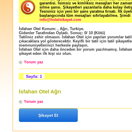
garantisi. İsimsiz ve kimliksiz mesajları her zama
silme şansı. Şikayetleri yazanlarla daha kolay ileti
Tesisiniz için yeni bir şans yaratma fırsatı. İlk üyel
başlangıcında tüm mesajları sıfırlayabilme. Şimdi 
info@hotelsikayet.com
İsfahan Otel
Konum:
,
Ağrı
,
Turkiye
.
Gidenler Tarafından Oyladı
. Sonuç:
0
/
10
(Kötü)
Tatiliniz zehir olmasın. İsfahan Otel için yapılan yorumlar tati
çıkacaklara yol gösterecektir. Keyifli bir tatil için tatil şikayetle
memnuniyetlerinizi herkesle paylaşın.
İsfahan Otel için daha önceden bir yorum yazılmamış. İsfahan
şikayet eden ilk kişi siz olun.
Yorum yaz
Sayfa: 1
İsfahan Otel Ağrı
Yorum yaz
Şikayet Et