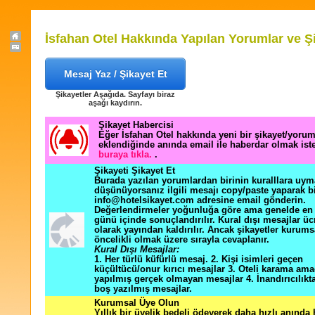
İsfahan Otel Hakkında Yapılan Yorumlar ve Ş
Mesaj Yaz / Şikayet Et
Şikayetler Aşağıda. Sayfayı biraz
aşağı kaydırın.
Şikayet Habercisi
Eğer İsfahan Otel hakkında yeni bir şikayet/yoru
eklendiğinde anında email ile haberdar olmak ist
buraya tıkla.
.
Şikayeti Şikayet Et
Burada yazılan yorumlardan birinin kuralllara uym
düşünüyorsanız ilgili mesajı copy/paste yaparak b
info@hotelsikayet.com adresine email gönderin.
Değerlendirmeler yoğunluğa göre ama genelde en f
günü içinde sonuçlandırılır. Kural dışı mesajlar üc
olarak yayından kaldırılır. Ancak şikayetler kurums
öncelikli olmak üzere sırayla cevaplanır.
Kural Dışı Mesajlar:
1. Her türlü küfürlü mesaj. 2. Kişi isimleri geçen
küçültücü/onur kırıcı mesajlar 3. Oteli karama ama
yapılmış gerçek olmayan mesajlar 4. İnandırıcılık
boş yazılmış mesajlar.
Kurumsal Üye Olun
Yıllık bir üyelik bedeli ödeyerek daha hızlı anında