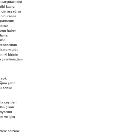
karşıdaki kişi
ibi kapıyı
için aşşağıya
 oldu:aaaa
 görmedik
iyosun
rsem haber
klama
ilan
ersonelinin
iniz,normalde
 ki birinin
a çevrilmiş,tam
 yok
ğına şahit
u sebile
a çeşitleri
dan çıkan
tiyacımı
m ve içler
zlere acizane