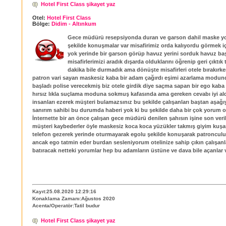
Hotel First Class şikayet yaz
Otel:
Hotel First Class
Bölge:
Didim - Altınkum
Gece müdürü resepsiyonda duran ve garson dahil maske y
şekilde konuşmalar var misafirimiz orda kalıyordu görmek iç
yok yerinde bir garson görüp havuz yerini sorduk havuz ba
misafirlerimizi aradık dışarda olduklarını öğrenip geri çıktık
dakika bile durmadık ama dönüşte misafirleri otele bırakırk
patron vari sayan maskesiz kaba bir adam çağırdı eşimi azarlama mod
başladı polise verecekmiş biz otele girdik diye saçma sapan bir ego kaba t
hırsız lıkla suçlama moduna sokmuş kafasında ama gereken cevabı iyi al
insanları ezerek müşteri bulamazsınız bu şekilde çalışanları baştan aşağı
sanırım sahibi bu durumda haberi yok ki bu şekilde daha bir çok yorum
İnternette bir an önce çalışan gece müdürü denilen şahısın işine son veri
müşteri kaybederler öyle maskesiz koca koca yüzükler takmış giyim kuşam
telefon gezerek yerinde oturmayarak egolu şekilde konuşarak patroncu
ancak ego tatmin eder burdan sesleniyorum otelinize sahip çıkın çalışanla
batıracak netteki yorumlar hep bu adamların üstüne ve dava bile açanlar 
Kayıt:25.08.2020 12:29:16
Konaklama Zamanı:Ağustos 2020
Acenta/Operatör:Tatil budur
Hotel First Class şikayet yaz