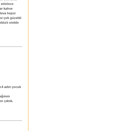
 ettirince
var kahve
edeva hepsi
isi çok güzeldi
ldızlı otelde
r.4 adet çocuk
 rağmen
n çıktık.