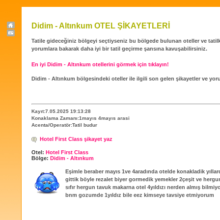
Didim - Altınkum OTEL ŞİKAYETLERİ
Tatile gideceğiniz bölgeyi seçtiyseniz bu bölgede bulunan oteller ve tatilköy
yorumlara bakarak daha iyi bir tatil geçirme şansına kavuşabilirsiniz.
En iyi Didim - Altınkum otellerini görmek için tıklayın!
Didim - Altınkum bölgesindeki oteller ile ilgili son gelen şikayetler ve yor
Kayıt:7.05.2025 19:13:28
Konaklama Zamanı:1mayıs 4mayıs arasi
Acenta/Operatör:Tatil budur
Hotel First Class şikayet yaz
Otel:
Hotel First Class
Bölge:
Didim - Altınkum
Eşimle beraber mayıs 1ve 4aradında otelde konakladik yıllard
gittik böyle rezalet biyer gormedik yemekler 2çeşit ve hergu
sıfır hergun tavuk makarna otel 4yıldızı nerden almış bilmiy
bnm gozumde 1yıldız bile eez kimseye tavsiye etmiyorum