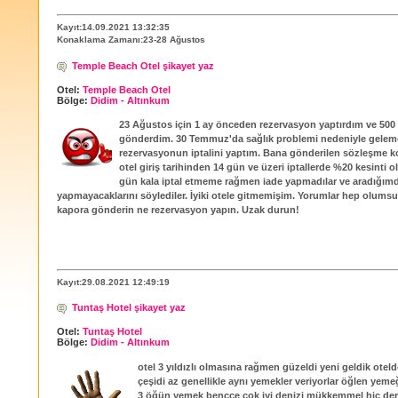
Kayıt:14.09.2021 13:32:35
Konaklama Zamanı:23-28 Ağustos
Temple Beach Otel şikayet yaz
Otel:
Temple Beach Otel
Bölge:
Didim - Altınkum
23 Ağustos için 1 ay önceden rezervasyon yaptırdım ve 500
gönderdim. 30 Temmuz'da sağlık problemi nedeniyle gelem
rezervasyonun iptalini yaptım. Bana gönderilen sözleşme k
otel giriş tarihinden 14 gün ve üzeri iptallerde %20 kesinti ol
gün kala iptal etmeme rağmen iade yapmadılar ve aradığım
yapmayacaklarını söylediler. İyiki otele gitmemişim. Yorumlar hep olumsu
kapora gönderin ne rezervasyon yapın. Uzak durun!
Kayıt:29.08.2021 12:49:19
Tuntaş Hotel şikayet yaz
Otel:
Tuntaş Hotel
Bölge:
Didim - Altınkum
otel 3 yıldızlı olmasına rağmen güzeldi yeni geldik ote
çeşidi az genellikle aynı yemekler veriyorlar öğlen yeme
3 öğün yemek bencce çok iyi denizi mükkemmel hiç der