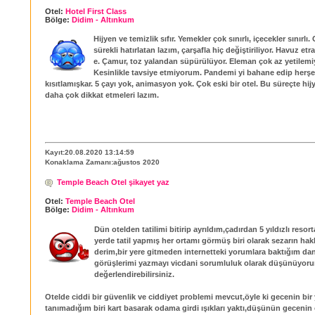
Otel:
Hotel First Class
Bölge:
Didim - Altınkum
Hijyen ve temizlik sıfır. Yemekler çok sınırlı, içecekler sınırlı.
sürekli hatırlatan lazım, çarşafla hiç değiştiriliyor. Havuz etra
e. Çamur, toz yalandan süpürülüyor. Eleman çok az yetilemiy
Kesinlikle tavsiye etmiyorum. Pandemi yi bahane edip herşe
kısıtlamışkar. 5 çayı yok, animasyon yok. Çok eski bir otel. Bu süreçte hij
daha çok dikkat etmeleri lazım.
Kayıt:20.08.2020 13:14:59
Konaklama Zamanı:ağustos 2020
Temple Beach Otel şikayet yaz
Otel:
Temple Beach Otel
Bölge:
Didim - Altınkum
Dün otelden tatilimi bitirip ayrıldım,çadırdan 5 yıldızlı resor
yerde tatil yapmış her ortamı görmüş biri olarak sezarın hak
derim,bir yere gitmeden internetteki yorumlara baktığım dan
görüşlerimi yazmayı vicdani sorumluluk olarak düşünüyor
değerlendirebilirsiniz.
Otelde ciddi bir güvenlik ve ciddiyet problemi mevcut,öyle ki gecenin bir 
tanımadığım biri kart basarak odama girdi ışıkları yaktı,düşünün gecenin 