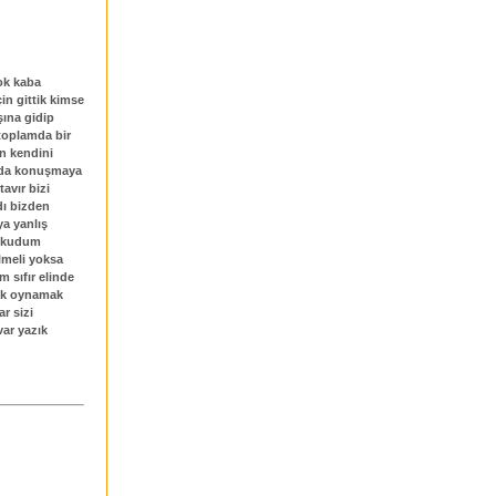
ok kaba
in gittik kimse
şına gidip
 toplamda bir
en kendini
unda konuşmaya
avır bizi
dı bizden
ya yanlış
 okudum
lmeli yoksa
 sıfır elinde
luk oynamak
r sizi
var yazık