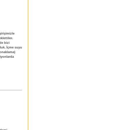
irişimizle
lettiler.
de bizi
rduk. İçme suyu
konaklama)
siyonlarda
ndemi