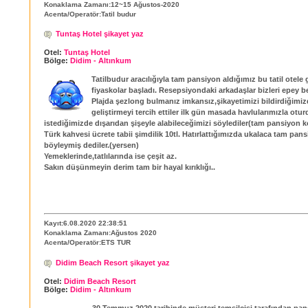
Konaklama Zamanı:12~15 Ağustos-2020
Acenta/Operatör:Tatil budur
Tuntaş Hotel şikayet yaz
Otel:
Tuntaş Hotel
Bölge:
Didim - Altınkum
Tatilbudur aracılığıyla tam pansiyon aldığımız bu tatil otele g
fiyaskolar başladı. Resepsiyondaki arkadaşlar bizleri epey bek
Plajda şezlong bulmanız imkansız,şikayetimizi bildirdiğimiz
geliştirmeyi tercih ettiler ilk gün masada havlularımızla otu
istediğimizde dışarıdan şişeyle alabileceğimizi söylediler(tam pansiyon 
Türk kahvesi ücrete tabii şimdilik 10tl. Hatırlattığımızda ukalaca tam pan
böyleymiş dediler.(yersen)
Yemeklerinde,tatlılarında ise çeşit az.
Sakın düşünmeyin derim tam bir hayal kırıklığı..
Kayıt:6.08.2020 22:38:51
Konaklama Zamanı:Ağustos 2020
Acenta/Operatör:ETS TUR
Didim Beach Resort şikayet yaz
Otel:
Didim Beach Resort
Bölge:
Didim - Altınkum
30 Temmuz 2020 tarihinde müşteri temsilcisi tarafından pa