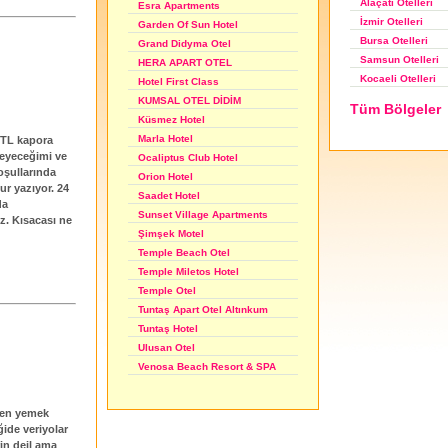
Alaçatı Otelleri
Esra Apartments
İzmir Otelleri
Garden Of Sun Hotel
Bursa Otelleri
Grand Didyma Otel
Samsun Otelleri
HERA APART OTEL
Kocaeli Otelleri
Hotel First Class
KUMSAL OTEL DİDİM
Tüm Bölgeler
Küsmez Hotel
Marla Hotel
 TL kapora
eyeceğimi ve
Ocaliptus Club Hotel
oşullarında
Orion Hotel
ur yazıyor. 24
Saadet Hotel
da
Sunset Village Apartments
z. Kısacası ne
Şimşek Motel
Temple Beach Otel
Temple Miletos Hotel
Temple Otel
Tuntaş Apart Otel Altınkum
Tuntaş Hotel
Ulusan Otel
Venosa Beach Resort & SPA
lden yemek
ğide veriyolar
in deil ama