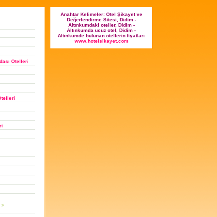
Anahtar Kelimeler: Otel Şikayet ve
Değerlendirme Sitesi, Didim -
Altınkumdaki oteller, Didim -
Altınkumda ucuz otel, Didim -
Altınkumde bulunan otellerin fiyatları
www.hotelsikayet.com
ası Otelleri
telleri
ri