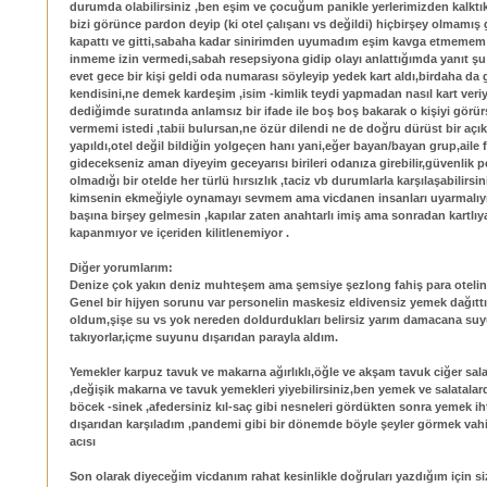
durumda olabilirsiniz ,ben eşim ve çocuğum panikle yerlerimizden kalktık,
bizi görünce pardon deyip (ki otel çalışanı vs değildi) hiçbirşey olmamış g
kapattı ve gitti,sabaha kadar sinirimden uyumadım eşim kavga etmemem 
inmeme izin vermedi,sabah resepsiyona gidip olayı anlattığımda yanıt şu
evet gece bir kişi geldi oda numarası söyleyip yedek kart aldı,birdaha da
kendisini,ne demek kardeşim ,isim -kimlik teydi yapmadan nasıl kart ver
dediğimde suratında anlamsız bir ifade ile boş boş bakarak o kişiyi görü
vermemi istedi ,tabii bulursan,ne özür dilendi ne de doğru dürüst bir açı
yapıldı,otel değil bildiğin yolgeçen hanı yani,eğer bayan/bayan grup,aile f
gidecekseniz aman diyeyim geceyarısı birileri odanıza girebilir,güvenlik p
olmadığı bir otelde her türlü hırsızlık ,taciz vb durumlarla karşılaşabilirs
kimsenin ekmeğiyle oynamayı sevmem ama vicdanen insanları uyarmalıyım
başına birşey gelmesin ,kapılar zaten anahtarlı imiş ama sonradan kartlıy
kapanmıyor ve içeriden kilitlenemiyor .
Diğer yorumlarım:
Denize çok yakın deniz muhteşem ama şemsiye şezlong fahiş para otelin
Genel bir hijyen sorunu var personelin maskesiz eldivensiz yemek dağıttı
oldum,şişe su vs yok nereden doldurdukları belirsiz yarım damacana suy
takıyorlar,içme suyunu dışarıdan parayla aldım.
Yemekler karpuz tavuk ve makarna ağırlıklı,öğle ve akşam tavuk ciğer salat
,değişik makarna ve tavuk yemekleri yiyebilirsiniz,ben yemek ve salatalar
böcek -sinek ,afedersiniz kıl-saç gibi nesneleri gördükten sonra yemek ih
dışarıdan karşıladım ,pandemi gibi bir dönemde böyle şeyler görmek vahi
acısı
Son olarak diyeceğim vicdanım rahat kesinlikle doğruları yazdığım için si