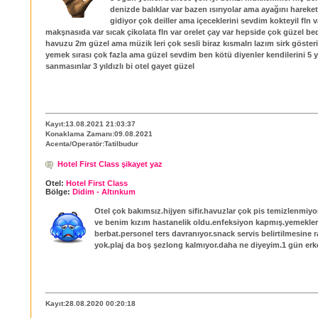
denizde balıklar var bazen ısırıyolar ama ayağını hareket
gidiyor çok deiller ama içeceklerini sevdim kokteyil fln 
makşnasıda var sıcak çikolata fln var orelet çay var hepside çok güzel b
havuzu 2m güzel ama müzik leri çok sesli biraz kısmalrı lazım sirk göster
yemek sırası çok fazla ama güzel sevdim ben kötü diyenler kendilerini 5 yı
sanmasınlar 3 yıldızlı bi otel gayet güzel
Kayıt:13.08.2021 21:03:37
Konaklama Zamanı:09.08.2021
Acenta/Operatör:Tatilbudur
Hotel First Class şikayet yaz
Otel:
Hotel First Class
Bölge:
Didim - Altınkum
Otel çok bakımsız.hijyen sifir.havuzlar çok pis temizlenmiyo
ve benim kızım hastanelik oldu.enfeksiyon kapmış.yemekler
berbat.personel ters davranıyor.snack servis belirtilmesine
yok.plaj da boş şezlong kalmıyor.daha ne diyeyim.1 gün erke
Kayıt:28.08.2020 00:20:18