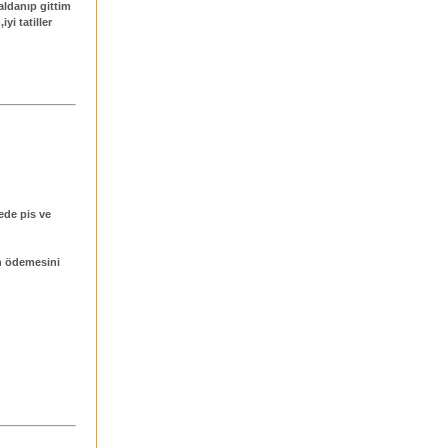
aldanıp gittim
yi tatiller
cede pis ve
en ödemesini