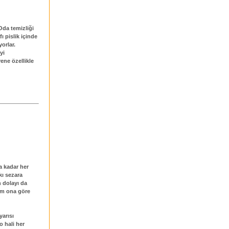
 Oda temizliği
fı pislik içinde
orlar.
yi
yene özellikle
ta kadar her
kı sezara
 dolayı da
um ona göre
yarısı
o hali her