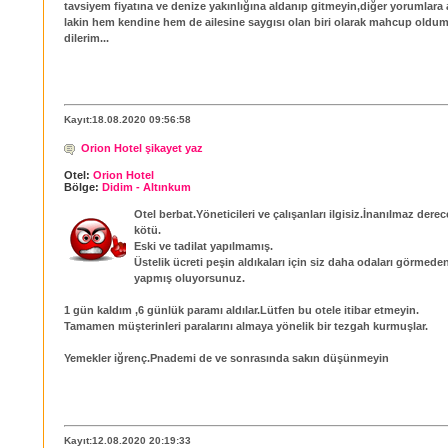
tavsiyem fiyatına ve denize yakınlığına aldanıp gitmeyin,diğer yorumlara 
lakin hem kendine hem de ailesine saygısı olan biri olarak mahcup oldum,i
dilerim...
Kayıt:18.08.2020 09:56:58
Orion Hotel şikayet yaz
Otel:
Orion Hotel
Bölge:
Didim - Altınkum
Otel berbat.Yöneticileri ve çalışanları ilgisiz.İnanılmaz dere
kötü.
Eski ve tadilat yapılmamış.
Üstelik ücreti peşin aldıkaları için siz daha odaları görmed
yapmış oluyorsunuz.
1 gün kaldım ,6 günlük paramı aldılar.Lütfen bu otele itibar etmeyin.
Tamamen müşterinleri paralarını almaya yönelik bir tezgah kurmuşlar.
Yemekler iğrenç.Pnademi de ve sonrasında sakın düşünmeyin
Kayıt:12.08.2020 20:19:33