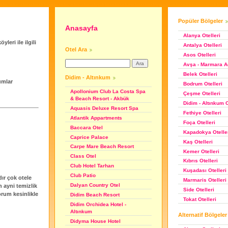
Popüler Bölgeler
Anasayfa
Alanya Otelleri
leri ile ilgili
Antalya Otelleri
Otel Ara
Asos Otelleri
Avşa - Marmara Ad
Belek Otelleri
Didim - Altınkum
umlar
Bodrum Otelleri
Apollonium Club La Costa Spa
Çeşme Otelleri
& Beach Resort - Akbük
Didim - Altınkum O
Aquasis Deluxe Resort Spa
Fethiye Otelleri
Atlantik Appartments
Foça Otelleri
Baccara Otel
Kapadokya Otelle
Caprice Palace
Kaş Otelleri
Carpe Mare Beach Resort
Kemer Otelleri
Class Otel
Kıbrıs Otelleri
Club Hotel Tarhan
Kuşadası Otelleri
Club Patio
ır çok otele
Marmaris Otelleri
Dalyan Country Otel
n ayni temizlik
Side Otelleri
orum kesinlikle
Didim Beach Resort
Tokat Otelleri
Didim Orchidea Hotel -
Altınkum
Alternatif Bölgeler
Didyma House Hotel