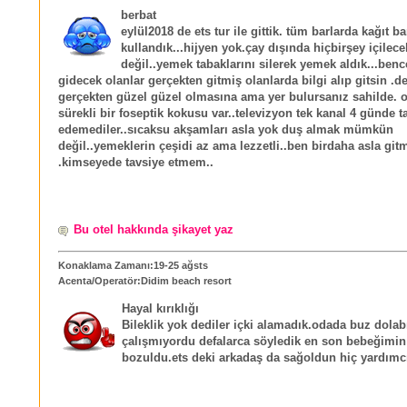
berbat
eylül2018 de ets tur ile gittik. tüm barlarda kağıt b
kullandık...hijyen yok.çay dışında hiçbirşey içile
değil..yemek tabaklarını silerek yemek aldık...ben
gidecek olanlar gerçekten gitmiş olanlarda bilgi alıp gitsin .d
gerçekten güzel güzel olmasına ama yer bulursanız sahilde. o
sürekli bir foseptik kokusu var..televizyon tek kanal 4 günde t
edemediler..sıcaksu akşamları asla yok duş almak mümkün
değil..yemeklerin çeşidi az ama lezzetli..ben birdaha asla gi
.kimseyede tavsiye etmem..
Bu otel hakkında şikayet yaz
Konaklama Zamanı:19-25 ağsts
Acenta/Operatör:Didim beach resort
Hayal kırıklığı
Bileklik yok dediler içki alamadık.odada buz dolab
çalışmıyordu defalarca söyledik en son bebeğimi
bozuldu.ets deki arkadaş da sağoldun hiç yardımc