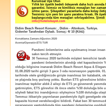
Kurumsal Üye Olun
Yıllık bir üyelik bedeli ödeyerek daha hızlı anında
garantisi. İsimsiz ve kimliksiz mesajları her zama
silme şansı. Şikayetleri yazanlarla daha kolay ileti
Tesisiniz için yeni bir şans yaratma fırsatı. İlk üyel
başlangıcında tüm mesajları sıfırlayabilme. Şimdi 
info@hotelsikayet.com
Didim Beach Resort
Konum:
,
Didim - Altınkum
,
Turkiye
.
Gidenler Tarafından Oyladı
. Sonuç:
4
/
10
(Kötü)
Konaklama Zamanı:Ağustos 2020
Acenta/Operatör:ETS TUR
Pandemi önlemlerine asla uyulmamış insan insan
sakın tercih etmeyin
30 Temmuz 2020 tarihinde müşteri temsilcisi taraf
pandemi önlemlerinin alındığı otel kapasitesinin 
olduğu bilgisine inanarak Didim Beach Resort Aqua & Elegan
01.08.2020 tarihi girişli 3 gece 3 oda rezervasyon yaptırdık. 01
tarihinde otele girdiğimizde girişte inanılmaz bir kalabalık, o
ve plajında boş şezlong yoktu. Bunları ETS görevlisine bildi
inanılmaz tepkiler aldık 2 aileyi de ETS ye güvenerek yanımd
getirmiştim, ETS görevlisi ilk önce otelin %50 doluluğa bile 
söyledi fakat biz inandığımızı söyleyince %100 doluluğa ulaşt
Temmuz itibariyle yayımlanan pandemiyle ilgili genelgede otel
kapasite hizmet verebileceğini bildirdi. Fakat ben 30 temmuz
rezervasyon yaptırdığımda tüm pandemi önlemlerine uyulduğ