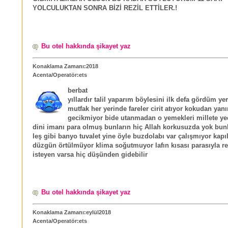
YOLCULUKTAN SONRA BİZİ REZİL ETTİLER.!
Bu otel hakkında şikayet yaz
Konaklama Zamanı:2018
Acenta/Operatör:ets
berbat
yıllardır talil yaparım böylesini ilk defa gördüm 
mutfak her yerinde fareler cirit atıyor kokudan yan
gecikmiyor bide utanmadan o yemekleri millete yed
dini imanı para olmuş bunların hiç Allah korkusuzda yok bunl
leş gibi banyo tuvalet yine öyle buzdolabı var çalışmıyor kapı
düzgün örtülmüyor klima soğutmuyor lafın kısası parasıyla re
isteyen varsa hiç düşünden gidebilir
Bu otel hakkında şikayet yaz
Konaklama Zamanı:eylül2018
Acenta/Operatör:ets