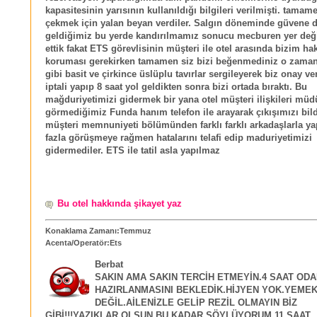
kapasitesinin yarısının kullanıldığı bilgileri verilmişti. tamam
çekmek için yalan beyan verdiler. Salgın döneminde güvene d
geldiğimiz bu yerde kandırılmamız sonucu mecburen yer değiş
ettik fakat ETS görevlisinin müşteri ile otel arasında bizim ha
koruması gerekirken tamamen siz bizi beğenmediniz o zaman 
gibi basit ve çirkince üslüplu tavırlar sergileyerek biz onay 
iptali yapıp 8 saat yol geldikten sonra bizi ortada bıraktı. Bu
mağduriyetimizi gidermek bir yana otel müşteri ilişkileri mü
görmediğimiz Funda hanım telefon ile arayarak çıkışımızı bil
müşteri memnuniyeti bölümünden farklı farklı arkadaşlarla ya
fazla görüşmeye rağmen hatalarını telafi edip maduriyetimizi
gidermediler. ETS ile tatil asla yapılmaz
Bu otel hakkında şikayet yaz
Konaklama Zamanı:Temmuz
Acenta/Operatör:Ets
Berbat
SAKIN AMA SAKIN TERCİH ETMEYİN.4 SAAT ODA
HAZIRLANMASINI BEKLEDİK.HİJYEN YOK.YEME
DEĞİL.AİLENİZLE GELİP REZİL OLMAYIN BİZ
GİBİ!!!YAZIKLAR OLSUN BU KADAR SÖYLÜYORUM 11 SAAT