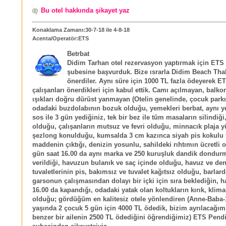
Bu otel hakkında şikayet yaz
Konaklama Zamanı:30-7-18 ile 4-8-18
Acenta/Operatör:ETS
Betrbat
Didim Tarhan otel rezervasyon yaptırmak için ETS
şubesine başvurduk. Bize ısrarla Didim Beach Tha
önerdiler. Aynı süre için 1000 TL fazla ödeyerek E
çalışanları önerdikleri için kabul ettik. Camı açılmayan, balk
ışıkları doğru dürüst yanmayan (Otelin genelinde, çocuk parkı 
odadaki buzdolabının bozuk olduğu, yemekleri berbat, aynı ye
sos ile 3 gün yediğiniz, tek bir bez ile tüm masaların silindiği,
olduğu, çalışanların mutsuz ve fevri olduğu, minnacık plaja y
şezlong konulduğu, kumsalda 3 cm kazınca siyah pis kokulu 
maddenin çıktığı, denizin yosunlu, sahildeki rıhtımın ücretli 
gün saat 16.00 da aynı marka ve 250 kuruşluk dandik dondur
verildiği, havuzun bulanık ve saç içinde olduğu, havuz ve den
tuvaletlerinin pis, bakımsız ve tuvalet kağıtsız olduğu, barlard
garsonun çalışmasından dolayı bir içki için sıra beklediğin,
16.00 da kapandığı, odadaki yatak olan koltukların kırık, klimal
olduğu; gördüğüm en kalitesiz otele yönlendiren (Anne-Baba-
yaşında 2 çocuk 5 gün için 4000 TL ödedik, bizim ayrılacağım
benzer bir ailenin 2500 TL ödediğini öğrendiğimiz) ETS Pend