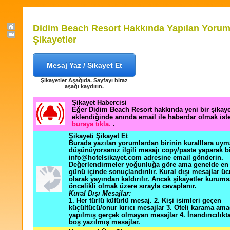
Didim Beach Resort Hakkında Yapılan Yorum
Şikayetler
Mesaj Yaz / Şikayet Et
Şikayetler Aşağıda. Sayfayı biraz
aşağı kaydırın.
Şikayet Habercisi
Eğer Didim Beach Resort hakkında yeni bir şikay
eklendiğinde anında email ile haberdar olmak ist
buraya tıkla.
.
Şikayeti Şikayet Et
Burada yazılan yorumlardan birinin kuralllara uym
düşünüyorsanız ilgili mesajı copy/paste yaparak b
info@hotelsikayet.com adresine email gönderin.
Değerlendirmeler yoğunluğa göre ama genelde en f
günü içinde sonuçlandırılır. Kural dışı mesajlar üc
olarak yayından kaldırılır. Ancak şikayetler kurums
öncelikli olmak üzere sırayla cevaplanır.
Kural Dışı Mesajlar:
1. Her türlü küfürlü mesaj. 2. Kişi isimleri geçen
küçültücü/onur kırıcı mesajlar 3. Oteli karama ama
yapılmış gerçek olmayan mesajlar 4. İnandırıcılık
boş yazılmış mesajlar.