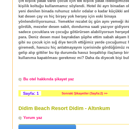
çift kişilik yatak vardı çocuk için tek kişilik yatak istediğimizd
kişilik koltuğu kullanmamız söylendi. Hotel iki ayrı binadan 
yeni denilen binada ruhunuz sıkılır odalar o kadar küçükki an
kat desen çay vs hiç birşey yok herşey için eski binaya
yönlendiriliyorsunuz. Yemekler rezalet üç gün aynı yemeği iki 
gördük, mezeler desen sabit, dondurma saati yazıyor gidiyor
sadece çocuklara ve çocuğu götürürsen alabiliyorsun herşeyd
para. Deniz desen mavi bayrakdan şüphe ettim sabah akşam 
gibi su çocuk için sığ diye tercih ettiğimiz yerde çocuğumuz 
giremedi, havuzu hiç anlatmayayım içerisinde gördüğümüz rezil
gelip alıp gittiler bu tip durumda havuz boşaltılıp ilaçlanıp bi
kullanıma kapatılması gerekmez mi? Daha da diyecek bişi b
Bu otel hakkında şikayet yaz
Sayfa: 1
Sonraki Şikayetler (Sayfa:2) >>
Didim Beach Resort Didim - Altınkum
Yorum yaz