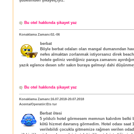
şubesinden şikayetçiyiz.
Bu otel hakkında şikayet yaz
Konaklama Zamanı:02.-06
berbat
Böyle berbat odaları olan mangal dumanından ha
nefes almaktan zorlanmak istiyorsanız direk beach
hotele geliniz verdiğiniz paraya zamanını ayırdığını
yazık eglence desen sıfır sakın buraya gelmeyi dahi düşünme
Bu otel hakkında şikayet yaz
Konaklama Zamanı:16.07.2018-20.07.2018
Acenta/Operatör:Ets tur
Berbat ötesi
5 yıldızlı hotel görmesem memnun kalırdım belki 
kötü hizmet davranış görmedim. Hotel odası saat 1
verilebildi çocukla gitmemize rağmen verilen odad