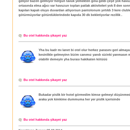
geliyor bazen gelmiyor hergün tavuk yemekten gına geldi çeşit yok hav
ortasında elma ağıcı var havuzun topları patlak aktiviteleri yok 8 den sonr
kapıları kapalı oluyo duvardan atlıyorsun pantolonum yırtıldı 3 kere clubl
götürmüyorlar götürdüklerindede kapıda 30 dk bekletiyorlar rezillik .
Bu otel hakkında şikayet yaz
Yha bu kadr mı lanet bi otel olur herkez parasını geri almaya
kesinlikle gelmeyinn bizim canımız yandı sizinki yanmasın 
olabilir demeyin yha burası hakikaten kötüüü
Bu otel hakkında şikayet yaz
Bukadar pislik bir hotel görmedim kimse gelmeyi düşünmed
araka yok kimkime dummuma her yer pislik içerisinde
Bu otel hakkında şikayet yaz