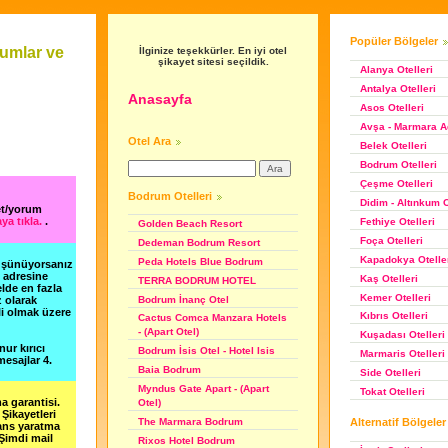
Popüler Bölgeler
umlar ve
İlginize teşekkürler. En iyi otel
şikayet sitesi seçildik.
Alanya Otelleri
Antalya Otelleri
Anasayfa
Asos Otelleri
Avşa - Marmara Ad
Otel Ara
Belek Otelleri
Bodrum Otelleri
Çeşme Otelleri
Bodrum Otelleri
Didim - Altınkum O
et/yorum
ya tıkla.
.
Fethiye Otelleri
Golden Beach Resort
Foça Otelleri
Dedeman Bodrum Resort
Kapadokya Otelle
Peda Hotels Blue Bodrum
düşünüyorsanız
m adresine
Kaş Otelleri
TERRA BODRUM HOTEL
lde en fazla
Kemer Otelleri
Bodrum İnanç Otel
z olarak
li olmak üzere
Kıbrıs Otelleri
Cactus Comca Manzara Hotels
- (Apart Otel)
Kuşadası Otelleri
nur kırıcı
Bodrum İsis Otel - Hotel Isis
Marmaris Otelleri
esajlar 4.
Baia Bodrum
Side Otelleri
Myndus Gate Apart - (Apart
Tokat Otelleri
a garantisi.
Otel)
Şikayetleri
Alternatif Bölgeler
The Marmara Bodrum
şans yaratma
 Şimdi mail
Rixos Hotel Bodrum