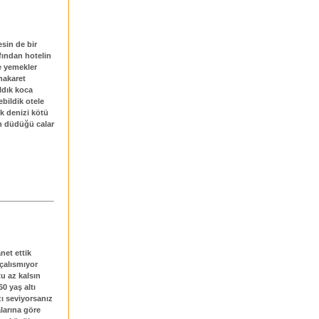
sin de bir
fından hotelin
e yemekler
 hakaret
ldık koca
bildik otele
k denizi kötü
n düdüğü calar
net ettik
 çalısmıyor
tu az kalsın
60 yaş altı
zı seviyorsanız
larına göre