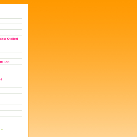
ası Otelleri
telleri
ri