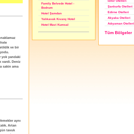
İzmir Otelleri
Family Belvede Hotel -
Şanlıurfa Otelleri
Bodrum
Edirne Otelleri
Hotel Şamdan
Akyaka Otelleri
Yalıkavak Kıvanç Hotel
Adıyaman Otelleri
Hotel Mavi Kumsal
Tüm Bölgeler
konaklamaz
Otele
tildik ve bir
iyodu.
y yok yandaki
k vardi. Deniz
sa sakin ama
Yemekler aynı
alık. Artan
rgün tavuk