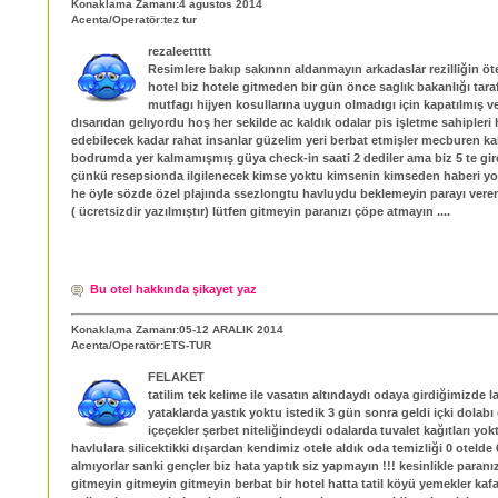
Konaklama Zamanı:4 agustos 2014
Acenta/Operatör:tez tur
rezaleettttt
Resimlere bakıp sakınnn aldanmayın arkadaslar rezilliğin öte
hotel biz hotele gitmeden bir gün önce saglık bakanlığı tara
mutfagı hijyen kosullarına uygun olmadıgı için kapatılmış v
dısarıdan gelıyordu hoş her sekilde ac kaldık odalar pis işletme sahipleri
edebilecek kadar rahat insanlar güzelim yeri berbat etmişler mecburen ka
bodrumda yer kalmamışmış güya check-in saati 2 dediler ama biz 5 te gire
çünkü resepsionda ilgilenecek kimse yoktu kimsenin kimseden haberi yo
he öyle sözde özel plajında ssezlongtu havluydu beklemeyin parayı vere
( ücretsizdir yazılmıştır) lütfen gitmeyin paranızı çöpe atmayın ....
Bu otel hakkında şikayet yaz
Konaklama Zamanı:05-12 ARALIK 2014
Acenta/Operatör:ETS-TUR
FELAKET
tatilim tek kelime ile vasatın altındaydı odaya girdiğimizde la
yataklarda yastık yoktu istedik 3 gün sonra geldi içki dolabı
içeçekler şerbet niteliğindeydi odalarda tuvalet kağıtları yok
havlulara silicektikki dışardan kendimiz otele aldık oda temizliği 0 otelde 
almıyorlar sanki gençler biz hata yaptık siz yapmayın !!! kesinlikle paranı
gitmeyin gitmeyin gitmeyin berbat bir hotel hatta tatil köyü yemekler kafa