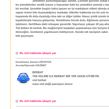
yemekten yumurtlayacağız sandık. Çevrede gezinen sokak 
bu yemeklerden verdik inanın o hayvanlar dahi bu yemekleri yemedi o kad
bir mutfak. İçecekler bugün bahsi geçen en iyi markaların etiketi altında
sapan ismini bile duymadığımız markalar. Alkoller hakkında ise bir çok in
hayatında ilk defa duyduğu bira rakı ve diğer içkiler. Havuz pislik içinde i
kıyafetleriyle havuza gidiyorlar. Yemekhane böcek dolu. Eğitimsiz person
işletmeci. Sertifikası dahi olmayan güvenlik. Sigortasız çalışan 18 yaş alt
Tek kelime ile berbat. Bu mağduriyeti başkaları yaşamaması için heryere b
ileteceğim. Gerekenin yapılmasını bekliyorum. Sizede tek tavsiyem sakı
bile geçmeyin.
Bu otel hakkında şikayet yaz
Konaklama Zamanı:AĞUSTOS
Acenta/Operatör:GEZİNET
BERBAT
TEK KELİME İLE BERBAT BİR YER SAKIN GİTMEYİN
otel betbat
orası otel değil pansiyon bence
Bu otel hakkında şikayet yaz