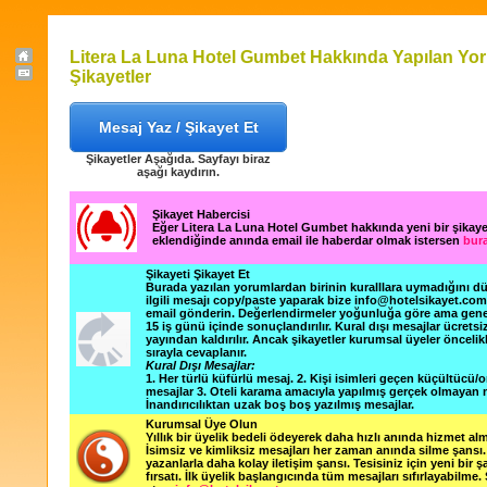
Litera La Luna Hotel Gumbet Hakkında Yapılan Yor
Şikayetler
Mesaj Yaz / Şikayet Et
Şikayetler Aşağıda. Sayfayı biraz
aşağı kaydırın.
Şikayet Habercisi
Eğer Litera La Luna Hotel Gumbet hakkında yeni bir şikay
eklendiğinde anında email ile haberdar olmak istersen
bura
Şikayeti Şikayet Et
Burada yazılan yorumlardan birinin kuralllara uymadığını 
ilgili mesajı copy/paste yaparak bize info@hotelsikayet.co
email gönderin. Değerlendirmeler yoğunluğa göre ama gene
15 iş günü içinde sonuçlandırılır. Kural dışı mesajlar ücretsi
yayından kaldırılır. Ancak şikayetler kurumsal üyeler öncelik
sırayla cevaplanır.
Kural Dışı Mesajlar:
1. Her türlü küfürlü mesaj. 2. Kişi isimleri geçen küçültücü/o
mesajlar 3. Oteli karama amacıyla yapılmış gerçek olmayan m
İnandırıcılıktan uzak boş boş yazılmış mesajlar.
Kurumsal Üye Olun
Yıllık bir üyelik bedeli ödeyerek daha hızlı anında hizmet alm
İsimsiz ve kimliksiz mesajları her zaman anında silme şansı. 
yazanlarla daha kolay iletişim şansı. Tesisiniz için yeni bir 
fırsatı. İlk üyelik başlangıcında tüm mesajları sıfırlayabilme.