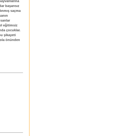
hayvanlarına
ar başarısız
 alınmış saçma
sanın
nsanlar
el eğitimsiz
ında çocuklar.
u şikayeti
n ola önünden