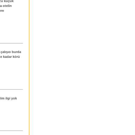
uzu küçük
a otelin
ere
 çalışıo burda
ne kadar körü
im ilgi yok