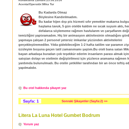
Konaklama Zamanı:25.08.2014
Acenta/Operatör:Mika Tur
Bu Kadarda Olmaz
Böylesine Kandırılmadım.
Bu kadar hijen dışı pis hizmeti sıfır yemekler makarna bulgur
haşlama tavuk, 5 gün otelde kaldım ne sıcak suyum aktı, he
defalarca söylememe rağmen havlularım ve çarşaflarım değ
temizliğini yaptıramadım. Hiç bir animasyon aktivitesinin olmadığını gör
yapmaya çalışan 2 personel yetersiz imkanlar yüzünden aktivitelerini
gerçekleştiremediler. Yılda gidebileceğim 1-2 hafta tatilim var paramın z
üzüleyim boşuna geçen tatil zamanımamı şaştım.Bu oteli bana satan Mika 
bayan arkadaşa buradan çok teşekkür ederim insanların parası almak için
satıştan dolayı ve otelimin değiştirilmesi için yüzlerce aramama rağmen h
yardımda bulunulmadı. Bu otelin yetkililer tarafından bir an önce teftiş ed
yapılmalıdır.
Bu otel hakkında şikayet yaz
Sayfa: 1
Sonraki Şikayetler (Sayfa:2) >>
Litera La Luna Hotel Gumbet Bodrum
Yorum yaz