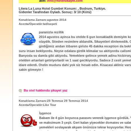
atın:
info@hotelsikayet.com
Litera La Luna Hotel Gumbet
Konum:
,
Bodrum
,
Turkiye
.
Gidenler Tarafından Oyladı
. Sonuç:
3
/
10
(Kötü)
Konaklama Zamanı:agustos 2014
Acenta/Operatör:tatilsepeti
paranizla rezillik
2014 agustos ayinca bu otelde 6 gun konakladik demiyim 
olaydik. Siteden resimlere aldandik. Sikayetleri dinlemedik. 
girdiğimiz andan itibaren giriste 45 dakika reception da bekle
suru insan bekliyordu. Neyse odalara girdik klimalar su akitiyordu calism
Banyoda su damla gibi akiyodu. Yemeklere gelince yemek adina hicbirse
otelden artanlari getiriyorlardi ve 1 saat gecikiyordu. Sadece 2 cesit yeme
idare ederdi. Otelin muduru dahi yok siz hesab edin. Kisacasi akliniz var
sakin gitmeyin !
Bu otel hakkında şikayet yaz
Konaklama Zamanı:25 Temmuz 29 Temmuz 2014
Acenta/Operatör:Like Tour
İşgence
Babam ile 4 gün boyunca parasını vererek işgence gördük. 
ve maksimum 3 çeşit. Geri kalan yiyecekler domates ve salat
yemekleri soslayarak akşam önünüze tekrar koyuyorlar. He