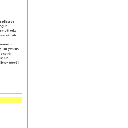
 pilavı ve
r gün
işmedi oda
düm aktivite
iyanımamı
Tur yetkilisi
 yaptığı
iç bir
ilerek gereği