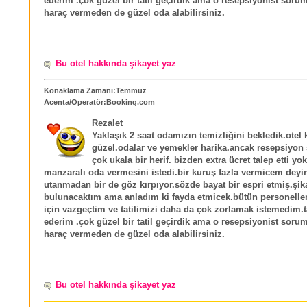
ederim .çok güzel bir tatil geçirdik ama o resepsiyonist soru
haraç vermeden de güzel oda alabilirsiniz.
Bu otel hakkında şikayet yaz
Konaklama Zamanı:Temmuz
Acenta/Operatör:Booking.com
Rezalet
Yaklaşık 2 saat odamızın temizliğini bekledik.otel 
güzel.odalar ve yemekler harika.ancak resepsiyon 
çok ukala bir herif. bizden extra ücret talep etti yo
manzaralı oda vermesini istedi.bir kuruş fazla vermicem deyi
utanmadan bir de göz kırpıyor.sözde bayat bir espri etmiş.şik
bulunacaktım ama anladım ki fayda etmicek.bütün personelleri
için vazgeçtim ve tatilimizi daha da çok zorlamak istemedim.
ederim .çok güzel bir tatil geçirdik ama o resepsiyonist soru
haraç vermeden de güzel oda alabilirsiniz.
Bu otel hakkında şikayet yaz