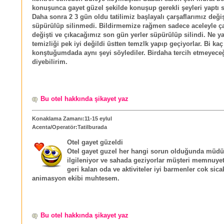
konuşunca gayet güzel şekilde konuşup gerekli şeyleri yaptı 
Daha sonra 2 3 gün oldu tatilimiz başlayalı çarşaflarımız deği
süpürülüp silinmedi. Bildirmemize rağmen sadece aceleyle ç
değişti ve çıkacağımız son gün yerler süpürülüp silindi. Ne y
temizliği pek iyi değildi üstten temzlk yapıp geçiyorlar. Bi kaç
konştuğumdada aynı şeyi söylediler. Birdaha tercih etmeyeceğ
diyebilirim.
Bu otel hakkında şikayet yaz
Konaklama Zamanı:11-15 eylul
Acenta/Operatör:Tatilburada
Otel gayet güzeldi
Otel gayet guzel her hangi sorun olduğunda müdür
ilgileniyor ve sahada geziyorlar müşteri memnuyet
geri kalan oda ve aktiviteler iyi barmenler cok sica
animasyon ekibi muhtesem.
Bu otel hakkında şikayet yaz