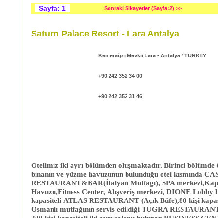
Sayfa: 1
Sonraki Şikayetler (Sayfa:2) >>
Saturn Palace Resort - Lara Antalya
:
Adres
Kemerağzı Mevkii Lara - Antalya / TURKEY
:
Tel
+90 242 352 34 00
:
Fax
+90 242 352 31 46
:
E-mail
info@saturnpalace.com.tr
Otelimiz iki ayrı bölümden oluşmaktadır. Birinci bölümde 8
binanın ve yüzme havuzunun bulunduğu otel kısmında CA
RESTAURANT&BAR(İtalyan Mutfagı), SPA merkezi,Kap
Havuzu,Fitness Center, Alışveriş merkezi, DIONE Lobby ba
kapasiteli ATLAS RESTAURANT (Açık Büfe),80 kişi kapasi
Osmanlı mutfağının servis edildiği TUGRA RESTAURANT
300 kişi kapasiteli iki ayrı salonu bulunan BUSINESS CE