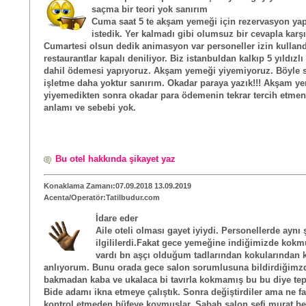
saçma bir teori yok sanırım
Cuma saat 5 te akşam yemeği için rezervasyon y
istedik. Yer kalmadı gibi olumsuz bir cevapla karşı
Cumartesi olsun dedik animasyon var personeller izin kullandı
restaurantlar kapalı deniliyor. Biz istanbuldan kalkıp 5 yıldızlı
dahil ödemesi yapıyoruz. Akşam yemeği yiyemiyoruz. Böyle 
işletme daha yoktur sanırım. Okadar paraya yazık!!! Akşam y
yiyemedikten sonra okadar para ödemenin tekrar tercih etmen
anlamı ve sebebi yok.
Bu otel hakkında şikayet yaz
Konaklama Zamanı:07.09.2018 13.09.2019
Acenta/Operatör:Tatilbudur.com
İdare eder
Aile oteli olması gayet iyiydi. Personellerde aynı 
ilgililerdi.Fakat gece yemeğine indiğimizde kok
vardı bn aşçı olduğum tadlarından kokularından 
anlıyorum. Bunu orada gece salon sorumlusuna bildirdiğim
bakmadan kaba ve ukalaca bi tavırla kokmamış bu bu diye tepk
Bide adamı ikna etmeye çalıştık. Sonra değiştirdiler ama ne 
kontrol etmeden büfeye koymuşlar. Sabah salon şefi murat be