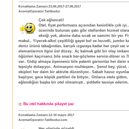
Konaklama Zamanı:23.06.2017-27.06.2017
Acenta/Operatör:Tatilbudur
Çok eğlenceli!
Otel, fiyat performans açısından kesinlikle çok iyi..
üzerinde bulunan şato gibi otellerden hizmet olara
eksiği yok, aksine daha sıcak ve samimi bir yer. Fi
makul.. Yiyecek-alkol çeşitliliği gayet bol ve lezzetli, jumbo ka
deniz ürünü tabağından, karışık ızgaraya kadar her çeşit var v
elemanlarının ilgisi üst düzey.. Aç kalmak gibi bir olay imkan
öğünleri kaçırsanız bile snack bar-gözleme servisi-döner vs 7
var.. Gidip almaya üşenseniz bile patenli garsonlar her daim e
tepsiyle dolaşıyor.. Animasyon muhteşem.. Şenol bey, yücel, 
ekipleri her daim bir aktivite düzenliyor.. Sabah havuz oyunlar
başlıyor, gece köpük partileri ile bitiyor.. Onlarca otele gittim
eğlendiğim başka bir otel olmamıştı.. şiddetle tavsiye ederim.
Bu otel hakkında şikayet yaz
Konaklama Zamanı:12-16 mayıs 2017
Acenta/Operatör:Tatilbudur.com
Her yönüyle güzeldi