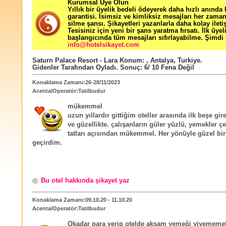
Kurumsal Üye Olun
Yıllık bir üyelik bedeli ödeyerek daha hızlı anında
garantisi. İsimsiz ve kimliksiz mesajları her zama
silme şansı. Şikayetleri yazanlarla daha kolay ileti
Tesisiniz için yeni bir şans yaratma fırsatı. İlk üyel
başlangıcında tüm mesajları sıfırlayabilme. Şimdi 
info@hotelsikayet.com
Saturn Palace Resort - Lara
Konum:
,
Antalya
,
Turkiye
.
Gidenler Tarafından Oyladı
. Sonuç:
6
/
10
Fena Değil
Konaklama Zamanı:26-28/11/2023
Acenta/Operatör:Tatilbudur
mükemmel
uzun yıllardır gittiğim oteller arasında ilk beşe gir
ve güzellikte. çalışanların güler yüzlü, yemekler çeş
tatları açısından mükemmel. Her yönüyle güzel bir 
geçirdim.
Bu otel hakkında şikayet yaz
Konaklama Zamanı:09.10.20 - 11.10.20
Acenta/Operatör:Tatilbudur
Okadar para verip otelde akşam yemeği yiyememe