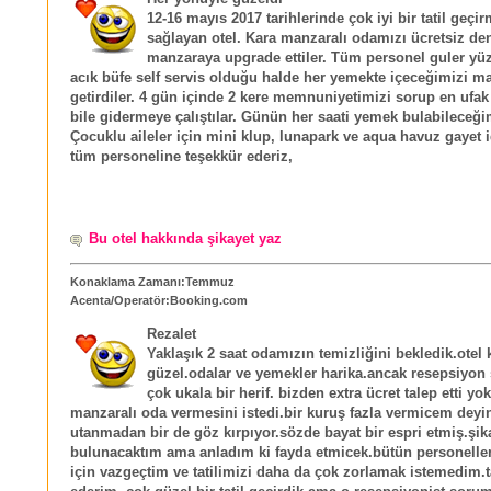
12-16 mayıs 2017 tarihlerinde çok iyi bir tatil geçi
sağlayan otel. Kara manzaralı odamızı ücretsiz de
manzaraya upgrade ettiler. Tüm personel guler yü
acık büfe self servis olduğu halde her yemekte içeceğimizi m
getirdiler. 4 gün içinde 2 kere memnuniyetimizi sorup en ufak 
bile gidermeye çalıştılar. Günün her saati yemek bulabileceğim
Çocuklu aileler için mini klup, lunapark ve aqua havuz gayet i
tüm personeline teşekkür ederiz,
Bu otel hakkında şikayet yaz
Konaklama Zamanı:Temmuz
Acenta/Operatör:Booking.com
Rezalet
Yaklaşık 2 saat odamızın temizliğini bekledik.otel 
güzel.odalar ve yemekler harika.ancak resepsiyon 
çok ukala bir herif. bizden extra ücret talep etti yo
manzaralı oda vermesini istedi.bir kuruş fazla vermicem deyi
utanmadan bir de göz kırpıyor.sözde bayat bir espri etmiş.şik
bulunacaktım ama anladım ki fayda etmicek.bütün personelleri
için vazgeçtim ve tatilimizi daha da çok zorlamak istemedim.