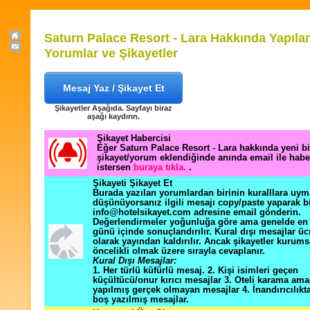
Saturn Palace Resort - Lara Hakkında Yapıla
Yorumlar ve Şikayetler
Mesaj Yaz / Şikayet Et
Şikayetler Aşağıda. Sayfayı biraz
aşağı kaydırın.
Şikayet Habercisi
Eğer Saturn Palace Resort - Lara hakkında yeni bi
şikayet/yorum eklendiğinde anında email ile hab
istersen
buraya tıkla.
.
Şikayeti Şikayet Et
Burada yazılan yorumlardan birinin kuralllara uym
düşünüyorsanız ilgili mesajı copy/paste yaparak b
info@hotelsikayet.com adresine email gönderin.
Değerlendirmeler yoğunluğa göre ama genelde en f
günü içinde sonuçlandırılır. Kural dışı mesajlar üc
olarak yayından kaldırılır. Ancak şikayetler kurums
öncelikli olmak üzere sırayla cevaplanır.
Kural Dışı Mesajlar:
1. Her türlü küfürlü mesaj. 2. Kişi isimleri geçen
küçültücü/onur kırıcı mesajlar 3. Oteli karama ama
yapılmış gerçek olmayan mesajlar 4. İnandırıcılık
boş yazılmış mesajlar.