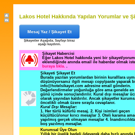
Lakos Hotel Hakkında Yapılan Yorumlar ve Şi
Mesaj Yaz / Şikayet Et
Şikayetler Aşağıda. Sayfayı biraz
aşağı kaydırın.
Şikayet Habercisi
Eğer Lakos Hotel hakkında yeni bir şikayet/yorum
eklendiğinde anında email ile haberdar olmak ist
buraya tıkla.
.
Şikayeti Şikayet Et
Burada yazılan yorumlardan birinin kuralllara uym
düşünüyorsanız ilgili mesajı copy/paste yaparak b
info@hotelsikayet.com adresine email gönderin.
Değerlendirmeler yoğunluğa göre ama genelde en f
günü içinde sonuçlandırılır. Kural dışı mesajlar üc
olarak yayından kaldırılır. Ancak şikayetler kurums
öncelikli olmak üzere sırayla cevaplanır.
Kural Dışı Mesajlar:
1. Her türlü küfürlü mesaj. 2. Kişi isimleri geçen
küçültücü/onur kırıcı mesajlar 3. Oteli karama ama
yapılmış gerçek olmayan mesajlar 4. İnandırıcılık
boş yazılmış mesajlar.
Kurumsal Üye Olun
Yıllık bir üyelik bedeli ödeyerek daha hızlı anında