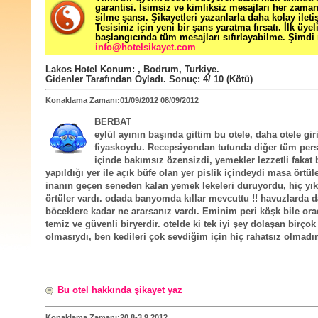
garantisi. İsimsiz ve kimliksiz mesajları her zama
silme şansı. Şikayetleri yazanlarla daha kolay ileti
Tesisiniz için yeni bir şans yaratma fırsatı. İlk üyel
başlangıcında tüm mesajları sıfırlayabilme. Şimdi 
info@hotelsikayet.com
Lakos Hotel
Konum:
,
Bodrum
,
Turkiye
.
Gidenler Tarafından Oyladı
. Sonuç:
4
/
10
(Kötü)
Konaklama Zamanı:01/09/2012 08/09/2012
BERBAT
eylül ayının başında gittim bu otele, daha otele gir
fiyaskoydu. Recepsiyondan tutunda diğer tüm pers
içinde bakımsız özensizdi, yemekler lezzetli fakat 
yapıldığı yer ile açık büfe olan yer pislik içindeydi masa örtül
inanın geçen seneden kalan yemek lekeleri duruyordu, hiç y
örtüler vardı. odada banyomda kıllar mevcuttu !! havuzlarda d
böceklere kadar ne ararsanız vardı. Eminim peri köşk bile or
temiz ve güvenli biryerdir. otelde ki tek iyi şey dolaşan birçok
olmasıydı, ben kedileri çok sevdiğim için hiç rahatsız olmadım
Bu otel hakkında şikayet yaz
Konaklama Zamanı:20.8-3.9 2012