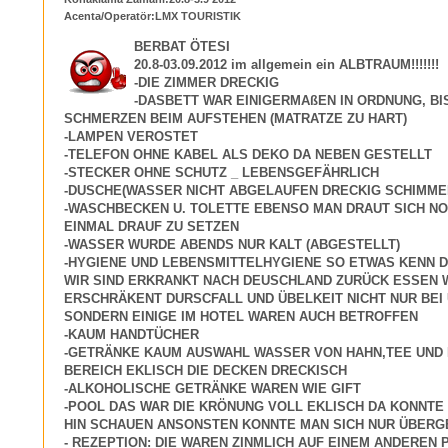
Acenta/Operatör:LMX TOURISTIK
BERBAT ÖTESI
20.8-03.09.2012 im allgemein ein ALBTRAUM!!!!!!!
-DIE ZIMMER DRECKIG
-DASBETT WAR EINIGERMAßEN IN ORDNUNG, BIS
SCHMERZEN BEIM AUFSTEHEN (MATRATZE ZU HART)
-LAMPEN VEROSTET
-TELEFON OHNE KABEL ALS DEKO DA NEBEN GESTELLT
-STECKER OHNE SCHUTZ _ LEBENSGEFÄHRLICH
-DUSCHE(WASSER NICHT ABGELAUFEN DRECKIG SCHIMME
-WASCHBECKEN U. TOLETTE EBENSO MAN DRAUT SICH NO
EINMAL DRAUF ZU SETZEN
-WASSER WURDE ABENDS NUR KALT (ABGESTELLT)
-HYGIENE UND LEBENSMITTELHYGIENE SO ETWAS KENN D
WIR SIND ERKRANKT NACH DEUSCHLAND ZURÜCK ESSEN 
ERSCHRÄKENT DURSCFALL UND ÜBELKEIT NICHT NUR BEI
SONDERN EINIGE IM HOTEL WAREN AUCH BETROFFEN
-KAUM HANDTÜCHER
-GETRÄNKE KAUM AUSWAHL WASSER VON HAHN,TEE UND
BEREICH EKLISCH DIE DECKEN DRECKISCH
-ALKOHOLISCHE GETRÄNKE WAREN WIE GIFT
-POOL DAS WAR DIE KRÖNUNG VOLL EKLISCH DA KONNTE
HIN SCHAUEN ANSONSTEN KONNTE MAN SICH NUR ÜBER
- REZEPTION: DIE WAREN ZINMLICH AUF EINEM ANDEREN 