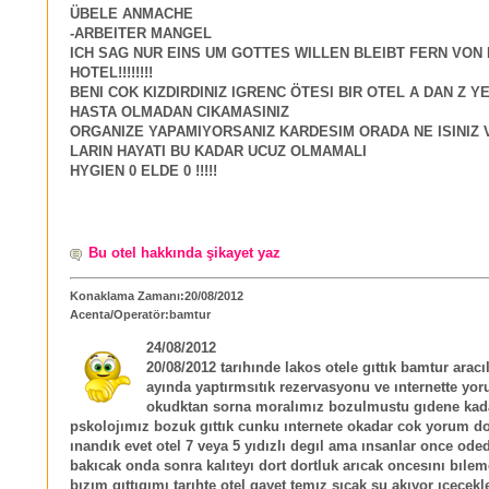
ÜBELE ANMACHE
-ARBEITER MANGEL
ICH SAG NUR EINS UM GOTTES WILLEN BLEIBT FERN VON
HOTEL!!!!!!!!
BENI COK KIZDIRDINIZ IGRENC ÖTESI BIR OTEL A DAN Z 
HASTA OLMADAN CIKAMASINIZ
ORGANIZE YAPAMIYORSANIZ KARDESIM ORADA NE ISINIZ 
LARIN HAYATI BU KADAR UCUZ OLMAMALI
HYGIEN 0 ELDE 0 !!!!!
Bu otel hakkında şikayet yaz
Konaklama Zamanı:20/08/2012
Acenta/Operatör:bamtur
24/08/2012
20/08/2012 tarıhınde lakos otele gıttık bamtur aracı
ayında yaptırmsıtık rezervasyonu ve ınternette yor
okudktan sorna moralımız bozulmustu gıdene kad
pskolojımız bozuk gıttık cunku ınternete okadar cok yorum d
ınandık evet otel 7 veya 5 yıdızlı degıl ama ınsanlar once ode
bakıcak onda sonra kalıteyı dort dortluk arıcak oncesını bıl
bızım gıttıgımı tarıhte otel gayet temız sıcak su akıyor ıcecekl