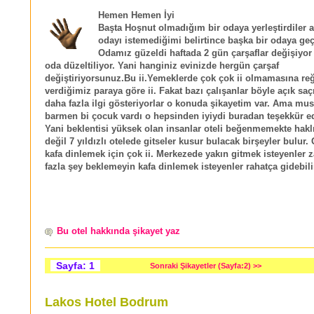
Hemen Hemen İyi
Başta Hoşnut olmadığım bir odaya yerleştirdiler
odayı istemediğimi belirtince başka bir odaya geçi
Odamız güzeldi haftada 2 gün çarşaflar değişiyo
oda düzeltiliyor. Yani hanginiz evinizde hergün çarşaf
değiştiriyorsunuz.Bu ii.Yemeklerde çok çok ii olmamasına r
verdiğimiz paraya göre ii. Fakat bazı çalışanlar böyle açık saç
daha fazla ilgi gösteriyorlar o konuda şikayetim var. Ama mus
barmen bi çocuk vardı o hepsinden iyiydi buradan teşekkür e
Yani beklentisi yüksek olan insanlar oteli beğenmemekte haklı
değil 7 yıldızlı otelede gitseler kusur bulacak birşeyler bulur
kafa dinlemek için çok ii. Merkezede yakın gitmek isteyenler 
fazla şey beklemeyin kafa dinlemek isteyenler rahatça gidebilir
Bu otel hakkında şikayet yaz
Sayfa: 1
Sonraki Şikayetler (Sayfa:2) >>
Lakos Hotel Bodrum