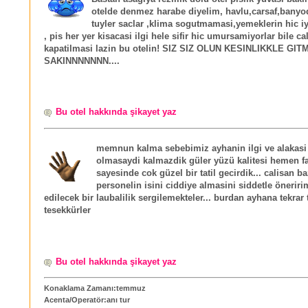
otelde denmez harabe diyelim, havlu,carsaf,banyod
tuyler saclar ,klima sogutmamasi,yemeklerin hic i
, pis her yer kisacasi ilgi hele sifir hic umursamiyorlar bile ca
kapatilmasi lazin bu otelin! SIZ SIZ OLUN KESINLIKKLE GIT
SAKINNNNNNN....
Bu otel hakkında şikayet yaz
memnun kalma sebebimiz ayhanin ilgi ve alakasi 
olmasaydi kalmazdik güler yüzü kalitesi hemen fa
sayesinde cok güzel bir tatil gecirdik... calisan ba
personelin isini ciddiye almasini siddetle öneriri
edilecek bir laubalilik sergilemekteler... burdan ayhana tekrar 
tesekkürler
Bu otel hakkında şikayet yaz
Konaklama Zamanı:temmuz
Acenta/Operatör:anı tur