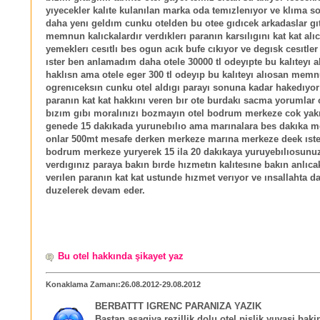
yıyecekler kalıte kulanılan marka oda temızlenıyor ve klıma s
daha yenı geldım cunku otelden bu otee gıdıcek arkadaslar gıt
memnun kalıckalardır verdıklerı paranın karsılıgını kat kat alıc
yemeklerı cesıtlı bes ogun acık bufe cıkıyor ve degısk cesıtler
ıster ben anlamadım daha otele 30000 tl odeyıpte bu kalıteyı a
haklısn ama otele eger 300 tl odeyıp bu kalıteyı alıosan mem
ogrenıceksın cunku otel aldıgı parayı sonuna kadar hakedıyor 
paranın kat kat hakkını veren bır ote burdakı sacma yorumlar
bızım gıbı moralınızı bozmayın otel bodrum merkeze cok yak
genede 15 dakıkada yurunebılıo ama marınalara bes dakıka m
onlar 500mt mesafe derken merkeze marına merkeze deek ıst
bodrum merkeze yuryerek 15 ila 20 dakıkaya yuruyebılıosunuz
verdıgınız paraya bakın bırde hızmetın kalıtesıne bakın anlıca
verılen paranın kat kat ustunde hızmet verıyor ve ınsallahta 
duzelerek devam eder.
Bu otel hakkında şikayet yaz
Konaklama Zamanı:26.08.2012-29.08.2012
BERBATTT IGRENC PARANIZA YAZIK
Bastan asagiya rezillik dolu otel pislik yuvasi bakin