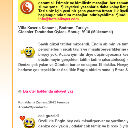
garantisi. İsimsiz ve kimliksiz mesajları her zama
silme şansı. Şikayetleri yazanlarla daha kolay ileti
Tesisiniz için yeni bir şans yaratma fırsatı. İlk üyel
başlangıcında tüm mesajları sıfırlayabilme. Şimdi 
info@hotelsikayet.com
Villa Kaseria
Konum:
,
Bodrum
,
Turkiye
.
Gidenler Tarafından Oyladı
. Sonuç:
9
/
10
(Mükemmel)
Sayılı güzel tatillerimizdendi. Engin abimin ve tu
personellerin sıcak tavırı ve misafirperverliklerine 
birşey yok. Acaba iyimidir diye düşünüyosanız kes
düşünmeyin gerçekten tatilin tadını çıkarabileceğini
Denize çok yakın ve Gümbet barlar sokagına 15 dakika. Herşey
herkese çok teşekkürler özellikle Engin abicim sana :) Emre 
Bu otel hakkında şikayet yaz
Konaklama Zamanı:18-23 temmuz
Acenta/Operatör:tui
cok guzeldi
Ozellikle Engin bey cok misafirperver ve yardimciyd
denize cok yakin , odalar cok temiz ve bircok 3 yil