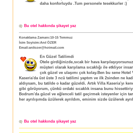
daha konforluydu .Tum personele tesekkurler :)
Bu otel hakkında şikayet yaz
Konaklama Zamanı:10-15 Temmuz
İsim Soyisim:Anıl ÖZER
Email:anilozer@hotmail.com
En Güzel Tatilimdi
Otele girdiğinizde,sıcak bir hava karşılaşıyorsunuz
müşteri olarak karşılama sıcaklığı ile etkliyor insan
çok güzel ve ulaşımı çok kolay.Ben bu sene Hotel V
Kaseria'da üst üste 3 ncü tatilimi yaptım ve ilk 2sinden ne kad
aldıysam, bu tatilde o kadar güzeldi. Artık Villa Kaseria'yı ken
gibi görüyorum, çünkü ordaki sıcaklık insana bunu hissettiriy
Bodrum'da güzel ve eğlenceli tatil geçirmek isteyenler için ta
her ayrılışımda üzülerek ayrıldım, eminim sizde üzülerek ayrı
Bu otel hakkında şikayet yaz