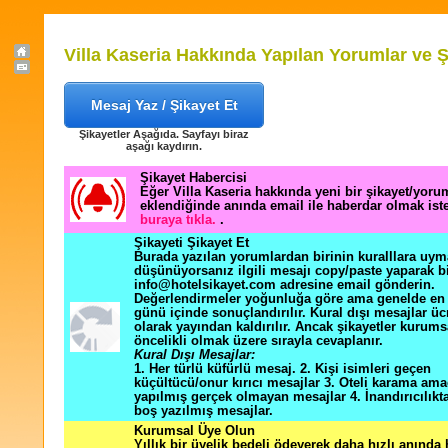
Villa Kaseria Hakkında Yapılan Yorumlar ve Ş
Mesaj Yaz / Şikayet Et
Şikayetler Aşağıda. Sayfayı biraz
aşağı kaydırın.
Şikayet Habercisi
Eğer Villa Kaseria hakkında yeni bir şikayet/yoru
eklendiğinde anında email ile haberdar olmak ist
buraya tıkla.
.
Şikayeti Şikayet Et
Burada yazılan yorumlardan birinin kuralllara uym
düşünüyorsanız ilgili mesajı copy/paste yaparak b
info@hotelsikayet.com adresine email gönderin.
Değerlendirmeler yoğunluğa göre ama genelde en f
günü içinde sonuçlandırılır. Kural dışı mesajlar üc
olarak yayından kaldırılır. Ancak şikayetler kurums
öncelikli olmak üzere sırayla cevaplanır.
Kural Dışı Mesajlar:
1. Her türlü küfürlü mesaj. 2. Kişi isimleri geçen
küçültücü/onur kırıcı mesajlar 3. Oteli karama ama
yapılmış gerçek olmayan mesajlar 4. İnandırıcılık
boş yazılmış mesajlar.
Kurumsal Üye Olun
Yıllık bir üyelik bedeli ödeyerek daha hızlı anında