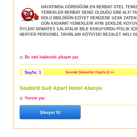
HAYATIMDA GÖRDÜĞÜM EN BERBAT OTEL TEMİZL
YEMEKLER BERBAT DENİZ OLDUĞU GİBİ ALTI T
DOLU BBİLDİĞİN EZİYET DENİZEDE UZAK ZATEN
GÜN KADARKİ YEMEKLERİ AYNI ŞEKİLDE KOYU
ÖYLEKİ DOMATES SALATALIK BİLE KOKUYORDU PİSLİK İÇİ
HERYER PERSONEL TAVIRLARI KÖTÜYDÜ REZALET AKLI O
Bu otel hakkında şikayet yaz
Sayfa: 1
Sonraki Şikayetler (Sayfa:2) >>
Seabird Suit Apart Hotel Alanya
Yorum yaz
Şikayet Et