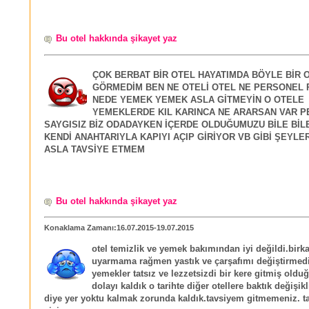
Bu otel hakkında şikayet yaz
ÇOK BERBAT BİR OTEL HAYATIMDA BÖYLE BİR 
GÖRMEDİM BEN NE OTELİ OTEL NE PERSONEL
NEDE YEMEK YEMEK ASLA GİTMEYİN O OTELE
YEMEKLERDE KIL KARINCA NE ARARSAN VAR 
SAYGISIZ BİZ ODADAYKEN İÇERDE OLDUĞUMUZU BİLE BİL
KENDİ ANAHTARIYLA KAPIYI AÇIP GİRİYOR VB GİBİ ŞEYLE
ASLA TAVSİYE ETMEM
Bu otel hakkında şikayet yaz
Konaklama Zamanı:16.07.2015-19.07.2015
otel temizlik ve yemek bakımından iyi değildi.birk
uyarmama rağmen yastık ve çarşafımı değiştirmedi
yemekler tatsız ve lezzetsizdi bir kere gitmiş ol
dolayı kaldık o tarihte diğer otellere baktık değişik
diye yer yoktu kalmak zorunda kaldık.tavsiyem gitmemeniz. t