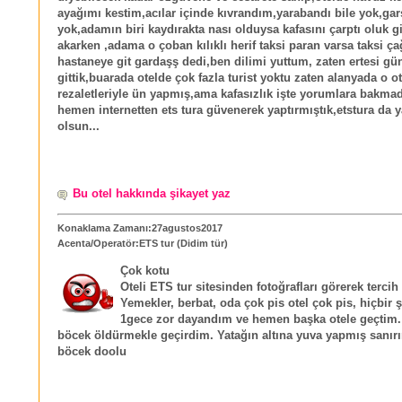
ayağımı kestim,acılar içinde kıvrandım,yarabandı bile yok,gar
yok,adamın biri kaydırakta nası olduysa kafasını çarptı oluk g
akarken ,adama o çoban kılıklı herif taksi paran varsa taksi ça
hastaneye git gardaşş dedi,ben dilimi yuttum, zaten ertesi gü
gittik,buarada otelde çok fazla turist yoktu zaten alanyada o ot
rezaletleriyle ün yapmış,ama kafasızlık işte yorumlara bakma
hemen internetten ets tura güvenerek yaptırmıştık,etstura da y
olsun...
Bu otel hakkında şikayet yaz
Konaklama Zamanı:27agustos2017
Acenta/Operatör:ETS tur (Didim tür)
Çok kotu
Oteli ETS tur sitesinden fotoğrafları görerek tercih 
Yemekler, berbat, oda çok pis otel çok pis, hiçbir 
1gece zor dayandım ve hemen başka otele geçtim.
böcek öldürmekle geçirdim. Yatağın altına yuva yapmış sanırı
böcek doolu