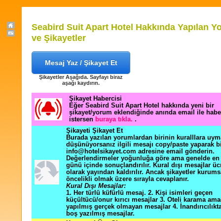
Seabird Suit Apart Hotel Hakkında Yapılan Y
ve Şikayetler
Mesaj Yaz / Şikayet Et
Şikayetler Aşağıda. Sayfayı biraz
aşağı kaydırın.
Şikayet Habercisi
Eğer Seabird Suit Apart Hotel hakkında yeni bir
şikayet/yorum eklendiğinde anında email ile hab
istersen
buraya tıkla.
.
Şikayeti Şikayet Et
Burada yazılan yorumlardan birinin kuralllara uym
düşünüyorsanız ilgili mesajı copy/paste yaparak b
info@hotelsikayet.com adresine email gönderin.
Değerlendirmeler yoğunluğa göre ama genelde en f
günü içinde sonuçlandırılır. Kural dışı mesajlar üc
olarak yayından kaldırılır. Ancak şikayetler kurums
öncelikli olmak üzere sırayla cevaplanır.
Kural Dışı Mesajlar:
1. Her türlü küfürlü mesaj. 2. Kişi isimleri geçen
küçültücü/onur kırıcı mesajlar 3. Oteli karama ama
yapılmış gerçek olmayan mesajlar 4. İnandırıcılık
boş yazılmış mesajlar.