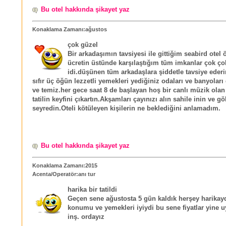
Bu otel hakkında şikayet yaz
Konaklama Zamanı:ağustos
çok güzel
Bir arkadaşımın tavsiyesi ile gittiğim seabird otel
ücretin üstünde karşılaştığım tüm imkanlar çok çok
idi.düşünen tüm arkadaşlara şiddetle tavsiye eder
sıfır üç öğün lezzetli yemekleri yediğiniz odaları ve banyoları
ve temiz.her gece saat 8 de başlayan hoş bir canlı müzik olan 
tatilin keyfini çıkartın.Akşamları çayınızı alın sahile inin ve 
seyredin.Oteli kötüleyen kişilerin ne beklediğini anlamadım.
Bu otel hakkında şikayet yaz
Konaklama Zamanı:2015
Acenta/Operatör:anı tur
harika bir tatildi
Geçen sene ağustosta 5 gün kaldık herşey harikayd
konumu ve yemekleri iyiydi bu sene fiyatlar yine 
inş. ordayız