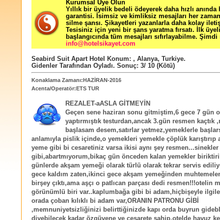
Kurumsal Üye Olun
Yıllık bir üyelik bedeli ödeyerek daha hızlı anında
garantisi. İsimsiz ve kimliksiz mesajları her zama
silme şansı. Şikayetleri yazanlarla daha kolay ileti
Tesisiniz için yeni bir şans yaratma fırsatı. İlk üyel
başlangıcında tüm mesajları sıfırlayabilme. Şimdi 
info@hotelsikayet.com
Seabird Suit Apart Hotel
Konum:
,
Alanya
,
Turkiye
.
Gidenler Tarafından Oyladı
. Sonuç:
3
/
10
(Kötü)
Konaklama Zamanı:HAZİRAN-2016
Acenta/Operatör:ETS TUR
REZALET-aASLA GİTMEYİN
Geçen sene haziran sonu gitmiştim,6 gece 7 gün o
yaptırmıştık testurdan,ancak 3.gün resmen kaçtık 
başlasam desem,satırlar yetmez,yemeklerle başlar
anlamıyla pislik içinde,o yemekleri yemekle çöplük karıştırıp a
yeme gibi bi cesaretiniz varsa ikisi aynı şey resmen...sinekle
gibi,abartmıyorum,bikaç gün önceden kalan yemekler biriktiri
günlerde akşam yemeği olarak türlü olarak tekrar servis ediliy
gece kaldım zaten,ikinci gece akşam yemeğinden muhtemelen
birşey çıktı,ama aşçı o patlıcan parçası dedi resmen!!!otelin
görünümlü biri var..kaplumbağa gibi bi adam,hiçbişeyle ilgi
orada çoban kılıklı bi adam var,ORANIN PATRONU GİBİ
,memnuniyetsizliğinizi belirttiğinizde kapı orda buyrun gidebl
diyebilecek kadar özgüvene ve cesarete sahip,otelde havuz k