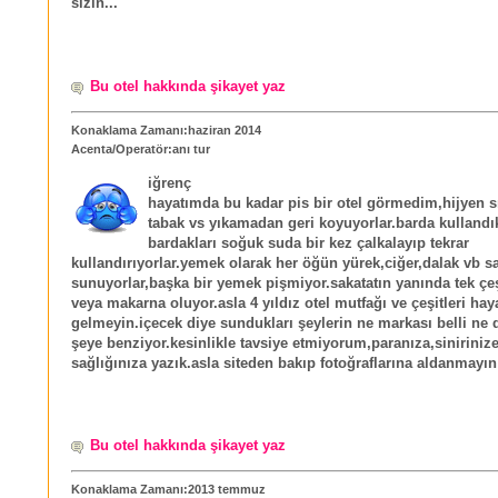
sizin...
Bu otel hakkında şikayet yaz
Konaklama Zamanı:haziran 2014
Acenta/Operatör:anı tur
iğrenç
hayatımda bu kadar pis bir otel görmedim,hijyen sıf
tabak vs yıkamadan geri koyuyorlar.barda kullandık
bardakları soğuk suda bir kez çalkalayıp tekrar
kullandırıyorlar.yemek olarak her öğün yürek,ciğer,dalak vb s
sunuyorlar,başka bir yemek pişmiyor.sakatatın yanında tek çeş
veya makarna oluyor.asla 4 yıldız otel mutfağı ve çeşitleri hay
gelmeyin.içecek diye sundukları şeylerin ne markası belli ne d
şeye benziyor.kesinlikle tavsiye etmiyorum,paranıza,siniriniz
sağlığınıza yazık.asla siteden bakıp fotoğraflarına aldanmayın
Bu otel hakkında şikayet yaz
Konaklama Zamanı:2013 temmuz