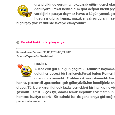
grand vikinge yorumları okuyarak gittim genel olar
deniliyordu fakat beklediğim gibi değildi hiçbirşey
verdiğiniz paraya deymez havuzu küçük yemek çeşi
huzurevi gibi anlamsız müzikler çalıyordu.anima
hiçbirşey yok.kesinlikle tavsiye etmiyorum!!!
Bu otel hakkında şikayet yaz
Konaklama Zamanı:30,08,2011-03,09,2011
Acenta/Operatör:Gezisitesi
HARİKA
Ailece çok güzel 5 gün geçirdik. Tatilimiz bayram
geldi,her gecesi bir harikaydı.Fırsat bulup Kemeri
düzgün gezemedik. Otelden çıkmak istemedik.Gece
harika, personeli ,garsonları çok güleryüzlü,her istediğiniz a
oluyor.Türklere karşı ilgi çok fazla. yemekleri bir harika, ne y
şaşırdık. Temizlik çok iyi, odalar temiz.Hepimiz çok memnun 
herkese tavsiye ederiz. Bir dahaki tatilde gene oraya gideceğ
personele selamlar.......