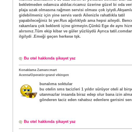
bekletmeden odamıza aldılar.ricamız üzerine güzel bi oda veri
plaja uzak olmasına rağmen servisi olması çok iyiydi.Akşaml
gidebilmeniz için yine servis vardı Ailenizle rahatlıkla tatil
yapabileceğiniz bi yer.Rus ağırlıklydı ama hepsi aileydi. Benc
rakamlara çok beklenti içine girmeyin.Çünkü Ege de aynı hizm
alırsınız.Tüm ekip kibar ve güler yüzlüydü Ayrıca tatil.comda
ilgilydi .Emeği geçen herkese tşk.
Bu otel hakkında şikayet yaz
Konaklama Zamanı:mart
Acenta/Operatör:grand vikingen
bunalıma soktular
bu otelin sms tacizleri 1 yıldır sürüyor oteli al bir
utanmazlar insanda biraz edep olur bana izin al
gönderen taciz eden rahatsız edenlere gerisini sen
Bu otel hakkında şikayet yaz