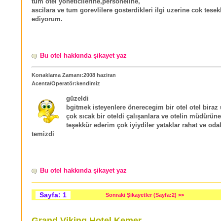
tum otel yoneticilerine,personeline,
ascilara ve tum gorevlilere gosterdikleri ilgi uzerine cok tesek
ediyorum.
Bu otel hakkında şikayet yaz
Konaklama Zamanı:2008 haziran
Acenta/Operatör:kendimiz
güzeldi
bgitmek isteyenlere önerecegim bir otel otel biraz
çok sıcak bir oteldi çalışanlara ve otelin müdürün
teşekkür ederim çok iyiydiler yataklar rahat ve oda
temizdi
Bu otel hakkında şikayet yaz
Sayfa: 1
Sonraki Şikayetler (Sayfa:2) >>
Grand Viking Hotel Kemer