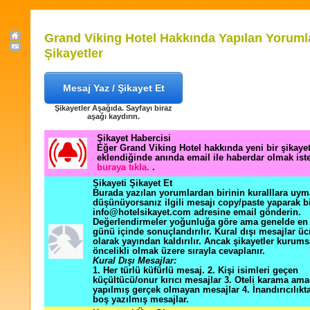
Grand Viking Hotel Hakkında Yapılan Yoruml
Şikayetler
Mesaj Yaz / Şikayet Et
Şikayetler Aşağıda. Sayfayı biraz
aşağı kaydırın.
Şikayet Habercisi
Eğer Grand Viking Hotel hakkında yeni bir şikay
eklendiğinde anında email ile haberdar olmak ist
buraya tıkla.
.
Şikayeti Şikayet Et
Burada yazılan yorumlardan birinin kuralllara uym
düşünüyorsanız ilgili mesajı copy/paste yaparak b
info@hotelsikayet.com adresine email gönderin.
Değerlendirmeler yoğunluğa göre ama genelde en f
günü içinde sonuçlandırılır. Kural dışı mesajlar üc
olarak yayından kaldırılır. Ancak şikayetler kurums
öncelikli olmak üzere sırayla cevaplanır.
Kural Dışı Mesajlar:
1. Her türlü küfürlü mesaj. 2. Kişi isimleri geçen
küçültücü/onur kırıcı mesajlar 3. Oteli karama ama
yapılmış gerçek olmayan mesajlar 4. İnandırıcılık
boş yazılmış mesajlar.