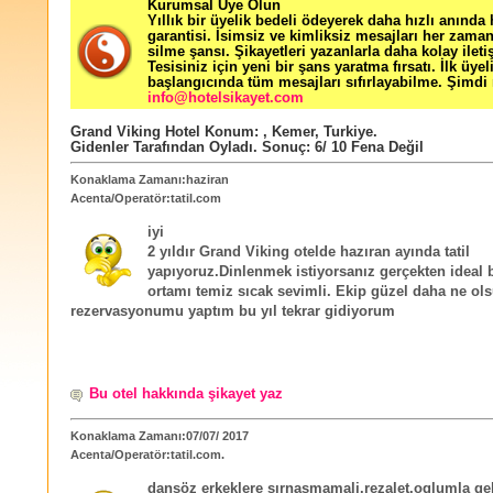
Kurumsal Üye Olun
Yıllık bir üyelik bedeli ödeyerek daha hızlı anında
garantisi. İsimsiz ve kimliksiz mesajları her zama
silme şansı. Şikayetleri yazanlarla daha kolay ileti
Tesisiniz için yeni bir şans yaratma fırsatı. İlk üyel
başlangıcında tüm mesajları sıfırlayabilme. Şimdi 
info@hotelsikayet.com
Grand Viking Hotel
Konum:
,
Kemer
,
Turkiye
.
Gidenler Tarafından Oyladı
. Sonuç:
6
/
10
Fena Değil
Konaklama Zamanı:haziran
Acenta/Operatör:tatil.com
iyi
2 yıldır Grand Viking otelde hazıran ayında tatil
yapıyoruz.Dinlenmek istiyorsanız gerçekten ideal b
ortamı temiz sıcak sevimli. Ekip güzel daha ne ols
rezervasyonumu yaptım bu yıl tekrar gidiyorum
Bu otel hakkında şikayet yaz
Konaklama Zamanı:07/07/ 2017
Acenta/Operatör:tatil.com.
dansöz erkeklere sırnaşmamali.rezalet.oglumla ge