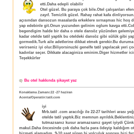
etti.Daha edepli olabilir
Otel güzel. Bu paraya çok bile.Otel çalışanları efe
zayıf. Temizlik güzel. Rahay rahat kafa dinliyorsun
açısından dansozun masalarda erkeklere sırnaşmas hic hoş d
yap edebinle git.Onun yuzunden gelinim oglum kavga etti.Co
begendigim halde bir daha o otele dansöz yüzünden gelemiy
kadar otelde tatil yaptik bu oteldeki dansöz gibi sülük gibi ya
gormedik.Turk aile adetlerine dikkat etmek gerekir.Bu duruma
verirseniz iyi olur.Biliyorsinuzki genelfe tatil yapılacak yeri 
kadınlar seçer. Dikkate alacaginiza eminim.Diger hizmetler ici
Teşekkürler
Bu otel hakkında şikayet yaz
Konaklama Zamanı:22 -27 haziran
Acenta/Operatör:tatil.com
iyi
Mrb.tatil .com aracılığı ile 22-27 tarihleri arası y
otelde tatil yaptık.Biz memnun ayrıldık.Beklentini
tutmazsanız kusur aramazsanız gayet iyiydi Çünkü
makul.Daha öncesinde çok daha fazla para ödeyip kaldığım ot
hizmeti alamadım. 9-10 saat süren bi yolculuk sonrası bizi faz