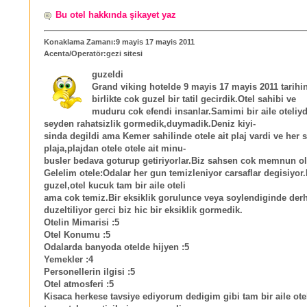
Bu otel hakkında şikayet yaz
Konaklama Zamanı:9 mayis 17 mayis 2011
Acenta/Operatör:gezi sitesi
guzeldi
Grand viking hotelde 9 mayis 17 mayis 2011 tarihi
birlikte cok guzel bir tatil gecirdik.Otel sahibi ve
muduru cok efendi insanlar.Samimi bir aile oteliyd
seyden rahatsizlik gormedik,duymadik.Deniz kiyi-
sinda degildi ama Kemer sahilinde otele ait plaj vardi ve her 
plaja,plajdan otele otele ait minu-
busler bedava goturup getiriyorlar.Biz sahsen cok memnun o
Gelelim otele:Odalar her gun temizleniyor carsaflar degisiyo
guzel,otel kucuk tam bir aile oteli
ama cok temiz.Bir eksiklik gorulunce veya soylendiginde der
duzeltiliyor gerci biz hic bir eksiklik gormedik.
Otelin Mimarisi :5
Otel Konumu :5
Odalarda banyoda otelde hijyen :5
Yemekler :4
Personellerin ilgisi :5
Otel atmosferi :5
Kisaca herkese tavsiye ediyorum dedigim gibi tam bir aile ote