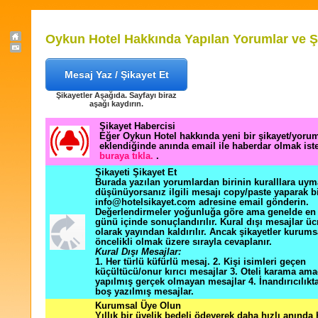
Oykun Hotel Hakkında Yapılan Yorumlar ve Ş
Mesaj Yaz / Şikayet Et
Şikayetler Aşağıda. Sayfayı biraz
aşağı kaydırın.
Şikayet Habercisi
Eğer Oykun Hotel hakkında yeni bir şikayet/yoru
eklendiğinde anında email ile haberdar olmak ist
buraya tıkla.
.
Şikayeti Şikayet Et
Burada yazılan yorumlardan birinin kuralllara uym
düşünüyorsanız ilgili mesajı copy/paste yaparak b
info@hotelsikayet.com adresine email gönderin.
Değerlendirmeler yoğunluğa göre ama genelde en f
günü içinde sonuçlandırılır. Kural dışı mesajlar üc
olarak yayından kaldırılır. Ancak şikayetler kurums
öncelikli olmak üzere sırayla cevaplanır.
Kural Dışı Mesajlar:
1. Her türlü küfürlü mesaj. 2. Kişi isimleri geçen
küçültücü/onur kırıcı mesajlar 3. Oteli karama ama
yapılmış gerçek olmayan mesajlar 4. İnandırıcılık
boş yazılmış mesajlar.
Kurumsal Üye Olun
Yıllık bir üyelik bedeli ödeyerek daha hızlı anında