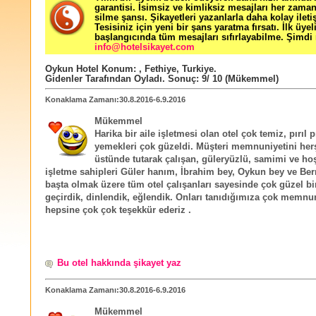
garantisi. İsimsiz ve kimliksiz mesajları her zama
silme şansı. Şikayetleri yazanlarla daha kolay ileti
Tesisiniz için yeni bir şans yaratma fırsatı. İlk üyel
başlangıcında tüm mesajları sıfırlayabilme. Şimdi 
info@hotelsikayet.com
Oykun Hotel
Konum:
,
Fethiye
,
Turkiye
.
Gidenler Tarafından Oyladı
. Sonuç:
9
/
10
(Mükemmel)
Konaklama Zamanı:30.8.2016-6.9.2016
Mükemmel
Harika bir aile işletmesi olan otel çok temiz, pırıl p
yemekleri çok güzeldi. Müşteri memnuniyetini her
üstünde tutarak çalışan, güleryüzlü, samimi ve h
işletme sahipleri Güler hanım, İbrahim bey, Oykun bey ve Be
başta olmak üzere tüm otel çalışanları sayesinde çok güzel bir 
geçirdik, dinlendik, eğlendik. Onları tanıdığımıza çok memnu
hepsine çok çok teşekkür ederiz .
Bu otel hakkında şikayet yaz
Konaklama Zamanı:30.8.2016-6.9.2016
Mükemmel