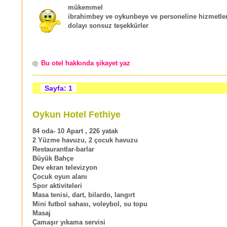
mükemmel
ibrahimbey ve oykunbeye ve personeline hizmetle
dolayı sonsuz teşekkürler
Bu otel hakkında şikayet yaz
Sayfa: 1
Oykun Hotel Fethiye
84 oda- 10 Apart , 226 yatak
2 Yüzme havuzu, 2 çocuk havuzu
Restaurantlar-barlar
Büyük Bahçe
Dev ekran televizyon
Çocuk oyun alanı
Spor aktiviteleri
Masa tenisi, dart, bilardo, langırt
Mini futbol sahası, voleybol, su topu
Masaj
Çamaşır yıkama servisi