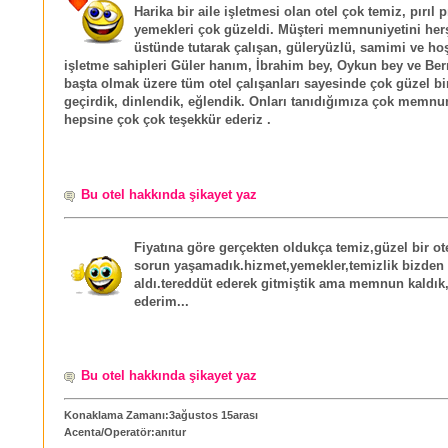
Harika bir aile işletmesi olan otel çok temiz, pırıl p
yemekleri çok güzeldi. Müşteri memnuniyetini her
üstünde tutarak çalışan, güleryüzlü, samimi ve h
işletme sahipleri Güler hanım, İbrahim bey, Oykun bey ve Be
başta olmak üzere tüm otel çalışanları sayesinde çok güzel bir 
geçirdik, dinlendik, eğlendik. Onları tanıdığımıza çok memnu
hepsine çok çok teşekkür ederiz .
Bu otel hakkında şikayet yaz
Fiyatına göre gerçekten oldukça temiz,güzel bir ote
sorun yaşamadık.hizmet,yemekler,temizlik bizden
aldı.tereddüt ederek gitmiştik ama memnun kaldık,
ederim...
Bu otel hakkında şikayet yaz
Konaklama Zamanı:3ağustos 15arası
Acenta/Operatör:anıtur