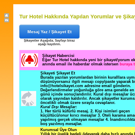
Tur Hotel Hakkında Yapılan Yorumlar ve Şika
Mesaj Yaz / Şikayet Et
Şikayetler Aşağıda. Sayfayı biraz
aşağı kaydırın.
Şikayet Habercisi
Eğer Tur Hotel hakkında yeni bir şikayet/yorum e
anında email ile haberdar olmak istersen
buraya t
Şikayeti Şikayet Et
Burada yazılan yorumlardan birinin kuralllara uym
düşünüyorsanız ilgili mesajı copy/paste yaparak b
info@hotelsikayet.com adresine email gönderin.
Değerlendirmeler yoğunluğa göre ama genelde en f
günü içinde sonuçlandırılır. Kural dışı mesajlar üc
olarak yayından kaldırılır. Ancak şikayetler kurums
öncelikli olmak üzere sırayla cevaplanır.
Kural Dışı Mesajlar:
1. Her türlü küfürlü mesaj. 2. Kişi isimleri geçen
küçültücü/onur kırıcı mesajlar 3. Oteli karama ama
yapılmış gerçek olmayan mesajlar 4. İnandırıcılık
boş yazılmış mesajlar.
Kurumsal Üye Olun
Yıllık bir üyelik bedeli ödeyerek daha hızlı anında