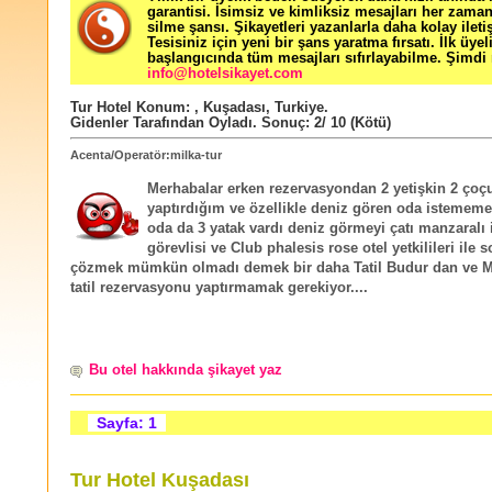
garantisi. İsimsiz ve kimliksiz mesajları her zama
silme şansı. Şikayetleri yazanlarla daha kolay ileti
Tesisiniz için yeni bir şans yaratma fırsatı. İlk üyel
başlangıcında tüm mesajları sıfırlayabilme. Şimdi 
info@hotelsikayet.com
Tur Hotel
Konum:
,
Kuşadası
,
Turkiye
.
Gidenler Tarafından Oyladı
. Sonuç:
2
/
10
(Kötü)
Acenta/Operatör:milka-tur
Merhabalar erken rezervasyondan 2 yetişkin 2 çoç
yaptırdığım ve özellikle deniz gören oda istemem
oda da 3 yatak vardı deniz görmeyi çatı manzaralı i
görevlisi ve Club phalesis rose otel yetkilileri ile 
çözmek mümkün olmadı demek bir daha Tatil Budur dan ve M
tatil rezervasyonu yaptırmamak gerekiyor....
Bu otel hakkında şikayet yaz
Sayfa: 1
Tur Hotel Kuşadası