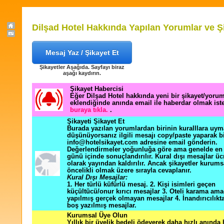
Dilşad Hotel Hakkında Yapılan Yorumlar ve Ş
Mesaj Yaz / Şikayet Et
Şikayetler Aşağıda. Sayfayı biraz
aşağı kaydırın.
Şikayet Habercisi
Eğer Dilşad Hotel hakkında yeni bir şikayet/yoru
eklendiğinde anında email ile haberdar olmak ist
buraya tıkla.
.
Şikayeti Şikayet Et
Burada yazılan yorumlardan birinin kuralllara uym
düşünüyorsanız ilgili mesajı copy/paste yaparak b
info@hotelsikayet.com adresine email gönderin.
Değerlendirmeler yoğunluğa göre ama genelde en f
günü içinde sonuçlandırılır. Kural dışı mesajlar üc
olarak yayından kaldırılır. Ancak şikayetler kurums
öncelikli olmak üzere sırayla cevaplanır.
Kural Dışı Mesajlar:
1. Her türlü küfürlü mesaj. 2. Kişi isimleri geçen
küçültücü/onur kırıcı mesajlar 3. Oteli karama ama
yapılmış gerçek olmayan mesajlar 4. İnandırıcılık
boş yazılmış mesajlar.
Kurumsal Üye Olun
Yıllık bir üyelik bedeli ödeyerek daha hızlı anında