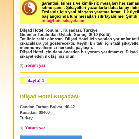
garantisi. İsimsiz ve kimliksiz mesajları her zama
silme şansı. Şikayetleri yazanlarla daha kolay ileti
Tesisiniz için yeni bir şans yaratma fırsatı. İlk üyel
başlangıcında tüm mesajları sıfırlayabilme. Şimdi 
info@hotelsikayet.com
Dilşad Hotel
Konum:
,
Kuşadası
,
Turkiye
.
Gidenler Tarafından Oyladı
. Sonuç:
0
/
10
(Kötü)
Tatiliniz zehir olmasın. Dilşad Hotel için yapılan yorumlar tati
çıkacaklara yol gösterecektir. Keyifli bir tatil için tatil şikayetle
memnuniyetlerinizi herkesle paylaşın.
Dilşad Hotel için daha önceden bir yorum yazılmamış. Dilşad 
şikayet eden ilk kişi siz olun.
Yorum yaz
Sayfa: 1
Dilşad Hotel Kuşadası
Candan Tarhan Bulvari 40-42
Kusadasi 09400
Turkey
Yorum yaz