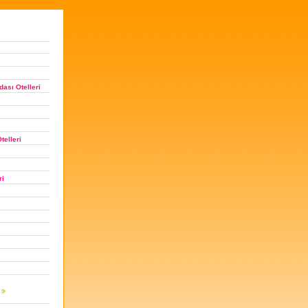
ası Otelleri
telleri
ri