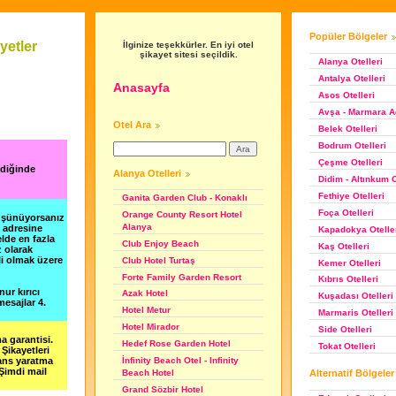
Popüler Bölgeler
yetler
İlginize teşekkürler. En iyi otel
şikayet sitesi seçildik.
Alanya Otelleri
Antalya Otelleri
Anasayfa
Asos Otelleri
Avşa - Marmara Ad
Otel Ara
Belek Otelleri
Bodrum Otelleri
Çeşme Otelleri
ndiğinde
Alanya Otelleri
Didim - Altınkum O
Fethiye Otelleri
Ganita Garden Club - Konaklı
Foça Otelleri
Orange County Resort Hotel
düşünüyorsanız
Alanya
m adresine
Kapadokya Otelle
lde en fazla
Club Enjoy Beach
Kaş Otelleri
z olarak
li olmak üzere
Club Hotel Turtaş
Kemer Otelleri
Forte Family Garden Resort
Kıbrıs Otelleri
nur kırıcı
Azak Hotel
Kuşadası Otelleri
esajlar 4.
Hotel Metur
Marmaris Otelleri
Hotel Mirador
Side Otelleri
a garantisi.
Hedef Rose Garden Hotel
Tokat Otelleri
Şikayetleri
şans yaratma
İnfinity Beach Otel - Infinity
 Şimdi mail
Alternatif Bölgeler
Beach Hotel
Grand Sözbir Hotel