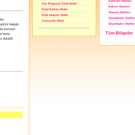
Edremit Otelleri
Joy Pegasos Club Hotel
Edirne Otelleri
Gold Safran Hotel
Alaçatı Otelleri
Club Ulaşlar Hotel
Çanakkale Oteller
tçı
Concorde Hotel
Diyarbakır Oteller
 gözü kapalı
ada sonsuz
Tüm Bölgeler
m kuru
nde AAAH