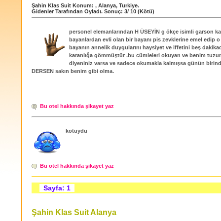
Şahin Klas Suit
Konum:
,
Alanya
,
Turkiye
.
Gidenler Tarafından Oyladı
. Sonuç:
3
/
10
(Kötü)
personel elemanlarından H ÜSEYİN g ökçe isimli garson ka
bayanlardan evli olan bir bayanı pis zevklerine emel edip o
bayanın annelik duygularını haysiyet ve iffetini beş dakik
karanlığa gömmüştür .bu cümleleri okuyan ve benim tuzu
diyeniniz varsa ve sadece okumakla kalmışsa günün biri
DERSEN sakın benim gibi olma.
Bu otel hakkında şikayet yaz
kötüydü
Bu otel hakkında şikayet yaz
Sayfa: 1
Şahin Klas Suit Alanya