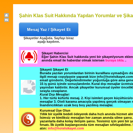
Şahin Klas Suit Hakkında Yapılan Yorumlar ve Şika
Mesaj Yaz / Şikayet Et
Şikayetler Aşağıda. Sayfayı biraz
aşağı kaydırın.
Şikayet Habercisi
Eğer Şahin Klas Suit hakkında yeni bir şikayet/yorum ekle
anında email ile haberdar olmak istersen
buraya tıkla.
.
Şikayeti Şikayet Et
Burada yazılan yorumlardan birinin kuralllara uymadığını 
ilgili mesajı copy/paste yaparak bize info@hotelsikayet.co
email gönderin. Değerlendirmeler yoğunluğa göre ama gene
15 iş günü içinde sonuçlandırılır. Kural dışı mesajlar ücretsi
yayından kaldırılır. Ancak şikayetler kurumsal üyeler öncelik
sırayla cevaplanır.
Kural Dışı Mesajlar:
1. Her türlü küfürlü mesaj. 2. Kişi isimleri geçen küçültücü/o
mesajlar 3. Oteli karama amacıyla yapılmış gerçek olmayan m
İnandırıcılıktan uzak boş boş yazılmış mesajlar.
Kurumsal Üye Olun
Yıllık bir üyelik bedeli ödeyerek daha hızlı anında hizmet alm
İsimsiz ve kimliksiz mesajları her zaman anında silme şansı. 
yazanlarla daha kolay iletişim şansı. Tesisiniz için yeni bir 
fırsatı. İlk üyelik başlangıcında tüm mesajları sıfırlayabilme.
atın:
info@hotelsikayet.com