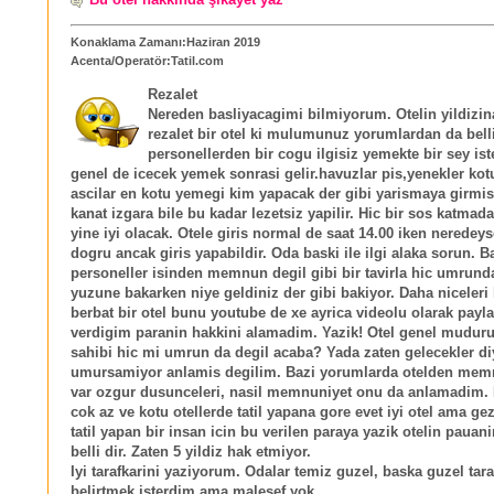
Konaklama Zamanı:Haziran 2019
Acenta/Operatör:Tatil.com
Rezalet
Nereden basliyacagimi bilmiyorum. Otelin yildizin
rezalet bir otel ki mulumunuz yorumlardan da belli
personellerden bir cogu ilgisiz yemekte bir sey ist
genel de icecek yemek sonrasi gelir.havuzlar pis,yenekler kot
ascilar en kotu yemegi kim yapacak der gibi yarismaya girmisl
kanat izgara bile bu kadar lezetsiz yapilir. Hic bir sos katmada
yine iyi olacak. Otele giris normal de saat 14.00 iken neredeys
dogru ancak giris yapabildir. Oda baski ile ilgi alaka sorun. B
personeller isinden memnun degil gibi bir tavirla hic umrunda
yuzune bakarken niye geldiniz der gibi bakiyor. Daha niceleri
berbat bir otel bunu youtube de xe ayrica videolu olarak pay
verdigim paranin hakkini alamadim. Yazik! Otel genel muduru
sahibi hic mi umrun da degil acaba? Yada zaten gelecekler d
umursamiyor anlamis degilim. Bazi yorumlarda otelden mem
var ozgur dusunceleri, nasil memnuniyet onu da anlamadim. I
cok az ve kotu otellerde tatil yapana gore evet iyi otel ama ge
tatil yapan bir insan icin bu verilen paraya yazik otelin pauan
belli dir. Zaten 5 yildiz hak etmiyor.
Iyi tarafkarini yaziyorum. Odalar temiz guzel, baska guzel tara
belirtmek isterdim ama malesef yok.