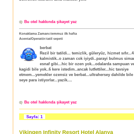
Bu otel hakkında şikayet yaz
Konaklama Zamanı:temmuz ilk hafta
Acenta/Operatör:tatil sepeti
berbat
Rezil bir tatildi... temizlik, güleryüz, hizmet sıfır...
kalmistik..o zaman cok iyiydi..parayi bulmus simar
esnaf gibi...hic bir ozen yok...odalarda sampuan ve
kagidi bile yok..6 kere istedim..ancak lutfettiler...hic tavsiye
etmem...yemekler ozensiz ve berbat...ultrahersey dahilde bile
seye para istiyorlar...yazik....
Bu otel hakkında şikayet yaz
Sayfa: 1
Vikingen Infinity Resort Hotel Alanya