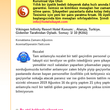
Kurumsal Üye Olun
Yıllık bir üyelik bedeli ödeyerek daha hızlı anında
garantisi. İsimsiz ve kimliksiz mesajları her zama
silme şansı. Şikayetleri yazanlarla daha kolay ileti
Tesisiniz için yeni bir şans yaratma fırsatı. İlk üyel
başlangıcında tüm mesajları sıfırlayabilme. Şimdi 
info@hotelsikayet.com
Vikingen Infinity Resort Hotel
Konum:
,
Alanya
,
Turkiye
.
Gidenler Tarafından Oyladı
. Sonuç:
1
/
10
(Kötü)
Konaklama Zamanı:Ağustos
Acenta/Operatör:Tatil.com
Rezalet
Tam anlamıyla rezalet bir tatil geçirdim personel 
lakayit sizi tersliyor ve gidin istediğiniz yere şikay
yemekler rezil salataları yaparken yıkamadan yapıy
sorduğumuzda turistler anlamıyor zaten böyle yiyip geçiyorlar
pastanede duran bayan personeller özellikle çok terbiyesiz si
geçiyorlar sokağa atacak paranız var ise gidin benim tatilim r
sizinki olmasın 2019 Ağustos 16 da giriş yaptım 21 çıkış yapt
anlamıyla rezil bir tatildi giden parayamı yanayım yoksa izni
bilmiyorum
Bu otel hakkında şikayet yaz