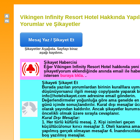
Vikingen Infinity Resort Hotel Hakkında Yapı
Yorumlar ve Şikayetler
Mesaj Yaz / Şikayet Et
Şikayetler Aşağıda. Sayfayı biraz
aşağı kaydırın.
Şikayet Habercisi
Eğer Vikingen Infinity Resort Hotel hakkında yeni 
şikayet/yorum eklendiğinde anında email ile hab
istersen
buraya tıkla.
.
Şikayeti Şikayet Et
Burada yazılan yorumlardan birinin kuralllara uym
düşünüyorsanız ilgili mesajı copy/paste yaparak b
info@hotelsikayet.com adresine email gönderin.
Değerlendirmeler yoğunluğa göre ama genelde en f
günü içinde sonuçlandırılır. Kural dışı mesajlar üc
olarak yayından kaldırılır. Ancak şikayetler kurums
öncelikli olmak üzere sırayla cevaplanır.
Kural Dışı Mesajlar:
1. Her türlü küfürlü mesaj. 2. Kişi isimleri geçen
küçültücü/onur kırıcı mesajlar 3. Oteli karama ama
yapılmış gerçek olmayan mesajlar 4. İnandırıcılık
boş yazılmış mesajlar.