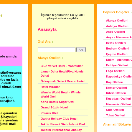
Popüler Bölgeler
er
İlginize teşekkürler. En iyi otel
şikayet sitesi seçildik.
Alanya Otelleri
Antalya Otelleri
Anasayfa
Asos Otelleri
Avşa - Marmara Ad
Otel Ara
Belek Otelleri
Bodrum Otelleri
Çeşme Otelleri
inde anında
Alanya Otelleri
Didim - Altınkum O
Fethiye Otelleri
Blue Velvet Hotel - Mahmutlar
Foça Otelleri
Lamer Delta Hotel(Riva Hotels
düşünüyorsanız
Delta)
m adresine
Kapadokya Otelle
lde en fazla
Özkaymak Select Resort Hotel
Kaş Otelleri
z olarak
li olmak üzere
Hotel Mirador
Kemer Otelleri
Winni's World Hotel - Winnis
Kıbrıs Otelleri
World Otel
nur kırıcı
Kuşadası Otelleri
esajlar 4.
Xeno Hotels Sugar Otel
Marmaris Otelleri
Grand Sözbir Hotel
Side Otelleri
a garantisi.
Polaris Otel
Tokat Otelleri
Şikayetleri
Ganita Holiday Club Hotel
şans yaratma
 Şimdi mail
Alternatif Bölgeler
Tekbir Resort Otel - İslami Otel
Taksim International Obaköy