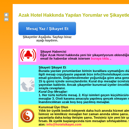
Azak Hotel Hakkında Yapılan Yorumlar ve Şikayetl
Mesaj Yaz / Şikayet Et
Şikayetler Aşağıda. Sayfayı biraz
aşağı kaydırın.
Şikayet Habercisi
Eğer Azak Hotel hakkında yeni bir şikayet/yorum eklendiğ
email ile haberdar olmak istersen
buraya tıkla.
.
Şikayeti Şikayet Et
Burada yazılan yorumlardan birinin kuralllara uymadığını 
ilgili mesajı copy/paste yaparak bize info@hotelsikayet.co
email gönderin. Değerlendirmeler yoğunluğa göre ama gene
15 iş günü içinde sonuçlandırılır. Kural dışı mesajlar ücretsi
yayından kaldırılır. Ancak şikayetler kurumsal üyeler öncelik
sırayla cevaplanır.
Kural Dışı Mesajlar:
1. Her türlü küfürlü mesaj. 2. Kişi isimleri geçen küçültücü/o
mesajlar 3. Oteli karama amacıyla yapılmış gerçek olmayan m
İnandırıcılıktan uzak boş boş yazılmış mesajlar.
Kurumsal Üye Olun
Yıllık bir üyelik bedeli ödeyerek daha hızlı anında hizmet alm
İsimsiz ve kimliksiz mesajları her zaman anında silme şansı. 
yazanlarla daha kolay iletişim şansı. Tesisiniz için yeni bir 
fırsatı. İlk üyelik başlangıcında tüm mesajları sıfırlayabilme.
atın:
info@hotelsikayet.com