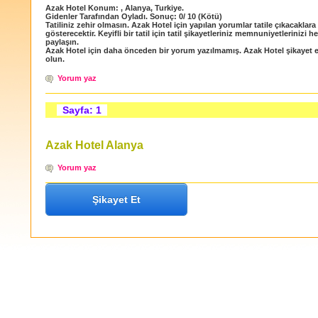
Azak Hotel
Konum:
,
Alanya
,
Turkiye
.
Gidenler Tarafından Oyladı
. Sonuç:
0
/
10
(Kötü)
Tatiliniz zehir olmasın. Azak Hotel için yapılan yorumlar tatile çıkacaklara
gösterecektir. Keyifli bir tatil için tatil şikayetleriniz memnuniyetlerinizi h
paylaşın.
Azak Hotel için daha önceden bir yorum yazılmamış. Azak Hotel şikayet ed
olun.
Yorum yaz
Sayfa: 1
Azak Hotel Alanya
Yorum yaz
Şikayet Et