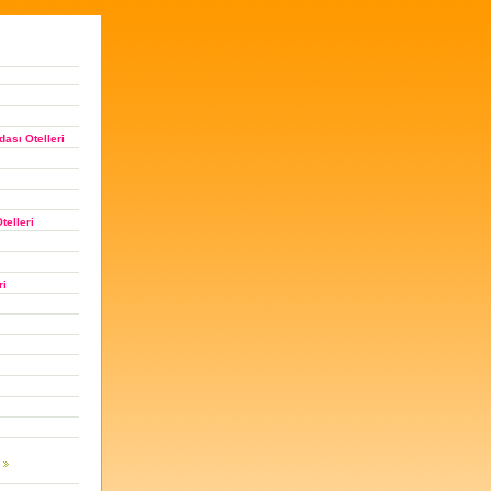
ası Otelleri
telleri
ri