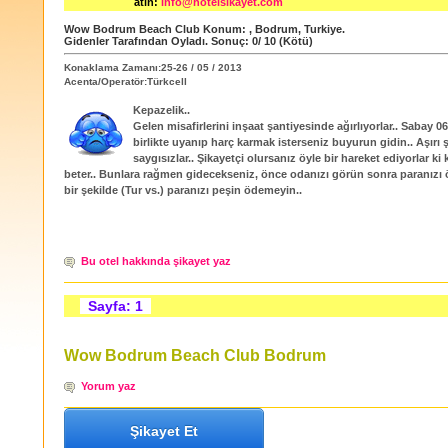
atın:
info@hotelsikayet.com
Wow Bodrum Beach Club
Konum:
,
Bodrum
,
Turkiye
.
Gidenler Tarafından Oyladı
. Sonuç:
0
/
10
(Kötü)
Konaklama Zamanı:25-26 / 05 / 2013
Acenta/Operatör:Türkcell
Kepazelik..
Gelen misafirlerini inşaat şantiyesinde ağırlıyorlar.. Sabay 06
birlikte uyanıp harç karmak isterseniz buyurun gidin.. Aşırı 
saygısızlar.. Şikayetçi olursanız öyle bir hareket ediyorlar k
beter.. Bunlara rağmen gidecekseniz, önce odanızı görün sonra paranızı 
bir şekilde (Tur vs.) paranızı peşin ödemeyin..
Bu otel hakkında şikayet yaz
Sayfa: 1
Wow Bodrum Beach Club Bodrum
Yorum yaz
Şikayet Et