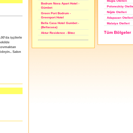
Muğla Otelleri
Bodrum Nova Apart Hotel -
Polonezköy Otelle
Gümbet
Niğde Otelleri
Green Port Bodrum -
Greenport Hotel
Adapazarı Otelleri
Bella Casa Hotel Gumbet -
Malatya Otelleri
(Bellacasa)
Tüm Bölgeler
Aktur Residence - Bitez
.00'da işçilerle
şekilde
i kovmaktan
ödeyin.. Sakın