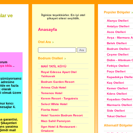
Popüler Bölgeler
lar ve
İlginize teşekkürler. En iyi otel
şikayet sitesi seçildik.
Alanya Otelleri
Antalya Otelleri
Anasayfa
Asos Otelleri
Avşa - Marmara Ad
Otel Ara
Belek Otelleri
Bodrum Otelleri
Çeşme Otelleri
Bodrum Otelleri
Didim - Altınkum O
yorum
ya tıkla.
.
Fethiye Otelleri
MAVİ TATİL KÖYÜ
Foça Otelleri
Royal Edessa Apart Otel
Yalıkavak
Kapadokya Otelle
düşünüyorsanız
Bodrum Garden Resort
m adresine
Kaş Otelleri
lde en fazla
Arinna Club Hotel
Kemer Otelleri
z olarak
li olmak üzere
Temenos Hotel
Kıbrıs Otelleri
Kerem Resort - Turgutreis
Kuşadası Otelleri
nur kırıcı
Select White Hotel
Marmaris Otelleri
esajlar 4.
Fiorita Hotel
Side Otelleri
Hotel Yasmin Bodrum Resort
Tokat Otelleri
a garantisi.
Mazı Sahil Pansiyon
Şikayetleri
Alternatif Bölgeler
şans yaratma
Ilgın Hotel & Restaurant -
 Şimdi mail
Ortakent