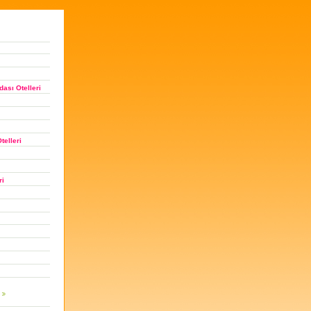
ası Otelleri
telleri
ri