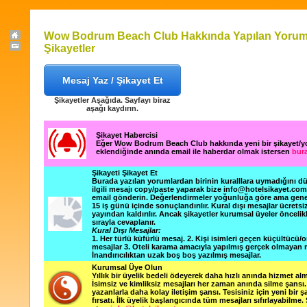
Wow Bodrum Beach Club Hakkında Yapılan Yorum
Şikayetler
Mesaj Yaz / Şikayet Et
Şikayetler Aşağıda. Sayfayı biraz
aşağı kaydırın.
Şikayet Habercisi
Eğer Wow Bodrum Beach Club hakkında yeni bir şikayet/
eklendiğinde anında email ile haberdar olmak istersen
bura
Şikayeti Şikayet Et
Burada yazılan yorumlardan birinin kuralllara uymadığını 
ilgili mesajı copy/paste yaparak bize info@hotelsikayet.co
email gönderin. Değerlendirmeler yoğunluğa göre ama gene
15 iş günü içinde sonuçlandırılır. Kural dışı mesajlar ücretsi
yayından kaldırılır. Ancak şikayetler kurumsal üyeler öncelik
sırayla cevaplanır.
Kural Dışı Mesajlar:
1. Her türlü küfürlü mesaj. 2. Kişi isimleri geçen küçültücü/o
mesajlar 3. Oteli karama amacıyla yapılmış gerçek olmayan m
İnandırıcılıktan uzak boş boş yazılmış mesajlar.
Kurumsal Üye Olun
Yıllık bir üyelik bedeli ödeyerek daha hızlı anında hizmet alm
İsimsiz ve kimliksiz mesajları her zaman anında silme şansı. 
yazanlarla daha kolay iletişim şansı. Tesisiniz için yeni bir 
fırsatı. İlk üyelik başlangıcında tüm mesajları sıfırlayabilme.