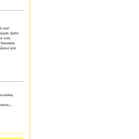
ı otel
yiydi. Şehir
r otel.
 Yemekler
ğımız için
r,odalar,
deriz...