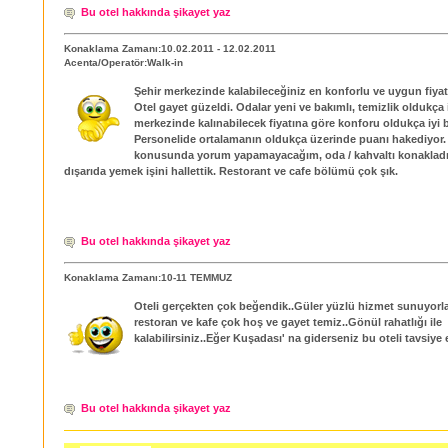
Bu otel hakkında şikayet yaz
Konaklama Zamanı:10.02.2011 - 12.02.2011
Acenta/Operatör:Walk-in
Şehir merkezinde kalabileceğiniz en konforlu ve uygun fiyatl
Otel gayet güzeldi. Odalar yeni ve bakımlı, temizlik oldukça i
merkezinde kalınabilecek fiyatına göre konforu oldukça iyi bi
Personelide ortalamanın oldukça üzerinde puanı hakediyor.
konusunda yorum yapamayacağım, oda / kahvaltı konakladı
dışarıda yemek işini hallettik. Restorant ve cafe bölümü çok şık.
Bu otel hakkında şikayet yaz
Konaklama Zamanı:10-11 TEMMUZ
Oteli gerçekten çok beğendik..Güler yüzlü hizmet sunuyorla
restoran ve kafe çok hoş ve gayet temiz..Gönül rahatlığı ile
kalabilirsiniz..Eğer Kuşadası' na giderseniz bu oteli tavsiye e
Bu otel hakkında şikayet yaz