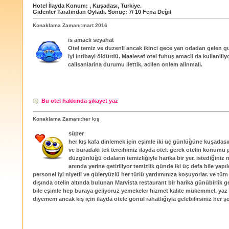
Hotel İlayda
Konum:
,
Kuşadası
,
Turkiye
.
Gidenler Tarafından Oyladı
. Sonuç:
7
/
10
Fena Değil
Konaklama Zamanı:mart 2016
is amacli seyahat
Otel temiz ve duzenli ancak ikinci gece yan odadan gelen g
iyi intibayi öldürdü. Maalesef otel fuhuş amacli da kullaniliyo
calisanlarina durumu ilettik, acilen onlem alinmali.
Bu otel hakkında şikayet yaz
Konaklama Zamanı:her kış
süper
her kış kafa dinlemek için eşimle iki üç günlüğüne kuşadas
ve buradaki tek tercihimiz ilayda otel. gerek otelin konumu 
düzgünlüğü odaların temizliğiyle harika bir yer. istediğiniz 
anında yerine getiriliyor temizlik günde iki üç defa bile yapı
personel iyi niyetli ve güleryüzlü her türlü yardımınıza koşuyorlar. ve tüm
dışında otelin altında bulunan Marvista restaurant bir harika günübirlik g
bile eşimle hep buraya geliyoruz yemekeler hizmet kalite mükemmel. yaz i
diyemem ancak kış için ilayda otele gönül rahatlığıyla gelebilirsiniz her ş