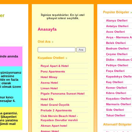
Popüler Bölgeler
er
İlginize teşekkürler. En iyi otel
şikayet sitesi seçildik.
Alanya Otelleri
Antalya Otelleri
Anasayfa
Asos Otelleri
Avşa - Marmara Ad
Otel Ara
Belek Otelleri
Bodrum Otelleri
Çeşme Otelleri
ğinde anında
Kuşadası Otelleri
Didim - Altınkum O
Fethiye Otelleri
Royal Apart & Hotel
Foça Otelleri
Ponz Apartments
düşünüyorsanız
m adresine
Kapadokya Otelle
Hotel Minay
lde en fazla
Kaş Otelleri
Asena Hotel
z olarak
li olmak üzere
Kemer Otelleri
Liman Hotel
Kıbrıs Otelleri
Pigale Panorama Sunset Hotel
nur kırıcı
Kuşadası Otelleri
Hotel Efe
esajlar 4.
Marmaris Otelleri
Hotel Grand Özçelik
Side Otelleri
Prelude 2 Apartments
a garantisi.
Tokat Otelleri
Club Mersin Beach Hotel -
Şikayetleri
şans yaratma
Kuşadası Davutlar mevkii
 Şimdi mail
Alternatif Bölgeler
Akman Apart hotel
Anmac Hotel