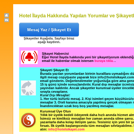
Hotel İlayda Hakkında Yapılan Yorumlar ve Şikayetl
Mesaj Yaz / Şikayet Et
Şikayetler Aşağıda. Sayfayı biraz
aşağı kaydırın.
Şikayet Habercisi
Eğer Hotel İlayda hakkında yeni bir şikayet/yorum eklendi
email ile haberdar olmak istersen
buraya tıkla.
.
Şikayeti Şikayet Et
Burada yazılan yorumlardan birinin kuralllara uymadığını 
ilgili mesajı copy/paste yaparak bize info@hotelsikayet.co
email gönderin. Değerlendirmeler yoğunluğa göre ama gene
15 iş günü içinde sonuçlandırılır. Kural dışı mesajlar ücretsi
yayından kaldırılır. Ancak şikayetler kurumsal üyeler öncelik
sırayla cevaplanır.
Kural Dışı Mesajlar:
1. Her türlü küfürlü mesaj. 2. Kişi isimleri geçen küçültücü/o
mesajlar 3. Oteli karama amacıyla yapılmış gerçek olmayan m
İnandırıcılıktan uzak boş boş yazılmış mesajlar.
Kurumsal Üye Olun
Yıllık bir üyelik bedeli ödeyerek daha hızlı anında hizmet alm
İsimsiz ve kimliksiz mesajları her zaman anında silme şansı. 
yazanlarla daha kolay iletişim şansı. Tesisiniz için yeni bir 
fırsatı. İlk üyelik başlangıcında tüm mesajları sıfırlayabilme.
atın:
info@hotelsikayet.com