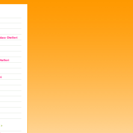
ası Otelleri
telleri
ri