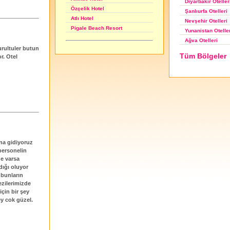
Diyarbakır Oteller
Özçelik Hotel
Şanlıurfa Otelleri
Atlı Hotel
Nevşehir Otelleri
Pigale Beach Resort
Yunanistan Otelle
Ağva Otelleri
urultuler butun
Tüm Bölgeler
r. Otel
ına gidiyoruz
personelin
ne varsa
ldığı oluyor
 bunların
ezilerimizde
çin bir şey
ey cok güzel.